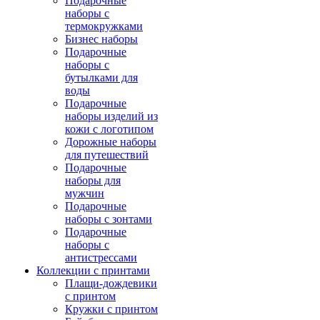
Подарочные
наборы с
термокружками
Бизнес наборы
Подарочные
наборы с
бутылками для
воды
Подарочные
наборы изделий из
кожи с логотипом
Дорожные наборы
для путешествий
Подарочные
наборы для
мужчин
Подарочные
наборы с зонтами
Подарочные
наборы с
антистрессами
Коллекции с принтами
Плащи-дождевики
с принтом
Кружки с принтом