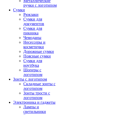
Металлические
ручки с логотипом
Сумки
Рюкзаки
Сумки для
документов
Сумки для
пикника
Чемоданы
Несессеры и
косметички
Дорожные сумки
Поясные сумки
Сумки для
ноутбука
Шоперы с
логотипом
Зонты с логотипом
Складные зонты с
логотипом
Зонты трости с
логотипом
Электроника и гаджеты
Лампы и
светильники