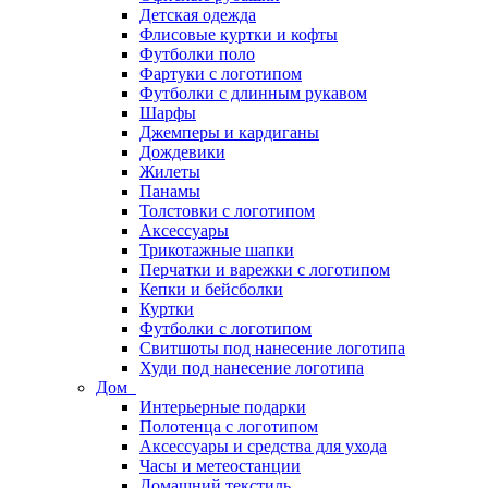
Детская одежда
Флисовые куртки и кофты
Футболки поло
Фартуки с логотипом
Футболки с длинным рукавом
Шарфы
Джемперы и кардиганы
Дождевики
Жилеты
Панамы
Толстовки с логотипом
Аксессуары
Трикотажные шапки
Перчатки и варежки с логотипом
Кепки и бейсболки
Куртки
Футболки с логотипом
Свитшоты под нанесение логотипа
Худи под нанесение логотипа
Дом
Интерьерные подарки
Полотенца с логотипом
Аксессуары и средства для ухода
Часы и метеостанции
Домашний текстиль