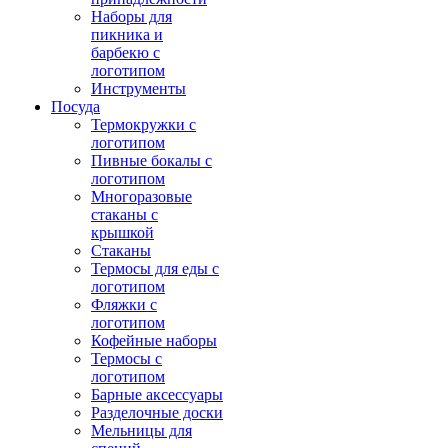
Наборы для
пикника и
барбекю с
логотипом
Инструменты
Посуда
Термокружки с
логотипом
Пивные бокалы с
логотипом
Многоразовые
стаканы с
крышкой
Стаканы
Термосы для еды с
логотипом
Фляжки с
логотипом
Кофейные наборы
Термосы с
логотипом
Барные аксессуары
Разделочные доски
Мельницы для