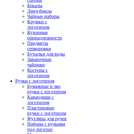
специй
Бокалы
Ланч-боксы
Чайные наборы
Кружки с
логотипом
Кухонные
принадлежности
Предметы
сервировки
Бутылки для воды
Заварочные
чайники
Костеры с
логотипом
Ручки с логотипом
Бумажные и эко
ручки с логотипом
Карандаши с
логотипом
Пластиковые
ручки с логотипом
Футляры для ручек
Наборы с ручками
под логотип