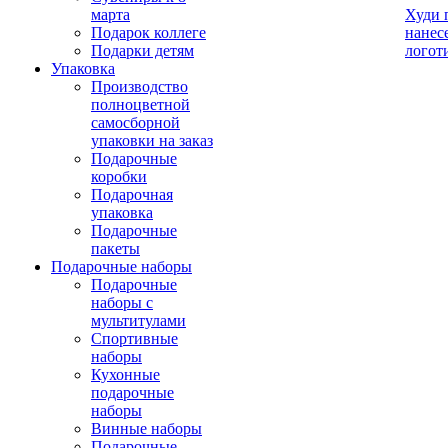
марта
Худи 
Подарок коллеге
нанес
Подарки детям
логот
Упаковка
Производство
полноцветной
самосборной
упаковки на заказ
Подарочные
коробки
Подарочная
упаковка
Подарочные
пакеты
Подарочные наборы
Подарочные
наборы с
мультитулами
Спортивные
наборы
Кухонные
подарочные
наборы
Винные наборы
Подарочные