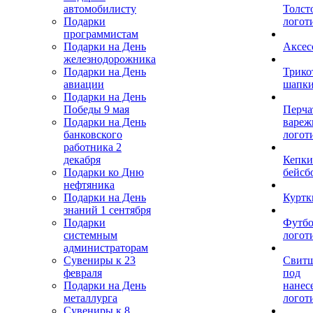
автомобилисту
Толст
Подарки
логот
программистам
Подарки на День
Аксес
железнодорожника
Подарки на День
Трико
авиации
шапк
Подарки на День
Победы 9 мая
Перча
Подарки на День
вареж
банковского
логот
работника 2
декабря
Кепки
Подарки ко Дню
бейсб
нефтяника
Подарки на День
Куртк
знаний 1 сентября
Подарки
Футбо
системным
логот
администраторам
Сувениры к 23
Свит
февраля
под
Подарки на День
нанес
металлурга
логот
Сувениры к 8