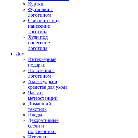
Куртки
Футболки с
логотипом
Свитшоты под
нанесение
логотипа
Худи под
нанесение
логотипа
Дом
Интерьерные
подарки
Полотенца с
логотипом
Аксессуары и
средства для ухода
Часы и
метеостанции
Домашний
текстиль
Пледы
Декоративные
свечи и
подсвечники
Игрушки