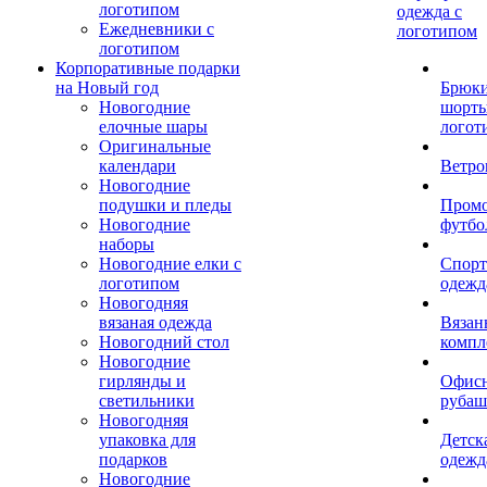
логотипом
одежда с
Ежедневники с
логотипом
логотипом
Корпоративные подарки
на Новый год
Брюки
Новогодние
шорты
елочные шары
логот
Оригинальные
календари
Ветро
Новогодние
подушки и пледы
Пром
Новогодние
футбо
наборы
Новогодние елки с
Спорт
логотипом
одежд
Новогодняя
вязаная одежда
Вязан
Новогодний стол
компл
Новогодние
гирлянды и
Офис
светильники
рубаш
Новогодняя
упаковка для
Детск
подарков
одежд
Новогодние