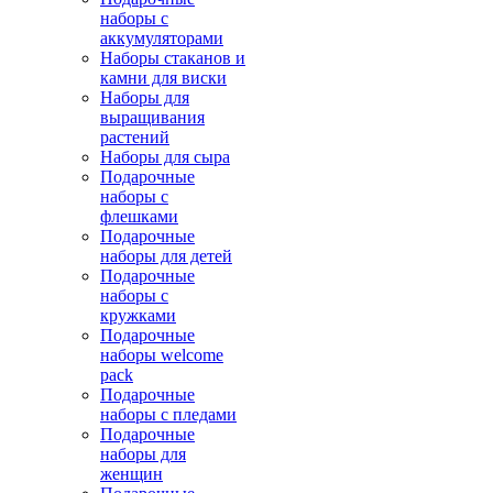
наборы с
аккумуляторами
Наборы стаканов и
камни для виски
Наборы для
выращивания
растений
Наборы для сыра
Подарочные
наборы с
флешками
Подарочные
наборы для детей
Подарочные
наборы с
кружками
Подарочные
наборы welcome
pack
Подарочные
наборы с пледами
Подарочные
наборы для
женщин