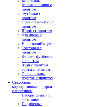
Бейсболки,
панамы и шапки с
принтом
Футболки с
принтом
Сумки и рюкзаки с
принтом
Шарфы с принтом
Джемперы с
принтом
Новогодний мерч
Толстовки с
принтом
Детские футболки
с принтом
Худи с принтом
Зонты с принтом
Оригинальные
подарки с принтом
Съедобные
корпоративные подарки
с логотипом
Наборы специй с
логотипом
Подарочные