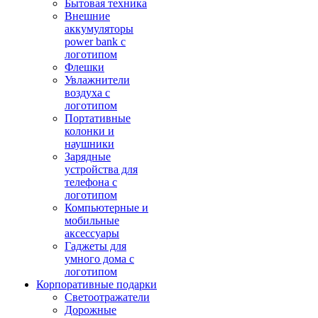
Бытовая техника
Внешние
аккумуляторы
power bank с
логотипом
Флешки
Увлажнители
воздуха с
логотипом
Портативные
колонки и
наушники
Зарядные
устройства для
телефона с
логотипом
Компьютерные и
мобильные
аксессуары
Гаджеты для
умного дома с
логотипом
Корпоративные подарки
Светоотражатели
Дорожные