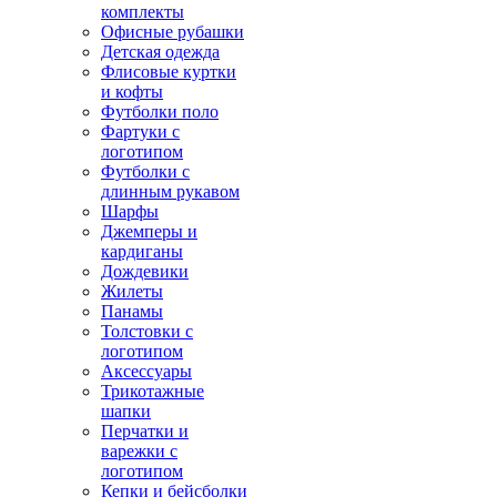
комплекты
Офисные рубашки
Детская одежда
Флисовые куртки
и кофты
Футболки поло
Фартуки с
логотипом
Футболки с
длинным рукавом
Шарфы
Джемперы и
кардиганы
Дождевики
Жилеты
Панамы
Толстовки с
логотипом
Аксессуары
Трикотажные
шапки
Перчатки и
варежки с
логотипом
Кепки и бейсболки