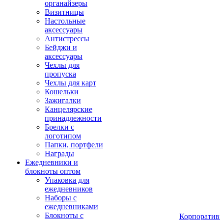
органайзеры
Визитницы
Настольные
аксессуары
Антистрессы
Бейджи и
аксессуары
Чехлы для
пропуска
Чехлы для карт
Кошельки
Зажигалки
Канцелярские
принадлежности
Брелки с
логотипом
Папки, портфели
Награды
Ежедневники и
блокноты оптом
Упаковка для
ежедневников
Наборы с
ежедневниками
Блокноты с
Корпоратив