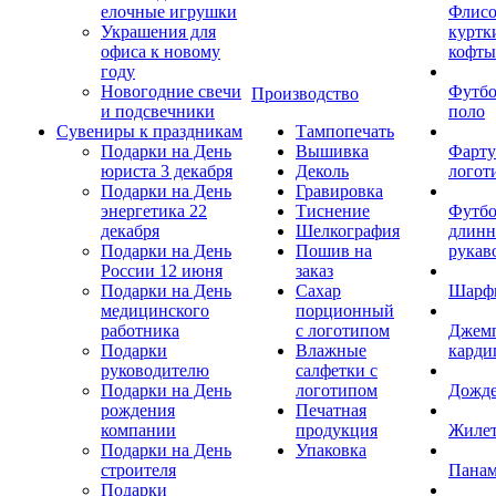
елочные игрушки
Флис
Украшения для
куртк
офиса к новому
кофты
году
Новогодние свечи
Футб
Производство
и подсвечники
поло
Сувениры к праздникам
Тампопечать
Подарки на День
Вышивка
Фарту
юриста 3 декабря
Деколь
логот
Подарки на День
Гравировка
энергетика 22
Тиснение
Футбо
декабря
Шелкография
длин
Подарки на День
Пошив на
рукав
России 12 июня
заказ
Подарки на День
Сахар
Шарф
медицинского
порционный
работника
с логотипом
Джем
Подарки
Влажные
карди
руководителю
салфетки с
Подарки на День
логотипом
Дожд
рождения
Печатная
компании
продукция
Жиле
Подарки на День
Упаковка
строителя
Пана
Подарки