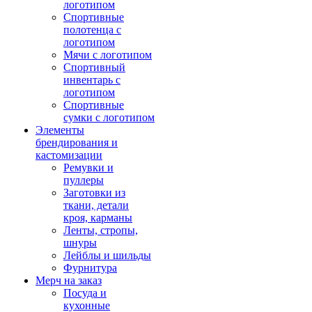
логотипом
Спортивные
полотенца с
логотипом
Мячи с логотипом
Спортивный
инвентарь с
логотипом
Спортивные
сумки с логотипом
Элементы
брендирования и
кастомизации
Ремувки и
пуллеры
Заготовки из
ткани, детали
кроя, карманы
Ленты, стропы,
шнуры
Лейблы и шильды
Фурнитура
Мерч на заказ
Посуда и
кухонные