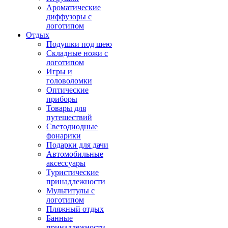
Ароматические
диффузоры с
логотипом
Отдых
Подушки под шею
Складные ножи с
логотипом
Игры и
головоломки
Оптические
приборы
Товары для
путешествий
Светодиодные
фонарики
Подарки для дачи
Автомобильные
аксессуары
Туристические
принадлежности
Мультитулы с
логотипом
Пляжный отдых
Банные
принадлежности