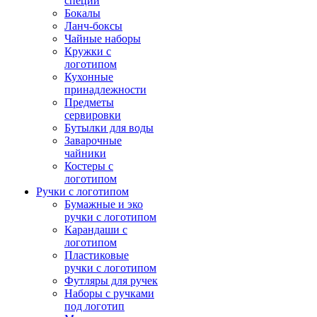
специй
Бокалы
Ланч-боксы
Чайные наборы
Кружки с
логотипом
Кухонные
принадлежности
Предметы
сервировки
Бутылки для воды
Заварочные
чайники
Костеры с
логотипом
Ручки с логотипом
Бумажные и эко
ручки с логотипом
Карандаши с
логотипом
Пластиковые
ручки с логотипом
Футляры для ручек
Наборы с ручками
под логотип