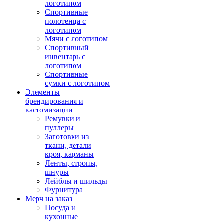
логотипом
Спортивные
полотенца с
логотипом
Мячи с логотипом
Спортивный
инвентарь с
логотипом
Спортивные
сумки с логотипом
Элементы
брендирования и
кастомизации
Ремувки и
пуллеры
Заготовки из
ткани, детали
кроя, карманы
Ленты, стропы,
шнуры
Лейблы и шильды
Фурнитура
Мерч на заказ
Посуда и
кухонные