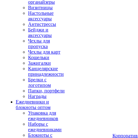
органайзеры
Визитницы
Настольные
аксессуары
Антистрессы
Бейджи и
аксессуары
Чехлы для
пропуска
Чехлы для карт
Кошельки
Зажигалки
Канцелярские
принадлежности
Брелки с
логотипом
Папки, портфели
Награды
Ежедневники и
блокноты оптом
Упаковка для
ежедневников
Наборы с
ежедневниками
Блокноты с
Корпоратив