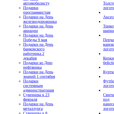
автомобилисту
Толст
Подарки
логот
программистам
Подарки на День
Аксес
железнодорожника
Подарки на День
Трико
авиации
шапк
Подарки на День
Победы 9 мая
Перча
Подарки на День
вареж
банковского
логот
работника 2
декабря
Кепки
Подарки ко Дню
бейсб
нефтяника
Подарки на День
Куртк
знаний 1 сентября
Подарки
Футбо
системным
логот
администраторам
Сувениры к 23
Свит
февраля
под
Подарки на День
нанес
металлурга
логот
Сувениры к 8