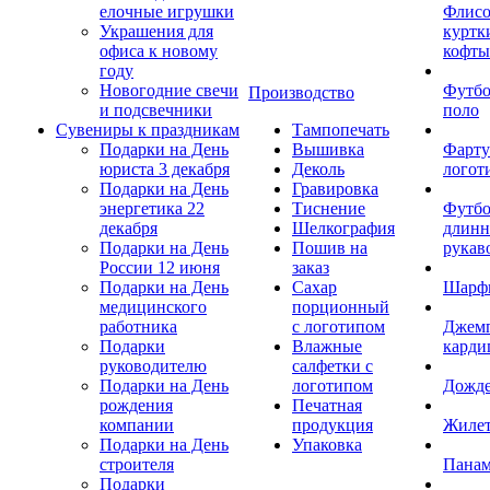
елочные игрушки
Флис
Украшения для
куртк
офиса к новому
кофты
году
Новогодние свечи
Футб
Производство
и подсвечники
поло
Сувениры к праздникам
Тампопечать
Подарки на День
Вышивка
Фарту
юриста 3 декабря
Деколь
логот
Подарки на День
Гравировка
энергетика 22
Тиснение
Футбо
декабря
Шелкография
длин
Подарки на День
Пошив на
рукав
России 12 июня
заказ
Подарки на День
Сахар
Шарф
медицинского
порционный
работника
с логотипом
Джем
Подарки
Влажные
карди
руководителю
салфетки с
Подарки на День
логотипом
Дожд
рождения
Печатная
компании
продукция
Жиле
Подарки на День
Упаковка
строителя
Пана
Подарки