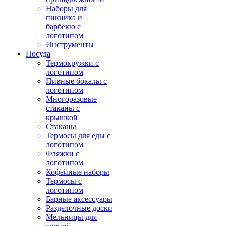
Наборы для
пикника и
барбекю с
логотипом
Инструменты
Посуда
Термокружки с
логотипом
Пивные бокалы с
логотипом
Многоразовые
стаканы с
крышкой
Стаканы
Термосы для еды с
логотипом
Фляжки с
логотипом
Кофейные наборы
Термосы с
логотипом
Барные аксессуары
Разделочные доски
Мельницы для