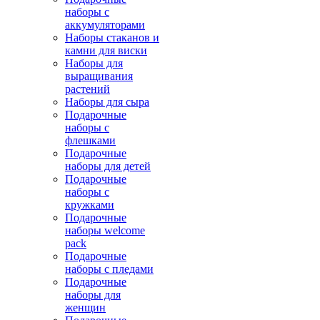
наборы с
аккумуляторами
Наборы стаканов и
камни для виски
Наборы для
выращивания
растений
Наборы для сыра
Подарочные
наборы с
флешками
Подарочные
наборы для детей
Подарочные
наборы с
кружками
Подарочные
наборы welcome
pack
Подарочные
наборы с пледами
Подарочные
наборы для
женщин