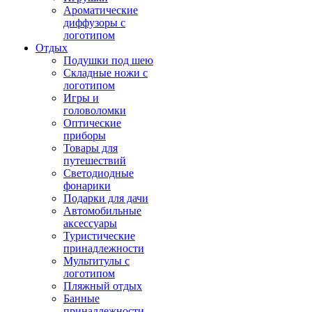
Ароматические
диффузоры с
логотипом
Отдых
Подушки под шею
Складные ножи с
логотипом
Игры и
головоломки
Оптические
приборы
Товары для
путешествий
Светодиодные
фонарики
Подарки для дачи
Автомобильные
аксессуары
Туристические
принадлежности
Мультитулы с
логотипом
Пляжный отдых
Банные
принадлежности