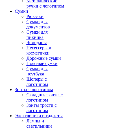
Металлические
ручки с логотипом
Сумки
Рюкзаки
Сумки для
документов
Сумки для
пикника
Чемоданы
Несессеры и
косметички
Дорожные сумки
Поясные сумки
Сумки для
ноутбука
Шоперы с
логотипом
Зонты с логотипом
Складные зонты с
логотипом
Зонты трости с
логотипом
Электроника и гаджеты
Лампы и
светильники