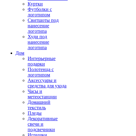
Куртки
Футболки с
логотипом
Свитшоты под
нанесение
логотипа
Худи под
нанесение
логотипа
Дом
Интерьерные
подарки
Полотенца с
логотипом
Аксессуары и
средства для ухода
Часы и
метеостанции
Домашний
текстиль
Пледы
Декоративные
свечи и
подсвечники
Игрушки