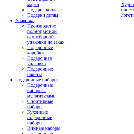
марта
Худи 
Подарок коллеге
нанес
Подарки детям
логот
Упаковка
Производство
полноцветной
самосборной
упаковки на заказ
Подарочные
коробки
Подарочная
упаковка
Подарочные
пакеты
Подарочные наборы
Подарочные
наборы с
мультитулами
Спортивные
наборы
Кухонные
подарочные
наборы
Винные наборы
Подарочные