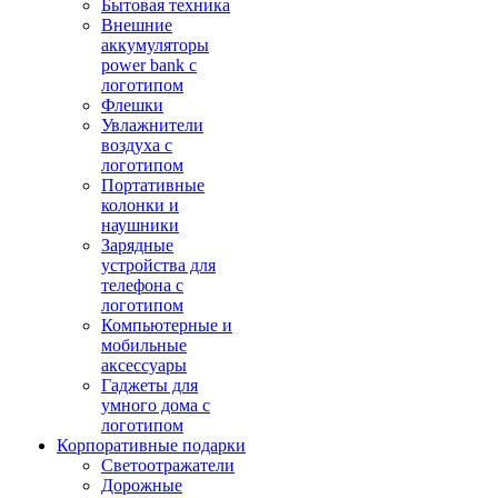
Бытовая техника
Внешние
аккумуляторы
power bank с
логотипом
Флешки
Увлажнители
воздуха с
логотипом
Портативные
колонки и
наушники
Зарядные
устройства для
телефона с
логотипом
Компьютерные и
мобильные
аксессуары
Гаджеты для
умного дома с
логотипом
Корпоративные подарки
Светоотражатели
Дорожные