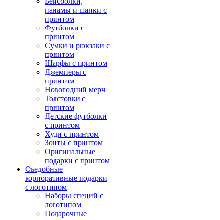
Бейсболки,
панамы и шапки с
принтом
Футболки с
принтом
Сумки и рюкзаки с
принтом
Шарфы с принтом
Джемперы с
принтом
Новогодний мерч
Толстовки с
принтом
Детские футболки
с принтом
Худи с принтом
Зонты с принтом
Оригинальные
подарки с принтом
Съедобные
корпоративные подарки
с логотипом
Наборы специй с
логотипом
Подарочные