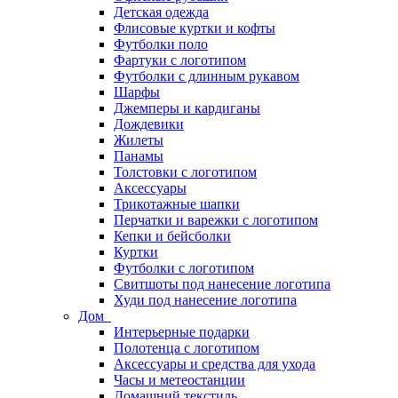
Детская одежда
Флисовые куртки и кофты
Футболки поло
Фартуки с логотипом
Футболки с длинным рукавом
Шарфы
Джемперы и кардиганы
Дождевики
Жилеты
Панамы
Толстовки с логотипом
Аксессуары
Трикотажные шапки
Перчатки и варежки с логотипом
Кепки и бейсболки
Куртки
Футболки с логотипом
Свитшоты под нанесение логотипа
Худи под нанесение логотипа
Дом
Интерьерные подарки
Полотенца с логотипом
Аксессуары и средства для ухода
Часы и метеостанции
Домашний текстиль