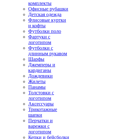
комплекты
Офисные рубашки
Детская одежда
Флисовые куртки
и кофты
Футболки поло
Фартуки с
логотипом
Футболки с
длинным рукавом
Шарфы
Джемперы и
кардиганы
Дождевики
Жилеты
Панамы
Толстовки с
логотипом
Аксессуары
Трикотажные
шапки
Перчатки и
варежки с
логотипом
Кепки и бейсболки