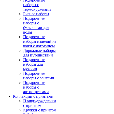
Подарочные
наборы с
термокружками
Бизнес наборы
Подарочные
наборы с
бутылками для
воды
Подарочные
наборы изделий из
кожи с логотипом
Дорожные наборы
для путешествий
Подарочные
наборы для
мужчин
Подарочные
наборы с зонтами
Подарочные
наборы с
антистрессами
Коллекции с принтами
Плащи-дождевики
с принтом
Кружки с принтом