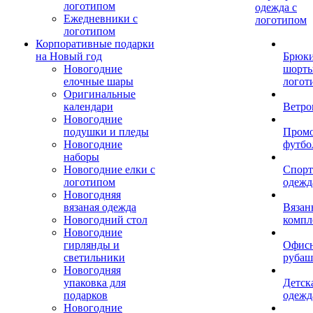
логотипом
одежда с
Ежедневники с
логотипом
логотипом
Корпоративные подарки
на Новый год
Брюки
Новогодние
шорты
елочные шары
логот
Оригинальные
календари
Ветро
Новогодние
подушки и пледы
Пром
Новогодние
футбо
наборы
Новогодние елки с
Спорт
логотипом
одежд
Новогодняя
вязаная одежда
Вязан
Новогодний стол
компл
Новогодние
гирлянды и
Офис
светильники
рубаш
Новогодняя
упаковка для
Детск
подарков
одежд
Новогодние