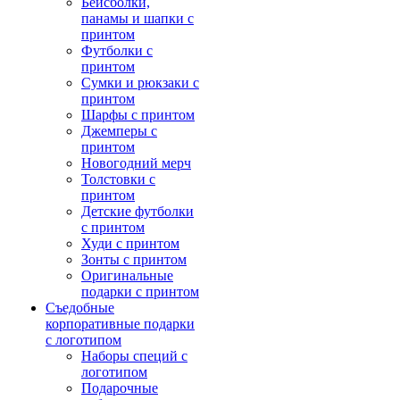
Бейсболки,
панамы и шапки с
принтом
Футболки с
принтом
Сумки и рюкзаки с
принтом
Шарфы с принтом
Джемперы с
принтом
Новогодний мерч
Толстовки с
принтом
Детские футболки
с принтом
Худи с принтом
Зонты с принтом
Оригинальные
подарки с принтом
Съедобные
корпоративные подарки
с логотипом
Наборы специй с
логотипом
Подарочные