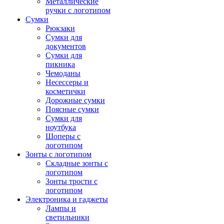
Металлические
ручки с логотипом
Сумки
Рюкзаки
Сумки для
документов
Сумки для
пикника
Чемоданы
Несессеры и
косметички
Дорожные сумки
Поясные сумки
Сумки для
ноутбука
Шоперы с
логотипом
Зонты с логотипом
Складные зонты с
логотипом
Зонты трости с
логотипом
Электроника и гаджеты
Лампы и
светильники