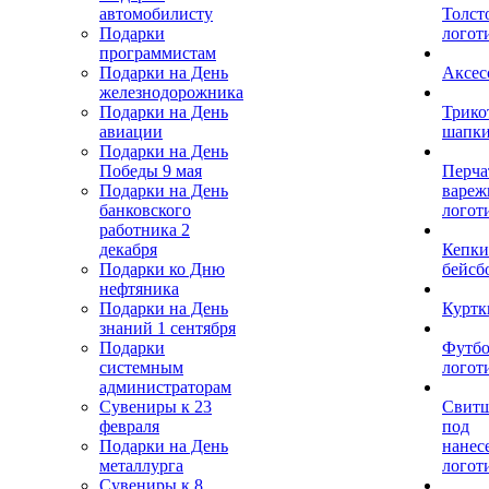
автомобилисту
Толст
Подарки
логот
программистам
Подарки на День
Аксес
железнодорожника
Подарки на День
Трико
авиации
шапк
Подарки на День
Победы 9 мая
Перча
Подарки на День
вареж
банковского
логот
работника 2
декабря
Кепки
Подарки ко Дню
бейсб
нефтяника
Подарки на День
Куртк
знаний 1 сентября
Подарки
Футбо
системным
логот
администраторам
Сувениры к 23
Свит
февраля
под
Подарки на День
нанес
металлурга
логот
Сувениры к 8