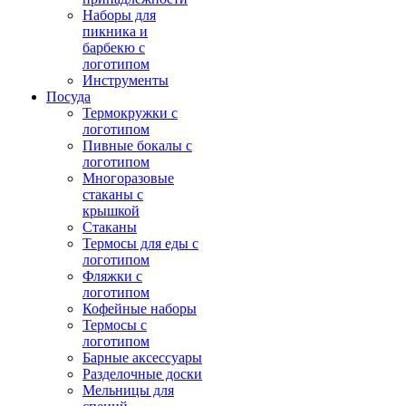
Наборы для
пикника и
барбекю с
логотипом
Инструменты
Посуда
Термокружки с
логотипом
Пивные бокалы с
логотипом
Многоразовые
стаканы с
крышкой
Стаканы
Термосы для еды с
логотипом
Фляжки с
логотипом
Кофейные наборы
Термосы с
логотипом
Барные аксессуары
Разделочные доски
Мельницы для