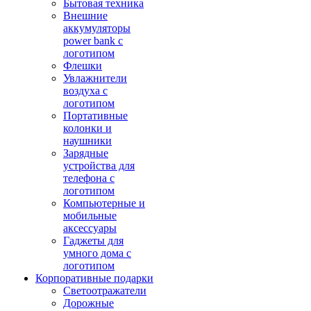
Бытовая техника
Внешние
аккумуляторы
power bank с
логотипом
Флешки
Увлажнители
воздуха с
логотипом
Портативные
колонки и
наушники
Зарядные
устройства для
телефона с
логотипом
Компьютерные и
мобильные
аксессуары
Гаджеты для
умного дома с
логотипом
Корпоративные подарки
Светоотражатели
Дорожные