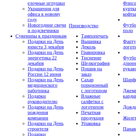
елочные игрушки
Флис
Украшения для
куртк
офиса к новому
кофты
году
Новогодние свечи
Футб
Производство
и подсвечники
поло
Сувениры к праздникам
Тампопечать
Подарки на День
Вышивка
Фарту
юриста 3 декабря
Деколь
логот
Подарки на День
Гравировка
энергетика 22
Тиснение
Футбо
декабря
Шелкография
длин
Подарки на День
Пошив на
рукав
России 12 июня
заказ
Подарки на День
Сахар
Шарф
медицинского
порционный
работника
с логотипом
Джем
Подарки
Влажные
карди
руководителю
салфетки с
Подарки на День
логотипом
Дожд
рождения
Печатная
компании
продукция
Жиле
Подарки на День
Упаковка
строителя
Пана
Подарки