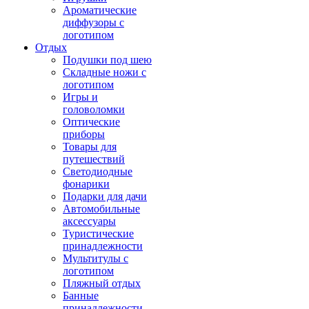
Ароматические
диффузоры с
логотипом
Отдых
Подушки под шею
Складные ножи с
логотипом
Игры и
головоломки
Оптические
приборы
Товары для
путешествий
Светодиодные
фонарики
Подарки для дачи
Автомобильные
аксессуары
Туристические
принадлежности
Мультитулы с
логотипом
Пляжный отдых
Банные
принадлежности