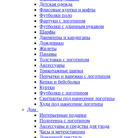
Детская одежда
Флисовые куртки и кофты
Футболки поло
Фартуки с логотипом
Футболки с длинным рукавом
Шарфы
Джемперы и кардиганы
Дождевики
Жилеты
Панамы
Толстовки с логотипом
Аксессуары
Трикотажные шапки
Перчатки и варежки с логотипом
Кепки и бейсболки
Куртки
Футболки с логотипом
Свитшоты под нанесение логотипа
Худи под нанесение логотипа
Дом
Интерьерные подарки
Полотенца с логотипом
Аксессуары и средства для ухода
Часы и метеостанции
Домашний текстиль