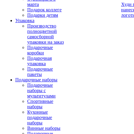
марта
Худи 
Подарок коллеге
нанес
Подарки детям
логот
Упаковка
Производство
полноцветной
самосборной
упаковки на заказ
Подарочные
коробки
Подарочная
упаковка
Подарочные
пакеты
Подарочные наборы
Подарочные
наборы с
мультитулами
Спортивные
наборы
Кухонные
подарочные
наборы
Винные наборы
Подарочные