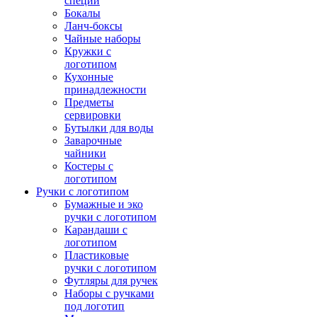
специй
Бокалы
Ланч-боксы
Чайные наборы
Кружки с
логотипом
Кухонные
принадлежности
Предметы
сервировки
Бутылки для воды
Заварочные
чайники
Костеры с
логотипом
Ручки с логотипом
Бумажные и эко
ручки с логотипом
Карандаши с
логотипом
Пластиковые
ручки с логотипом
Футляры для ручек
Наборы с ручками
под логотип