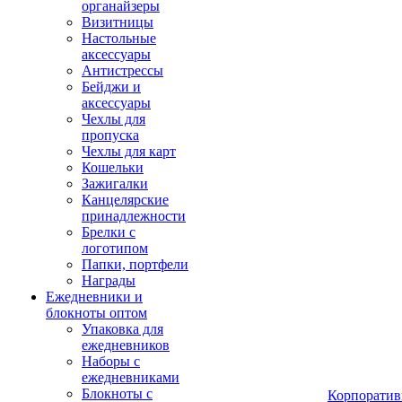
органайзеры
Визитницы
Настольные
аксессуары
Антистрессы
Бейджи и
аксессуары
Чехлы для
пропуска
Чехлы для карт
Кошельки
Зажигалки
Канцелярские
принадлежности
Брелки с
логотипом
Папки, портфели
Награды
Ежедневники и
блокноты оптом
Упаковка для
ежедневников
Наборы с
ежедневниками
Блокноты с
Корпоратив