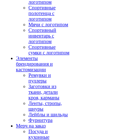
логотипом
Спортивные
полотенца с
логотипом
Мячи с логотипом
Спортивный
инвентарь с
логотипом
Спортивные
сумки с логотипом
Элементы
брендирования и
кастомизации
Ремувки и
пуллеры
Заготовки из
ткани, детали
кроя, карманы
Ленты, стропы,
шнуры
Лейблы и шильды
Фурнитура
Мерч на заказ
Посуда и
кухонные