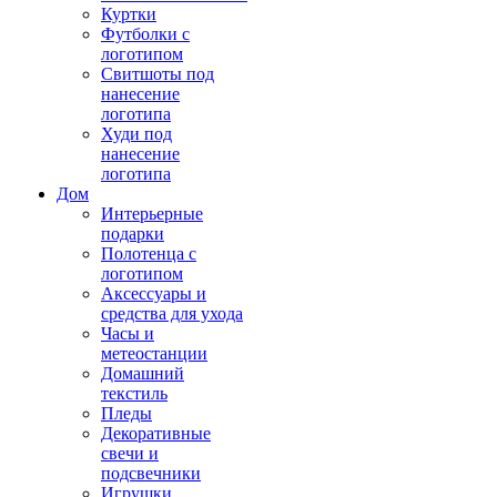
Куртки
Футболки с
логотипом
Свитшоты под
нанесение
логотипа
Худи под
нанесение
логотипа
Дом
Интерьерные
подарки
Полотенца с
логотипом
Аксессуары и
средства для ухода
Часы и
метеостанции
Домашний
текстиль
Пледы
Декоративные
свечи и
подсвечники
Игрушки