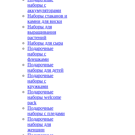
наборы с
аккумуляторами
Наборы стаканов и
камни для виски
Наборы для
выращивания
растений
Наборы для сыра
Подарочные
наборы с
флешками
Подарочные
наборы для детей
Подарочные
наборы с
кружками
Подарочные
наборы welcome
pack
Подарочные
наборы с пледами
Подарочные
наборы для
женщин