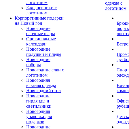
логотипом
одежда с
Ежедневники с
логотипом
логотипом
Корпоративные подарки
на Новый год
Брюки
Новогодние
шорты
елочные шары
логот
Оригинальные
календари
Ветро
Новогодние
подушки и пледы
Пром
Новогодние
футбо
наборы
Новогодние елки с
Спорт
логотипом
одежд
Новогодняя
вязаная одежда
Вязан
Новогодний стол
компл
Новогодние
гирлянды и
Офис
светильники
рубаш
Новогодняя
упаковка для
Детск
подарков
одежд
Новогодние