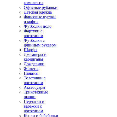
комплекты
Офисные рубашки
Детская одежда
Флисовые куртки
и кофты
Футболки поло
Фартуки с
логотипом
Футболки с
длинным рукавом
Шарфы
Джемперы и
кардиганы
Дождевики
Жилеты
Панамы
Толстовки с
логотипом
Аксессуары
Трикотажные
шапки
Перчатки и
варежки с
логотипом
Кепки и бейсболки