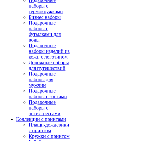
Подарочные
наборы с
термокружками
Бизнес наборы
Подарочные
наборы с
бутылками для
воды
Подарочные
наборы изделий из
кожи с логотипом
Дорожные наборы
для путешествий
Подарочные
наборы для
мужчин
Подарочные
наборы с зонтами
Подарочные
наборы с
антистрессами
Коллекции с принтами
Плащи-дождевики
с принтом
Кружки с принтом