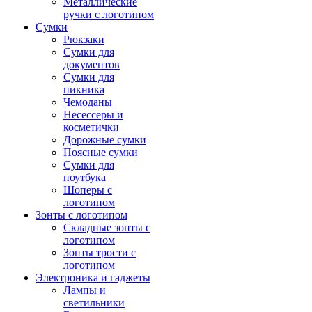
Металлические
ручки с логотипом
Сумки
Рюкзаки
Сумки для
документов
Сумки для
пикника
Чемоданы
Несессеры и
косметички
Дорожные сумки
Поясные сумки
Сумки для
ноутбука
Шоперы с
логотипом
Зонты с логотипом
Складные зонты с
логотипом
Зонты трости с
логотипом
Электроника и гаджеты
Лампы и
светильники