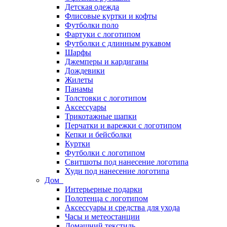
Детская одежда
Флисовые куртки и кофты
Футболки поло
Фартуки с логотипом
Футболки с длинным рукавом
Шарфы
Джемперы и кардиганы
Дождевики
Жилеты
Панамы
Толстовки с логотипом
Аксессуары
Трикотажные шапки
Перчатки и варежки с логотипом
Кепки и бейсболки
Куртки
Футболки с логотипом
Свитшоты под нанесение логотипа
Худи под нанесение логотипа
Дом
Интерьерные подарки
Полотенца с логотипом
Аксессуары и средства для ухода
Часы и метеостанции
Домашний текстиль