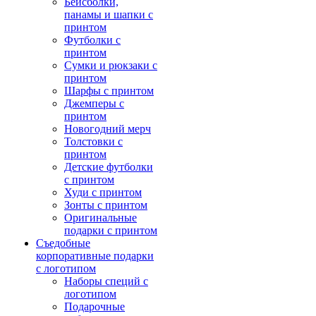
Бейсболки,
панамы и шапки с
принтом
Футболки с
принтом
Сумки и рюкзаки с
принтом
Шарфы с принтом
Джемперы с
принтом
Новогодний мерч
Толстовки с
принтом
Детские футболки
с принтом
Худи с принтом
Зонты с принтом
Оригинальные
подарки с принтом
Съедобные
корпоративные подарки
с логотипом
Наборы специй с
логотипом
Подарочные