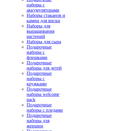
наборы с
аккумуляторами
Наборы стаканов и
камни для виски
Наборы для
выращивания
растений
Наборы для сыра
Подарочные
наборы с
флешками
Подарочные
наборы для детей
Подарочные
наборы с
кружками
Подарочные
наборы welcome
pack
Подарочные
наборы с пледами
Подарочные
наборы для
женщин