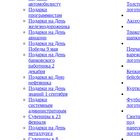
автомобилисту
Толст
Подарки
логот
программистам
Подарки на День
Аксес
железнодорожника
Подарки на День
Трико
авиации
шапк
Подарки на День
Победы 9 мая
Перча
Подарки на День
вареж
банковского
логот
работника 2
декабря
Кепки
Подарки ко Дню
бейсб
нефтяника
Подарки на День
Куртк
знаний 1 сентября
Подарки
Футбо
системным
логот
администраторам
Сувениры к 23
Свит
февраля
под
Подарки на День
нанес
металлурга
логот
Сувениры к 8