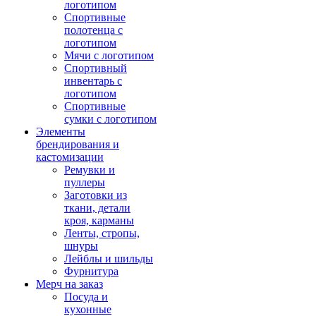
логотипом
Спортивные
полотенца с
логотипом
Мячи с логотипом
Спортивный
инвентарь с
логотипом
Спортивные
сумки с логотипом
Элементы
брендирования и
кастомизации
Ремувки и
пуллеры
Заготовки из
ткани, детали
кроя, карманы
Ленты, стропы,
шнуры
Лейблы и шильды
Фурнитура
Мерч на заказ
Посуда и
кухонные