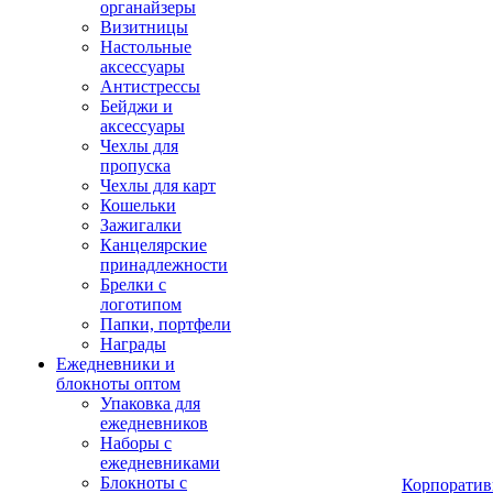
органайзеры
Визитницы
Настольные
аксессуары
Антистрессы
Бейджи и
аксессуары
Чехлы для
пропуска
Чехлы для карт
Кошельки
Зажигалки
Канцелярские
принадлежности
Брелки с
логотипом
Папки, портфели
Награды
Ежедневники и
блокноты оптом
Упаковка для
ежедневников
Наборы с
ежедневниками
Блокноты с
Корпоратив