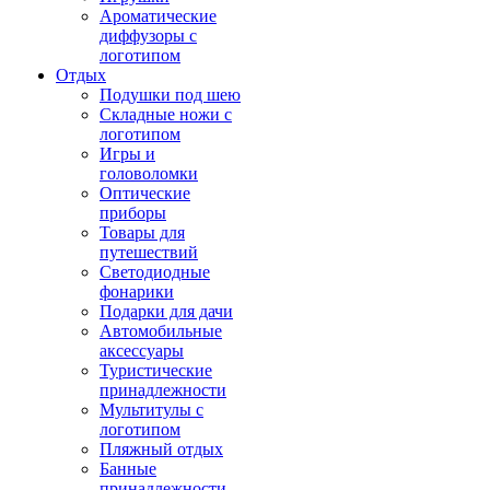
Ароматические
диффузоры с
логотипом
Отдых
Подушки под шею
Складные ножи с
логотипом
Игры и
головоломки
Оптические
приборы
Товары для
путешествий
Светодиодные
фонарики
Подарки для дачи
Автомобильные
аксессуары
Туристические
принадлежности
Мультитулы с
логотипом
Пляжный отдых
Банные
принадлежности