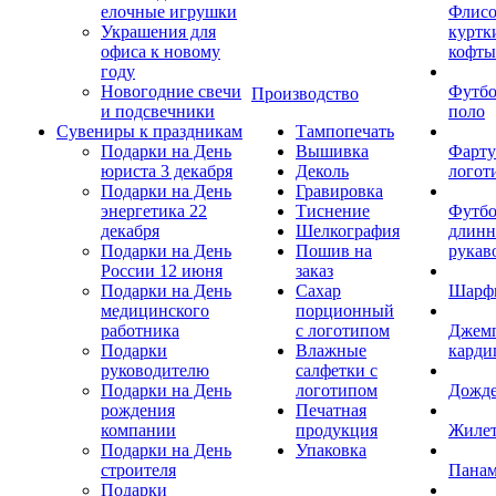
елочные игрушки
Флис
Украшения для
куртк
офиса к новому
кофты
году
Новогодние свечи
Футб
Производство
и подсвечники
поло
Сувениры к праздникам
Тампопечать
Подарки на День
Вышивка
Фарту
юриста 3 декабря
Деколь
логот
Подарки на День
Гравировка
энергетика 22
Тиснение
Футбо
декабря
Шелкография
длин
Подарки на День
Пошив на
рукав
России 12 июня
заказ
Подарки на День
Сахар
Шарф
медицинского
порционный
работника
с логотипом
Джем
Подарки
Влажные
карди
руководителю
салфетки с
Подарки на День
логотипом
Дожд
рождения
Печатная
компании
продукция
Жиле
Подарки на День
Упаковка
строителя
Пана
Подарки