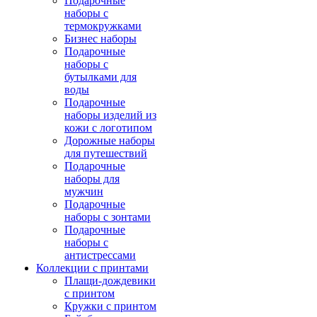
Подарочные
наборы с
термокружками
Бизнес наборы
Подарочные
наборы с
бутылками для
воды
Подарочные
наборы изделий из
кожи с логотипом
Дорожные наборы
для путешествий
Подарочные
наборы для
мужчин
Подарочные
наборы с зонтами
Подарочные
наборы с
антистрессами
Коллекции с принтами
Плащи-дождевики
с принтом
Кружки с принтом