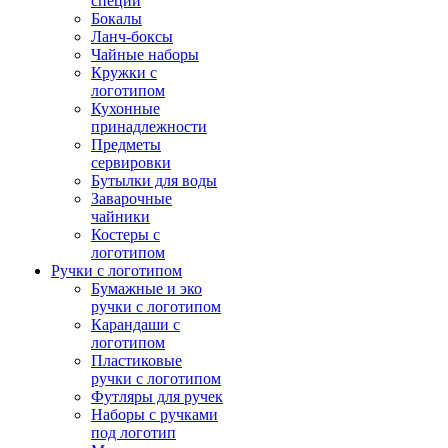
специй
Бокалы
Ланч-боксы
Чайные наборы
Кружки с
логотипом
Кухонные
принадлежности
Предметы
сервировки
Бутылки для воды
Заварочные
чайники
Костеры с
логотипом
Ручки с логотипом
Бумажные и эко
ручки с логотипом
Карандаши с
логотипом
Пластиковые
ручки с логотипом
Футляры для ручек
Наборы с ручками
под логотип