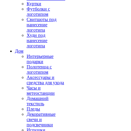
Куртки
Футболки с
логотипом
Свитшоты под
нанесение
логотипа
Худи под
нанесение
логотипа
Дом
Интерьерные
подарки
Полотенца с
логотипом
Аксессуары и
средства для ухода
Часы и
метеостанции
Домашний
текстиль
Пледы
Декоративные
свечи и
подсвечники
Игрушки