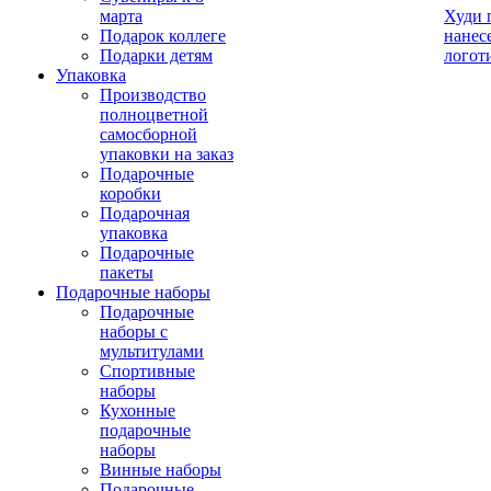
марта
Худи 
Подарок коллеге
нанес
Подарки детям
логот
Упаковка
Производство
полноцветной
самосборной
упаковки на заказ
Подарочные
коробки
Подарочная
упаковка
Подарочные
пакеты
Подарочные наборы
Подарочные
наборы с
мультитулами
Спортивные
наборы
Кухонные
подарочные
наборы
Винные наборы
Подарочные