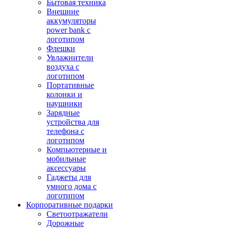
Бытовая техника
Внешние
аккумуляторы
power bank с
логотипом
Флешки
Увлажнители
воздуха с
логотипом
Портативные
колонки и
наушники
Зарядные
устройства для
телефона с
логотипом
Компьютерные и
мобильные
аксессуары
Гаджеты для
умного дома с
логотипом
Корпоративные подарки
Светоотражатели
Дорожные