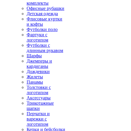
комплекты
Офисные рубашки
Детская одежда
Флисовые куртки
и кофты
Футболки поло
Фартуки с
логотипом
Футболки с
длинным рукавом
Шарфы
Джемперы и
кардиганы
Дождевики
Жилеты
Панамы
Толстовки с
логотипом
Аксессуары
Трикотажные
шапки
Перчатки и
варежки с
логотипом
Кепки и бейсболки