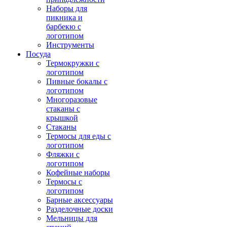
Наборы для
пикника и
барбекю с
логотипом
Инструменты
Посуда
Термокружки с
логотипом
Пивные бокалы с
логотипом
Многоразовые
стаканы с
крышкой
Стаканы
Термосы для еды с
логотипом
Фляжки с
логотипом
Кофейные наборы
Термосы с
логотипом
Барные аксессуары
Разделочные доски
Мельницы для