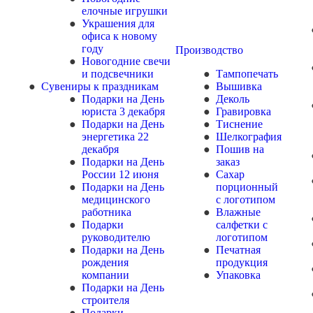
елочные игрушки
Украшения для
офиса к новому
году
Производство
Новогодние свечи
и подсвечники
Тампопечать
Сувениры к праздникам
Вышивка
Подарки на День
Деколь
юриста 3 декабря
Гравировка
Подарки на День
Тиснение
энергетика 22
Шелкография
декабря
Пошив на
Подарки на День
заказ
России 12 июня
Сахар
Подарки на День
порционный
медицинского
с логотипом
работника
Влажные
Подарки
салфетки с
руководителю
логотипом
Подарки на День
Печатная
рождения
продукция
компании
Упаковка
Подарки на День
строителя
Подарки