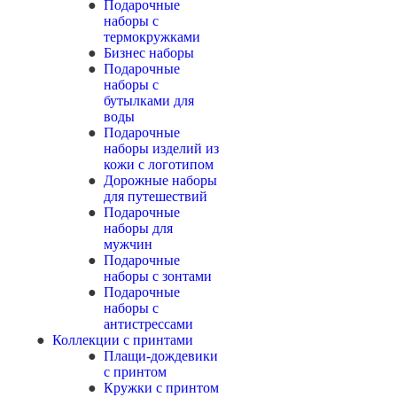
Подарочные
наборы с
термокружками
Бизнес наборы
Подарочные
наборы с
бутылками для
воды
Подарочные
наборы изделий из
кожи с логотипом
Дорожные наборы
для путешествий
Подарочные
наборы для
мужчин
Подарочные
наборы с зонтами
Подарочные
наборы с
антистрессами
Коллекции с принтами
Плащи-дождевики
с принтом
Кружки с принтом