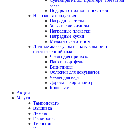
Сувениры на 3D-принтере. Печать на
заказ
Подарки с полной запечаткой
Наградная продукция
Наградные стелы
Значки с логотипом
Наградные плакетки
Наградные кубки
Медали с логотипом
Личные аксессуары из натуральной и
искусственной кожи
Чехлы для пропуска
Папки, портфели
Визитницы
Обложки для документов
Чехлы для карт
Дорожные органайзеры
Кошельки
Акции
Услуги
Тампопечать
Вышивка
Деколь
Гравировка
Тиснение