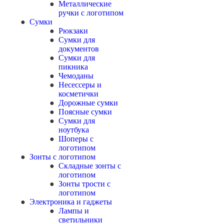
Металлические
ручки с логотипом
Сумки
Рюкзаки
Сумки для
документов
Сумки для
пикника
Чемоданы
Несессеры и
косметички
Дорожные сумки
Поясные сумки
Сумки для
ноутбука
Шоперы с
логотипом
Зонты с логотипом
Складные зонты с
логотипом
Зонты трости с
логотипом
Электроника и гаджеты
Лампы и
светильники