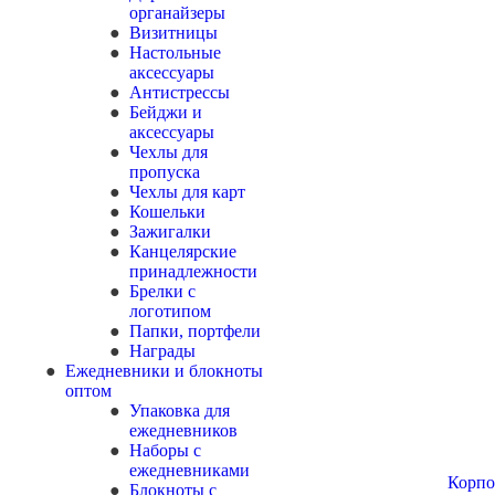
органайзеры
Визитницы
Настольные
аксессуары
Антистрессы
Бейджи и
аксессуары
Чехлы для
пропуска
Чехлы для карт
Кошельки
Зажигалки
Канцелярские
принадлежности
Брелки с
логотипом
Папки, портфели
Награды
Ежедневники и блокноты
оптом
Упаковка для
ежедневников
Наборы с
ежедневниками
Корпо
Блокноты с