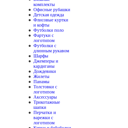
комплекты
Офисные рубашки
Детская одежда
Флисовые куртки
и кофты
Футболки поло
Фартуки с
логотипом
Футболки с
длинным рукавом
Шарфы
Джемперы и
кардиганы
Дождевики
Жилеты
Панамы
Толстовки с
логотипом
Аксессуары
Трикотажные
шапки
Перчатки и
варежки с
логотипом
Кепки и бейсболки