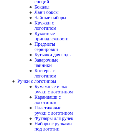
специй
Бокалы
Ланч-боксы
Чайные наборы
Кружки с
логотипом
Кухонные
принадлежности
Предметы
сервировки
Бутылки для воды
Заварочные
чайники
Костеры с
логотипом
Ручки с логотипом
Бумажные и эко
ручки с логотипом
Карандаши с
логотипом
Пластиковые
ручки с логотипом
Футляры для ручек
Наборы с ручками
под логотип