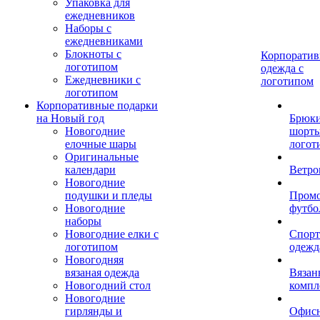
Упаковка для
ежедневников
Наборы с
ежедневниками
Блокноты с
Корпоратив
логотипом
одежда с
Ежедневники с
логотипом
логотипом
Корпоративные подарки
на Новый год
Брюки
Новогодние
шорты
елочные шары
логот
Оригинальные
календари
Ветро
Новогодние
подушки и пледы
Пром
Новогодние
футбо
наборы
Новогодние елки с
Спорт
логотипом
одежд
Новогодняя
вязаная одежда
Вязан
Новогодний стол
компл
Новогодние
гирлянды и
Офис