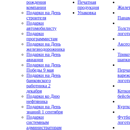
рождения
Печатная
компании
продукция
Жиле
Подарки на День
Упаковка
строителя
Пана
Подарки
автомобилисту
Толст
Подарки
логот
программистам
Подарки на День
Аксес
железнодорожника
Подарки на День
Трико
авиации
шапк
Подарки на День
Победы 9 мая
Перча
Подарки на День
вареж
банковского
логот
работника 2
декабря
Кепки
Подарки ко Дню
бейсб
нефтяника
Подарки на День
Куртк
знаний 1 сентября
Подарки
Футбо
системным
логот
администраторам