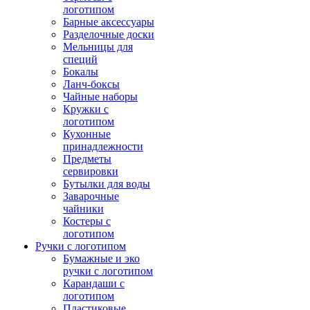
логотипом
Барные аксессуары
Разделочные доски
Мельницы для
специй
Бокалы
Ланч-боксы
Чайные наборы
Кружки с
логотипом
Кухонные
принадлежности
Предметы
сервировки
Бутылки для воды
Заварочные
чайники
Костеры с
логотипом
Ручки с логотипом
Бумажные и эко
ручки с логотипом
Карандаши с
логотипом
Пластиковые