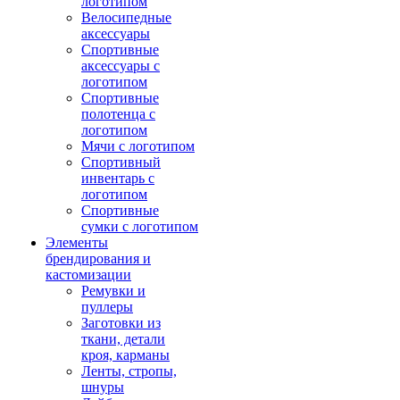
логотипом
Велосипедные
аксессуары
Спортивные
аксессуары с
логотипом
Спортивные
полотенца с
логотипом
Мячи с логотипом
Спортивный
инвентарь с
логотипом
Спортивные
сумки с логотипом
Элементы
брендирования и
кастомизации
Ремувки и
пуллеры
Заготовки из
ткани, детали
кроя, карманы
Ленты, стропы,
шнуры