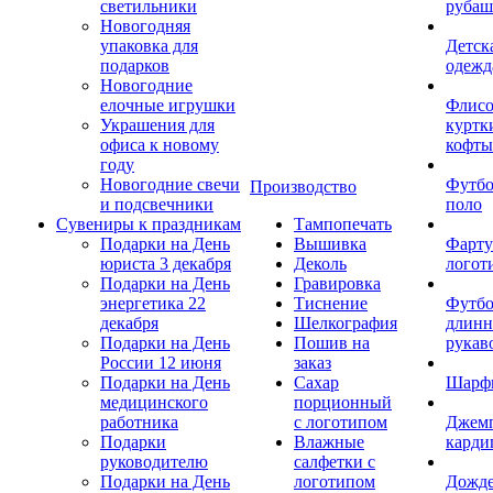
светильники
рубаш
Новогодняя
упаковка для
Детск
подарков
одежд
Новогодние
елочные игрушки
Флис
Украшения для
куртк
офиса к новому
кофты
году
Новогодние свечи
Футб
Производство
и подсвечники
поло
Сувениры к праздникам
Тампопечать
Подарки на День
Вышивка
Фарту
юриста 3 декабря
Деколь
логот
Подарки на День
Гравировка
энергетика 22
Тиснение
Футбо
декабря
Шелкография
длин
Подарки на День
Пошив на
рукав
России 12 июня
заказ
Подарки на День
Сахар
Шарф
медицинского
порционный
работника
с логотипом
Джем
Подарки
Влажные
карди
руководителю
салфетки с
Подарки на День
логотипом
Дожд