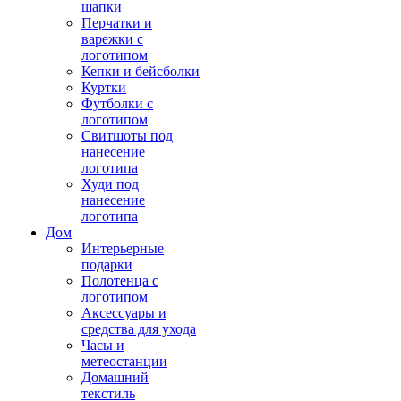
шапки
Перчатки и
варежки с
логотипом
Кепки и бейсболки
Куртки
Футболки с
логотипом
Свитшоты под
нанесение
логотипа
Худи под
нанесение
логотипа
Дом
Интерьерные
подарки
Полотенца с
логотипом
Аксессуары и
средства для ухода
Часы и
метеостанции
Домашний
текстиль