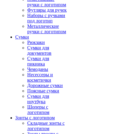
ручки с логотипом
Футляры для ручек
Наборы с ручками
под логотип
Металлические
ручки с логотипом
Сумки
Рюкзаки
Сумки для
документов
Сумки для
пикника
Чемоданы
Несессеры и
косметички
Дорожные сумки
Поясные сумки
Сумки для
ноутбука
Шоперы с
логотипом
Зонты с логотипом
Складные зонты с
логотипом
Зонты трости с