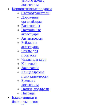
умного дома с
логотипом
Корпоративные подарки
Светоотражатели
Дорожные
органайзеры
Визитницы
Настольные
аксессуары
Антистрессы
Бейджи и
аксессуары
Чехлы для
пропуска
Чехлы для карт
Кошельки
Зажигалки
Канцелярские
принадлежности
Брелки с
логотипом
Папки, портфели
Награды
Ежедневники и
блокноты оптом