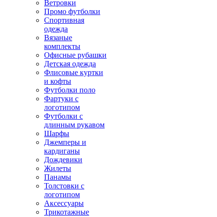
Ветровки
Промо футболки
Спортивная
одежда
Вязаные
комплекты
Офисные рубашки
Детская одежда
Флисовые куртки
и кофты
Футболки поло
Фартуки с
логотипом
Футболки с
длинным рукавом
Шарфы
Джемперы и
кардиганы
Дождевики
Жилеты
Панамы
Толстовки с
логотипом
Аксессуары
Трикотажные