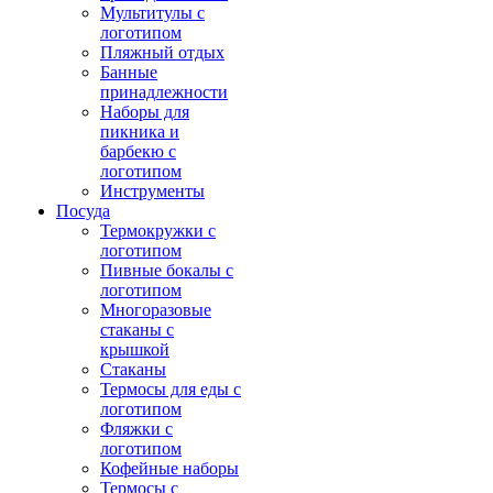
Мультитулы с
логотипом
Пляжный отдых
Банные
принадлежности
Наборы для
пикника и
барбекю с
логотипом
Инструменты
Посуда
Термокружки с
логотипом
Пивные бокалы с
логотипом
Многоразовые
стаканы с
крышкой
Стаканы
Термосы для еды с
логотипом
Фляжки с
логотипом
Кофейные наборы
Термосы с