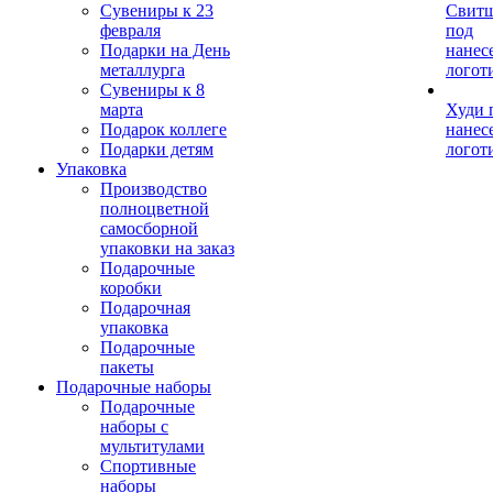
Сувениры к 23
Свит
февраля
под
Подарки на День
нанес
металлурга
логот
Сувениры к 8
марта
Худи 
Подарок коллеге
нанес
Подарки детям
логот
Упаковка
Производство
полноцветной
самосборной
упаковки на заказ
Подарочные
коробки
Подарочная
упаковка
Подарочные
пакеты
Подарочные наборы
Подарочные
наборы с
мультитулами
Спортивные
наборы