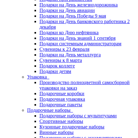
Подарки на День железнодорожника
Подарки на День авиации
Подарки на День Победы 9 мая
Подарки на День банковского работника 2
декабря
Подарки ко Дню нефтяника
Подарки на День знаний 1 сентября
Подарки системным администраторам
Сувениры к 23 февраля
Подарки на День металлурга
Сувениры к 8 марта
Подарок коллеге
Подарки детям
Упаковка
Производство полноцветной самосборной
упаковки на заказ
Подарочные коробки
Подарочная упаковка
Подарочные пакеты
Подарочные наборы
Подарочные наборы с мультитулами
Спортивные наборы
Кухонные подарочные наборы
Винные наборы
Подарочные наборы с аккумуляторами