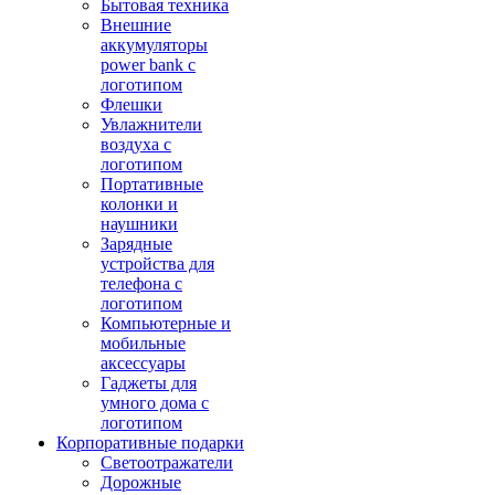
Бытовая техника
Внешние
аккумуляторы
power bank с
логотипом
Флешки
Увлажнители
воздуха с
логотипом
Портативные
колонки и
наушники
Зарядные
устройства для
телефона с
логотипом
Компьютерные и
мобильные
аксессуары
Гаджеты для
умного дома с
логотипом
Корпоративные подарки
Светоотражатели
Дорожные