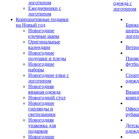
логотипом
одежда с
Ежедневники с
логотипом
логотипом
Корпоративные подарки
на Новый год
Брюки
Новогодние
шорты
елочные шары
логот
Оригинальные
календари
Ветро
Новогодние
подушки и пледы
Пром
Новогодние
футбо
наборы
Новогодние елки с
Спорт
логотипом
одежд
Новогодняя
вязаная одежда
Вязан
Новогодний стол
компл
Новогодние
гирлянды и
Офис
светильники
рубаш
Новогодняя
упаковка для
Детск
подарков
одежд
Новогодние