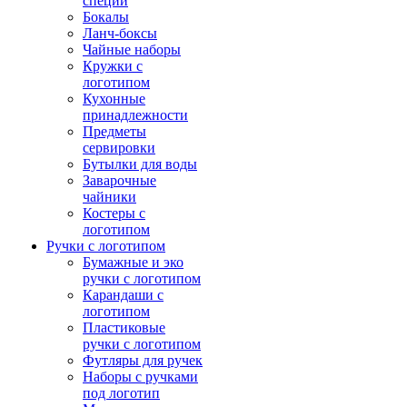
специй
Бокалы
Ланч-боксы
Чайные наборы
Кружки с
логотипом
Кухонные
принадлежности
Предметы
сервировки
Бутылки для воды
Заварочные
чайники
Костеры с
логотипом
Ручки с логотипом
Бумажные и эко
ручки с логотипом
Карандаши с
логотипом
Пластиковые
ручки с логотипом
Футляры для ручек
Наборы с ручками
под логотип