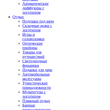
Ароматические
диффузоры с
логотипом
Отдых
Подушки под шею
Складные ножи с
логотипом
Игры и
головоломки
Оптические
приборы
Товары для
путешествий
Светодиодные
фонарики
Подарки для дачи
Автомобильные
аксессуары
Туристические
принадлежности
Мультитулы с
логотипом
Пляжный отдых
Банные
принадлежности