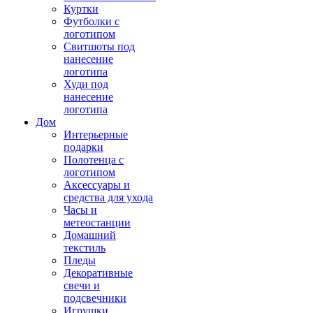
Куртки
Футболки с
логотипом
Свитшоты под
нанесение
логотипа
Худи под
нанесение
логотипа
Дом
Интерьерные
подарки
Полотенца с
логотипом
Аксессуары и
средства для ухода
Часы и
метеостанции
Домашний
текстиль
Пледы
Декоративные
свечи и
подсвечники
Игрушки