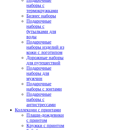
Подарочные
наборы с
термокружками
Бизнес наборы
Подарочные
наборы с
бутылками для
воды
Подарочные
наборы изделий из
кожи с логотипом
Дорожные наборы
для путешествий
Подарочные
наборы для
мужчин
Подарочные
наборы с зонтами
Подарочные
наборы с
антистрессами
Коллекции с принтами
Плащи-дождевики
с принтом
Кружки с принтом