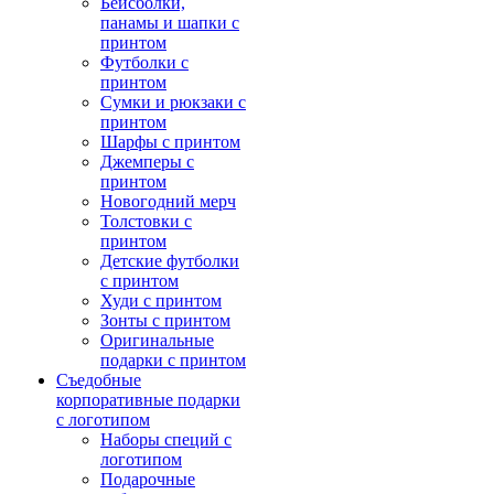
Бейсболки,
панамы и шапки с
принтом
Футболки с
принтом
Сумки и рюкзаки с
принтом
Шарфы с принтом
Джемперы с
принтом
Новогодний мерч
Толстовки с
принтом
Детские футболки
с принтом
Худи с принтом
Зонты с принтом
Оригинальные
подарки с принтом
Съедобные
корпоративные подарки
с логотипом
Наборы специй с
логотипом
Подарочные