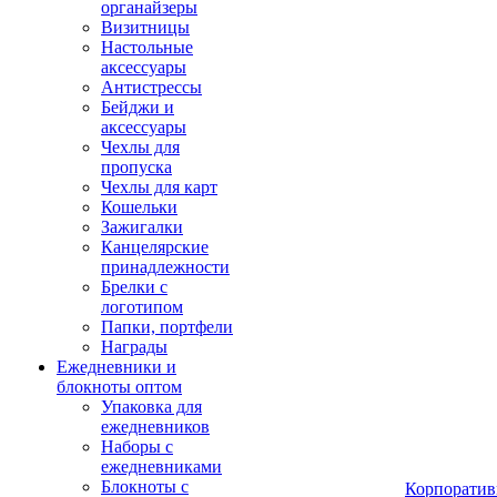
органайзеры
Визитницы
Настольные
аксессуары
Антистрессы
Бейджи и
аксессуары
Чехлы для
пропуска
Чехлы для карт
Кошельки
Зажигалки
Канцелярские
принадлежности
Брелки с
логотипом
Папки, портфели
Награды
Ежедневники и
блокноты оптом
Упаковка для
ежедневников
Наборы с
ежедневниками
Блокноты с
Корпоратив