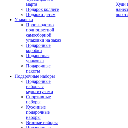
марта
Худи 
Подарок коллеге
нанес
Подарки детям
логот
Упаковка
Производство
полноцветной
самосборной
упаковки на заказ
Подарочные
коробки
Подарочная
упаковка
Подарочные
пакеты
Подарочные наборы
Подарочные
наборы с
мультитулами
Спортивные
наборы
Кухонные
подарочные
наборы
Винные наборы
Подарочные