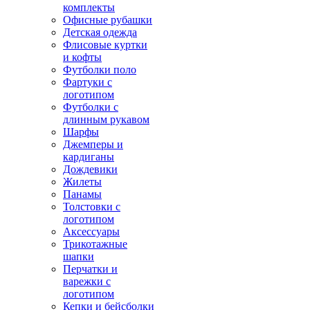
комплекты
Офисные рубашки
Детская одежда
Флисовые куртки
и кофты
Футболки поло
Фартуки с
логотипом
Футболки с
длинным рукавом
Шарфы
Джемперы и
кардиганы
Дождевики
Жилеты
Панамы
Толстовки с
логотипом
Аксессуары
Трикотажные
шапки
Перчатки и
варежки с
логотипом
Кепки и бейсболки