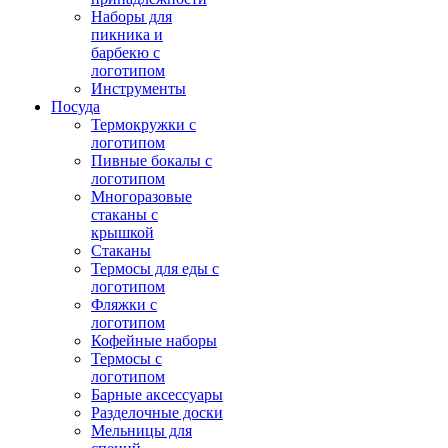
Наборы для
пикника и
барбекю с
логотипом
Инструменты
Посуда
Термокружки с
логотипом
Пивные бокалы с
логотипом
Многоразовые
стаканы с
крышкой
Стаканы
Термосы для еды с
логотипом
Фляжки с
логотипом
Кофейные наборы
Термосы с
логотипом
Барные аксессуары
Разделочные доски
Мельницы для