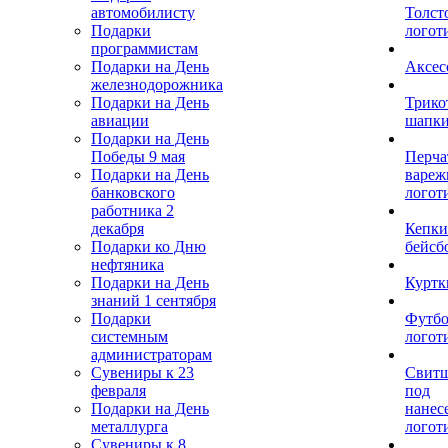
автомобилисту
Толст
Подарки
логот
программистам
Подарки на День
Аксес
железнодорожника
Подарки на День
Трико
авиации
шапк
Подарки на День
Победы 9 мая
Перча
Подарки на День
вареж
банковского
логот
работника 2
декабря
Кепки
Подарки ко Дню
бейсб
нефтяника
Подарки на День
Куртк
знаний 1 сентября
Подарки
Футбо
системным
логот
администраторам
Сувениры к 23
Свит
февраля
под
Подарки на День
нанес
металлурга
логот
Сувениры к 8