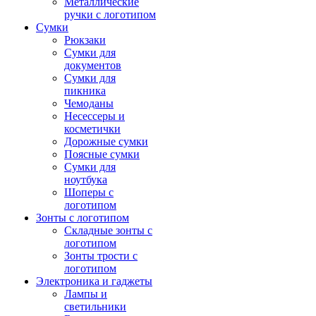
Металлические
ручки с логотипом
Сумки
Рюкзаки
Сумки для
документов
Сумки для
пикника
Чемоданы
Несессеры и
косметички
Дорожные сумки
Поясные сумки
Сумки для
ноутбука
Шоперы с
логотипом
Зонты с логотипом
Складные зонты с
логотипом
Зонты трости с
логотипом
Электроника и гаджеты
Лампы и
светильники