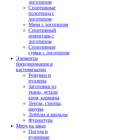
логотипом
Спортивные
полотенца с
логотипом
Мячи с логотипом
Спортивный
инвентарь с
логотипом
Спортивные
сумки с логотипом
Элементы
брендирования и
кастомизации
Ремувки и
пуллеры
Заготовки из
ткани, детали
кроя, карманы
Ленты, стропы,
шнуры
Лейблы и шильды
Фурнитура
Мерч на заказ
Посуда и
кухонные