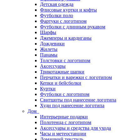
Детская одежда
Флисовые куртки и кофты
Футболки поло
Фартуки с логотипом
Футболки с длинным рукавом
Шарфы
Джемперы и кардиганы
Дождевики
Жилеты
Панамы
Толстовки с логотипом
Аксессуары
Трикотажные шапки
Перчатки и варежки с логотипом
Кепки и бейсболки
Куртки
Футболки с логотипом
Свитшоты под нанесение логотипа
Худи под нанесение логотипа
Дом
Интерьерные подарки
Полотенца с логотипом
Аксессуары и средства для ухода
Часы и метеостанции
Домашний текстиль