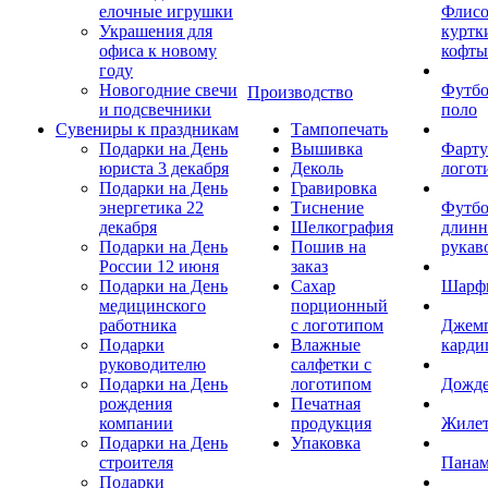
елочные игрушки
Флис
Украшения для
куртк
офиса к новому
кофты
году
Новогодние свечи
Футб
Производство
и подсвечники
поло
Сувениры к праздникам
Тампопечать
Подарки на День
Вышивка
Фарту
юриста 3 декабря
Деколь
логот
Подарки на День
Гравировка
энергетика 22
Тиснение
Футбо
декабря
Шелкография
длин
Подарки на День
Пошив на
рукав
России 12 июня
заказ
Подарки на День
Сахар
Шарф
медицинского
порционный
работника
с логотипом
Джем
Подарки
Влажные
карди
руководителю
салфетки с
Подарки на День
логотипом
Дожд
рождения
Печатная
компании
продукция
Жиле
Подарки на День
Упаковка
строителя
Пана
Подарки