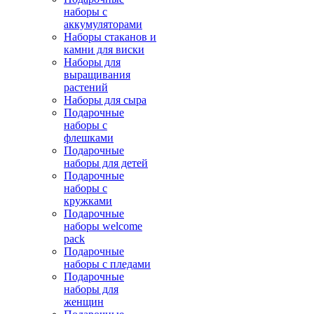
наборы с
аккумуляторами
Наборы стаканов и
камни для виски
Наборы для
выращивания
растений
Наборы для сыра
Подарочные
наборы с
флешками
Подарочные
наборы для детей
Подарочные
наборы с
кружками
Подарочные
наборы welcome
pack
Подарочные
наборы с пледами
Подарочные
наборы для
женщин