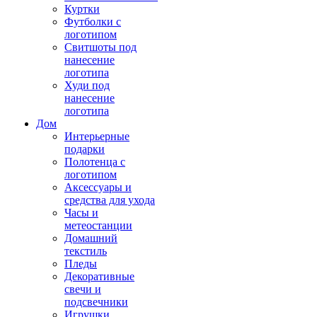
Куртки
Футболки с
логотипом
Свитшоты под
нанесение
логотипа
Худи под
нанесение
логотипа
Дом
Интерьерные
подарки
Полотенца с
логотипом
Аксессуары и
средства для ухода
Часы и
метеостанции
Домашний
текстиль
Пледы
Декоративные
свечи и
подсвечники
Игрушки