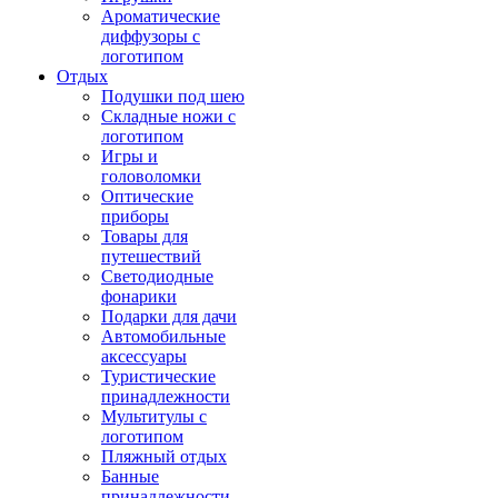
Ароматические
диффузоры с
логотипом
Отдых
Подушки под шею
Складные ножи с
логотипом
Игры и
головоломки
Оптические
приборы
Товары для
путешествий
Светодиодные
фонарики
Подарки для дачи
Автомобильные
аксессуары
Туристические
принадлежности
Мультитулы с
логотипом
Пляжный отдых
Банные
принадлежности