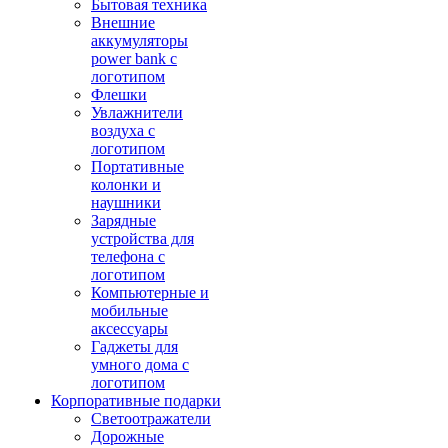
Бытовая техника
Внешние
аккумуляторы
power bank с
логотипом
Флешки
Увлажнители
воздуха с
логотипом
Портативные
колонки и
наушники
Зарядные
устройства для
телефона с
логотипом
Компьютерные и
мобильные
аксессуары
Гаджеты для
умного дома с
логотипом
Корпоративные подарки
Светоотражатели
Дорожные