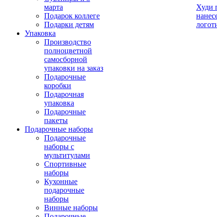
марта
Худи 
Подарок коллеге
нанес
Подарки детям
логот
Упаковка
Производство
полноцветной
самосборной
упаковки на заказ
Подарочные
коробки
Подарочная
упаковка
Подарочные
пакеты
Подарочные наборы
Подарочные
наборы с
мультитулами
Спортивные
наборы
Кухонные
подарочные
наборы
Винные наборы
Подарочные