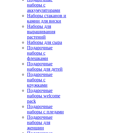
наборы с
аккумуляторами
Наборы стаканов и
камни для виски
Наборы для
выращивания
растений
Наборы для сыра
Подарочные
наборы с
флешками
Подарочные
наборы для детей
Подарочные
наборы с
кружками
Подарочные
наборы welcome
pack
Подарочные
наборы с пледами
Подарочные
наборы для
женщин