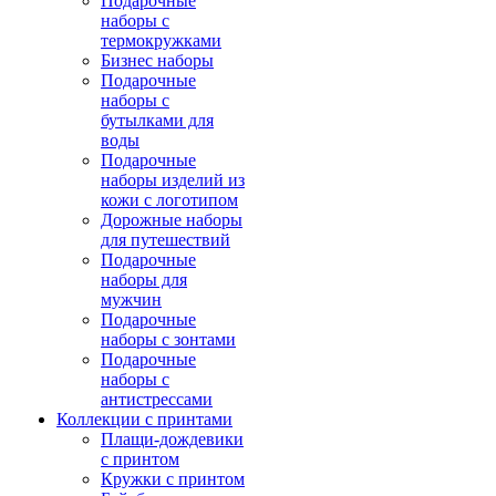
Подарочные
наборы с
термокружками
Бизнес наборы
Подарочные
наборы с
бутылками для
воды
Подарочные
наборы изделий из
кожи с логотипом
Дорожные наборы
для путешествий
Подарочные
наборы для
мужчин
Подарочные
наборы с зонтами
Подарочные
наборы с
антистрессами
Коллекции с принтами
Плащи-дождевики
с принтом
Кружки с принтом