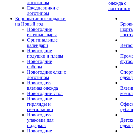
логотипом
одежда с
Ежедневники с
логотипом
логотипом
Корпоративные подарки
на Новый год
Брюки
Новогодние
шорты
елочные шары
логот
Оригинальные
календари
Ветро
Новогодние
подушки и пледы
Пром
Новогодние
футбо
наборы
Новогодние елки с
Спорт
логотипом
одежд
Новогодняя
вязаная одежда
Вязан
Новогодний стол
компл
Новогодние
гирлянды и
Офис
светильники
рубаш
Новогодняя
упаковка для
Детск
подарков
одежд
Новогодние