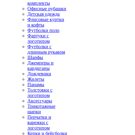
комплекты
Офисные рубашки
Детская одежда
Флисовые куртки
и кофты
Футболки поло
Фартуки с
логотипом
Футболки с
длинным рукавом
Шарфы
Джемперы и
кардиганы
Дождевики
Жилеты
Панамы
Толстовки с
логотипом
Аксессуары
Трикотажные
шапки
Перчатки и
варежки с
логотипом
Кепки и бейсболки