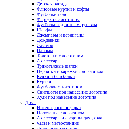
Детская одежда
Флисовые куртки и кофты
Футболки поло
Фартуки с логотипом
Футболки с длинным рукавом
Шарфы
Джемперы и кардиганы
Дождевики
Жилеты
Панамы
Толстовки с логотипом
Аксессуары
Трикотажные шапки
Перчатки и варежки с логотипом
Кепки и бейсболки
Куртки
Футболки с логотипом
Свитшоты под нанесение логотипа
Худи под нанесение логотипа
Дом
Интерьерные подарки
Полотенца с логотипом
Аксессуары и средства для ухода
Часы и метеостанции
Домашний текстиль