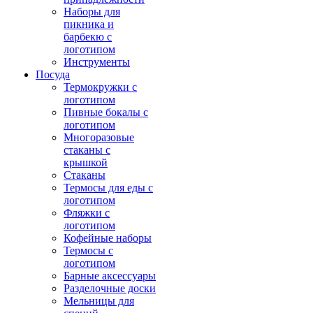
Наборы для
пикника и
барбекю с
логотипом
Инструменты
Посуда
Термокружки с
логотипом
Пивные бокалы с
логотипом
Многоразовые
стаканы с
крышкой
Стаканы
Термосы для еды с
логотипом
Фляжки с
логотипом
Кофейные наборы
Термосы с
логотипом
Барные аксессуары
Разделочные доски
Мельницы для