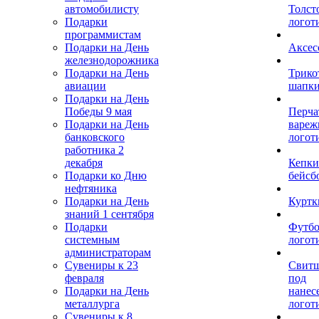
автомобилисту
Толст
Подарки
логот
программистам
Подарки на День
Аксес
железнодорожника
Подарки на День
Трико
авиации
шапк
Подарки на День
Победы 9 мая
Перча
Подарки на День
вареж
банковского
логот
работника 2
декабря
Кепки
Подарки ко Дню
бейсб
нефтяника
Подарки на День
Куртк
знаний 1 сентября
Подарки
Футбо
системным
логот
администраторам
Сувениры к 23
Свит
февраля
под
Подарки на День
нанес
металлурга
логот
Сувениры к 8