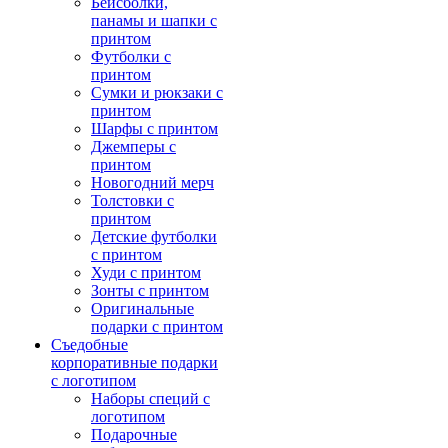
Бейсболки,
панамы и шапки с
принтом
Футболки с
принтом
Сумки и рюкзаки с
принтом
Шарфы с принтом
Джемперы с
принтом
Новогодний мерч
Толстовки с
принтом
Детские футболки
с принтом
Худи с принтом
Зонты с принтом
Оригинальные
подарки с принтом
Съедобные
корпоративные подарки
с логотипом
Наборы специй с
логотипом
Подарочные