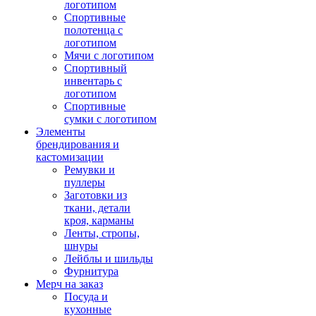
логотипом
Спортивные
полотенца с
логотипом
Мячи с логотипом
Спортивный
инвентарь с
логотипом
Спортивные
сумки с логотипом
Элементы
брендирования и
кастомизации
Ремувки и
пуллеры
Заготовки из
ткани, детали
кроя, карманы
Ленты, стропы,
шнуры
Лейблы и шильды
Фурнитура
Мерч на заказ
Посуда и
кухонные