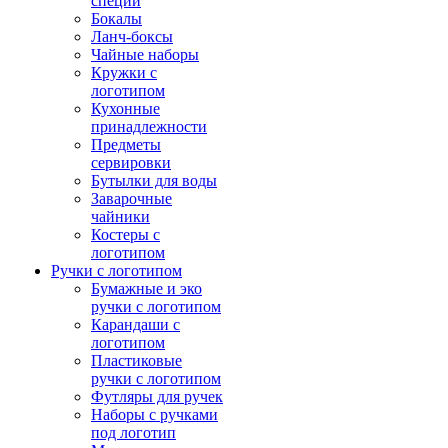
специй
Бокалы
Ланч-боксы
Чайные наборы
Кружки с
логотипом
Кухонные
принадлежности
Предметы
сервировки
Бутылки для воды
Заварочные
чайники
Костеры с
логотипом
Ручки с логотипом
Бумажные и эко
ручки с логотипом
Карандаши с
логотипом
Пластиковые
ручки с логотипом
Футляры для ручек
Наборы с ручками
под логотип