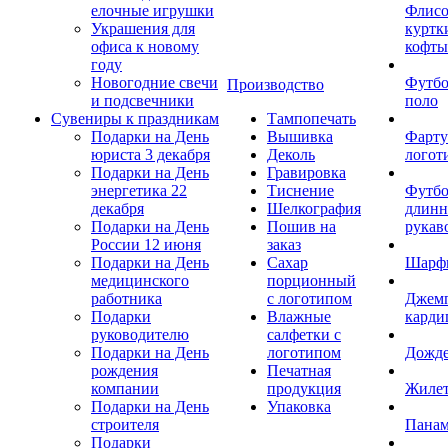
елочные игрушки
Флис
Украшения для
куртк
офиса к новому
кофты
году
Новогодние свечи
Футб
Производство
и подсвечники
поло
Сувениры к праздникам
Тампопечать
Подарки на День
Вышивка
Фарту
юриста 3 декабря
Деколь
логот
Подарки на День
Гравировка
энергетика 22
Тиснение
Футбо
декабря
Шелкография
длин
Подарки на День
Пошив на
рукав
России 12 июня
заказ
Подарки на День
Сахар
Шарф
медицинского
порционный
работника
с логотипом
Джем
Подарки
Влажные
карди
руководителю
салфетки с
Подарки на День
логотипом
Дожд
рождения
Печатная
компании
продукция
Жиле
Подарки на День
Упаковка
строителя
Пана
Подарки