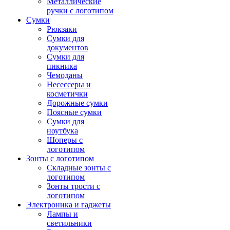
Металлические
ручки с логотипом
Сумки
Рюкзаки
Сумки для
документов
Сумки для
пикника
Чемоданы
Несессеры и
косметички
Дорожные сумки
Поясные сумки
Сумки для
ноутбука
Шоперы с
логотипом
Зонты с логотипом
Складные зонты с
логотипом
Зонты трости с
логотипом
Электроника и гаджеты
Лампы и
светильники