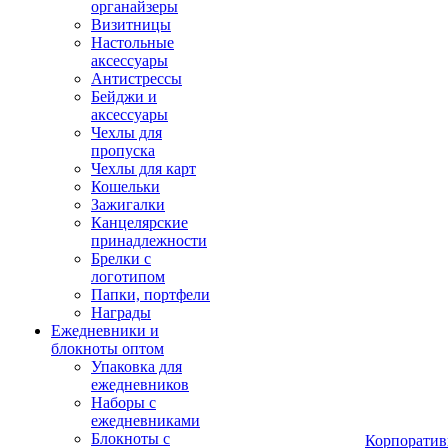
органайзеры
Визитницы
Настольные
аксессуары
Антистрессы
Бейджи и
аксессуары
Чехлы для
пропуска
Чехлы для карт
Кошельки
Зажигалки
Канцелярские
принадлежности
Брелки с
логотипом
Папки, портфели
Награды
Ежедневники и
блокноты оптом
Упаковка для
ежедневников
Наборы с
ежедневниками
Блокноты с
Корпоратив