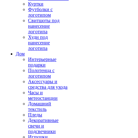
Куртки
Футболки с
логотипом
Свитшоты под
нанесение
логотипа
Худи под
нанесение
логотипа
Дом
Интерьерные
подарки
Полотенца с
логотипом
Аксессуары и
средства для ухода
Часы и
метеостанции
Домашний
текстиль
Пледы
Декоративные
свечи и
подсвечники
Игрушки