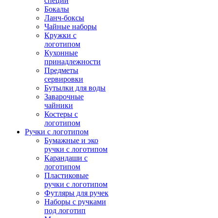
специй
Бокалы
Ланч-боксы
Чайные наборы
Кружки с
логотипом
Кухонные
принадлежности
Предметы
сервировки
Бутылки для воды
Заварочные
чайники
Костеры с
логотипом
Ручки с логотипом
Бумажные и эко
ручки с логотипом
Карандаши с
логотипом
Пластиковые
ручки с логотипом
Футляры для ручек
Наборы с ручками
под логотип