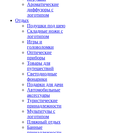
Ароматические
диффузоры с
логотипом
Отдых
Подушки под шею
Складные ножи с
логотипом
Игры и
головоломки
Оптические
приборы
Товары для
путешествий
Светодиодные
фонарики
Подарки для дачи
Автомобильные
аксессуары
Туристические
принадлежности
Мультитулы с
логотипом
Пляжный отдых
Банные
принадлежности