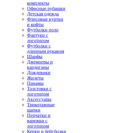
комплекты
Офисные рубашки
Детская одежда
Флисовые куртки
и кофты
Футболки поло
Фартуки с
логотипом
Футболки с
длинным рукавом
Шарфы
Джемперы и
кардиганы
Дождевики
Жилеты
Панамы
Толстовки с
логотипом
Аксессуары
Трикотажные
шапки
Перчатки и
варежки с
логотипом
Кепки и бейсболки