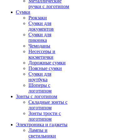
Металлические
ручки с логотипом
Сумки
Рюкзаки
Сумки для
документов
Сумки для
пикника
Чемоданы
Несессеры и
косметички
Дорожные сумки
Поясные сумки
Сумки для
ноутбука
Шоперы с
логотипом
Зонты с логотипом
Складные зонты с
логотипом
Зонты трости с
логотипом
Электроника и гаджеты
Лампы и
светильники