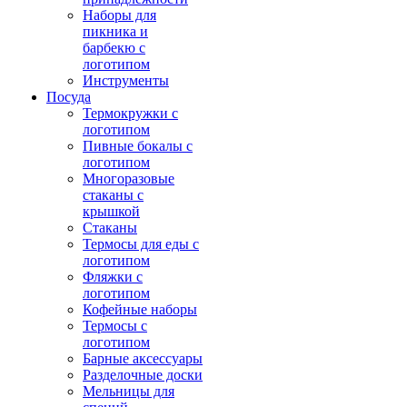
Наборы для
пикника и
барбекю с
логотипом
Инструменты
Посуда
Термокружки с
логотипом
Пивные бокалы с
логотипом
Многоразовые
стаканы с
крышкой
Стаканы
Термосы для еды с
логотипом
Фляжки с
логотипом
Кофейные наборы
Термосы с
логотипом
Барные аксессуары
Разделочные доски
Мельницы для