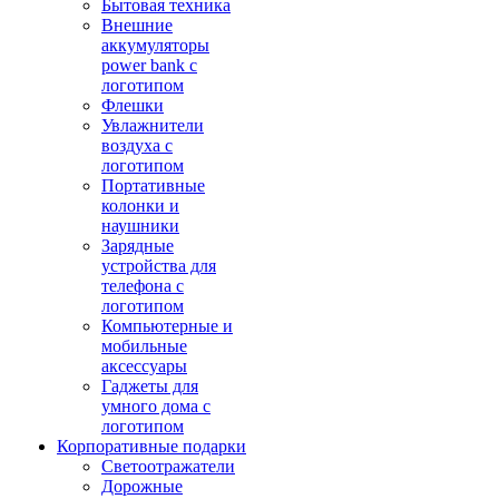
Бытовая техника
Внешние
аккумуляторы
power bank с
логотипом
Флешки
Увлажнители
воздуха с
логотипом
Портативные
колонки и
наушники
Зарядные
устройства для
телефона с
логотипом
Компьютерные и
мобильные
аксессуары
Гаджеты для
умного дома с
логотипом
Корпоративные подарки
Светоотражатели
Дорожные