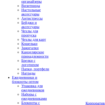
органайзеры
Визитницы
Настольные
аксессуары
Антистрессы
Бейджи и
аксессуары
Чехлы для
пропуска
Чехлы для карт
Кошельки
Зажигалки
Канцелярские
принадлежности
Брелки с
логотипом
Папки, портфели
Награды
Ежедневники и
блокноты оптом
Упаковка для
ежедневников
Наборы с
ежедневниками
Блокноты с
Корпоратив