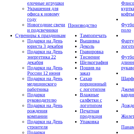
елочные игрушки
Флис
Украшения для
куртк
офиса к новому
кофты
году
Новогодние свечи
Футб
Производство
и подсвечники
поло
Сувениры к праздникам
Тампопечать
Подарки на День
Вышивка
Фарту
юриста 3 декабря
Деколь
логот
Подарки на День
Гравировка
энергетика 22
Тиснение
Футбо
декабря
Шелкография
длин
Подарки на День
Пошив на
рукав
России 12 июня
заказ
Подарки на День
Сахар
Шарф
медицинского
порционный
работника
с логотипом
Джем
Подарки
Влажные
карди
руководителю
салфетки с
Подарки на День
логотипом
Дожд
рождения
Печатная
компании
продукция
Жиле
Подарки на День
Упаковка
строителя
Пана
Подарки