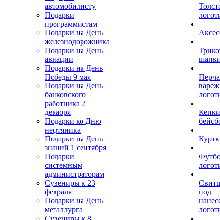
автомобилисту
Толст
Подарки
логот
программистам
Подарки на День
Аксес
железнодорожника
Подарки на День
Трико
авиации
шапк
Подарки на День
Победы 9 мая
Перча
Подарки на День
вареж
банковского
логот
работника 2
декабря
Кепки
Подарки ко Дню
бейсб
нефтяника
Подарки на День
Куртк
знаний 1 сентября
Подарки
Футбо
системным
логот
администраторам
Сувениры к 23
Свит
февраля
под
Подарки на День
нанес
металлурга
логот
Сувениры к 8