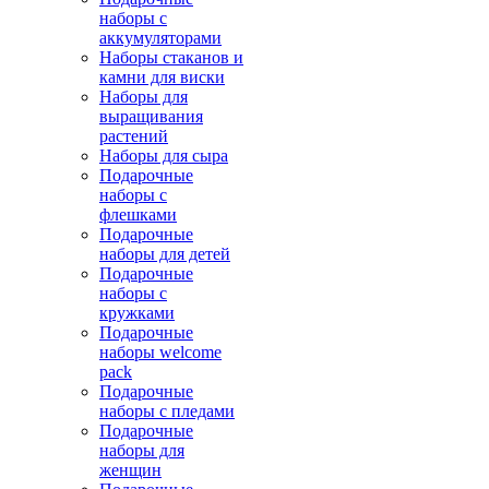
наборы с
аккумуляторами
Наборы стаканов и
камни для виски
Наборы для
выращивания
растений
Наборы для сыра
Подарочные
наборы с
флешками
Подарочные
наборы для детей
Подарочные
наборы с
кружками
Подарочные
наборы welcome
pack
Подарочные
наборы с пледами
Подарочные
наборы для
женщин