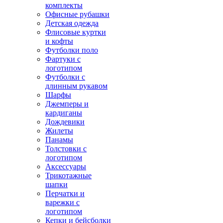
комплекты
Офисные рубашки
Детская одежда
Флисовые куртки
и кофты
Футболки поло
Фартуки с
логотипом
Футболки с
длинным рукавом
Шарфы
Джемперы и
кардиганы
Дождевики
Жилеты
Панамы
Толстовки с
логотипом
Аксессуары
Трикотажные
шапки
Перчатки и
варежки с
логотипом
Кепки и бейсболки