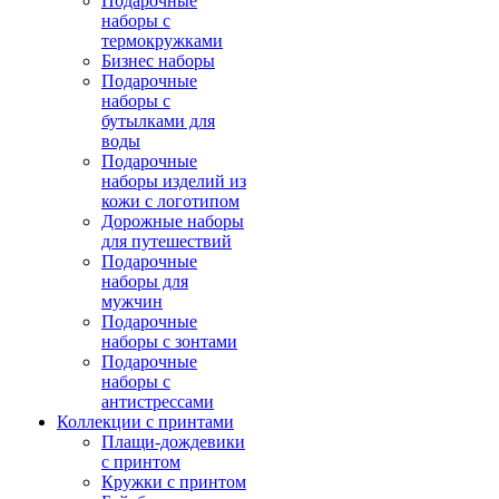
Подарочные
наборы с
термокружками
Бизнес наборы
Подарочные
наборы с
бутылками для
воды
Подарочные
наборы изделий из
кожи с логотипом
Дорожные наборы
для путешествий
Подарочные
наборы для
мужчин
Подарочные
наборы с зонтами
Подарочные
наборы с
антистрессами
Коллекции с принтами
Плащи-дождевики
с принтом
Кружки с принтом