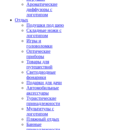
Ароматические
диффузоры с
логотипом
Отдых
Подушки под шею
Складные ножи с
логотипом
Игры и
головоломки
Оптические
приборы
Товары для
путешествий
Светодиодные
фонарики
Подарки для дачи
Автомобильные
аксессуары
Туристические
принадлежности
Мультитулы с
логотипом
Пляжный отдых
Банные
принадлежности