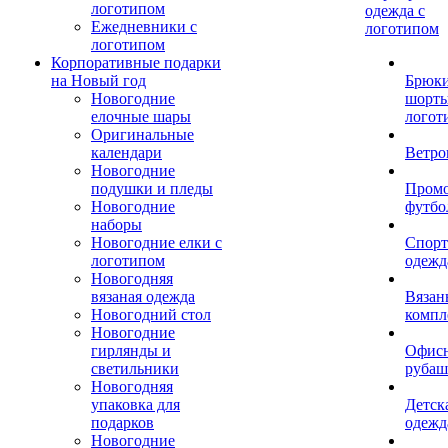
логотипом
одежда с
Ежедневники с
логотипом
логотипом
Корпоративные подарки
на Новый год
Брюки
Новогодние
шорты
елочные шары
логот
Оригинальные
календари
Ветро
Новогодние
подушки и пледы
Пром
Новогодние
футбо
наборы
Новогодние елки с
Спорт
логотипом
одежд
Новогодняя
вязаная одежда
Вязан
Новогодний стол
компл
Новогодние
гирлянды и
Офис
светильники
рубаш
Новогодняя
упаковка для
Детск
подарков
одежд
Новогодние