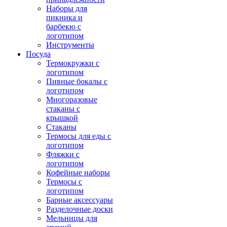
Наборы для
пикника и
барбекю с
логотипом
Инструменты
Посуда
Термокружки с
логотипом
Пивные бокалы с
логотипом
Многоразовые
стаканы с
крышкой
Стаканы
Термосы для еды с
логотипом
Фляжки с
логотипом
Кофейные наборы
Термосы с
логотипом
Барные аксессуары
Разделочные доски
Мельницы для