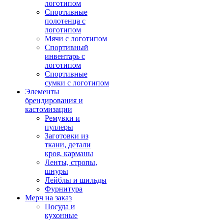
логотипом
Спортивные
полотенца с
логотипом
Мячи с логотипом
Спортивный
инвентарь с
логотипом
Спортивные
сумки с логотипом
Элементы
брендирования и
кастомизации
Ремувки и
пуллеры
Заготовки из
ткани, детали
кроя, карманы
Ленты, стропы,
шнуры
Лейблы и шильды
Фурнитура
Мерч на заказ
Посуда и
кухонные