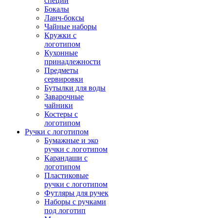
специй
Бокалы
Ланч-боксы
Чайные наборы
Кружки с
логотипом
Кухонные
принадлежности
Предметы
сервировки
Бутылки для воды
Заварочные
чайники
Костеры с
логотипом
Ручки с логотипом
Бумажные и эко
ручки с логотипом
Карандаши с
логотипом
Пластиковые
ручки с логотипом
Футляры для ручек
Наборы с ручками
под логотип