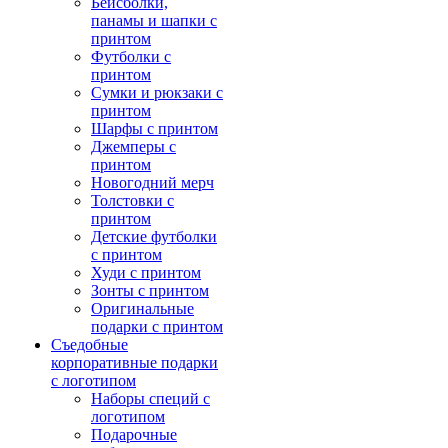
Бейсболки,
панамы и шапки с
принтом
Футболки с
принтом
Сумки и рюкзаки с
принтом
Шарфы с принтом
Джемперы с
принтом
Новогодний мерч
Толстовки с
принтом
Детские футболки
с принтом
Худи с принтом
Зонты с принтом
Оригинальные
подарки с принтом
Съедобные
корпоративные подарки
с логотипом
Наборы специй с
логотипом
Подарочные