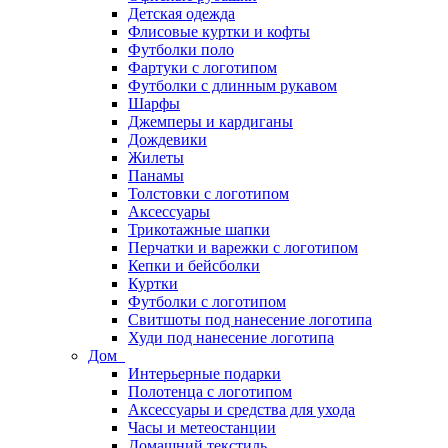
Детская одежда
Флисовые куртки и кофты
Футболки поло
Фартуки с логотипом
Футболки с длинным рукавом
Шарфы
Джемперы и кардиганы
Дождевики
Жилеты
Панамы
Толстовки с логотипом
Аксессуары
Трикотажные шапки
Перчатки и варежки с логотипом
Кепки и бейсболки
Куртки
Футболки с логотипом
Свитшоты под нанесение логотипа
Худи под нанесение логотипа
Дом
Интерьерные подарки
Полотенца с логотипом
Аксессуары и средства для ухода
Часы и метеостанции
Домашний текстиль