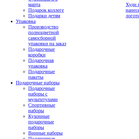
марта
Худи 
Подарок коллеге
нанес
Подарки детям
логот
Упаковка
Производство
полноцветной
самосборной
упаковки на заказ
Подарочные
коробки
Подарочная
упаковка
Подарочные
пакеты
Подарочные наборы
Подарочные
наборы с
мультитулами
Спортивные
наборы
Кухонные
подарочные
наборы
Винные наборы
Подарочные