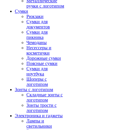
Металлические
ручки с логотипом
Сумки
Рюкзаки
Сумки для
документов
Сумки для
пикника
Чемоданы
Несессеры и
косметички
Дорожные сумки
Поясные сумки
Сумки для
ноутбука
Шоперы с
логотипом
Зонты с логотипом
Складные зонты с
логотипом
Зонты трости с
логотипом
Электроника и гаджеты
Лампы и
светильники