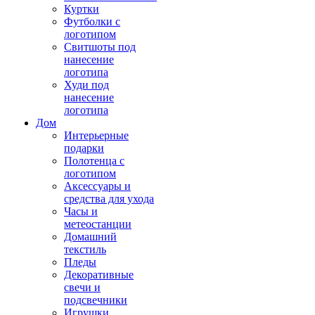
Куртки
Футболки с
логотипом
Свитшоты под
нанесение
логотипа
Худи под
нанесение
логотипа
Дом
Интерьерные
подарки
Полотенца с
логотипом
Аксессуары и
средства для ухода
Часы и
метеостанции
Домашний
текстиль
Пледы
Декоративные
свечи и
подсвечники
Игрушки