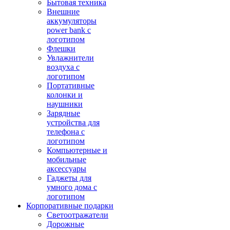
Бытовая техника
Внешние
аккумуляторы
power bank с
логотипом
Флешки
Увлажнители
воздуха с
логотипом
Портативные
колонки и
наушники
Зарядные
устройства для
телефона с
логотипом
Компьютерные и
мобильные
аксессуары
Гаджеты для
умного дома с
логотипом
Корпоративные подарки
Светоотражатели
Дорожные