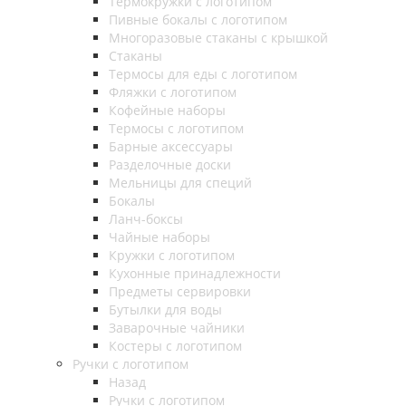
Термокружки с логотипом
Пивные бокалы с логотипом
Многоразовые стаканы с крышкой
Стаканы
Термосы для еды с логотипом
Фляжки с логотипом
Кофейные наборы
Термосы с логотипом
Барные аксессуары
Разделочные доски
Мельницы для специй
Бокалы
Ланч-боксы
Чайные наборы
Кружки с логотипом
Кухонные принадлежности
Предметы сервировки
Бутылки для воды
Заварочные чайники
Костеры с логотипом
Ручки с логотипом
Назад
Ручки с логотипом