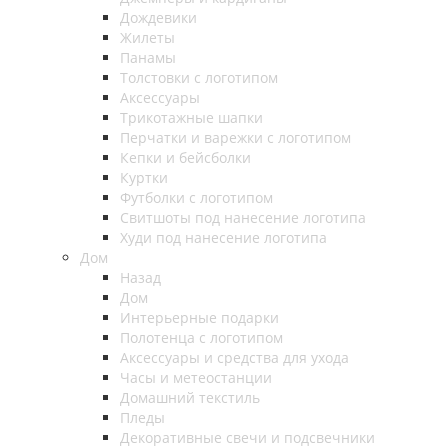
Дождевики
Жилеты
Панамы
Толстовки с логотипом
Аксессуары
Трикотажные шапки
Перчатки и варежки с логотипом
Кепки и бейсболки
Куртки
Футболки с логотипом
Свитшоты под нанесение логотипа
Худи под нанесение логотипа
Дом
Назад
Дом
Интерьерные подарки
Полотенца с логотипом
Аксессуары и средства для ухода
Часы и метеостанции
Домашний текстиль
Пледы
Декоративные свечи и подсвечники