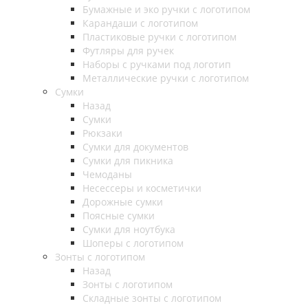
Бумажные и эко ручки с логотипом
Карандаши с логотипом
Пластиковые ручки с логотипом
Футляры для ручек
Наборы с ручками под логотип
Металлические ручки с логотипом
Сумки
Назад
Сумки
Рюкзаки
Сумки для документов
Сумки для пикника
Чемоданы
Несессеры и косметички
Дорожные сумки
Поясные сумки
Сумки для ноутбука
Шоперы с логотипом
Зонты с логотипом
Назад
Зонты с логотипом
Складные зонты с логотипом