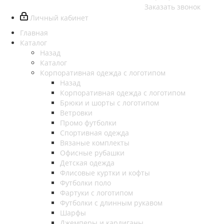
Заказать звонок
Личный кабинет
Главная
Каталог
Назад
Каталог
Корпоративная одежда с логотипом
Назад
Корпоративная одежда с логотипом
Брюки и шорты с логотипом
Ветровки
Промо футболки
Спортивная одежда
Вязаные комплекты
Офисные рубашки
Детская одежда
Флисовые куртки и кофты
Футболки поло
Фартуки с логотипом
Футболки с длинным рукавом
Шарфы
Джемперы и кардиганы