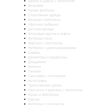
Брюки и шорты с логотипом
Ветровки
Промо футболки
Спортивная одежда
Вязаные комплекты
Офисные рубашки
Детская одежда
Флисовые куртки и кофты
Футболки поло
Фартуки с логотипом
Футболки с длинным рукавом
Шарфы
Джемперы и кардиганы
Дождевики
Жилеты
Панамы
Толстовки с логотипом
Аксессуары
Трикотажные шапки
Перчатки и варежки с логотипом
Кепки и бейсболки
Куртки
Футболки с логотипом