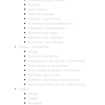
Бокалы
Ланч-боксы
Чайные наборы
Кружки с логотипом
Кухонные принадлежности
Предметы сервировки
Бутылки для воды
Заварочные чайники
Костеры с логотипом
Ручки с логотипом
Назад
Ручки с логотипом
Бумажные и эко ручки с логотипом
Карандаши с логотипом
Пластиковые ручки с логотипом
Футляры для ручек
Наборы с ручками под логотип
Металлические ручки с логотипом
Сумки
Назад
Сумки
Рюкзаки