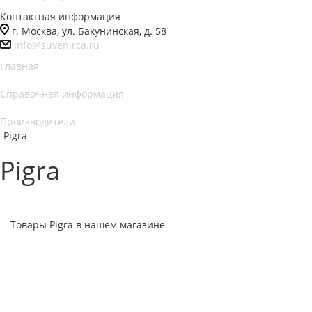
Контактная информация
г. Москва, ул. Бакунинская, д. 58
info@suvenirca.ru
Главная
-
Справочная информация
-
Производители
-
Pigra
Pigra
Товары Pigra в нашем магазине
Быстрый просмотр
Быстрый просмотр
Ручка шариковая Pigra P04
Ручка шариковая Pigra
Polished
P03 Mat
от
80 ₽
от
60 ₽
Подробнее
Подробнее