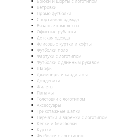
Брюки и шорты с логотипом
Ветровки
Промо футболки
Спортивная одежда
Вязаные комплекты
Офисные рубашки
Детская одежда
Флисовые куртки и кофты
Футболки поло
Фартуки с логотипом
Футболки с длинным рукавом
Шарфы
Джемперы и кардиганы
Дождевики
Жилеты
Панамы
Толстовки с логотипом
Аксессуары
Трикотажные шапки
Перчатки и варежки с логотипом
Кепки и бейсболки
Куртки
Футболки с логотипом