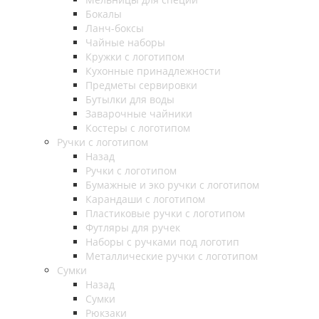
Бокалы
Ланч-боксы
Чайные наборы
Кружки с логотипом
Кухонные принадлежности
Предметы сервировки
Бутылки для воды
Заварочные чайники
Костеры с логотипом
Ручки с логотипом
Назад
Ручки с логотипом
Бумажные и эко ручки с логотипом
Карандаши с логотипом
Пластиковые ручки с логотипом
Футляры для ручек
Наборы с ручками под логотип
Металлические ручки с логотипом
Сумки
Назад
Сумки
Рюкзаки