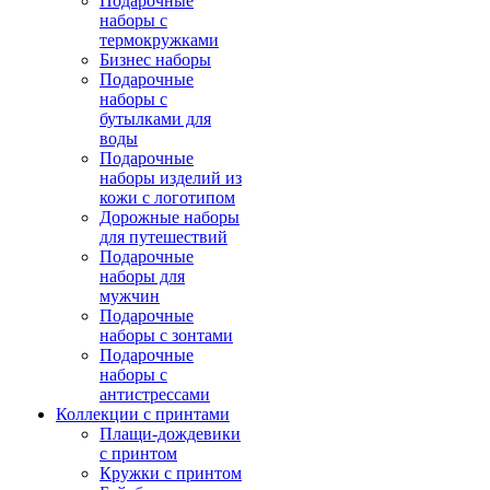
Подарочные
наборы с
термокружками
Бизнес наборы
Подарочные
наборы с
бутылками для
воды
Подарочные
наборы изделий из
кожи с логотипом
Дорожные наборы
для путешествий
Подарочные
наборы для
мужчин
Подарочные
наборы с зонтами
Подарочные
наборы с
антистрессами
Коллекции с принтами
Плащи-дождевики
с принтом
Кружки с принтом