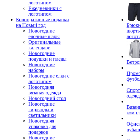
логотипом
Ежедневники с
логотипом
Корпоративные подарки
на Новый год
Брюки
Новогодние
шорты
елочные шары
логот
Оригинальные
календари
Новогодние
подушки и пледы
Ветро
Новогодние
наборы
Пром
Новогодние елки с
футбо
логотипом
Новогодняя
Спорт
вязаная одежда
одежд
Новогодний стол
Новогодние
Вязан
гирлянды и
компл
светильники
Новогодняя
Офис
упаковка для
рубаш
подарков
Новогодние