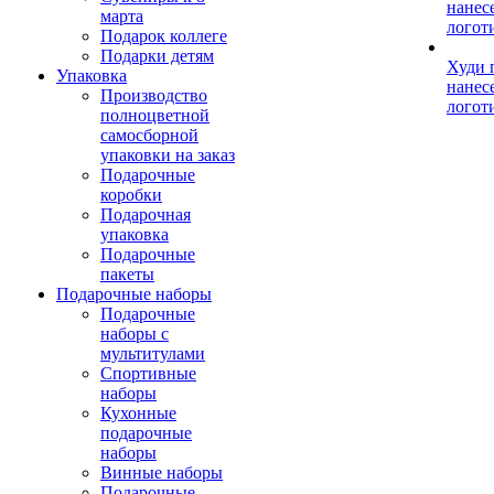
нанес
марта
логот
Подарок коллеге
Подарки детям
Худи 
Упаковка
нанес
Производство
логот
полноцветной
самосборной
упаковки на заказ
Подарочные
коробки
Подарочная
упаковка
Подарочные
пакеты
Подарочные наборы
Подарочные
наборы с
мультитулами
Спортивные
наборы
Кухонные
подарочные
наборы
Винные наборы
Подарочные