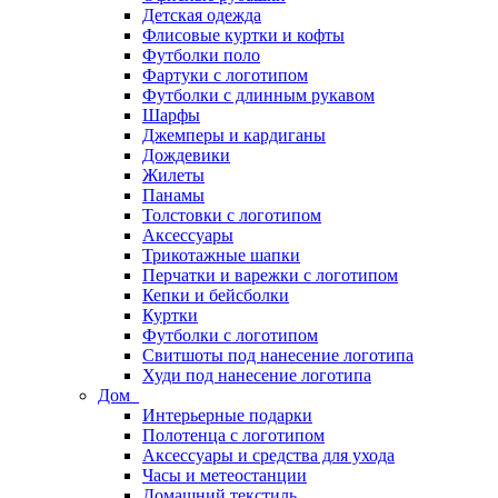
Детская одежда
Флисовые куртки и кофты
Футболки поло
Фартуки с логотипом
Футболки с длинным рукавом
Шарфы
Джемперы и кардиганы
Дождевики
Жилеты
Панамы
Толстовки с логотипом
Аксессуары
Трикотажные шапки
Перчатки и варежки с логотипом
Кепки и бейсболки
Куртки
Футболки с логотипом
Свитшоты под нанесение логотипа
Худи под нанесение логотипа
Дом
Интерьерные подарки
Полотенца с логотипом
Аксессуары и средства для ухода
Часы и метеостанции
Домашний текстиль