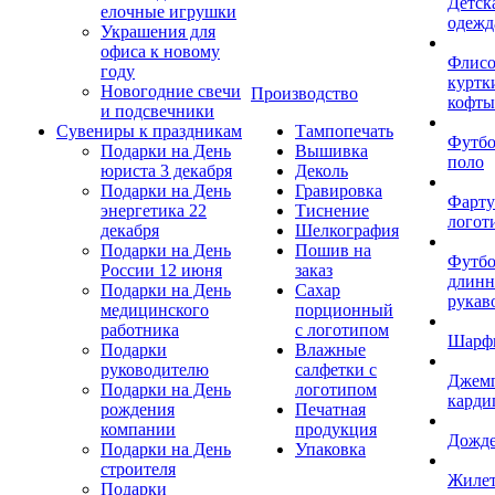
Детск
елочные игрушки
одежд
Украшения для
офиса к новому
Флис
году
куртк
Новогодние свечи
Производство
кофты
и подсвечники
Сувениры к праздникам
Тампопечать
Футб
Подарки на День
Вышивка
поло
юриста 3 декабря
Деколь
Подарки на День
Гравировка
Фарту
энергетика 22
Тиснение
логот
декабря
Шелкография
Подарки на День
Пошив на
Футбо
России 12 июня
заказ
длин
Подарки на День
Сахар
рукав
медицинского
порционный
работника
с логотипом
Шарф
Подарки
Влажные
руководителю
салфетки с
Джем
Подарки на День
логотипом
карди
рождения
Печатная
компании
продукция
Дожд
Подарки на День
Упаковка
строителя
Жиле
Подарки