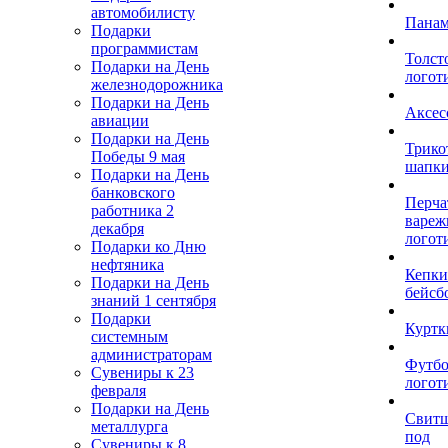
автомобилисту
Пана
Подарки
программистам
Толст
Подарки на День
логот
железнодорожника
Подарки на День
Аксес
авиации
Подарки на День
Трико
Победы 9 мая
шапк
Подарки на День
банковского
Перча
работника 2
вареж
декабря
логот
Подарки ко Дню
нефтяника
Кепки
Подарки на День
бейсб
знаний 1 сентября
Подарки
Куртк
системным
администраторам
Футбо
Сувениры к 23
логот
февраля
Подарки на День
Свит
металлурга
под
Сувениры к 8