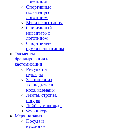
логотипом
Спортивные
полотенца с
логотипом
Мячи с логотипом
Спортивный
инвентарь с
логотипом
Спортивные
сумки с логотипом
Элементы
брендирования и
кастомизации
Ремувки и
пуллеры
Заготовки из
ткани, детали
кроя, карманы
Ленты, стропы,
шнуры
Лейблы и шильды
Фурнитура
Мерч на заказ
Посуда и
кухонные