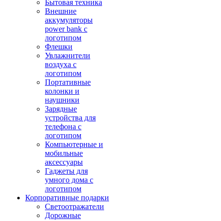
Бытовая техника
Внешние
аккумуляторы
power bank с
логотипом
Флешки
Увлажнители
воздуха с
логотипом
Портативные
колонки и
наушники
Зарядные
устройства для
телефона с
логотипом
Компьютерные и
мобильные
аксессуары
Гаджеты для
умного дома с
логотипом
Корпоративные подарки
Светоотражатели
Дорожные