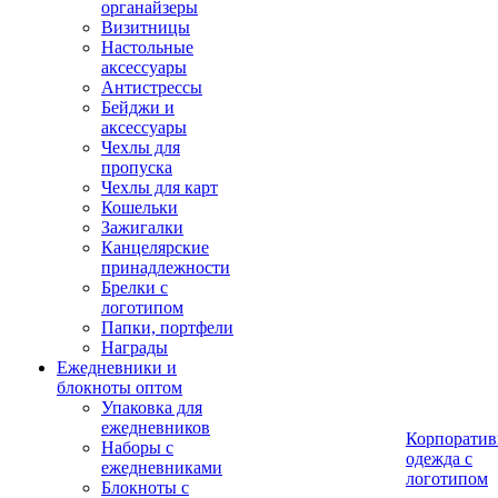
органайзеры
Визитницы
Настольные
аксессуары
Антистрессы
Бейджи и
аксессуары
Чехлы для
пропуска
Чехлы для карт
Кошельки
Зажигалки
Канцелярские
принадлежности
Брелки с
логотипом
Папки, портфели
Награды
Ежедневники и
блокноты оптом
Упаковка для
ежедневников
Корпоратив
Наборы с
одежда с
ежедневниками
логотипом
Блокноты с