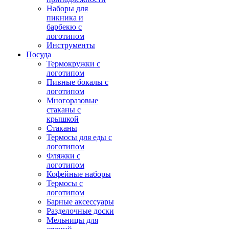
Наборы для
пикника и
барбекю с
логотипом
Инструменты
Посуда
Термокружки с
логотипом
Пивные бокалы с
логотипом
Многоразовые
стаканы с
крышкой
Стаканы
Термосы для еды с
логотипом
Фляжки с
логотипом
Кофейные наборы
Термосы с
логотипом
Барные аксессуары
Разделочные доски
Мельницы для