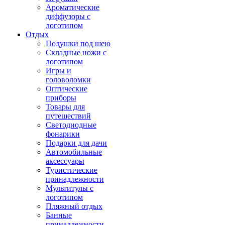
Ароматические
диффузоры с
логотипом
Отдых
Подушки под шею
Складные ножи с
логотипом
Игры и
головоломки
Оптические
приборы
Товары для
путешествий
Светодиодные
фонарики
Подарки для дачи
Автомобильные
аксессуары
Туристические
принадлежности
Мультитулы с
логотипом
Пляжный отдых
Банные
принадлежности