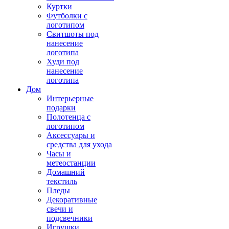
Куртки
Футболки с
логотипом
Свитшоты под
нанесение
логотипа
Худи под
нанесение
логотипа
Дом
Интерьерные
подарки
Полотенца с
логотипом
Аксессуары и
средства для ухода
Часы и
метеостанции
Домашний
текстиль
Пледы
Декоративные
свечи и
подсвечники
Игрушки