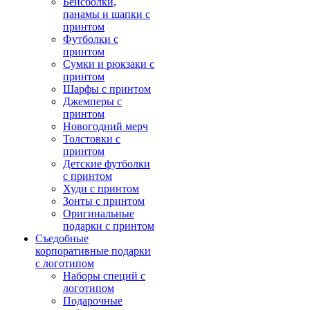
Бейсболки,
панамы и шапки с
принтом
Футболки с
принтом
Сумки и рюкзаки с
принтом
Шарфы с принтом
Джемперы с
принтом
Новогодний мерч
Толстовки с
принтом
Детские футболки
с принтом
Худи с принтом
Зонты с принтом
Оригинальные
подарки с принтом
Съедобные
корпоративные подарки
с логотипом
Наборы специй с
логотипом
Подарочные