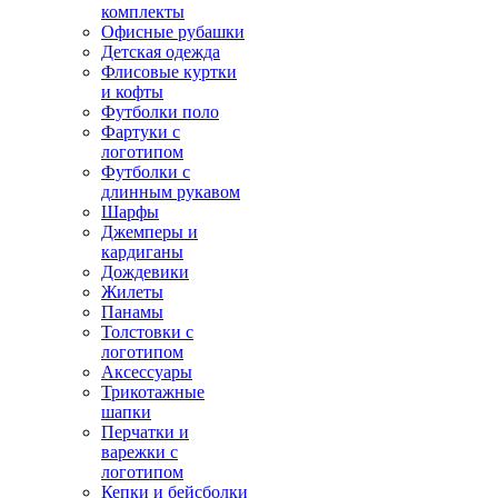
комплекты
Офисные рубашки
Детская одежда
Флисовые куртки
и кофты
Футболки поло
Фартуки с
логотипом
Футболки с
длинным рукавом
Шарфы
Джемперы и
кардиганы
Дождевики
Жилеты
Панамы
Толстовки с
логотипом
Аксессуары
Трикотажные
шапки
Перчатки и
варежки с
логотипом
Кепки и бейсболки