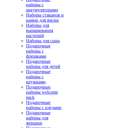
наборы с
аккумуляторами
Наборы стаканов и
камни для виски
Наборы для
выращивания
растений
Наборы для сыра
Подарочные
наборы с
флешками
Подарочные
наборы для детей
Подарочные
наборы с
кружками
Подарочные
наборы welcome
pack
Подарочные
наборы с пледами
Подарочные
наборы для
женщин