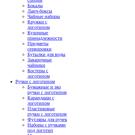
специй
Бокалы
Ланч-боксы
Чайные наборы
Кружки с
логотипом
Кухонные
принадлежности
Предметы
сервировки
Бутылки для воды
Заварочные
чайники
Костеры с
логотипом
Ручки с логотипом
Бумажные и эко
ручки с логотипом
Карандаши с
логотипом
Пластиковые
ручки с логотипом
Футляры для ручек
Наборы с ручками
под логотип