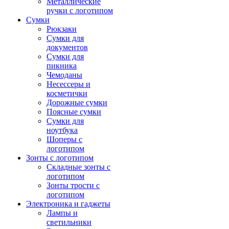
Металлические
ручки с логотипом
Сумки
Рюкзаки
Сумки для
документов
Сумки для
пикника
Чемоданы
Несессеры и
косметички
Дорожные сумки
Поясные сумки
Сумки для
ноутбука
Шоперы с
логотипом
Зонты с логотипом
Складные зонты с
логотипом
Зонты трости с
логотипом
Электроника и гаджеты
Лампы и
светильники