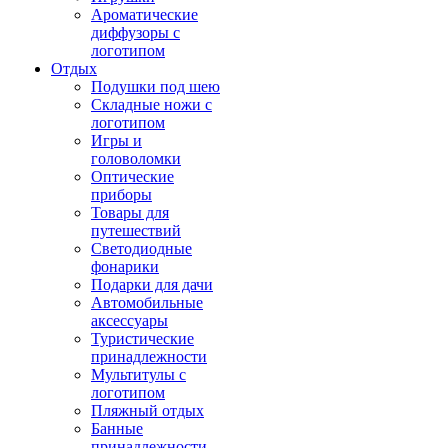
Ароматические
диффузоры с
логотипом
Отдых
Подушки под шею
Складные ножи с
логотипом
Игры и
головоломки
Оптические
приборы
Товары для
путешествий
Светодиодные
фонарики
Подарки для дачи
Автомобильные
аксессуары
Туристические
принадлежности
Мультитулы с
логотипом
Пляжный отдых
Банные
принадлежности