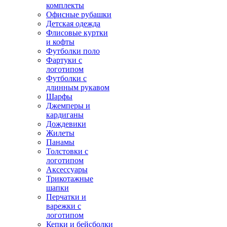
комплекты
Офисные рубашки
Детская одежда
Флисовые куртки
и кофты
Футболки поло
Фартуки с
логотипом
Футболки с
длинным рукавом
Шарфы
Джемперы и
кардиганы
Дождевики
Жилеты
Панамы
Толстовки с
логотипом
Аксессуары
Трикотажные
шапки
Перчатки и
варежки с
логотипом
Кепки и бейсболки