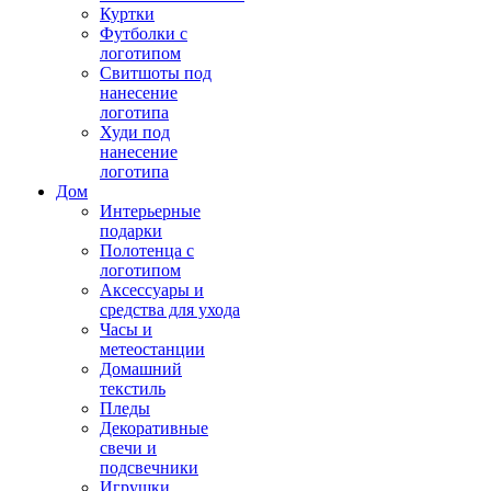
Куртки
Футболки с
логотипом
Свитшоты под
нанесение
логотипа
Худи под
нанесение
логотипа
Дом
Интерьерные
подарки
Полотенца с
логотипом
Аксессуары и
средства для ухода
Часы и
метеостанции
Домашний
текстиль
Пледы
Декоративные
свечи и
подсвечники
Игрушки