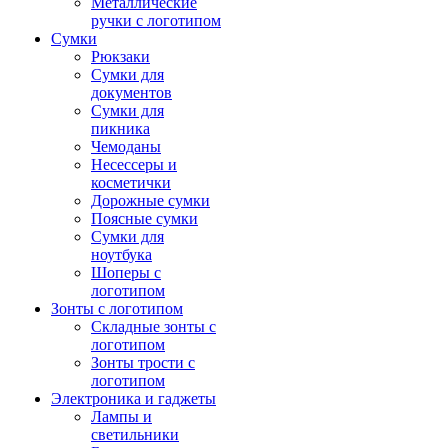
Металлические
ручки с логотипом
Сумки
Рюкзаки
Сумки для
документов
Сумки для
пикника
Чемоданы
Несессеры и
косметички
Дорожные сумки
Поясные сумки
Сумки для
ноутбука
Шоперы с
логотипом
Зонты с логотипом
Складные зонты с
логотипом
Зонты трости с
логотипом
Электроника и гаджеты
Лампы и
светильники