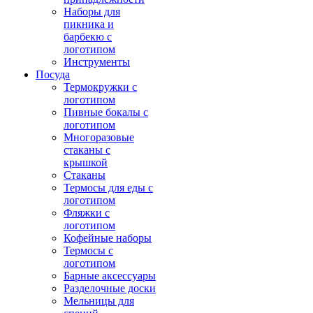
Наборы для
пикника и
барбекю с
логотипом
Инструменты
Посуда
Термокружки с
логотипом
Пивные бокалы с
логотипом
Многоразовые
стаканы с
крышкой
Стаканы
Термосы для еды с
логотипом
Фляжки с
логотипом
Кофейные наборы
Термосы с
логотипом
Барные аксессуары
Разделочные доски
Мельницы для