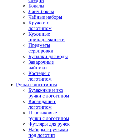
специй
Бокалы
Ланч-боксы
Чайные наборы
Кружки с
логотипом
Кухонные
принадлежности
Предметы
сервировки
Бутылки для воды
Заварочные
чайники
Костеры с
логотипом
Ручки с логотипом
Бумажные и эко
ручки с логотипом
Карандаши с
логотипом
Пластиковые
ручки с логотипом
Футляры для ручек
Наборы с ручками
под логотип