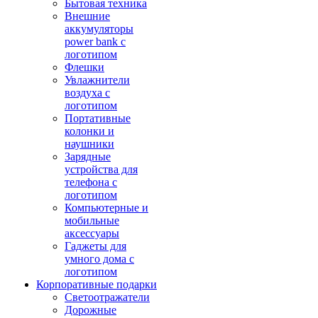
Бытовая техника
Внешние
аккумуляторы
power bank с
логотипом
Флешки
Увлажнители
воздуха с
логотипом
Портативные
колонки и
наушники
Зарядные
устройства для
телефона с
логотипом
Компьютерные и
мобильные
аксессуары
Гаджеты для
умного дома с
логотипом
Корпоративные подарки
Светоотражатели
Дорожные