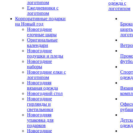
логотипом
одежда с
Ежедневники с
логотипом
логотипом
Корпоративные подарки
на Новый год
Брюки
Новогодние
шорты
елочные шары
логот
Оригинальные
календари
Ветро
Новогодние
подушки и пледы
Пром
Новогодние
футбо
наборы
Новогодние елки с
Спорт
логотипом
одежд
Новогодняя
вязаная одежда
Вязан
Новогодний стол
компл
Новогодние
гирлянды и
Офис
светильники
рубаш
Новогодняя
упаковка для
Детск
подарков
одежд
Новогодние