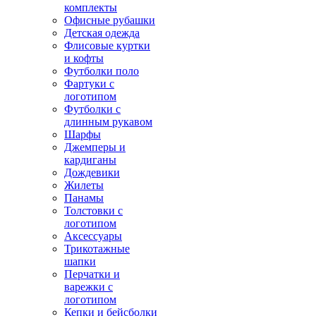
комплекты
Офисные рубашки
Детская одежда
Флисовые куртки
и кофты
Футболки поло
Фартуки с
логотипом
Футболки с
длинным рукавом
Шарфы
Джемперы и
кардиганы
Дождевики
Жилеты
Панамы
Толстовки с
логотипом
Аксессуары
Трикотажные
шапки
Перчатки и
варежки с
логотипом
Кепки и бейсболки