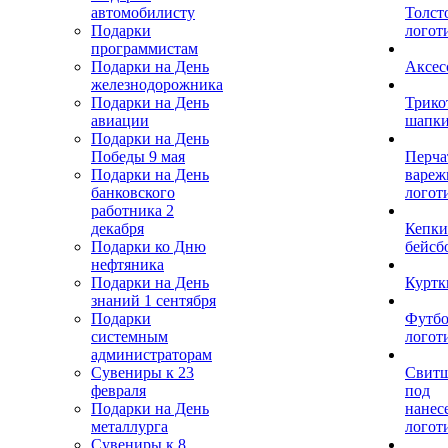
автомобилисту
Толст
Подарки
логот
программистам
Подарки на День
Аксес
железнодорожника
Подарки на День
Трико
авиации
шапк
Подарки на День
Победы 9 мая
Перча
Подарки на День
вареж
банковского
логот
работника 2
декабря
Кепки
Подарки ко Дню
бейсб
нефтяника
Подарки на День
Куртк
знаний 1 сентября
Подарки
Футбо
системным
логот
администраторам
Сувениры к 23
Свит
февраля
под
Подарки на День
нанес
металлурга
логот
Сувениры к 8