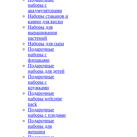
наборы с
аккумуляторами
Наборы стаканов и
камни для виски
Наборы для
выращивания
растений
Наборы для сыра
Подарочные
наборы с
флешками
Подарочные
наборы для детей
Подарочные
наборы с
кружками
Подарочные
наборы welcome
pack
Подарочные
наборы с пледами
Подарочные
наборы для
женщин