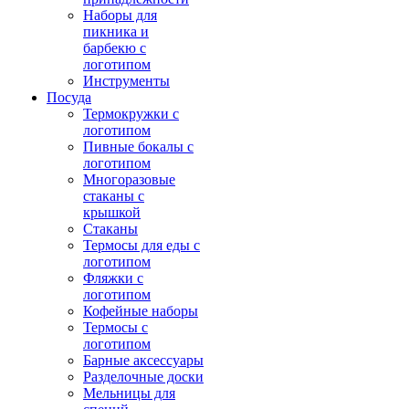
Наборы для
пикника и
барбекю с
логотипом
Инструменты
Посуда
Термокружки с
логотипом
Пивные бокалы с
логотипом
Многоразовые
стаканы с
крышкой
Стаканы
Термосы для еды с
логотипом
Фляжки с
логотипом
Кофейные наборы
Термосы с
логотипом
Барные аксессуары
Разделочные доски
Мельницы для