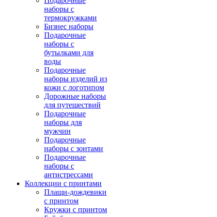
Подарочные
наборы с
термокружками
Бизнес наборы
Подарочные
наборы с
бутылками для
воды
Подарочные
наборы изделий из
кожи с логотипом
Дорожные наборы
для путешествий
Подарочные
наборы для
мужчин
Подарочные
наборы с зонтами
Подарочные
наборы с
антистрессами
Коллекции с принтами
Плащи-дождевики
с принтом
Кружки с принтом