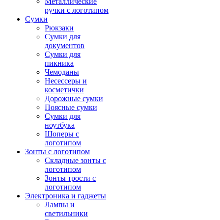
Металлические
ручки с логотипом
Сумки
Рюкзаки
Сумки для
документов
Сумки для
пикника
Чемоданы
Несессеры и
косметички
Дорожные сумки
Поясные сумки
Сумки для
ноутбука
Шоперы с
логотипом
Зонты с логотипом
Складные зонты с
логотипом
Зонты трости с
логотипом
Электроника и гаджеты
Лампы и
светильники