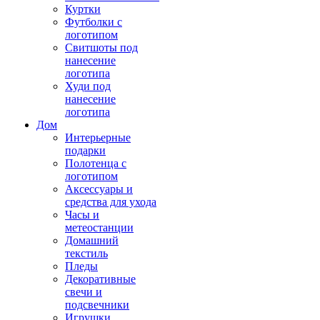
Куртки
Футболки с
логотипом
Свитшоты под
нанесение
логотипа
Худи под
нанесение
логотипа
Дом
Интерьерные
подарки
Полотенца с
логотипом
Аксессуары и
средства для ухода
Часы и
метеостанции
Домашний
текстиль
Пледы
Декоративные
свечи и
подсвечники
Игрушки