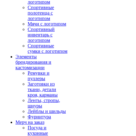
логотипом
Спортивные
полотенца с
логотипом
Мячи с логотипом
Спортивный
инвентарь с
логотипом
Спортивные
сумки с логотипом
Элементы
брендирования и
кастомизации
Ремувки и
пуллеры
Заготовки из
ткани, детали
кроя, карманы
Ленты, стропы,
шнуры
Лейблы и шильды
Фурнитура
Мерч на заказ
Посуда и
кухонные