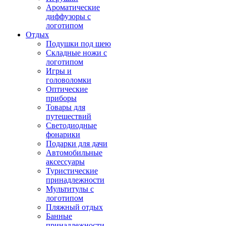
Ароматические
диффузоры с
логотипом
Отдых
Подушки под шею
Складные ножи с
логотипом
Игры и
головоломки
Оптические
приборы
Товары для
путешествий
Светодиодные
фонарики
Подарки для дачи
Автомобильные
аксессуары
Туристические
принадлежности
Мультитулы с
логотипом
Пляжный отдых
Банные
принадлежности