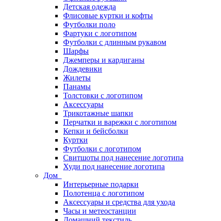
Детская одежда
Флисовые куртки и кофты
Футболки поло
Фартуки с логотипом
Футболки с длинным рукавом
Шарфы
Джемперы и кардиганы
Дождевики
Жилеты
Панамы
Толстовки с логотипом
Аксессуары
Трикотажные шапки
Перчатки и варежки с логотипом
Кепки и бейсболки
Куртки
Футболки с логотипом
Свитшоты под нанесение логотипа
Худи под нанесение логотипа
Дом
Интерьерные подарки
Полотенца с логотипом
Аксессуары и средства для ухода
Часы и метеостанции
Домашний текстиль