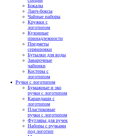
специй
Бокалы
Ланч-боксы
Чайные наборы
Кружки с
логотипом
Кухонные
принадлежности
Предметы
сервировки
Бутылки для воды
Заварочные
чайники
Костеры с
логотипом
Ручки с логотипом
Бумажные и эко
ручки с логотипом
Карандаши с
логотипом
Пластиковые
ручки с логотипом
Футляры для ручек
Наборы с ручками
под логотип