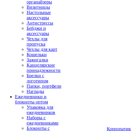
органайзеры
Визитницы
Настольные
аксессуары
Антистрессы
Бейджи и
аксессуары
Чехлы для
пропуска
Чехлы для карт
Кошельки
Зажигалки
Канцелярские
принадлежности
Брелки с
логотипом
Папки, портфели
Награды
Ежедневники и
блокноты оптом
Упаковка для
ежедневников
Наборы с
ежедневниками
Блокноты с
Корпоратив