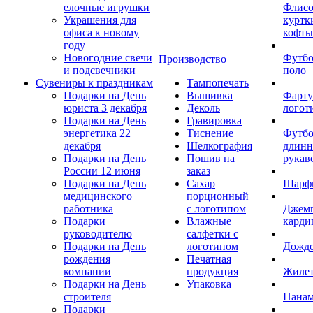
елочные игрушки
Флис
Украшения для
куртк
офиса к новому
кофты
году
Новогодние свечи
Футб
Производство
и подсвечники
поло
Сувениры к праздникам
Тампопечать
Подарки на День
Вышивка
Фарту
юриста 3 декабря
Деколь
логот
Подарки на День
Гравировка
энергетика 22
Тиснение
Футбо
декабря
Шелкография
длин
Подарки на День
Пошив на
рукав
России 12 июня
заказ
Подарки на День
Сахар
Шарф
медицинского
порционный
работника
с логотипом
Джем
Подарки
Влажные
карди
руководителю
салфетки с
Подарки на День
логотипом
Дожд
рождения
Печатная
компании
продукция
Жиле
Подарки на День
Упаковка
строителя
Пана
Подарки