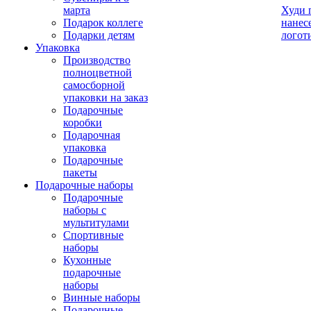
марта
Худи 
Подарок коллеге
нанес
Подарки детям
логот
Упаковка
Производство
полноцветной
самосборной
упаковки на заказ
Подарочные
коробки
Подарочная
упаковка
Подарочные
пакеты
Подарочные наборы
Подарочные
наборы с
мультитулами
Спортивные
наборы
Кухонные
подарочные
наборы
Винные наборы
Подарочные