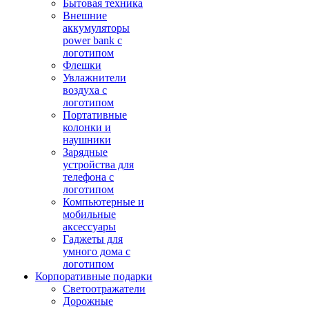
Бытовая техника
Внешние
аккумуляторы
power bank с
логотипом
Флешки
Увлажнители
воздуха с
логотипом
Портативные
колонки и
наушники
Зарядные
устройства для
телефона с
логотипом
Компьютерные и
мобильные
аксессуары
Гаджеты для
умного дома с
логотипом
Корпоративные подарки
Светоотражатели
Дорожные