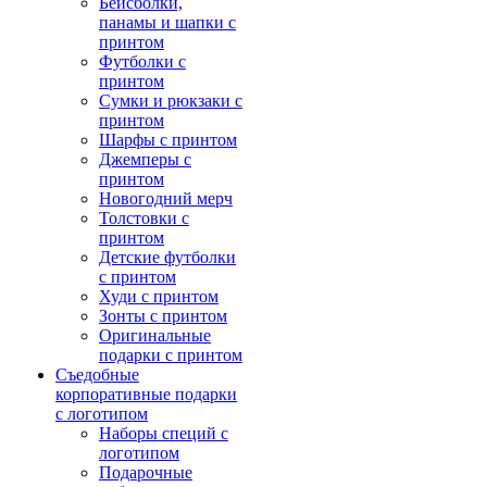
Бейсболки,
панамы и шапки с
принтом
Футболки с
принтом
Сумки и рюкзаки с
принтом
Шарфы с принтом
Джемперы с
принтом
Новогодний мерч
Толстовки с
принтом
Детские футболки
с принтом
Худи с принтом
Зонты с принтом
Оригинальные
подарки с принтом
Съедобные
корпоративные подарки
с логотипом
Наборы специй с
логотипом
Подарочные