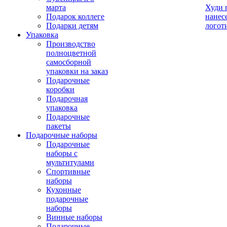
марта
Худи 
Подарок коллеге
нанес
Подарки детям
логот
Упаковка
Производство
полноцветной
самосборной
упаковки на заказ
Подарочные
коробки
Подарочная
упаковка
Подарочные
пакеты
Подарочные наборы
Подарочные
наборы с
мультитулами
Спортивные
наборы
Кухонные
подарочные
наборы
Винные наборы
Подарочные