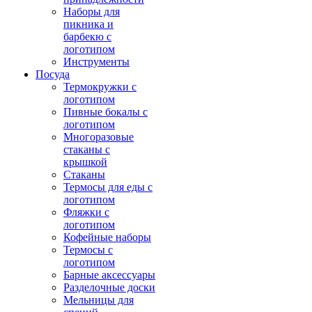
Наборы для
пикника и
барбекю с
логотипом
Инструменты
Посуда
Термокружки с
логотипом
Пивные бокалы с
логотипом
Многоразовые
стаканы с
крышкой
Стаканы
Термосы для еды с
логотипом
Фляжки с
логотипом
Кофейные наборы
Термосы с
логотипом
Барные аксессуары
Разделочные доски
Мельницы для