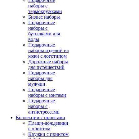
Подарочные
наборы с
термокружками
Бизнес наборы
Подарочные
наборы с
бутылками для
воды
Подарочные
наборы изделий из
кожи с логотипом
Дорожные наборы
для путешествий
Подарочные
наборы для
мужчин
Подарочные
наборы с зонтами
Подарочные
наборы с
антистрессами
Коллекции с принтами
Плащи-дождевики
с принтом
Кружки с принтом