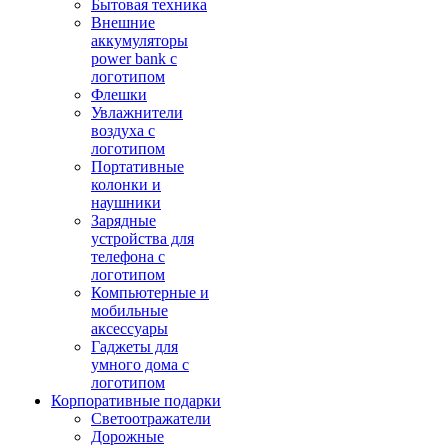
Бытовая техника
Внешние
аккумуляторы
power bank с
логотипом
Флешки
Увлажнители
воздуха с
логотипом
Портативные
колонки и
наушники
Зарядные
устройства для
телефона с
логотипом
Компьютерные и
мобильные
аксессуары
Гаджеты для
умного дома с
логотипом
Корпоративные подарки
Светоотражатели
Дорожные