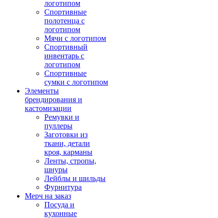
логотипом
Спортивные
полотенца с
логотипом
Мячи с логотипом
Спортивный
инвентарь с
логотипом
Спортивные
сумки с логотипом
Элементы
брендирования и
кастомизации
Ремувки и
пуллеры
Заготовки из
ткани, детали
кроя, карманы
Ленты, стропы,
шнуры
Лейблы и шильды
Фурнитура
Мерч на заказ
Посуда и
кухонные