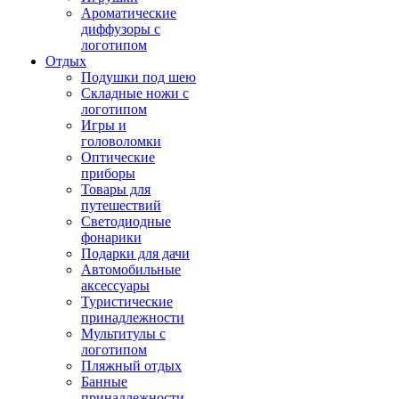
Ароматические
диффузоры с
логотипом
Отдых
Подушки под шею
Складные ножи с
логотипом
Игры и
головоломки
Оптические
приборы
Товары для
путешествий
Светодиодные
фонарики
Подарки для дачи
Автомобильные
аксессуары
Туристические
принадлежности
Мультитулы с
логотипом
Пляжный отдых
Банные
принадлежности