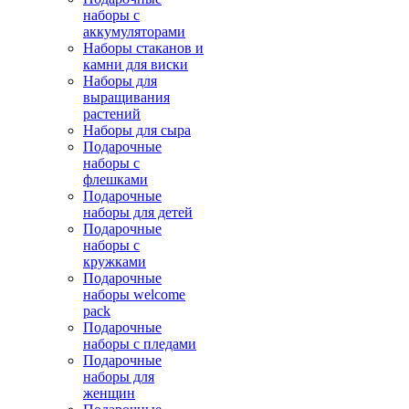
наборы с
аккумуляторами
Наборы стаканов и
камни для виски
Наборы для
выращивания
растений
Наборы для сыра
Подарочные
наборы с
флешками
Подарочные
наборы для детей
Подарочные
наборы с
кружками
Подарочные
наборы welcome
pack
Подарочные
наборы с пледами
Подарочные
наборы для
женщин