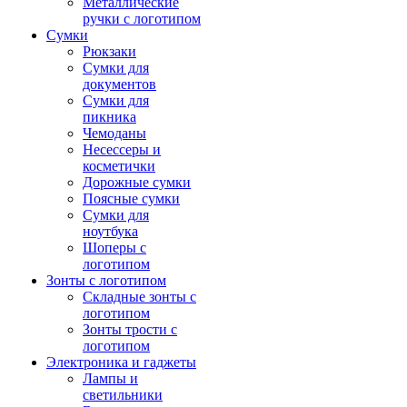
Металлические
ручки с логотипом
Сумки
Рюкзаки
Сумки для
документов
Сумки для
пикника
Чемоданы
Несессеры и
косметички
Дорожные сумки
Поясные сумки
Сумки для
ноутбука
Шоперы с
логотипом
Зонты с логотипом
Складные зонты с
логотипом
Зонты трости с
логотипом
Электроника и гаджеты
Лампы и
светильники