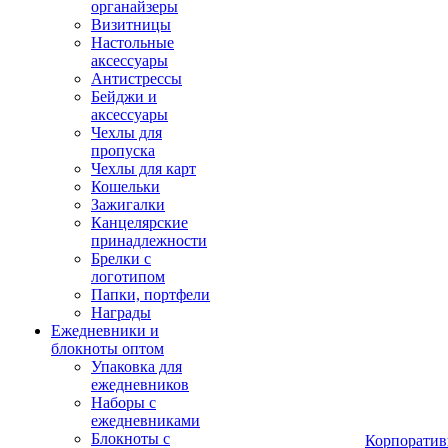
органайзеры
Визитницы
Настольные
аксессуары
Антистрессы
Бейджи и
аксессуары
Чехлы для
пропуска
Чехлы для карт
Кошельки
Зажигалки
Канцелярские
принадлежности
Брелки с
логотипом
Папки, портфели
Награды
Ежедневники и
блокноты оптом
Упаковка для
ежедневников
Наборы с
ежедневниками
Блокноты с
Корпоратив