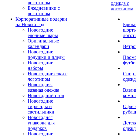
логотипом
одежда с
Ежедневники с
логотипом
логотипом
Корпоративные подарки
на Новый год
Брюки
Новогодние
шорты
елочные шары
логот
Оригинальные
календари
Ветро
Новогодние
подушки и пледы
Пром
Новогодние
футбо
наборы
Новогодние елки с
Спорт
логотипом
одежд
Новогодняя
вязаная одежда
Вязан
Новогодний стол
компл
Новогодние
гирлянды и
Офис
светильники
рубаш
Новогодняя
упаковка для
Детск
подарков
одежд
Новогодние