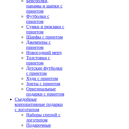
Бейсболки,
панамы и шапки с
принтом
Футболки с
принтом
Сумки и рюкзаки с
принтом
Шарфы с принтом
Джемперы с
принтом
Новогодний мерч
Толстовки с
принтом
Детские футболки
с принтом
Худи с принтом
Зонты с принтом
Оригинальные
подарки с принтом
Съедобные
корпоративные подарки
с логотипом
Наборы специй с
логотипом
Подарочные