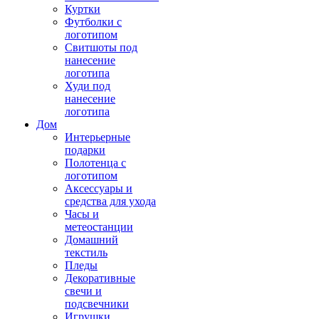
Куртки
Футболки с
логотипом
Свитшоты под
нанесение
логотипа
Худи под
нанесение
логотипа
Дом
Интерьерные
подарки
Полотенца с
логотипом
Аксессуары и
средства для ухода
Часы и
метеостанции
Домашний
текстиль
Пледы
Декоративные
свечи и
подсвечники
Игрушки