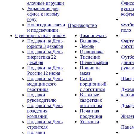
елочные игрушки
Флис
Украшения для
куртк
офиса к новому
кофты
году
Новогодние свечи
Футб
Производство
и подсвечники
поло
Сувениры к праздникам
Тампопечать
Подарки на День
Вышивка
Фарту
юриста 3 декабря
Деколь
логот
Подарки на День
Гравировка
энергетика 22
Тиснение
Футбо
декабря
Шелкография
длин
Подарки на День
Пошив на
рукав
России 12 июня
заказ
Подарки на День
Сахар
Шарф
медицинского
порционный
работника
с логотипом
Джем
Подарки
Влажные
карди
руководителю
салфетки с
Подарки на День
логотипом
Дожд
рождения
Печатная
компании
продукция
Жиле
Подарки на День
Упаковка
строителя
Пана
Подарки