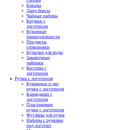
специй
Бокалы
Ланч-боксы
Чайные наборы
Кружки с
логотипом
Кухонные
принадлежности
Предметы
сервировки
Бутылки для воды
Заварочные
чайники
Костеры с
логотипом
Ручки с логотипом
Бумажные и эко
ручки с логотипом
Карандаши с
логотипом
Пластиковые
ручки с логотипом
Футляры для ручек
Наборы с ручками
под логотип