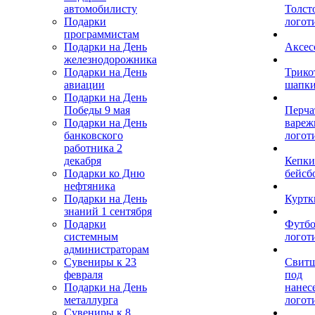
автомобилисту
Толст
Подарки
логот
программистам
Подарки на День
Аксес
железнодорожника
Подарки на День
Трико
авиации
шапк
Подарки на День
Победы 9 мая
Перча
Подарки на День
вареж
банковского
логот
работника 2
декабря
Кепки
Подарки ко Дню
бейсб
нефтяника
Подарки на День
Куртк
знаний 1 сентября
Подарки
Футбо
системным
логот
администраторам
Сувениры к 23
Свит
февраля
под
Подарки на День
нанес
металлурга
логот
Сувениры к 8