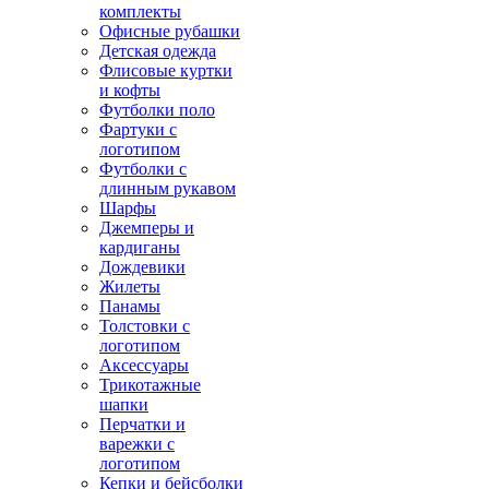
комплекты
Офисные рубашки
Детская одежда
Флисовые куртки
и кофты
Футболки поло
Фартуки с
логотипом
Футболки с
длинным рукавом
Шарфы
Джемперы и
кардиганы
Дождевики
Жилеты
Панамы
Толстовки с
логотипом
Аксессуары
Трикотажные
шапки
Перчатки и
варежки с
логотипом
Кепки и бейсболки