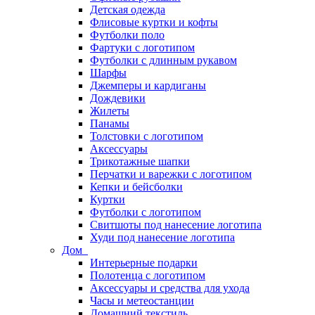
Детская одежда
Флисовые куртки и кофты
Футболки поло
Фартуки с логотипом
Футболки с длинным рукавом
Шарфы
Джемперы и кардиганы
Дождевики
Жилеты
Панамы
Толстовки с логотипом
Аксессуары
Трикотажные шапки
Перчатки и варежки с логотипом
Кепки и бейсболки
Куртки
Футболки с логотипом
Свитшоты под нанесение логотипа
Худи под нанесение логотипа
Дом
Интерьерные подарки
Полотенца с логотипом
Аксессуары и средства для ухода
Часы и метеостанции
Домашний текстиль