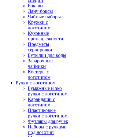
специй
Бокалы
Ланч-боксы
Чайные наборы
Кружки с
логотипом
Кухонные
принадлежности
Предметы
сервировки
Бутылки для воды
Заварочные
чайники
Костеры с
логотипом
Ручки с логотипом
Бумажные и эко
ручки с логотипом
Карандаши с
логотипом
Пластиковые
ручки с логотипом
Футляры для ручек
Наборы с ручками
под логотип