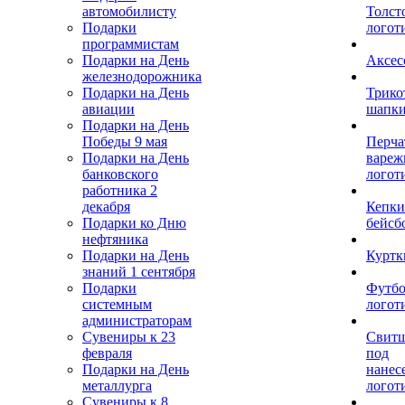
автомобилисту
Толст
Подарки
логот
программистам
Подарки на День
Аксес
железнодорожника
Подарки на День
Трико
авиации
шапк
Подарки на День
Победы 9 мая
Перча
Подарки на День
вареж
банковского
логот
работника 2
декабря
Кепки
Подарки ко Дню
бейсб
нефтяника
Подарки на День
Куртк
знаний 1 сентября
Подарки
Футбо
системным
логот
администраторам
Сувениры к 23
Свит
февраля
под
Подарки на День
нанес
металлурга
логот
Сувениры к 8