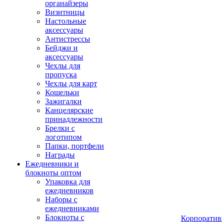
органайзеры
Визитницы
Настольные
аксессуары
Антистрессы
Бейджи и
аксессуары
Чехлы для
пропуска
Чехлы для карт
Кошельки
Зажигалки
Канцелярские
принадлежности
Брелки с
логотипом
Папки, портфели
Награды
Ежедневники и
блокноты оптом
Упаковка для
ежедневников
Наборы с
ежедневниками
Блокноты с
Корпоратив