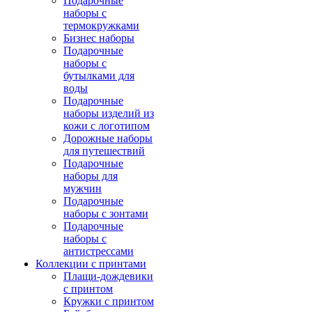
Подарочные
наборы с
термокружками
Бизнес наборы
Подарочные
наборы с
бутылками для
воды
Подарочные
наборы изделий из
кожи с логотипом
Дорожные наборы
для путешествий
Подарочные
наборы для
мужчин
Подарочные
наборы с зонтами
Подарочные
наборы с
антистрессами
Коллекции с принтами
Плащи-дождевики
с принтом
Кружки с принтом