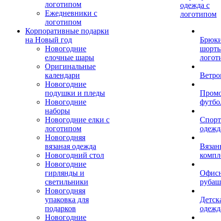
логотипом
одежда с
Ежедневники с
логотипом
логотипом
Корпоративные подарки
на Новый год
Брюки
Новогодние
шорты
елочные шары
логот
Оригинальные
календари
Ветро
Новогодние
подушки и пледы
Пром
Новогодние
футбо
наборы
Новогодние елки с
Спорт
логотипом
одежд
Новогодняя
вязаная одежда
Вязан
Новогодний стол
компл
Новогодние
гирлянды и
Офис
светильники
рубаш
Новогодняя
упаковка для
Детск
подарков
одежд
Новогодние