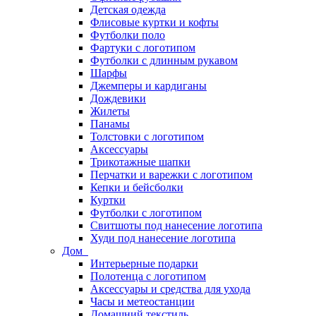
Детская одежда
Флисовые куртки и кофты
Футболки поло
Фартуки с логотипом
Футболки с длинным рукавом
Шарфы
Джемперы и кардиганы
Дождевики
Жилеты
Панамы
Толстовки с логотипом
Аксессуары
Трикотажные шапки
Перчатки и варежки с логотипом
Кепки и бейсболки
Куртки
Футболки с логотипом
Свитшоты под нанесение логотипа
Худи под нанесение логотипа
Дом
Интерьерные подарки
Полотенца с логотипом
Аксессуары и средства для ухода
Часы и метеостанции
Домашний текстиль