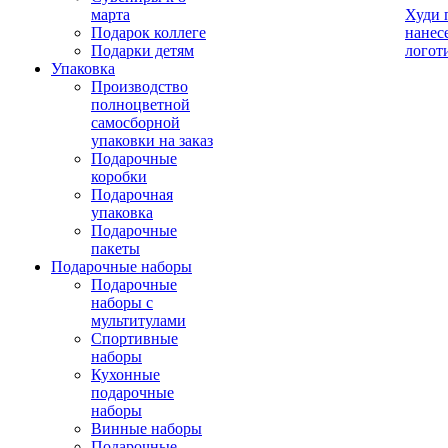
марта
Худи 
Подарок коллеге
нанес
Подарки детям
логот
Упаковка
Производство
полноцветной
самосборной
упаковки на заказ
Подарочные
коробки
Подарочная
упаковка
Подарочные
пакеты
Подарочные наборы
Подарочные
наборы с
мультитулами
Спортивные
наборы
Кухонные
подарочные
наборы
Винные наборы
Подарочные