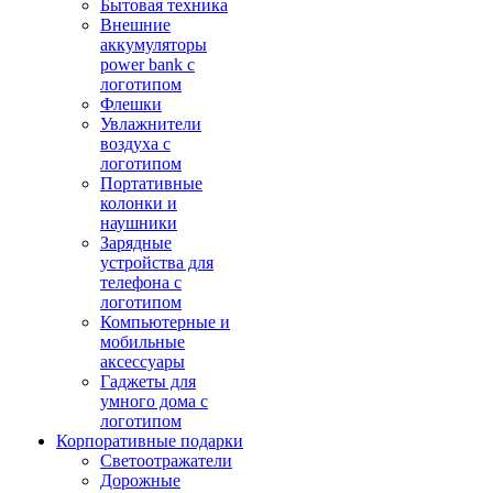
Бытовая техника
Внешние
аккумуляторы
power bank с
логотипом
Флешки
Увлажнители
воздуха с
логотипом
Портативные
колонки и
наушники
Зарядные
устройства для
телефона с
логотипом
Компьютерные и
мобильные
аксессуары
Гаджеты для
умного дома с
логотипом
Корпоративные подарки
Светоотражатели
Дорожные