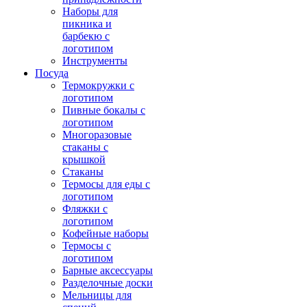
Наборы для
пикника и
барбекю с
логотипом
Инструменты
Посуда
Термокружки с
логотипом
Пивные бокалы с
логотипом
Многоразовые
стаканы с
крышкой
Стаканы
Термосы для еды с
логотипом
Фляжки с
логотипом
Кофейные наборы
Термосы с
логотипом
Барные аксессуары
Разделочные доски
Мельницы для