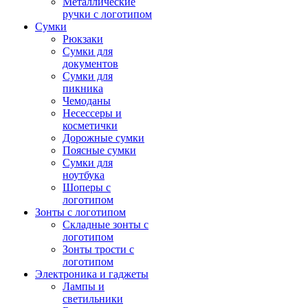
Металлические
ручки с логотипом
Сумки
Рюкзаки
Сумки для
документов
Сумки для
пикника
Чемоданы
Несессеры и
косметички
Дорожные сумки
Поясные сумки
Сумки для
ноутбука
Шоперы с
логотипом
Зонты с логотипом
Складные зонты с
логотипом
Зонты трости с
логотипом
Электроника и гаджеты
Лампы и
светильники