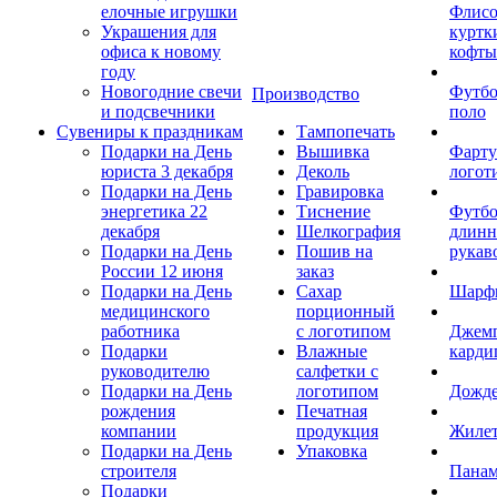
елочные игрушки
Флис
Украшения для
куртк
офиса к новому
кофты
году
Новогодние свечи
Футб
Производство
и подсвечники
поло
Сувениры к праздникам
Тампопечать
Подарки на День
Вышивка
Фарту
юриста 3 декабря
Деколь
логот
Подарки на День
Гравировка
энергетика 22
Тиснение
Футбо
декабря
Шелкография
длин
Подарки на День
Пошив на
рукав
России 12 июня
заказ
Подарки на День
Сахар
Шарф
медицинского
порционный
работника
с логотипом
Джем
Подарки
Влажные
карди
руководителю
салфетки с
Подарки на День
логотипом
Дожд
рождения
Печатная
компании
продукция
Жиле
Подарки на День
Упаковка
строителя
Пана
Подарки