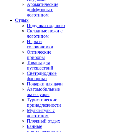
Ароматические
диффузоры с
логотипом
Отдых
Подушки под шею
Складные ножи с
логотипом
Игры и
головоломки
Оптические
приборы
Товары для
путешествий
Светодиодные
фонарики
Подарки для дачи
Автомобильные
аксессуары
Туристические
принадлежности
Мультитулы с
логотипом
Пляжный отдых
Банные
принадлежности