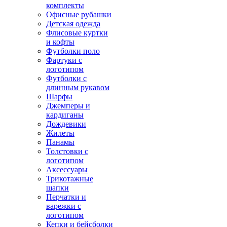
комплекты
Офисные рубашки
Детская одежда
Флисовые куртки
и кофты
Футболки поло
Фартуки с
логотипом
Футболки с
длинным рукавом
Шарфы
Джемперы и
кардиганы
Дождевики
Жилеты
Панамы
Толстовки с
логотипом
Аксессуары
Трикотажные
шапки
Перчатки и
варежки с
логотипом
Кепки и бейсболки