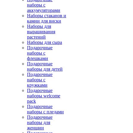
наборы с
аккумуляторами
Наборы стаканов и
камни для виски
Наборы для
выращивания
растений
Наборы для сыра
Подарочные
наборы с
флешками
Подарочные
наборы для детей
Подарочные
наборы с
кружками
Подарочные
наборы welcome
pack
Подарочные
наборы с пледами
Подарочные
наборы для
женщин