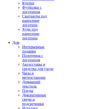
Куртки
Футболки с
логотипом
Свитшоты под
нанесение
логотипа
Худи под
нанесение
логотипа
Дом
Интерьерные
подарки
Полотенца с
логотипом
Аксессуары и
средства для ухода
Часы и
метеостанции
Домашний
текстиль
Пледы
Декоративные
свечи и
подсвечники
Игрушки