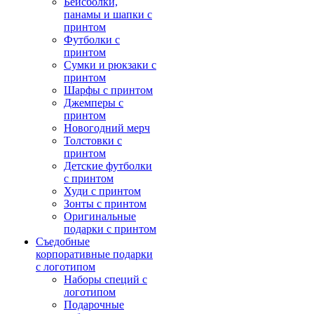
Бейсболки,
панамы и шапки с
принтом
Футболки с
принтом
Сумки и рюкзаки с
принтом
Шарфы с принтом
Джемперы с
принтом
Новогодний мерч
Толстовки с
принтом
Детские футболки
с принтом
Худи с принтом
Зонты с принтом
Оригинальные
подарки с принтом
Съедобные
корпоративные подарки
с логотипом
Наборы специй с
логотипом
Подарочные