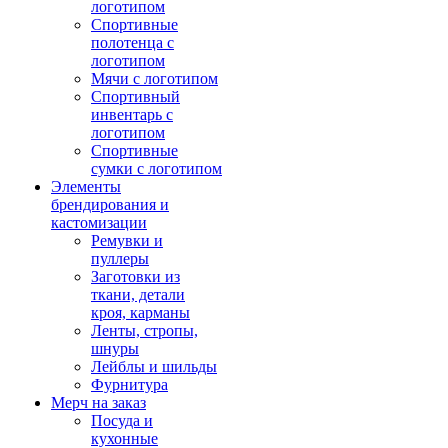
логотипом
Спортивные
полотенца с
логотипом
Мячи с логотипом
Спортивный
инвентарь с
логотипом
Спортивные
сумки с логотипом
Элементы
брендирования и
кастомизации
Ремувки и
пуллеры
Заготовки из
ткани, детали
кроя, карманы
Ленты, стропы,
шнуры
Лейблы и шильды
Фурнитура
Мерч на заказ
Посуда и
кухонные