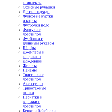
комплекты
Офисные рубашки
Детская одежда
Флисовые куртки
и кофты
Футболки поло
Фартуки с
логотипом
Футболки с
длинным рукавом
Шарфы
Джемперы и
кардиганы
Дождевики
Жилеты
Панамы
Толстовки с
логотипом
Аксессуары
Трикотажные
шапки
Перчатки и
варежки с
логотипом
Кепки и бейсболки