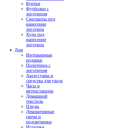
Куртки
Футболки с
логотипом
Свитшоты под
нанесение
логотипа
Худи под
нанесение
логотипа
Дом
Интерьерные
подарки
Полотенца с
логотипом
Аксессуары и
средства для ухода
Часы и
метеостанции
Домашний
текстиль
Пледы
Декоративные
свечи и
подсвечники
Игрушки