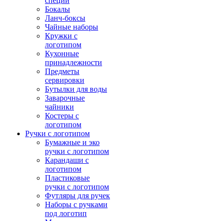
специй
Бокалы
Ланч-боксы
Чайные наборы
Кружки с
логотипом
Кухонные
принадлежности
Предметы
сервировки
Бутылки для воды
Заварочные
чайники
Костеры с
логотипом
Ручки с логотипом
Бумажные и эко
ручки с логотипом
Карандаши с
логотипом
Пластиковые
ручки с логотипом
Футляры для ручек
Наборы с ручками
под логотип