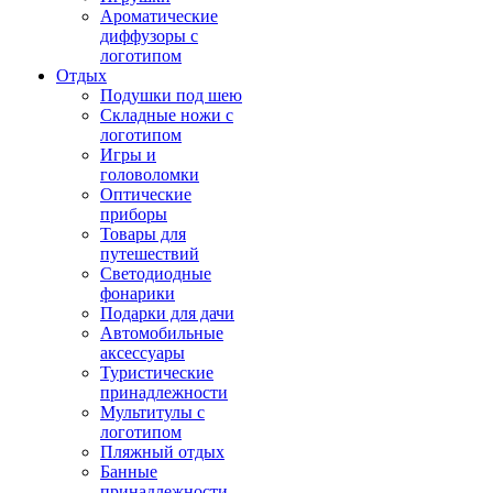
Ароматические
диффузоры с
логотипом
Отдых
Подушки под шею
Складные ножи с
логотипом
Игры и
головоломки
Оптические
приборы
Товары для
путешествий
Светодиодные
фонарики
Подарки для дачи
Автомобильные
аксессуары
Туристические
принадлежности
Мультитулы с
логотипом
Пляжный отдых
Банные
принадлежности