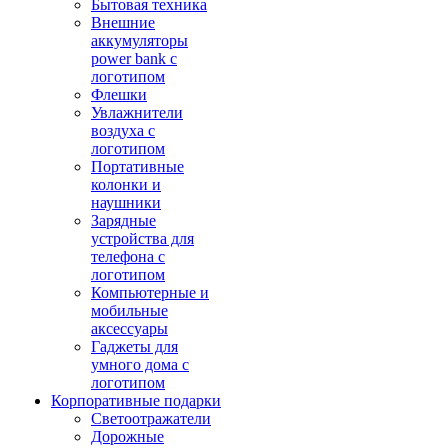
Бытовая техника
Внешние
аккумуляторы
power bank с
логотипом
Флешки
Увлажнители
воздуха с
логотипом
Портативные
колонки и
наушники
Зарядные
устройства для
телефона с
логотипом
Компьютерные и
мобильные
аксессуары
Гаджеты для
умного дома с
логотипом
Корпоративные подарки
Светоотражатели
Дорожные