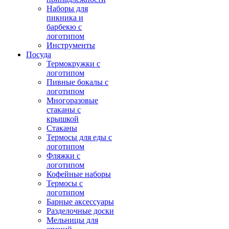
Наборы для
пикника и
барбекю с
логотипом
Инструменты
Посуда
Термокружки с
логотипом
Пивные бокалы с
логотипом
Многоразовые
стаканы с
крышкой
Стаканы
Термосы для еды с
логотипом
Фляжки с
логотипом
Кофейные наборы
Термосы с
логотипом
Барные аксессуары
Разделочные доски
Мельницы для