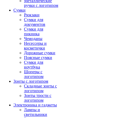
Металлические
ручки с логотипом
Сумки
Рюкзаки
Сумки для
документов
Сумки для
пикника
Чемоданы
Несессеры и
косметички
Дорожные сумки
Поясные сумки
Сумки для
ноутбука
Шоперы с
логотипом
Зонты с логотипом
Складные зонты с
логотипом
Зонты трости с
логотипом
Электроника и гаджеты
Лампы и
светильники