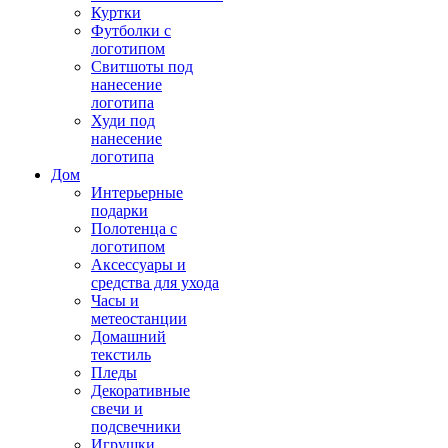
Куртки
Футболки с
логотипом
Свитшоты под
нанесение
логотипа
Худи под
нанесение
логотипа
Дом
Интерьерные
подарки
Полотенца с
логотипом
Аксессуары и
средства для ухода
Часы и
метеостанции
Домашний
текстиль
Пледы
Декоративные
свечи и
подсвечники
Игрушки