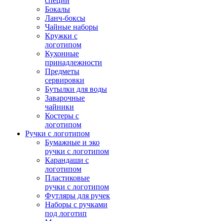
специй
Бокалы
Ланч-боксы
Чайные наборы
Кружки с
логотипом
Кухонные
принадлежности
Предметы
сервировки
Бутылки для воды
Заварочные
чайники
Костеры с
логотипом
Ручки с логотипом
Бумажные и эко
ручки с логотипом
Карандаши с
логотипом
Пластиковые
ручки с логотипом
Футляры для ручек
Наборы с ручками
под логотип