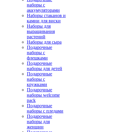
наборы с
аккумуляторами
Наборы стаканов и
камни для виски
Наборы для
выращивания
растений
Наборы для сыра
Подарочные
наборы с
флешками
Подарочные
наборы для детей
Подарочные
наборы с
кружками
Подарочные
наборы welcome
pack
Подарочные
наборы с пледами
Подарочные
наборы для
женщин