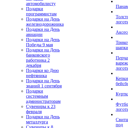
автомобилисту
Пана
Подарки
программистам
Толст
Подарки на День
логот
железнодорожника
Подарки на День
Аксес
авиации
Подарки на День
Трико
Победы 9 мая
шапк
Подарки на День
банковского
Перча
работника 2
вареж
декабря
логот
Подарки ко Дню
нефтяника
Кепки
Подарки на День
бейсб
знаний 1 сентября
Подарки
Куртк
системным
администраторам
Футбо
Сувениры к 23
логот
февраля
Подарки на День
Свит
металлурга
под
Сувениры к 8