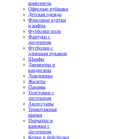
комплекты
Офисные рубашки
Детская одежда
Флисовые куртки
и кофты
Футболки поло
Фартуки с
логотипом
Футболки с
длинным рукавом
Шарфы
Джемперы и
кардиганы
Дождевики
Жилеты
Панамы
Толстовки с
логотипом
Аксессуары
Трикотажные
шапки
Перчатки и
варежки с
логотипом
Кепки и бейсболки