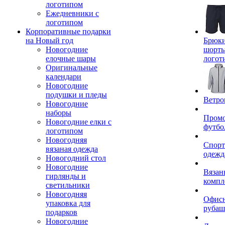
логотипом
Ежедневники с
логотипом
Корпоративные подарки
на Новый год
Брюки
Новогодние
шорты
елочные шары
логот
Оригинальные
календари
Новогодние
подушки и пледы
Ветро
Новогодние
наборы
Пром
Новогодние елки с
футбо
логотипом
Новогодняя
Спорт
вязаная одежда
одежд
Новогодний стол
Новогодние
Вязан
гирлянды и
компл
светильники
Новогодняя
Офис
упаковка для
рубаш
подарков
Новогодние