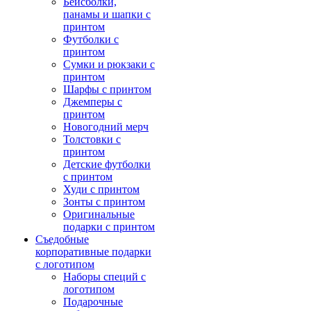
Бейсболки,
панамы и шапки с
принтом
Футболки с
принтом
Сумки и рюкзаки с
принтом
Шарфы с принтом
Джемперы с
принтом
Новогодний мерч
Толстовки с
принтом
Детские футболки
с принтом
Худи с принтом
Зонты с принтом
Оригинальные
подарки с принтом
Съедобные
корпоративные подарки
с логотипом
Наборы специй с
логотипом
Подарочные