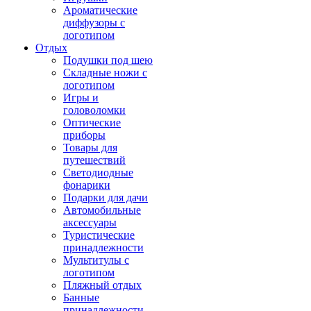
Ароматические
диффузоры с
логотипом
Отдых
Подушки под шею
Складные ножи с
логотипом
Игры и
головоломки
Оптические
приборы
Товары для
путешествий
Светодиодные
фонарики
Подарки для дачи
Автомобильные
аксессуары
Туристические
принадлежности
Мультитулы с
логотипом
Пляжный отдых
Банные
принадлежности