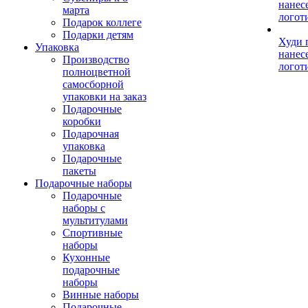
нанес
марта
логот
Подарок коллеге
Подарки детям
Худи 
Упаковка
нанес
Производство
логот
полноцветной
самосборной
упаковки на заказ
Подарочные
коробки
Подарочная
упаковка
Подарочные
пакеты
Подарочные наборы
Подарочные
наборы с
мультитулами
Спортивные
наборы
Кухонные
подарочные
наборы
Винные наборы
Подарочные