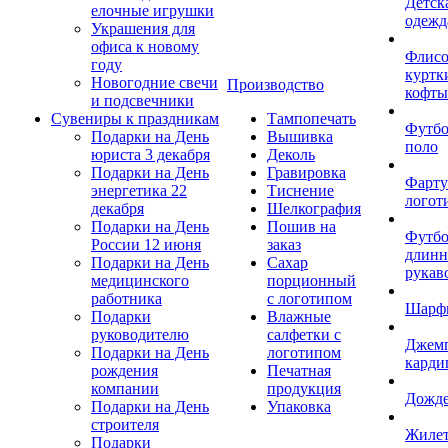
Детск
елочные игрушки
одежд
Украшения для
офиса к новому
Флис
году
куртк
Новогодние свечи
Производство
кофты
и подсвечники
Сувениры к праздникам
Тампопечать
Футб
Подарки на День
Вышивка
поло
юриста 3 декабря
Деколь
Подарки на День
Гравировка
Фарту
энергетика 22
Тиснение
логот
декабря
Шелкография
Подарки на День
Пошив на
Футбо
России 12 июня
заказ
длин
Подарки на День
Сахар
рукав
медицинского
порционный
работника
с логотипом
Шарф
Подарки
Влажные
руководителю
салфетки с
Джем
Подарки на День
логотипом
карди
рождения
Печатная
компании
продукция
Дожд
Подарки на День
Упаковка
строителя
Жиле
Подарки