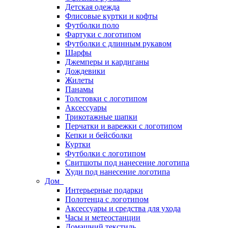
Детская одежда
Флисовые куртки и кофты
Футболки поло
Фартуки с логотипом
Футболки с длинным рукавом
Шарфы
Джемперы и кардиганы
Дождевики
Жилеты
Панамы
Толстовки с логотипом
Аксессуары
Трикотажные шапки
Перчатки и варежки с логотипом
Кепки и бейсболки
Куртки
Футболки с логотипом
Свитшоты под нанесение логотипа
Худи под нанесение логотипа
Дом
Интерьерные подарки
Полотенца с логотипом
Аксессуары и средства для ухода
Часы и метеостанции
Домашний текстиль