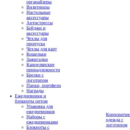
органайзеры
Визитницы
Настольные
аксессуары
Антистрессы
Бейджи и
аксессуары
Чехлы для
пропуска
Чехлы для карт
Кошельки
Зажигалки
Канцелярские
принадлежности
Брелки с
логотипом
Папки, портфели
Награды
Ежедневники и
блокноты оптом
Упаковка для
ежедневников
Корпоратив
Наборы с
одежда с
ежедневниками
логотипом
Блокноты с