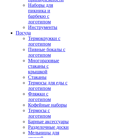
Наборы для
пикника и
барбекю с
логотипом
Инструменты
Посуда
Термокружки с
логотипом
Пивные бокалы с
логотипом
Многоразовые
стаканы с
крышкой
Стаканы
Термосы для еды с
логотипом
Фляжки с
логотипом
Кофейные наборы
Термосы с
логотипом
Барные аксессуары
Разделочные доски
Мельницы для