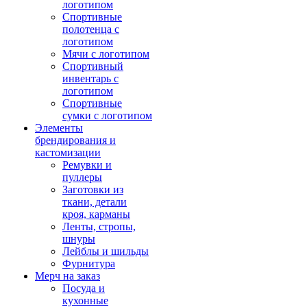
логотипом
Спортивные
полотенца с
логотипом
Мячи с логотипом
Спортивный
инвентарь с
логотипом
Спортивные
сумки с логотипом
Элементы
брендирования и
кастомизации
Ремувки и
пуллеры
Заготовки из
ткани, детали
кроя, карманы
Ленты, стропы,
шнуры
Лейблы и шильды
Фурнитура
Мерч на заказ
Посуда и
кухонные