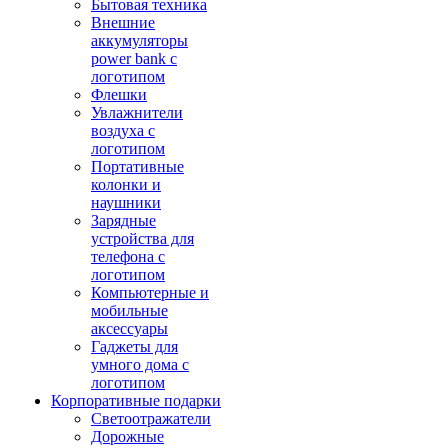
Бытовая техника
Внешние
аккумуляторы
power bank с
логотипом
Флешки
Увлажнители
воздуха с
логотипом
Портативные
колонки и
наушники
Зарядные
устройства для
телефона с
логотипом
Компьютерные и
мобильные
аксессуары
Гаджеты для
умного дома с
логотипом
Корпоративные подарки
Светоотражатели
Дорожные