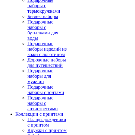
Подарочные
наборы с
термокружками
Бизнес наборы
Подарочные
наборы с
бутылками для
воды
Подарочные
наборы изделий из
кожи с логотипом
Дорожные наборы
для путешествий
Подарочные
наборы для
мужчин
Подарочные
наборы с зонтами
Подарочные
наборы с
антистрессами
Коллекции с принтами
Плащи-дождевики
с принтом
Кружки с принтом