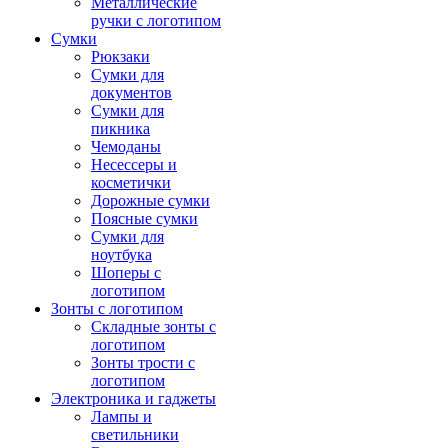
Металлические
ручки с логотипом
Сумки
Рюкзаки
Сумки для
документов
Сумки для
пикника
Чемоданы
Несессеры и
косметички
Дорожные сумки
Поясные сумки
Сумки для
ноутбука
Шоперы с
логотипом
Зонты с логотипом
Складные зонты с
логотипом
Зонты трости с
логотипом
Электроника и гаджеты
Лампы и
светильники