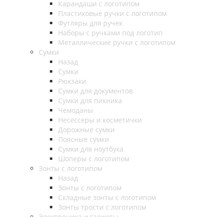
Карандаши с логотипом
Пластиковые ручки с логотипом
Футляры для ручек
Наборы с ручками под логотип
Металлические ручки с логотипом
Сумки
Назад
Сумки
Рюкзаки
Сумки для документов
Сумки для пикника
Чемоданы
Несессеры и косметички
Дорожные сумки
Поясные сумки
Сумки для ноутбука
Шоперы с логотипом
Зонты с логотипом
Назад
Зонты с логотипом
Складные зонты с логотипом
Зонты трости с логотипом
Электроника и гаджеты