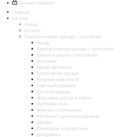
Личный кабинет
Главная
Каталог
Назад
Каталог
Корпоративная одежда с логотипом
Назад
Корпоративная одежда с логотипом
Брюки и шорты с логотипом
Ветровки
Промо футболки
Спортивная одежда
Вязаные комплекты
Офисные рубашки
Детская одежда
Флисовые куртки и кофты
Футболки поло
Фартуки с логотипом
Футболки с длинным рукавом
Шарфы
Джемперы и кардиганы
Дождевики