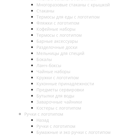
Многоразовые стаканы с крышкой
Стаканы
Термосы для еды с логотипом
Фляжки с логотипом
Кофейные наборы
Термосы с логотипом
Барные аксессуары
Разделочные доски
Мельницы для специй
Бокалы
Ланч-боксы
Чайные наборы
Кружки с логотипом
Кухонные принадлежности
Предметы сервировки
Бутылки для воды
Заварочные чайники
Костеры с логотипом
Ручки с логотипом
Назад
Ручки с логотипом
Бумажные и эко ручки с логотипом