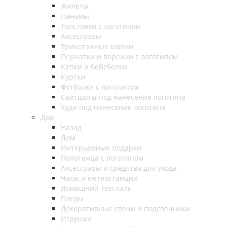
Жилеты
Панамы
Толстовки с логотипом
Аксессуары
Трикотажные шапки
Перчатки и варежки с логотипом
Кепки и бейсболки
Куртки
Футболки с логотипом
Свитшоты под нанесение логотипа
Худи под нанесение логотипа
Дом
Назад
Дом
Интерьерные подарки
Полотенца с логотипом
Аксессуары и средства для ухода
Часы и метеостанции
Домашний текстиль
Пледы
Декоративные свечи и подсвечники
Игрушки