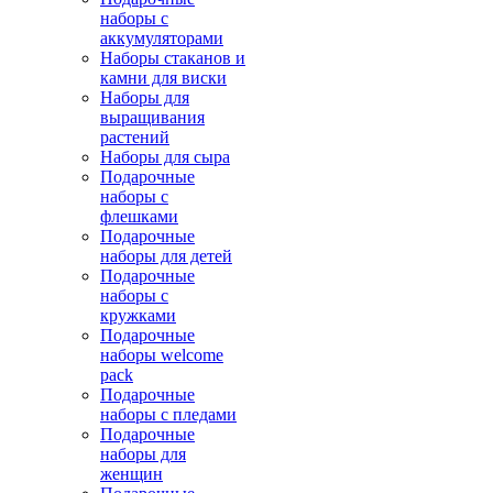
наборы с
аккумуляторами
Наборы стаканов и
камни для виски
Наборы для
выращивания
растений
Наборы для сыра
Подарочные
наборы с
флешками
Подарочные
наборы для детей
Подарочные
наборы с
кружками
Подарочные
наборы welcome
pack
Подарочные
наборы с пледами
Подарочные
наборы для
женщин