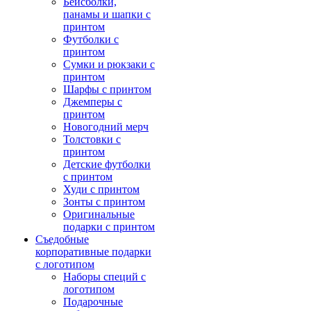
Бейсболки,
панамы и шапки с
принтом
Футболки с
принтом
Сумки и рюкзаки с
принтом
Шарфы с принтом
Джемперы с
принтом
Новогодний мерч
Толстовки с
принтом
Детские футболки
с принтом
Худи с принтом
Зонты с принтом
Оригинальные
подарки с принтом
Съедобные
корпоративные подарки
с логотипом
Наборы специй с
логотипом
Подарочные