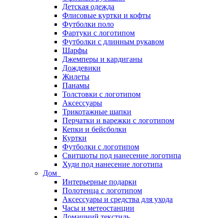
Детская одежда
Флисовые куртки и кофты
Футболки поло
Фартуки с логотипом
Футболки с длинным рукавом
Шарфы
Джемперы и кардиганы
Дождевики
Жилеты
Панамы
Толстовки с логотипом
Аксессуары
Трикотажные шапки
Перчатки и варежки с логотипом
Кепки и бейсболки
Куртки
Футболки с логотипом
Свитшоты под нанесение логотипа
Худи под нанесение логотипа
Дом
Интерьерные подарки
Полотенца с логотипом
Аксессуары и средства для ухода
Часы и метеостанции
Домашний текстиль