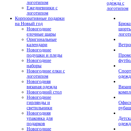
логотипом
одежда с
Ежедневники с
логотипом
логотипом
Корпоративные подарки
на Новый год
Брюки
Новогодние
шорты
елочные шары
логот
Оригинальные
календари
Ветро
Новогодние
подушки и пледы
Пром
Новогодние
футбо
наборы
Новогодние елки с
Спорт
логотипом
одежд
Новогодняя
вязаная одежда
Вязан
Новогодний стол
компл
Новогодние
гирлянды и
Офис
светильники
рубаш
Новогодняя
упаковка для
Детск
подарков
одежд
Новогодние