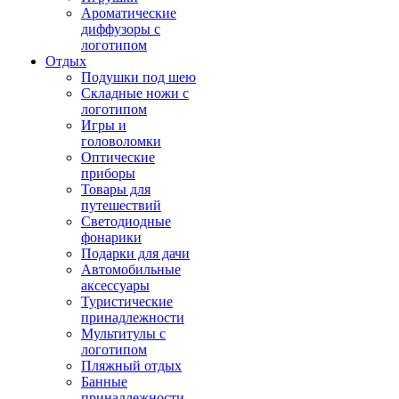
Ароматические
диффузоры с
логотипом
Отдых
Подушки под шею
Складные ножи с
логотипом
Игры и
головоломки
Оптические
приборы
Товары для
путешествий
Светодиодные
фонарики
Подарки для дачи
Автомобильные
аксессуары
Туристические
принадлежности
Мультитулы с
логотипом
Пляжный отдых
Банные
принадлежности