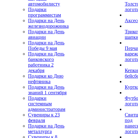
автомобилисту
Толст
Подарки
логот
программистам
Подарки на День
Аксес
железнодорожника
Подарки на День
Трико
авиации
шапк
Подарки на День
Победы 9 мая
Перча
Подарки на День
вареж
банковского
логот
работника 2
декабря
Кепки
Подарки ко Дню
бейсб
нефтяника
Подарки на День
Куртк
знаний 1 сентября
Подарки
Футбо
системным
логот
администраторам
Сувениры к 23
Свит
февраля
под
Подарки на День
нанес
металлурга
логот
Сувениры к 8