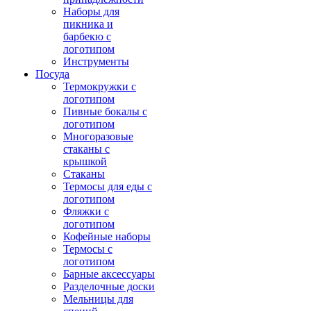
Наборы для
пикника и
барбекю с
логотипом
Инструменты
Посуда
Термокружки с
логотипом
Пивные бокалы с
логотипом
Многоразовые
стаканы с
крышкой
Стаканы
Термосы для еды с
логотипом
Фляжки с
логотипом
Кофейные наборы
Термосы с
логотипом
Барные аксессуары
Разделочные доски
Мельницы для