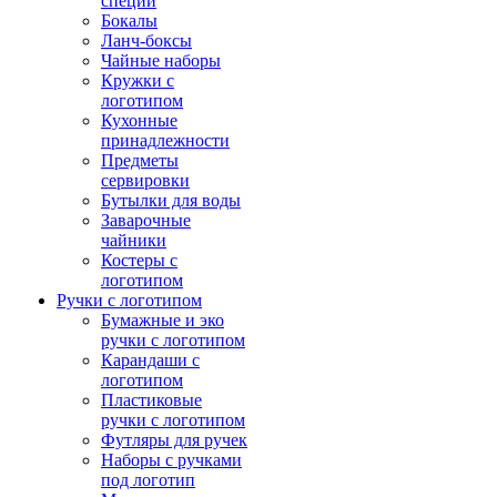
специй
Бокалы
Ланч-боксы
Чайные наборы
Кружки с
логотипом
Кухонные
принадлежности
Предметы
сервировки
Бутылки для воды
Заварочные
чайники
Костеры с
логотипом
Ручки с логотипом
Бумажные и эко
ручки с логотипом
Карандаши с
логотипом
Пластиковые
ручки с логотипом
Футляры для ручек
Наборы с ручками
под логотип