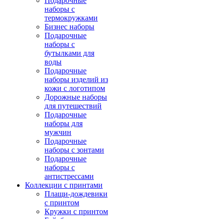
Подарочные
наборы с
термокружками
Бизнес наборы
Подарочные
наборы с
бутылками для
воды
Подарочные
наборы изделий из
кожи с логотипом
Дорожные наборы
для путешествий
Подарочные
наборы для
мужчин
Подарочные
наборы с зонтами
Подарочные
наборы с
антистрессами
Коллекции с принтами
Плащи-дождевики
с принтом
Кружки с принтом