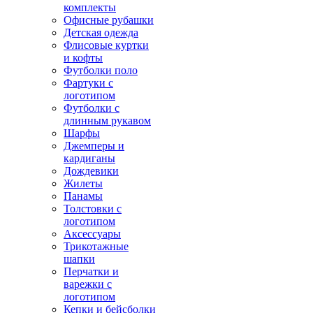
комплекты
Офисные рубашки
Детская одежда
Флисовые куртки
и кофты
Футболки поло
Фартуки с
логотипом
Футболки с
длинным рукавом
Шарфы
Джемперы и
кардиганы
Дождевики
Жилеты
Панамы
Толстовки с
логотипом
Аксессуары
Трикотажные
шапки
Перчатки и
варежки с
логотипом
Кепки и бейсболки