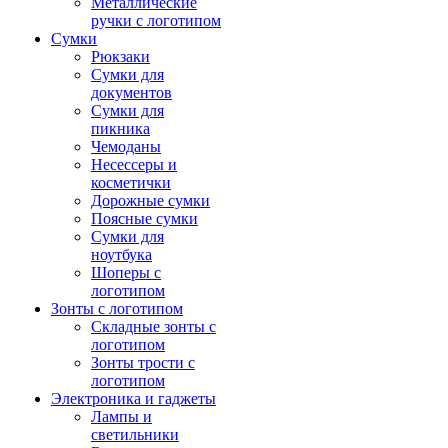
Металлические
ручки с логотипом
Сумки
Рюкзаки
Сумки для
документов
Сумки для
пикника
Чемоданы
Несессеры и
косметички
Дорожные сумки
Поясные сумки
Сумки для
ноутбука
Шоперы с
логотипом
Зонты с логотипом
Складные зонты с
логотипом
Зонты трости с
логотипом
Электроника и гаджеты
Лампы и
светильники