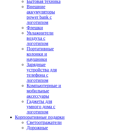
Бытовая техника
Внешние
аккумуляторы
power bank с
логотипом
Флешки
Увлажнители
воздуха с
логотипом
Портативные
колонки и
наушники
Зарядные
устройства для
телефона с
логотипом
Компьютерные и
мобильные
аксессуары
Гаджеты для
умного дома с
логотипом
Корпоративные подарки
Светоотражатели
Дорожные