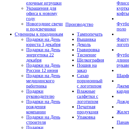
елочные игрушки
Флис
Украшения для
куртк
офиса к новому
кофты
году
Новогодние свечи
Футб
Производство
и подсвечники
поло
Сувениры к праздникам
Тампопечать
Подарки на День
Вышивка
Фарту
юриста 3 декабря
Деколь
логот
Подарки на День
Гравировка
энергетика 22
Тиснение
Футбо
декабря
Шелкография
длин
Подарки на День
Пошив на
рукав
России 12 июня
заказ
Подарки на День
Сахар
Шарф
медицинского
порционный
работника
с логотипом
Джем
Подарки
Влажные
карди
руководителю
салфетки с
Подарки на День
логотипом
Дожд
рождения
Печатная
компании
продукция
Жиле
Подарки на День
Упаковка
строителя
Пана
Подарки