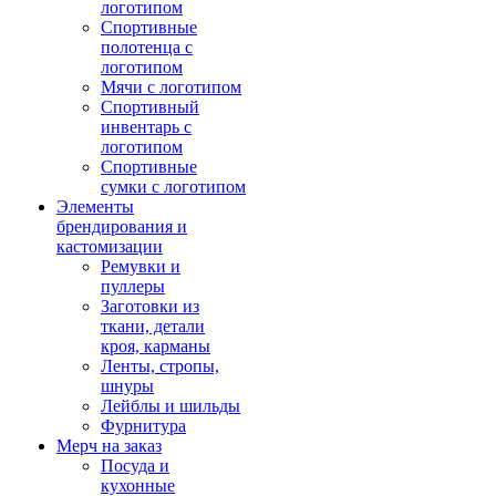
логотипом
Спортивные
полотенца с
логотипом
Мячи с логотипом
Спортивный
инвентарь с
логотипом
Спортивные
сумки с логотипом
Элементы
брендирования и
кастомизации
Ремувки и
пуллеры
Заготовки из
ткани, детали
кроя, карманы
Ленты, стропы,
шнуры
Лейблы и шильды
Фурнитура
Мерч на заказ
Посуда и
кухонные