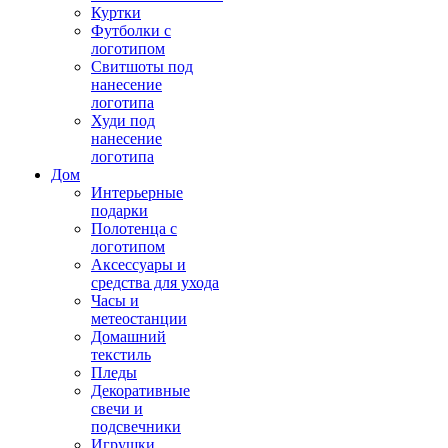
Куртки
Футболки с
логотипом
Свитшоты под
нанесение
логотипа
Худи под
нанесение
логотипа
Дом
Интерьерные
подарки
Полотенца с
логотипом
Аксессуары и
средства для ухода
Часы и
метеостанции
Домашний
текстиль
Пледы
Декоративные
свечи и
подсвечники
Игрушки