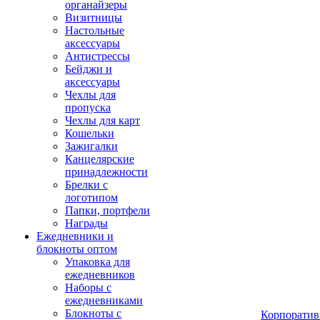
органайзеры
Визитницы
Настольные
аксессуары
Антистрессы
Бейджи и
аксессуары
Чехлы для
пропуска
Чехлы для карт
Кошельки
Зажигалки
Канцелярские
принадлежности
Брелки с
логотипом
Папки, портфели
Награды
Ежедневники и
блокноты оптом
Упаковка для
ежедневников
Наборы с
ежедневниками
Блокноты с
Корпоратив