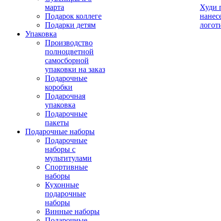
марта
Худи 
Подарок коллеге
нанес
Подарки детям
логот
Упаковка
Производство
полноцветной
самосборной
упаковки на заказ
Подарочные
коробки
Подарочная
упаковка
Подарочные
пакеты
Подарочные наборы
Подарочные
наборы с
мультитулами
Спортивные
наборы
Кухонные
подарочные
наборы
Винные наборы
Подарочные