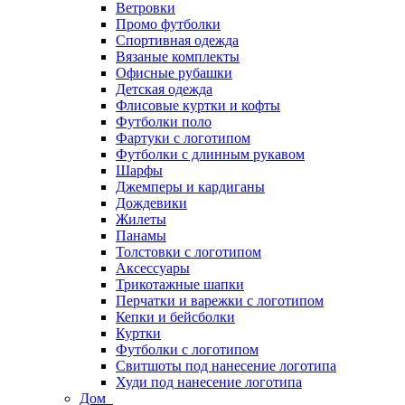
Ветровки
Промо футболки
Спортивная одежда
Вязаные комплекты
Офисные рубашки
Детская одежда
Флисовые куртки и кофты
Футболки поло
Фартуки с логотипом
Футболки с длинным рукавом
Шарфы
Джемперы и кардиганы
Дождевики
Жилеты
Панамы
Толстовки с логотипом
Аксессуары
Трикотажные шапки
Перчатки и варежки с логотипом
Кепки и бейсболки
Куртки
Футболки с логотипом
Свитшоты под нанесение логотипа
Худи под нанесение логотипа
Дом