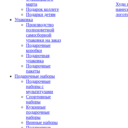
марта
Худи 
Подарок коллеге
нанес
Подарки детям
логот
Упаковка
Производство
полноцветной
самосборной
упаковки на заказ
Подарочные
коробки
Подарочная
упаковка
Подарочные
пакеты
Подарочные наборы
Подарочные
наборы с
мультитулами
Спортивные
наборы
Кухонные
подарочные
наборы
Винные наборы
Подарочные