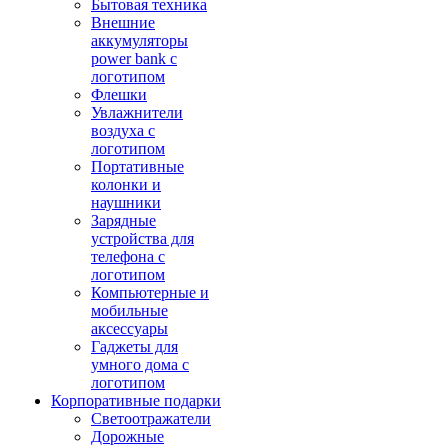
Бытовая техника
Внешние
аккумуляторы
power bank с
логотипом
Флешки
Увлажнители
воздуха с
логотипом
Портативные
колонки и
наушники
Зарядные
устройства для
телефона с
логотипом
Компьютерные и
мобильные
аксессуары
Гаджеты для
умного дома с
логотипом
Корпоративные подарки
Светоотражатели
Дорожные