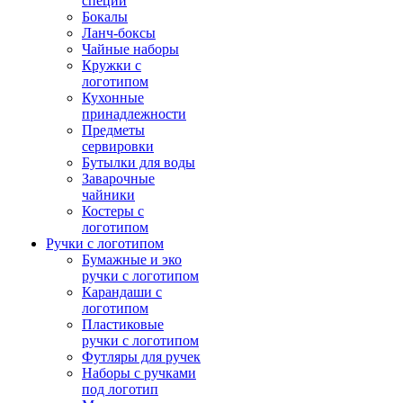
специй
Бокалы
Ланч-боксы
Чайные наборы
Кружки с
логотипом
Кухонные
принадлежности
Предметы
сервировки
Бутылки для воды
Заварочные
чайники
Костеры с
логотипом
Ручки с логотипом
Бумажные и эко
ручки с логотипом
Карандаши с
логотипом
Пластиковые
ручки с логотипом
Футляры для ручек
Наборы с ручками
под логотип