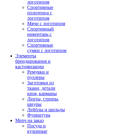
логотипом
Спортивные
полотенца с
логотипом
Мячи с логотипом
Спортивный
инвентарь с
логотипом
Спортивные
сумки с логотипом
Элементы
брендирования и
кастомизации
Ремувки и
пуллеры
Заготовки из
ткани, детали
кроя, карманы
Ленты, стропы,
шнуры
Лейблы и шильды
Фурнитура
Мерч на заказ
Посуда и
кухонные