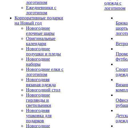
логотипом
одежда с
Ежедневники с
логотипом
логотипом
Корпоративные подарки
на Новый год
Брюки
Новогодние
шорты
елочные шары
логот
Оригинальные
календари
Ветро
Новогодние
подушки и пледы
Пром
Новогодние
футбо
наборы
Новогодние елки с
Спорт
логотипом
одежд
Новогодняя
вязаная одежда
Вязан
Новогодний стол
компл
Новогодние
гирлянды и
Офис
светильники
рубаш
Новогодняя
упаковка для
Детск
подарков
одежд
Новогодние