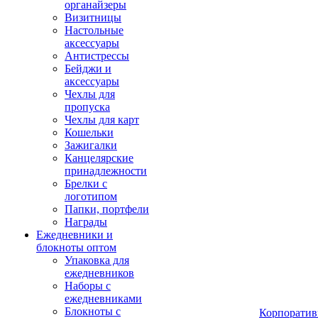
органайзеры
Визитницы
Настольные
аксессуары
Антистрессы
Бейджи и
аксессуары
Чехлы для
пропуска
Чехлы для карт
Кошельки
Зажигалки
Канцелярские
принадлежности
Брелки с
логотипом
Папки, портфели
Награды
Ежедневники и
блокноты оптом
Упаковка для
ежедневников
Наборы с
ежедневниками
Блокноты с
Корпоратив