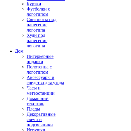
Куртки
Футболки с
логотипом
Свитшоты под
нанесение
логотипа
Худи под
нанесение
логотипа
Дом
Интерьерные
подарки
Полотенца с
логотипом
Аксессуары и
средства для ухода
Часы и
метеостанции
Домашний
текстиль
Пледы
Декоративные
свечи и
подсвечники
Игрушки