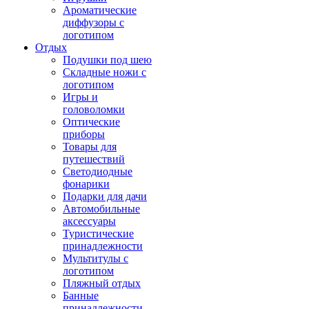
Ароматические
диффузоры с
логотипом
Отдых
Подушки под шею
Складные ножи с
логотипом
Игры и
головоломки
Оптические
приборы
Товары для
путешествий
Светодиодные
фонарики
Подарки для дачи
Автомобильные
аксессуары
Туристические
принадлежности
Мультитулы с
логотипом
Пляжный отдых
Банные
принадлежности