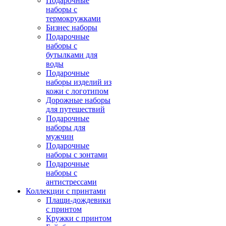
Подарочные
наборы с
термокружками
Бизнес наборы
Подарочные
наборы с
бутылками для
воды
Подарочные
наборы изделий из
кожи с логотипом
Дорожные наборы
для путешествий
Подарочные
наборы для
мужчин
Подарочные
наборы с зонтами
Подарочные
наборы с
антистрессами
Коллекции с принтами
Плащи-дождевики
с принтом
Кружки с принтом