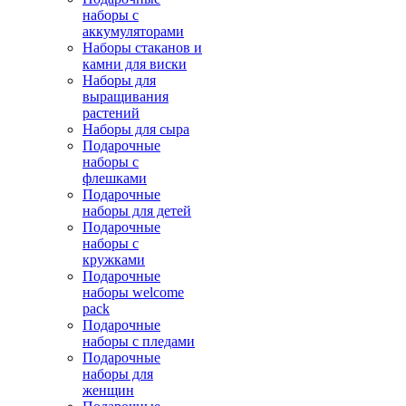
наборы с
аккумуляторами
Наборы стаканов и
камни для виски
Наборы для
выращивания
растений
Наборы для сыра
Подарочные
наборы с
флешками
Подарочные
наборы для детей
Подарочные
наборы с
кружками
Подарочные
наборы welcome
pack
Подарочные
наборы с пледами
Подарочные
наборы для
женщин