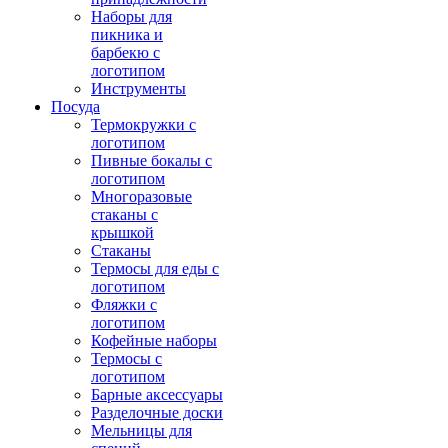
Наборы для
пикника и
барбекю с
логотипом
Инструменты
Посуда
Термокружки с
логотипом
Пивные бокалы с
логотипом
Многоразовые
стаканы с
крышкой
Стаканы
Термосы для еды с
логотипом
Фляжки с
логотипом
Кофейные наборы
Термосы с
логотипом
Барные аксессуары
Разделочные доски
Мельницы для