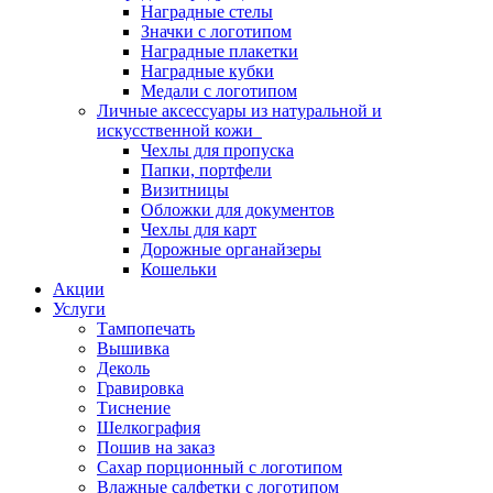
Наградные стелы
Значки с логотипом
Наградные плакетки
Наградные кубки
Медали с логотипом
Личные аксессуары из натуральной и
искусственной кожи
Чехлы для пропуска
Папки, портфели
Визитницы
Обложки для документов
Чехлы для карт
Дорожные органайзеры
Кошельки
Акции
Услуги
Тампопечать
Вышивка
Деколь
Гравировка
Тиснение
Шелкография
Пошив на заказ
Сахар порционный с логотипом
Влажные салфетки с логотипом