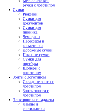
Металлические
ручки с логотипом
Сумки
Рюкзаки
Сумки для
документов
Сумки для
пикника
Чемоданы
Несессеры и
косметички
Дорожные сумки
Поясные сумки
Сумки для
ноутбука
Шоперы с
логотипом
Зонты с логотипом
Складные зонты с
логотипом
Зонты трости с
логотипом
Электроника и гаджеты
Лампы и
светильники