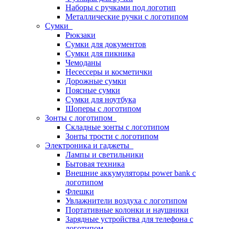
Наборы с ручками под логотип
Металлические ручки с логотипом
Сумки
Рюкзаки
Сумки для документов
Сумки для пикника
Чемоданы
Несессеры и косметички
Дорожные сумки
Поясные сумки
Сумки для ноутбука
Шоперы с логотипом
Зонты с логотипом
Складные зонты с логотипом
Зонты трости с логотипом
Электроника и гаджеты
Лампы и светильники
Бытовая техника
Внешние аккумуляторы power bank с
логотипом
Флешки
Увлажнители воздуха с логотипом
Портативные колонки и наушники
Зарядные устройства для телефона с
логотипом