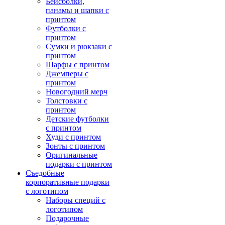
Бейсболки,
панамы и шапки с
принтом
Футболки с
принтом
Сумки и рюкзаки с
принтом
Шарфы с принтом
Джемперы с
принтом
Новогодний мерч
Толстовки с
принтом
Детские футболки
с принтом
Худи с принтом
Зонты с принтом
Оригинальные
подарки с принтом
Съедобные
корпоративные подарки
с логотипом
Наборы специй с
логотипом
Подарочные