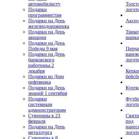
автомобилисту
Толст
Подарки
логот
программистам
Подарки на День
Аксес
железнодорожника
Подарки на День
Трико
авиации
шапк
Подарки на День
Победы 9 мая
Перча
Подарки на День
вареж
банковского
логот
работника 2
декабря
Кепки
Подарки ко Дню
бейсб
нефтяника
Подарки на День
Куртк
знаний 1 сентября
Подарки
Футбо
системным
логот
администраторам
Сувениры к 23
Свит
февраля
под
Подарки на День
нанес
металлурга
логот
Сувениры к 8