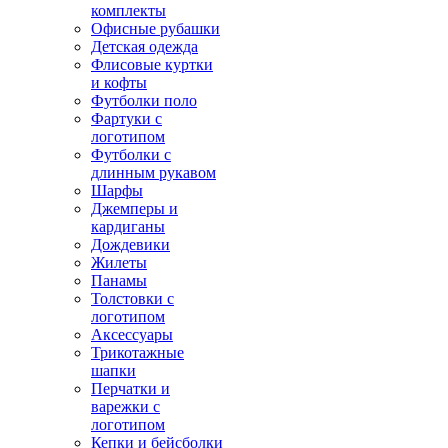
комплекты
Офисные рубашки
Детская одежда
Флисовые куртки
и кофты
Футболки поло
Фартуки с
логотипом
Футболки с
длинным рукавом
Шарфы
Джемперы и
кардиганы
Дождевики
Жилеты
Панамы
Толстовки с
логотипом
Аксессуары
Трикотажные
шапки
Перчатки и
варежки с
логотипом
Кепки и бейсболки