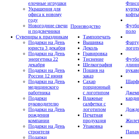
елочные игрушки
Флис
Украшения для
куртк
офиса к новому
кофты
году
Новогодние свечи
Футб
Производство
и подсвечники
поло
Сувениры к праздникам
Тампопечать
Подарки на День
Вышивка
Фарту
юриста 3 декабря
Деколь
логот
Подарки на День
Гравировка
энергетика 22
Тиснение
Футбо
декабря
Шелкография
длин
Подарки на День
Пошив на
рукав
России 12 июня
заказ
Подарки на День
Сахар
Шарф
медицинского
порционный
работника
с логотипом
Джем
Подарки
Влажные
карди
руководителю
салфетки с
Подарки на День
логотипом
Дожд
рождения
Печатная
компании
продукция
Жиле
Подарки на День
Упаковка
строителя
Пана
Подарки