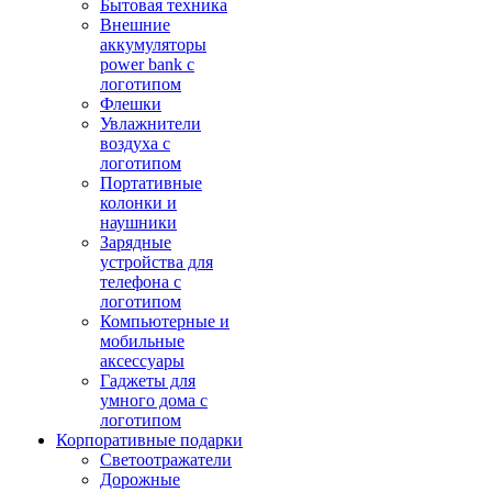
Бытовая техника
Внешние
аккумуляторы
power bank с
логотипом
Флешки
Увлажнители
воздуха с
логотипом
Портативные
колонки и
наушники
Зарядные
устройства для
телефона с
логотипом
Компьютерные и
мобильные
аксессуары
Гаджеты для
умного дома с
логотипом
Корпоративные подарки
Светоотражатели
Дорожные