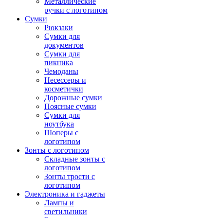
Металлические
ручки с логотипом
Сумки
Рюкзаки
Сумки для
документов
Сумки для
пикника
Чемоданы
Несессеры и
косметички
Дорожные сумки
Поясные сумки
Сумки для
ноутбука
Шоперы с
логотипом
Зонты с логотипом
Складные зонты с
логотипом
Зонты трости с
логотипом
Электроника и гаджеты
Лампы и
светильники