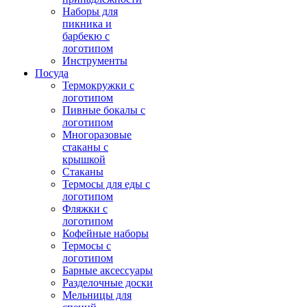
Наборы для
пикника и
барбекю с
логотипом
Инструменты
Посуда
Термокружки с
логотипом
Пивные бокалы с
логотипом
Многоразовые
стаканы с
крышкой
Стаканы
Термосы для еды с
логотипом
Фляжки с
логотипом
Кофейные наборы
Термосы с
логотипом
Барные аксессуары
Разделочные доски
Мельницы для