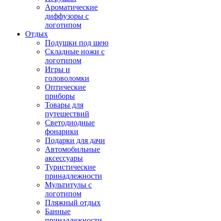
Ароматические
диффузоры с
логотипом
Отдых
Подушки под шею
Складные ножи с
логотипом
Игры и
головоломки
Оптические
приборы
Товары для
путешествий
Светодиодные
фонарики
Подарки для дачи
Автомобильные
аксессуары
Туристические
принадлежности
Мультитулы с
логотипом
Пляжный отдых
Банные
принадлежности