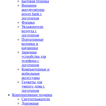
Бытовая техника
Внешние
аккумуляторы
power bank с
логотипом
Флешки
Увлажнители
воздуха с
логотипом
Портативные
колонки и
наушники
Зарядные
устройства для
телефона с
логотипом
Компьютерные и
мобильные
аксессуары
Гаджеты для
умного дома с
логотипом
Корпоративные подарки
Светоотражатели
Дорожные