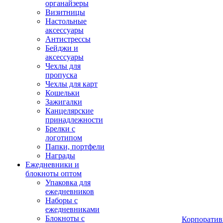
органайзеры
Визитницы
Настольные
аксессуары
Антистрессы
Бейджи и
аксессуары
Чехлы для
пропуска
Чехлы для карт
Кошельки
Зажигалки
Канцелярские
принадлежности
Брелки с
логотипом
Папки, портфели
Награды
Ежедневники и
блокноты оптом
Упаковка для
ежедневников
Наборы с
ежедневниками
Блокноты с
Корпоратив