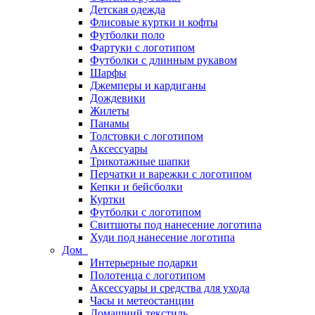
Детская одежда
Флисовые куртки и кофты
Футболки поло
Фартуки с логотипом
Футболки с длинным рукавом
Шарфы
Джемперы и кардиганы
Дождевики
Жилеты
Панамы
Толстовки с логотипом
Аксессуары
Трикотажные шапки
Перчатки и варежки с логотипом
Кепки и бейсболки
Куртки
Футболки с логотипом
Свитшоты под нанесение логотипа
Худи под нанесение логотипа
Дом
Интерьерные подарки
Полотенца с логотипом
Аксессуары и средства для ухода
Часы и метеостанции
Домашний текстиль