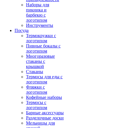
Наборы для
пикника и
барбекю с
логотипом
Инструменты
Посуда
Термокружки с
логотипом
Пивные бокалы с
логотипом
Многоразовые
стаканы с
крышкой
Стаканы
Термосы для еды с
логотипом
Фляжки с
логотипом
Кофейные наборы
Термосы с
логотипом
Барные аксессуары
Разделочные доски
Мельницы для