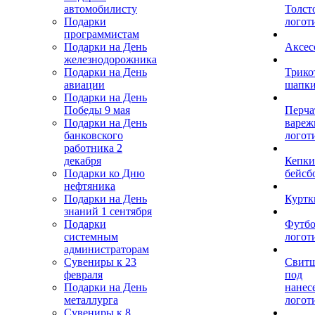
автомобилисту
Толст
Подарки
логот
программистам
Подарки на День
Аксес
железнодорожника
Подарки на День
Трико
авиации
шапк
Подарки на День
Победы 9 мая
Перча
Подарки на День
вареж
банковского
логот
работника 2
декабря
Кепки
Подарки ко Дню
бейсб
нефтяника
Подарки на День
Куртк
знаний 1 сентября
Подарки
Футбо
системным
логот
администраторам
Сувениры к 23
Свит
февраля
под
Подарки на День
нанес
металлурга
логот
Сувениры к 8