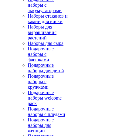
наборы с
аккумуляторами
Наборы стаканов и
камни для виски
Наборы для
выращивания
растений
Наборы для сыра
Подарочные
наборы с
флешками
Подарочные
наборы для детей
Подарочные
наборы с
кружками
Подарочные
наборы welcome
pack
Подарочные
наборы с пледами
Подарочные
наборы для
женщин