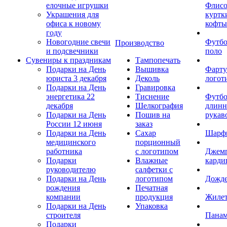
елочные игрушки
Флис
Украшения для
куртк
офиса к новому
кофты
году
Новогодние свечи
Футб
Производство
и подсвечники
поло
Сувениры к праздникам
Тампопечать
Подарки на День
Вышивка
Фарту
юриста 3 декабря
Деколь
логот
Подарки на День
Гравировка
энергетика 22
Тиснение
Футбо
декабря
Шелкография
длин
Подарки на День
Пошив на
рукав
России 12 июня
заказ
Подарки на День
Сахар
Шарф
медицинского
порционный
работника
с логотипом
Джем
Подарки
Влажные
карди
руководителю
салфетки с
Подарки на День
логотипом
Дожд
рождения
Печатная
компании
продукция
Жиле
Подарки на День
Упаковка
строителя
Пана
Подарки