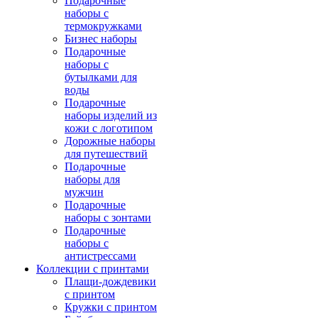
Подарочные
наборы с
термокружками
Бизнес наборы
Подарочные
наборы с
бутылками для
воды
Подарочные
наборы изделий из
кожи с логотипом
Дорожные наборы
для путешествий
Подарочные
наборы для
мужчин
Подарочные
наборы с зонтами
Подарочные
наборы с
антистрессами
Коллекции с принтами
Плащи-дождевики
с принтом
Кружки с принтом