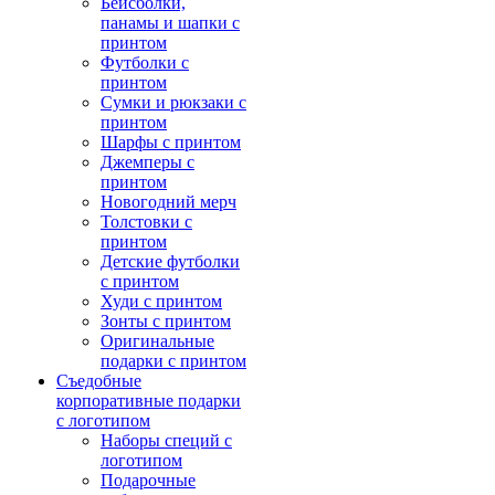
Бейсболки,
панамы и шапки с
принтом
Футболки с
принтом
Сумки и рюкзаки с
принтом
Шарфы с принтом
Джемперы с
принтом
Новогодний мерч
Толстовки с
принтом
Детские футболки
с принтом
Худи с принтом
Зонты с принтом
Оригинальные
подарки с принтом
Съедобные
корпоративные подарки
с логотипом
Наборы специй с
логотипом
Подарочные