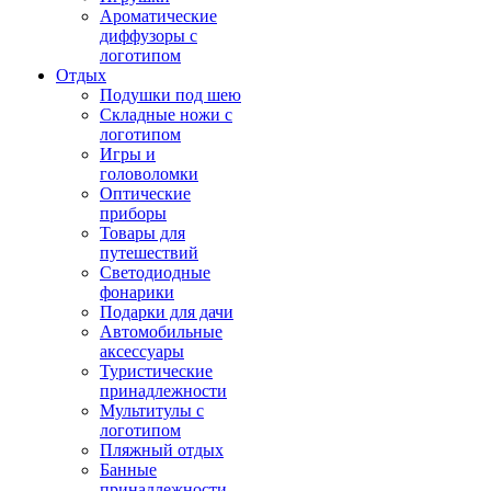
Ароматические
диффузоры с
логотипом
Отдых
Подушки под шею
Складные ножи с
логотипом
Игры и
головоломки
Оптические
приборы
Товары для
путешествий
Светодиодные
фонарики
Подарки для дачи
Автомобильные
аксессуары
Туристические
принадлежности
Мультитулы с
логотипом
Пляжный отдых
Банные
принадлежности