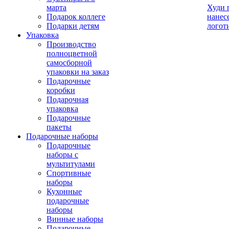
марта
Худи 
Подарок коллеге
нанес
Подарки детям
логот
Упаковка
Производство
полноцветной
самосборной
упаковки на заказ
Подарочные
коробки
Подарочная
упаковка
Подарочные
пакеты
Подарочные наборы
Подарочные
наборы с
мультитулами
Спортивные
наборы
Кухонные
подарочные
наборы
Винные наборы
Подарочные