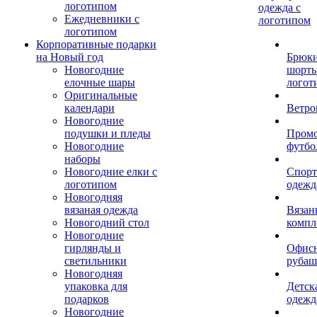
логотипом
одежда с
Ежедневники с
логотипом
логотипом
Корпоративные подарки
на Новый год
Брюки
Новогодние
шорты
елочные шары
логот
Оригинальные
календари
Ветро
Новогодние
подушки и пледы
Пром
Новогодние
футбо
наборы
Новогодние елки с
Спорт
логотипом
одежд
Новогодняя
вязаная одежда
Вязан
Новогодний стол
компл
Новогодние
гирлянды и
Офис
светильники
рубаш
Новогодняя
упаковка для
Детск
подарков
одежд
Новогодние