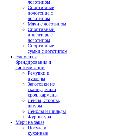
логотипом
Спортивные
полотенца с
логотипом
Мячи с логотипом
Спортивный
инвентарь с
логотипом
Спортивные
сумки с логотипом
Элементы
брендирования и
кастомизации
Ремувки и
пуллеры
Заготовки из
ткани, детали
кроя, карманы
Ленты, стропы,
шнуры
Лейблы и шильды
Фурнитура
Мерч на заказ
Посуда и
кухонные