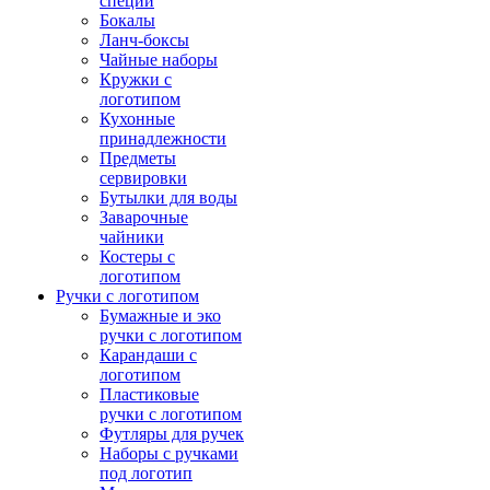
специй
Бокалы
Ланч-боксы
Чайные наборы
Кружки с
логотипом
Кухонные
принадлежности
Предметы
сервировки
Бутылки для воды
Заварочные
чайники
Костеры с
логотипом
Ручки с логотипом
Бумажные и эко
ручки с логотипом
Карандаши с
логотипом
Пластиковые
ручки с логотипом
Футляры для ручек
Наборы с ручками
под логотип