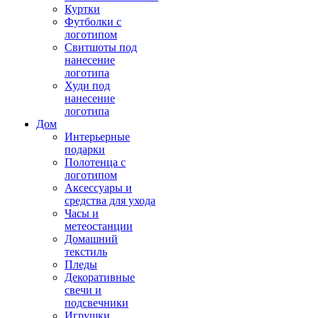
Куртки
Футболки с
логотипом
Свитшоты под
нанесение
логотипа
Худи под
нанесение
логотипа
Дом
Интерьерные
подарки
Полотенца с
логотипом
Аксессуары и
средства для ухода
Часы и
метеостанции
Домашний
текстиль
Пледы
Декоративные
свечи и
подсвечники
Игрушки