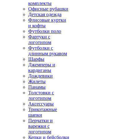
комплекты
Офисные рубашки
Детская одежда
Флисовые куртки
и кофты
Футболки поло
Фартуки с
логотипом
Футболки с
длинным рукавом
Шарфы
Джемперы и
кардиганы
Дождевики
Жилеты
Панамы
Толстовки с
логотипом
Аксессуары
Трикотажные
шапки
Перчатки и
варежки с
логотипом
Кепки и бейсболки