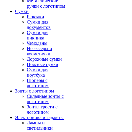
Металлические
ручки с логотипом
Сумки
Рюкзаки
Сумки для
документов
Сумки для
пикника
Чемоданы
Несессеры и
косметички
Дорожные сумки
Поясные сумки
Сумки для
ноутбука
Шоперы с
логотипом
Зонты с логотипом
Складные зонты с
логотипом
Зонты трости с
логотипом
Электроника и гаджеты
Лампы и
светильники