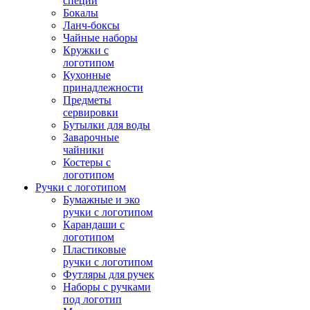
специй
Бокалы
Ланч-боксы
Чайные наборы
Кружки с
логотипом
Кухонные
принадлежности
Предметы
сервировки
Бутылки для воды
Заварочные
чайники
Костеры с
логотипом
Ручки с логотипом
Бумажные и эко
ручки с логотипом
Карандаши с
логотипом
Пластиковые
ручки с логотипом
Футляры для ручек
Наборы с ручками
под логотип