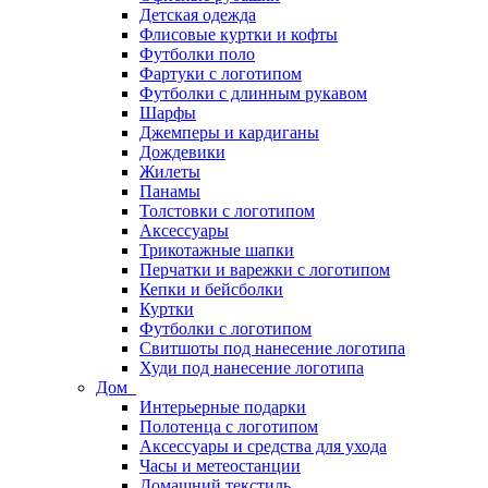
Детская одежда
Флисовые куртки и кофты
Футболки поло
Фартуки с логотипом
Футболки с длинным рукавом
Шарфы
Джемперы и кардиганы
Дождевики
Жилеты
Панамы
Толстовки с логотипом
Аксессуары
Трикотажные шапки
Перчатки и варежки с логотипом
Кепки и бейсболки
Куртки
Футболки с логотипом
Свитшоты под нанесение логотипа
Худи под нанесение логотипа
Дом
Интерьерные подарки
Полотенца с логотипом
Аксессуары и средства для ухода
Часы и метеостанции
Домашний текстиль