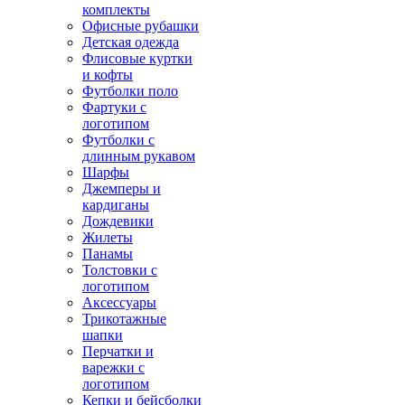
комплекты
Офисные рубашки
Детская одежда
Флисовые куртки
и кофты
Футболки поло
Фартуки с
логотипом
Футболки с
длинным рукавом
Шарфы
Джемперы и
кардиганы
Дождевики
Жилеты
Панамы
Толстовки с
логотипом
Аксессуары
Трикотажные
шапки
Перчатки и
варежки с
логотипом
Кепки и бейсболки