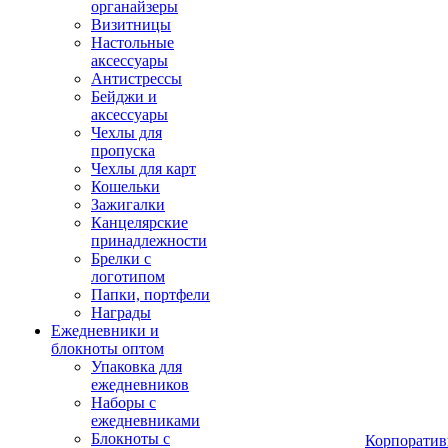
органайзеры
Визитницы
Настольные
аксессуары
Антистрессы
Бейджи и
аксессуары
Чехлы для
пропуска
Чехлы для карт
Кошельки
Зажигалки
Канцелярские
принадлежности
Брелки с
логотипом
Папки, портфели
Награды
Ежедневники и
блокноты оптом
Упаковка для
ежедневников
Наборы с
ежедневниками
Блокноты с
Корпоратив