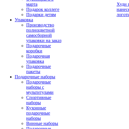
марта
Худи 
Подарок коллеге
нанес
Подарки детям
логот
Упаковка
Производство
полноцветной
самосборной
упаковки на заказ
Подарочные
коробки
Подарочная
упаковка
Подарочные
пакеты
Подарочные наборы
Подарочные
наборы с
мультитулами
Спортивные
наборы
Кухонные
подарочные
наборы
Винные наборы
Подарочные