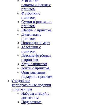
Бейсболки,
панамы и шапки с
принтом
Футболки с
принтом
Сумки и рюкзаки с
принтом
Шарфы с принтом
Джемперы с
принтом
Новогодний мерч
Толстовки с
принтом
Детские футболки
с принтом
Худи с принтом
Зонты с принтом
Оригинальные
подарки с принтом
Съедобные
корпоративные подарки
с логотипом
Наборы специй с
логотипом
Подарочные