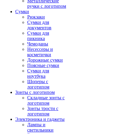
Металлические
ручки с логотипом
Сумки
Рюкзаки
Сумки для
документов
Сумки для
пикника
Чемоданы
Несессеры и
косметички
Дорожные сумки
Поясные сумки
Сумки для
ноутбука
Шоперы с
логотипом
Зонты с логотипом
Складные зонты с
логотипом
Зонты трости с
логотипом
Электроника и гаджеты
Лампы и
светильники