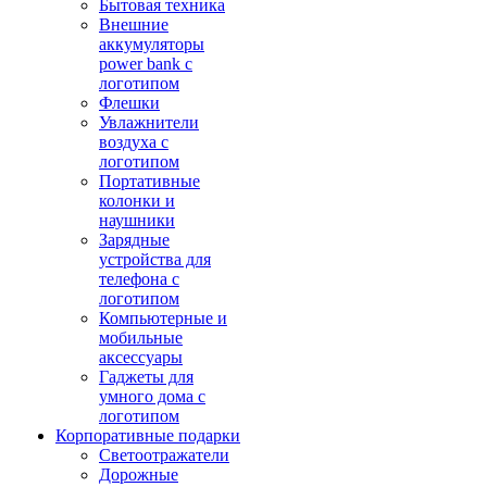
Бытовая техника
Внешние
аккумуляторы
power bank с
логотипом
Флешки
Увлажнители
воздуха с
логотипом
Портативные
колонки и
наушники
Зарядные
устройства для
телефона с
логотипом
Компьютерные и
мобильные
аксессуары
Гаджеты для
умного дома с
логотипом
Корпоративные подарки
Светоотражатели
Дорожные