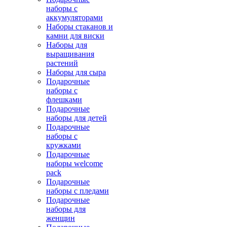
наборы с
аккумуляторами
Наборы стаканов и
камни для виски
Наборы для
выращивания
растений
Наборы для сыра
Подарочные
наборы с
флешками
Подарочные
наборы для детей
Подарочные
наборы с
кружками
Подарочные
наборы welcome
pack
Подарочные
наборы с пледами
Подарочные
наборы для
женщин