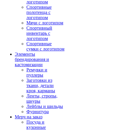
логотипом
Спортивные
полотенца с
логотипом
Мячи с логотипом
Спортивный
инвентарь с
логотипом
Спортивные
сумки с логотипом
Элементы
брендирования и
кастомизации
Ремувки и
пуллеры
Заготовки из
ткани, детали
кроя, карманы
Ленты, стропы,
шнуры
Лейблы и шильды
Фурнитура
Мерч на заказ
Посуда и
кухонные