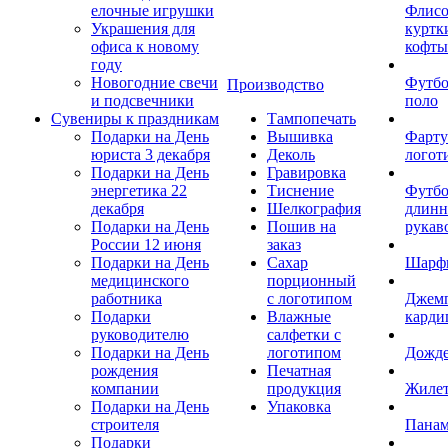
елочные игрушки
Флис
Украшения для
куртк
офиса к новому
кофты
году
Новогодние свечи
Футб
Производство
и подсвечники
поло
Сувениры к праздникам
Тампопечать
Подарки на День
Вышивка
Фарту
юриста 3 декабря
Деколь
логот
Подарки на День
Гравировка
энергетика 22
Тиснение
Футбо
декабря
Шелкография
длин
Подарки на День
Пошив на
рукав
России 12 июня
заказ
Подарки на День
Сахар
Шарф
медицинского
порционный
работника
с логотипом
Джем
Подарки
Влажные
карди
руководителю
салфетки с
Подарки на День
логотипом
Дожд
рождения
Печатная
компании
продукция
Жиле
Подарки на День
Упаковка
строителя
Пана
Подарки