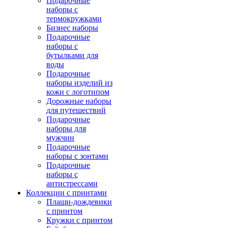
Подарочные
наборы с
термокружками
Бизнес наборы
Подарочные
наборы с
бутылками для
воды
Подарочные
наборы изделий из
кожи с логотипом
Дорожные наборы
для путешествий
Подарочные
наборы для
мужчин
Подарочные
наборы с зонтами
Подарочные
наборы с
антистрессами
Коллекции с принтами
Плащи-дождевики
с принтом
Кружки с принтом