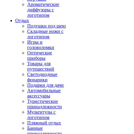
Ароматические
диффузоры с
логотипом
Отдых
Подушки под шею
Складные ножи с
логотипом
Игры и
головоломки
Оптические
приборы
Товары для
путешествий
Светодиодные
фонарики
Подарки для дачи
Автомобильные
аксессуары
Туристические
принадлежности
Мультитулы с
логотипом
Пляжный отдых
Банные
принадлежности