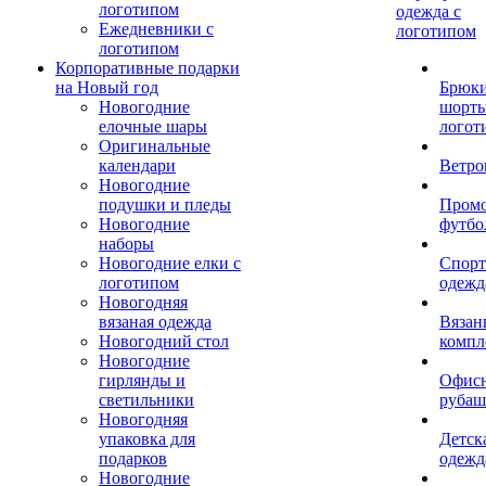
логотипом
одежда с
Ежедневники с
логотипом
логотипом
Корпоративные подарки
на Новый год
Брюки
Новогодние
шорты
елочные шары
логот
Оригинальные
календари
Ветро
Новогодние
подушки и пледы
Пром
Новогодние
футбо
наборы
Новогодние елки с
Спорт
логотипом
одежд
Новогодняя
вязаная одежда
Вязан
Новогодний стол
компл
Новогодние
гирлянды и
Офис
светильники
рубаш
Новогодняя
упаковка для
Детск
подарков
одежд
Новогодние