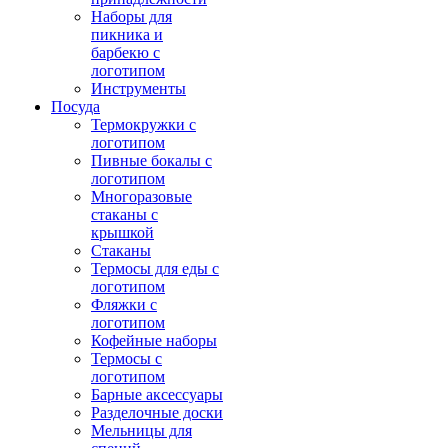
Наборы для
пикника и
барбекю с
логотипом
Инструменты
Посуда
Термокружки с
логотипом
Пивные бокалы с
логотипом
Многоразовые
стаканы с
крышкой
Стаканы
Термосы для еды с
логотипом
Фляжки с
логотипом
Кофейные наборы
Термосы с
логотипом
Барные аксессуары
Разделочные доски
Мельницы для