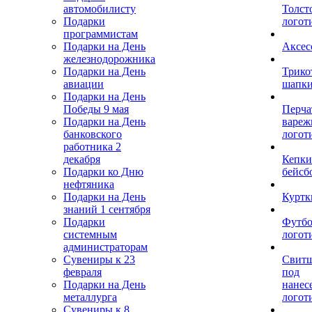
автомобилисту
Толст
Подарки
логот
программистам
Подарки на День
Аксес
железнодорожника
Подарки на День
Трико
авиации
шапк
Подарки на День
Победы 9 мая
Перча
Подарки на День
вареж
банковского
логот
работника 2
декабря
Кепки
Подарки ко Дню
бейсб
нефтяника
Подарки на День
Куртк
знаний 1 сентября
Подарки
Футбо
системным
логот
администраторам
Сувениры к 23
Свит
февраля
под
Подарки на День
нанес
металлурга
логот
Сувениры к 8