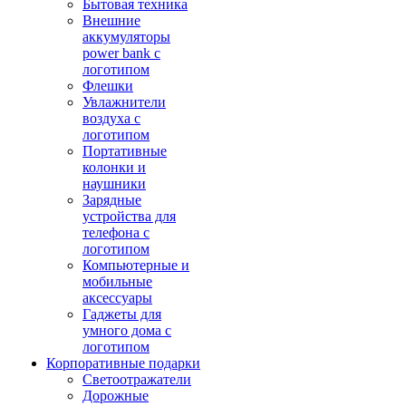
Бытовая техника
Внешние
аккумуляторы
power bank с
логотипом
Флешки
Увлажнители
воздуха с
логотипом
Портативные
колонки и
наушники
Зарядные
устройства для
телефона с
логотипом
Компьютерные и
мобильные
аксессуары
Гаджеты для
умного дома с
логотипом
Корпоративные подарки
Светоотражатели
Дорожные