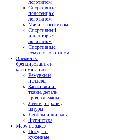
логотипом
Спортивные
полотенца с
логотипом
Мячи с логотипом
Спортивный
инвентарь с
логотипом
Спортивные
сумки с логотипом
Элементы
брендирования и
кастомизации
Ремувки и
пуллеры
Заготовки из
ткани, детали
кроя, карманы
Ленты, стропы,
шнуры
Лейблы и шильды
Фурнитура
Мерч на заказ
Посуда и
кухонные