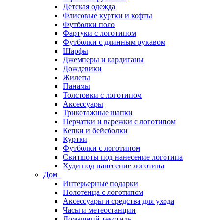
Детская одежда
Флисовые куртки и кофты
Футболки поло
Фартуки с логотипом
Футболки с длинным рукавом
Шарфы
Джемперы и кардиганы
Дождевики
Жилеты
Панамы
Толстовки с логотипом
Аксессуары
Трикотажные шапки
Перчатки и варежки с логотипом
Кепки и бейсболки
Куртки
Футболки с логотипом
Свитшоты под нанесение логотипа
Худи под нанесение логотипа
Дом
Интерьерные подарки
Полотенца с логотипом
Аксессуары и средства для ухода
Часы и метеостанции
Домашний текстиль