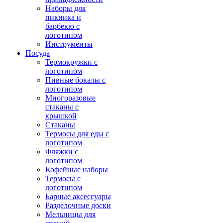
Наборы для
пикника и
барбекю с
логотипом
Инструменты
Посуда
Термокружки с
логотипом
Пивные бокалы с
логотипом
Многоразовые
стаканы с
крышкой
Стаканы
Термосы для еды с
логотипом
Фляжки с
логотипом
Кофейные наборы
Термосы с
логотипом
Барные аксессуары
Разделочные доски
Мельницы для