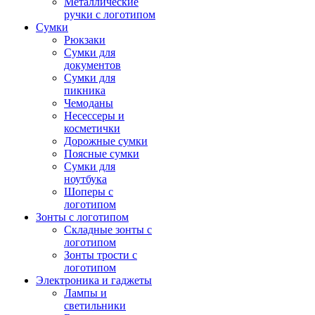
Металлические
ручки с логотипом
Сумки
Рюкзаки
Сумки для
документов
Сумки для
пикника
Чемоданы
Несессеры и
косметички
Дорожные сумки
Поясные сумки
Сумки для
ноутбука
Шоперы с
логотипом
Зонты с логотипом
Складные зонты с
логотипом
Зонты трости с
логотипом
Электроника и гаджеты
Лампы и
светильники