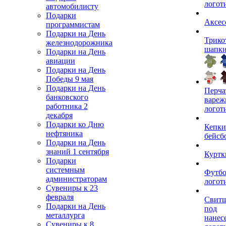
логот
автомобилисту
Подарки
Аксес
программистам
Подарки на День
Трико
железнодорожника
шапк
Подарки на День
авиации
Подарки на День
Победы 9 мая
Подарки на День
Перча
банковского
вареж
работника 2
логот
декабря
Подарки ко Дню
Кепки
нефтяника
бейсб
Подарки на День
знаний 1 сентября
Куртк
Подарки
системным
Футбо
администраторам
логот
Сувениры к 23
февраля
Свит
Подарки на День
под
металлурга
нанес
Сувениры к 8