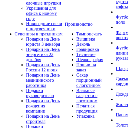
куртк
елочные игрушки
кофты
Украшения для
офиса к новому
Футб
году
поло
Новогодние свечи
Производство
и подсвечники
Фарту
Сувениры к праздникам
Тампопечать
логот
Подарки на День
Вышивка
юриста 3 декабря
Деколь
Футбо
Подарки на День
Гравировка
длин
энергетика 22
Тиснение
рукав
декабря
Шелкография
Подарки на День
Пошив на
Шарф
России 12 июня
заказ
Подарки на День
Сахар
Джем
медицинского
порционный
карди
работника
с логотипом
Подарки
Влажные
Дожд
руководителю
салфетки с
Подарки на День
логотипом
Жиле
рождения
Печатная
компании
продукция
Пана
Подарки на День
Упаковка
строителя
Толст
Подарки