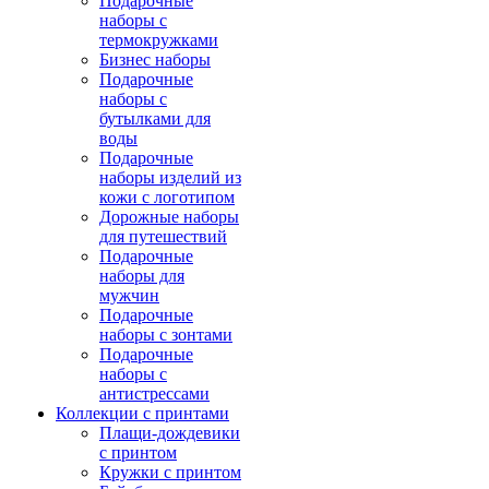
Подарочные
наборы с
термокружками
Бизнес наборы
Подарочные
наборы с
бутылками для
воды
Подарочные
наборы изделий из
кожи с логотипом
Дорожные наборы
для путешествий
Подарочные
наборы для
мужчин
Подарочные
наборы с зонтами
Подарочные
наборы с
антистрессами
Коллекции с принтами
Плащи-дождевики
с принтом
Кружки с принтом