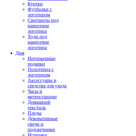
Куртки
Футболки с
логотипом
Свитшоты под
нанесение
логотипа
Худи под
нанесение
логотипа
Дом
Интерьерные
подарки
Полотенца с
логотипом
Аксессуары и
средства для ухода
Часы и
метеостанции
Домашний
текстиль
Пледы
Декоративные
свечи и
подсвечники
Игрушки