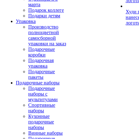
логот
марта
Подарок коллеге
Худи 
Подарки детям
нанес
Упаковка
логот
Производство
полноцветной
самосборной
упаковки на заказ
Подарочные
коробки
Подарочная
упаковка
Подарочные
пакеты
Подарочные наборы
Подарочные
наборы с
мультитулами
Спортивные
наборы
Кухонные
подарочные
наборы
Винные наборы
Подарочные