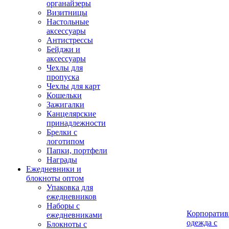
органайзеры
Визитницы
Настольные
аксессуары
Антистрессы
Бейджи и
аксессуары
Чехлы для
пропуска
Чехлы для карт
Кошельки
Зажигалки
Канцелярские
принадлежности
Брелки с
логотипом
Папки, портфели
Награды
Ежедневники и
блокноты оптом
Упаковка для
ежедневников
Наборы с
Корпоратив
ежедневниками
одежда с
Блокноты с