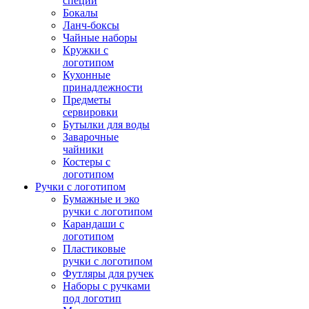
специй
Бокалы
Ланч-боксы
Чайные наборы
Кружки с
логотипом
Кухонные
принадлежности
Предметы
сервировки
Бутылки для воды
Заварочные
чайники
Костеры с
логотипом
Ручки с логотипом
Бумажные и эко
ручки с логотипом
Карандаши с
логотипом
Пластиковые
ручки с логотипом
Футляры для ручек
Наборы с ручками
под логотип