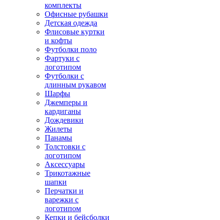
комплекты
Офисные рубашки
Детская одежда
Флисовые куртки
и кофты
Футболки поло
Фартуки с
логотипом
Футболки с
длинным рукавом
Шарфы
Джемперы и
кардиганы
Дождевики
Жилеты
Панамы
Толстовки с
логотипом
Аксессуары
Трикотажные
шапки
Перчатки и
варежки с
логотипом
Кепки и бейсболки