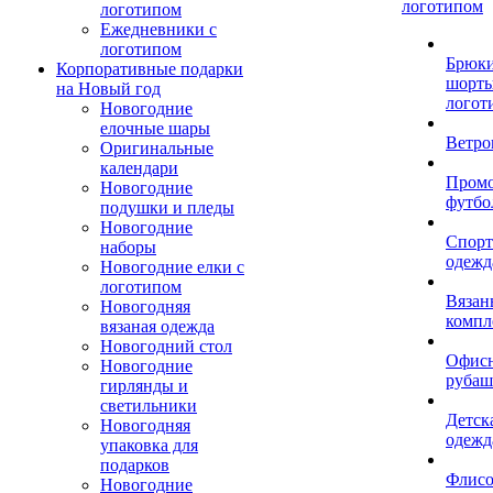
логотипом
логотипом
Ежедневники с
логотипом
Брюки
Корпоративные подарки
шорты
на Новый год
логот
Новогодние
елочные шары
Ветро
Оригинальные
календари
Пром
Новогодние
футбо
подушки и пледы
Новогодние
Спорт
наборы
одежд
Новогодние елки с
логотипом
Вязан
Новогодняя
компл
вязаная одежда
Новогодний стол
Офис
Новогодние
рубаш
гирлянды и
светильники
Детск
Новогодняя
одежд
упаковка для
подарков
Флис
Новогодние