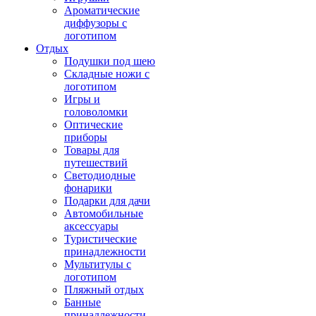
Ароматические
диффузоры с
логотипом
Отдых
Подушки под шею
Складные ножи с
логотипом
Игры и
головоломки
Оптические
приборы
Товары для
путешествий
Светодиодные
фонарики
Подарки для дачи
Автомобильные
аксессуары
Туристические
принадлежности
Мультитулы с
логотипом
Пляжный отдых
Банные
принадлежности