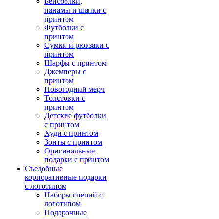
Бейсболки,
панамы и шапки с
принтом
Футболки с
принтом
Сумки и рюкзаки с
принтом
Шарфы с принтом
Джемперы с
принтом
Новогодний мерч
Толстовки с
принтом
Детские футболки
с принтом
Худи с принтом
Зонты с принтом
Оригинальные
подарки с принтом
Съедобные
корпоративные подарки
с логотипом
Наборы специй с
логотипом
Подарочные