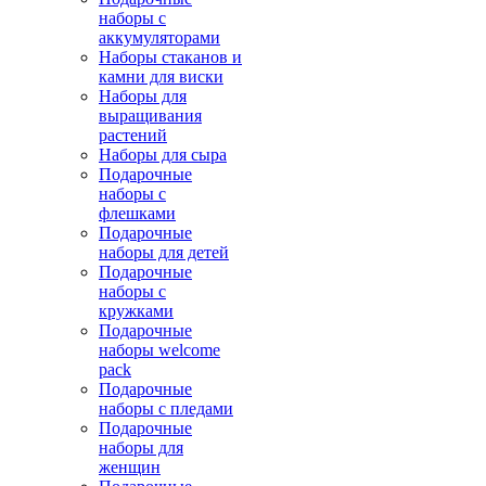
наборы с
аккумуляторами
Наборы стаканов и
камни для виски
Наборы для
выращивания
растений
Наборы для сыра
Подарочные
наборы с
флешками
Подарочные
наборы для детей
Подарочные
наборы с
кружками
Подарочные
наборы welcome
pack
Подарочные
наборы с пледами
Подарочные
наборы для
женщин