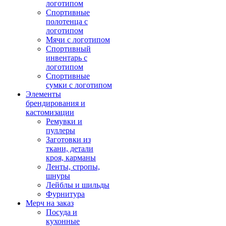
логотипом
Спортивные
полотенца с
логотипом
Мячи с логотипом
Спортивный
инвентарь с
логотипом
Спортивные
сумки с логотипом
Элементы
брендирования и
кастомизации
Ремувки и
пуллеры
Заготовки из
ткани, детали
кроя, карманы
Ленты, стропы,
шнуры
Лейблы и шильды
Фурнитура
Мерч на заказ
Посуда и
кухонные