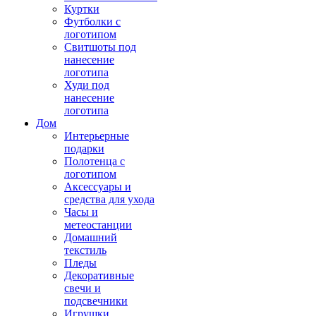
Куртки
Футболки с
логотипом
Свитшоты под
нанесение
логотипа
Худи под
нанесение
логотипа
Дом
Интерьерные
подарки
Полотенца с
логотипом
Аксессуары и
средства для ухода
Часы и
метеостанции
Домашний
текстиль
Пледы
Декоративные
свечи и
подсвечники
Игрушки