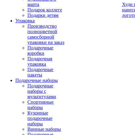
марта
Худи 
Подарок коллеге
нанес
Подарки детям
логот
Упаковка
Производство
полноцветной
самосборной
упаковки на заказ
Подарочные
коробки
Подарочная
упаковка
Подарочные
пакеты
Подарочные наборы
Подарочные
наборы с
мультитулами
Спортивные
наборы
Кухонные
подарочные
наборы
Винные наборы
Подарочные