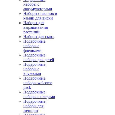
наборы с
аккумуляторами
Наборы стаканов и
камни для виски
Наборы для
выращивания
растений
Наборы для сыра
Подарочные
наборы с
флешками
Подарочные
наборы для детей
Подарочные
наборы с
кружками
Подарочные
наборы welcome
pack
Подарочные
наборы с пледами
Подарочные
наборы для
женщин