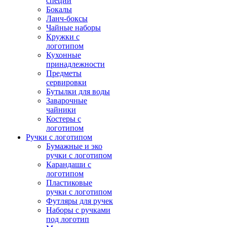
специй
Бокалы
Ланч-боксы
Чайные наборы
Кружки с
логотипом
Кухонные
принадлежности
Предметы
сервировки
Бутылки для воды
Заварочные
чайники
Костеры с
логотипом
Ручки с логотипом
Бумажные и эко
ручки с логотипом
Карандаши с
логотипом
Пластиковые
ручки с логотипом
Футляры для ручек
Наборы с ручками
под логотип