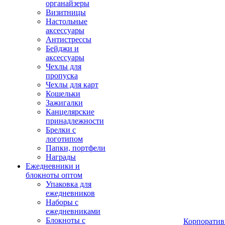
органайзеры
Визитницы
Настольные
аксессуары
Антистрессы
Бейджи и
аксессуары
Чехлы для
пропуска
Чехлы для карт
Кошельки
Зажигалки
Канцелярские
принадлежности
Брелки с
логотипом
Папки, портфели
Награды
Ежедневники и
блокноты оптом
Упаковка для
ежедневников
Наборы с
ежедневниками
Блокноты с
Корпоратив