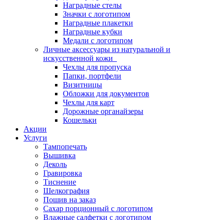
Наградные стелы
Значки с логотипом
Наградные плакетки
Наградные кубки
Медали с логотипом
Личные аксессуары из натуральной и
искусственной кожи
Чехлы для пропуска
Папки, портфели
Визитницы
Обложки для документов
Чехлы для карт
Дорожные органайзеры
Кошельки
Акции
Услуги
Тампопечать
Вышивка
Деколь
Гравировка
Тиснение
Шелкография
Пошив на заказ
Сахар порционный с логотипом
Влажные салфетки с логотипом