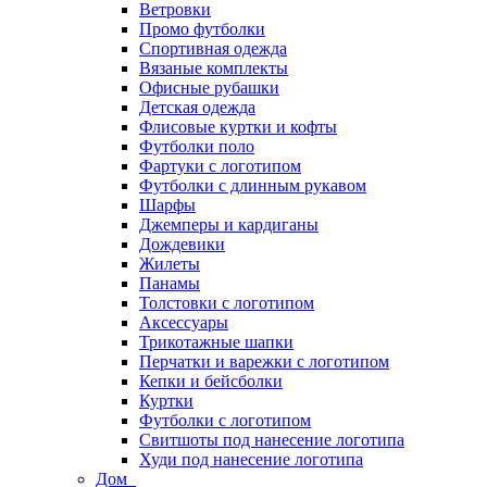
Ветровки
Промо футболки
Спортивная одежда
Вязаные комплекты
Офисные рубашки
Детская одежда
Флисовые куртки и кофты
Футболки поло
Фартуки с логотипом
Футболки с длинным рукавом
Шарфы
Джемперы и кардиганы
Дождевики
Жилеты
Панамы
Толстовки с логотипом
Аксессуары
Трикотажные шапки
Перчатки и варежки с логотипом
Кепки и бейсболки
Куртки
Футболки с логотипом
Свитшоты под нанесение логотипа
Худи под нанесение логотипа
Дом