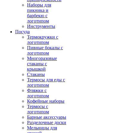
Наборы для
пикника и
барбекю с
логотипом
Инструменты
Посуда
Термокружки с
логотипом
Пивные бокалы с
логотипом
Многоразовые
стаканы с
крышкой
Стаканы
Термосы для еды с
логотипом
Фляжки с
логотипом
Кофейные наборы
Термосы с
логотипом
Барные аксессуары
Разделочные доски
Мельницы для