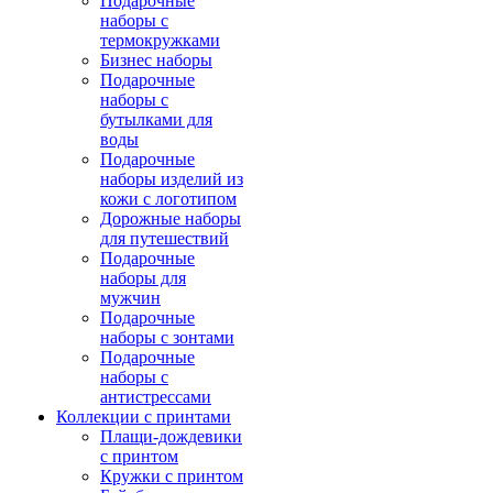
Подарочные
наборы с
термокружками
Бизнес наборы
Подарочные
наборы с
бутылками для
воды
Подарочные
наборы изделий из
кожи с логотипом
Дорожные наборы
для путешествий
Подарочные
наборы для
мужчин
Подарочные
наборы с зонтами
Подарочные
наборы с
антистрессами
Коллекции с принтами
Плащи-дождевики
с принтом
Кружки с принтом