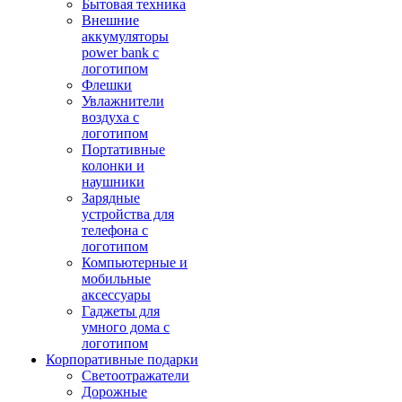
Бытовая техника
Внешние
аккумуляторы
power bank с
логотипом
Флешки
Увлажнители
воздуха с
логотипом
Портативные
колонки и
наушники
Зарядные
устройства для
телефона с
логотипом
Компьютерные и
мобильные
аксессуары
Гаджеты для
умного дома с
логотипом
Корпоративные подарки
Светоотражатели
Дорожные