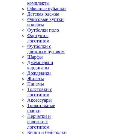
комплекты
Офисные рубашки
Детская одежда
Флисовые куртки
и кофты
Футболки поло
Фартуки с
логотипом
Футболки с
длинным рукавом
Шарфы
Джемперы и
кардиганы
Дождевики
Жилеты
Панамы
Толстовки с
логотипом
Аксессуары
Трикотажные
шапки
Перчатки и
варежки с
логотипом
Кепки и бейсболки