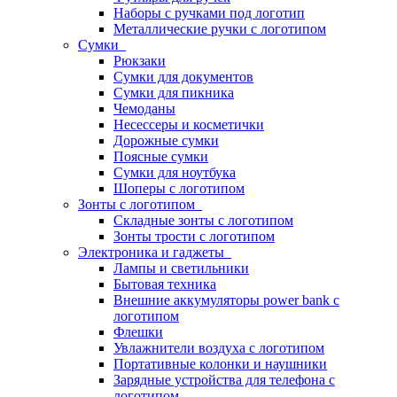
Наборы с ручками под логотип
Металлические ручки с логотипом
Сумки
Рюкзаки
Сумки для документов
Сумки для пикника
Чемоданы
Несессеры и косметички
Дорожные сумки
Поясные сумки
Сумки для ноутбука
Шоперы с логотипом
Зонты с логотипом
Складные зонты с логотипом
Зонты трости с логотипом
Электроника и гаджеты
Лампы и светильники
Бытовая техника
Внешние аккумуляторы power bank с
логотипом
Флешки
Увлажнители воздуха с логотипом
Портативные колонки и наушники
Зарядные устройства для телефона с
логотипом