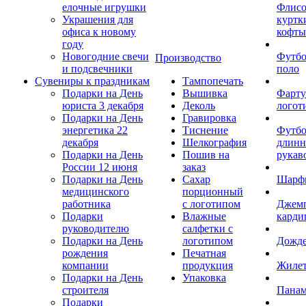
елочные игрушки
Флис
Украшения для
куртк
офиса к новому
кофты
году
Новогодние свечи
Футб
Производство
и подсвечники
поло
Сувениры к праздникам
Тампопечать
Подарки на День
Вышивка
Фарту
юриста 3 декабря
Деколь
логот
Подарки на День
Гравировка
энергетика 22
Тиснение
Футбо
декабря
Шелкография
длин
Подарки на День
Пошив на
рукав
России 12 июня
заказ
Подарки на День
Сахар
Шарф
медицинского
порционный
работника
с логотипом
Джем
Подарки
Влажные
карди
руководителю
салфетки с
Подарки на День
логотипом
Дожд
рождения
Печатная
компании
продукция
Жиле
Подарки на День
Упаковка
строителя
Пана
Подарки