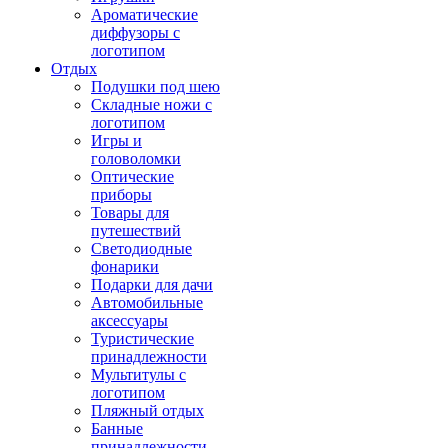
Ароматические
диффузоры с
логотипом
Отдых
Подушки под шею
Складные ножи с
логотипом
Игры и
головоломки
Оптические
приборы
Товары для
путешествий
Светодиодные
фонарики
Подарки для дачи
Автомобильные
аксессуары
Туристические
принадлежности
Мультитулы с
логотипом
Пляжный отдых
Банные
принадлежности