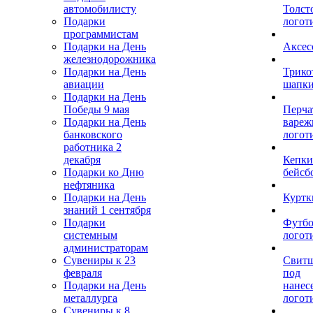
автомобилисту
Толст
Подарки
логот
программистам
Подарки на День
Аксес
железнодорожника
Подарки на День
Трико
авиации
шапк
Подарки на День
Победы 9 мая
Перча
Подарки на День
вареж
банковского
логот
работника 2
декабря
Кепки
Подарки ко Дню
бейсб
нефтяника
Подарки на День
Куртк
знаний 1 сентября
Подарки
Футбо
системным
логот
администраторам
Сувениры к 23
Свит
февраля
под
Подарки на День
нанес
металлурга
логот
Сувениры к 8