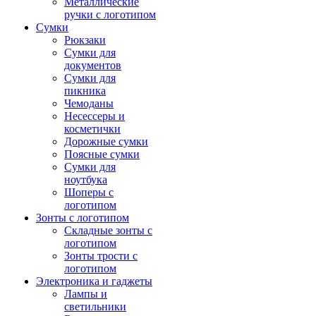
Металлические
ручки с логотипом
Сумки
Рюкзаки
Сумки для
документов
Сумки для
пикника
Чемоданы
Несессеры и
косметички
Дорожные сумки
Поясные сумки
Сумки для
ноутбука
Шоперы с
логотипом
Зонты с логотипом
Складные зонты с
логотипом
Зонты трости с
логотипом
Электроника и гаджеты
Лампы и
светильники