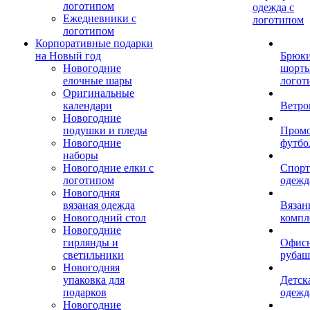
логотипом
одежда с
Ежедневники с
логотипом
логотипом
Корпоративные подарки
на Новый год
Брюки
Новогодние
шорты
елочные шары
логот
Оригинальные
календари
Ветро
Новогодние
подушки и пледы
Пром
Новогодние
футбо
наборы
Новогодние елки с
Спорт
логотипом
одежд
Новогодняя
вязаная одежда
Вязан
Новогодний стол
компл
Новогодние
гирлянды и
Офис
светильники
рубаш
Новогодняя
упаковка для
Детск
подарков
одежд
Новогодние