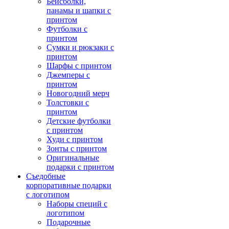
Бейсболки,
панамы и шапки с
принтом
Футболки с
принтом
Сумки и рюкзаки с
принтом
Шарфы с принтом
Джемперы с
принтом
Новогодний мерч
Толстовки с
принтом
Детские футболки
с принтом
Худи с принтом
Зонты с принтом
Оригинальные
подарки с принтом
Съедобные
корпоративные подарки
с логотипом
Наборы специй с
логотипом
Подарочные