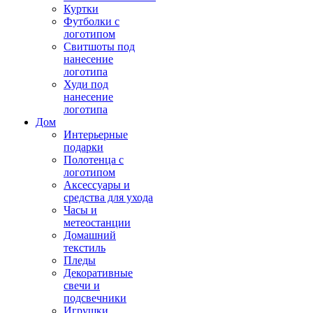
Куртки
Футболки с
логотипом
Свитшоты под
нанесение
логотипа
Худи под
нанесение
логотипа
Дом
Интерьерные
подарки
Полотенца с
логотипом
Аксессуары и
средства для ухода
Часы и
метеостанции
Домашний
текстиль
Пледы
Декоративные
свечи и
подсвечники
Игрушки