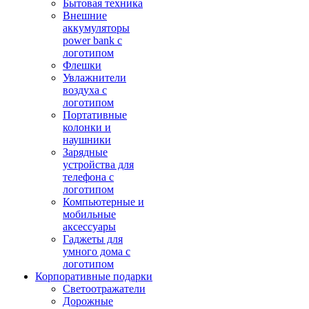
Бытовая техника
Внешние
аккумуляторы
power bank с
логотипом
Флешки
Увлажнители
воздуха с
логотипом
Портативные
колонки и
наушники
Зарядные
устройства для
телефона с
логотипом
Компьютерные и
мобильные
аксессуары
Гаджеты для
умного дома с
логотипом
Корпоративные подарки
Светоотражатели
Дорожные