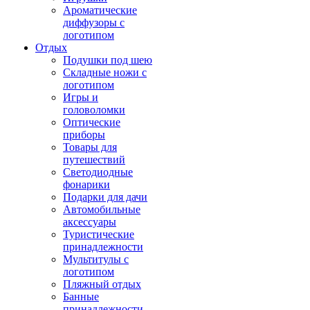
Ароматические
диффузоры с
логотипом
Отдых
Подушки под шею
Складные ножи с
логотипом
Игры и
головоломки
Оптические
приборы
Товары для
путешествий
Светодиодные
фонарики
Подарки для дачи
Автомобильные
аксессуары
Туристические
принадлежности
Мультитулы с
логотипом
Пляжный отдых
Банные
принадлежности