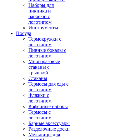
Наборы для
пикника и
барбекю с
логотипом
Инструменты
Посуда
Термокружки с
логотипом
Пивные бокалы с
логотипом
Многоразовые
стаканы с
крышкой
Стаканы
Термосы для еды с
логотипом
Фляжки с
логотипом
Кофейные наборы
Термосы с
логотипом
Барные аксессуары
Разделочные доски
Мельницы для