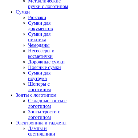
Металлические
ручки с логотипом
Сумки
Рюкзаки
Сумки для
документов
Сумки для
пикника
Чемоданы
Несессеры и
косметички
Дорожные сумки
Поясные сумки
Сумки для
ноутбука
Шоперы с
логотипом
Зонты с логотипом
Складные зонты с
логотипом
Зонты трости с
логотипом
Электроника и гаджеты
Лампы и
светильники