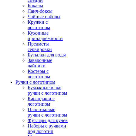
специй
Бокалы
Ланч-боксы
Чайные наборы
Кружки с
логотипом
Кухонные
принадлежности
Предметы
сервировки
Бутылки для воды
Заварочные
чайники
Костеры с
логотипом
Ручки с логотипом
Бумажные и эко
ручки с логотипом
Карандаши с
логотипом
Пластиковые
ручки с логотипом
Футляры для ручек
Наборы с ручками
под логотип