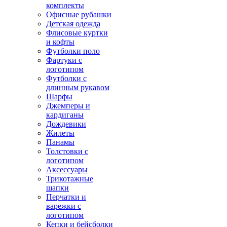
комплекты
Офисные рубашки
Детская одежда
Флисовые куртки
и кофты
Футболки поло
Фартуки с
логотипом
Футболки с
длинным рукавом
Шарфы
Джемперы и
кардиганы
Дождевики
Жилеты
Панамы
Толстовки с
логотипом
Аксессуары
Трикотажные
шапки
Перчатки и
варежки с
логотипом
Кепки и бейсболки