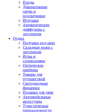
Пледы
Декоративные
свечи и
подсвечники
Игрушки
Ароматические
диффузоры с
логотипом
Отдых
Подушки под шею
Складные ножи с
логотипом
Игры и
головоломки
Оптические
приборы
Товары для
путешествий
Светодиодные
фонарики
Подарки для дачи
Автомобильные
аксессуары
Туристические
принадлежности