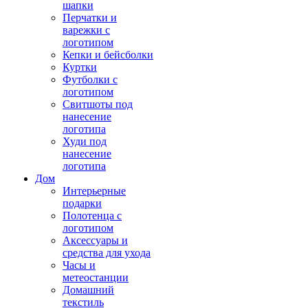
шапки
Перчатки и
варежки с
логотипом
Кепки и бейсболки
Куртки
Футболки с
логотипом
Свитшоты под
нанесение
логотипа
Худи под
нанесение
логотипа
Дом
Интерьерные
подарки
Полотенца с
логотипом
Аксессуары и
средства для ухода
Часы и
метеостанции
Домашний
текстиль