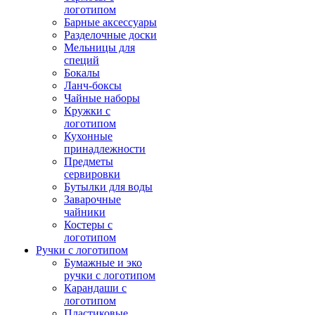
логотипом
Барные аксессуары
Разделочные доски
Мельницы для
специй
Бокалы
Ланч-боксы
Чайные наборы
Кружки с
логотипом
Кухонные
принадлежности
Предметы
сервировки
Бутылки для воды
Заварочные
чайники
Костеры с
логотипом
Ручки с логотипом
Бумажные и эко
ручки с логотипом
Карандаши с
логотипом
Пластиковые