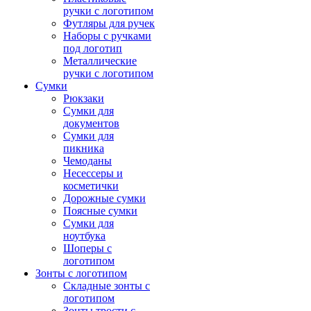
ручки с логотипом
Футляры для ручек
Наборы с ручками
под логотип
Металлические
ручки с логотипом
Сумки
Рюкзаки
Сумки для
документов
Сумки для
пикника
Чемоданы
Несессеры и
косметички
Дорожные сумки
Поясные сумки
Сумки для
ноутбука
Шоперы с
логотипом
Зонты с логотипом
Складные зонты с
логотипом
Зонты трости с