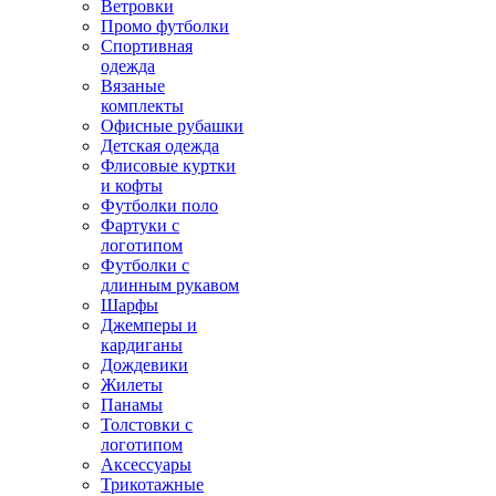
Ветровки
Промо футболки
Спортивная
одежда
Вязаные
комплекты
Офисные рубашки
Детская одежда
Флисовые куртки
и кофты
Футболки поло
Фартуки с
логотипом
Футболки с
длинным рукавом
Шарфы
Джемперы и
кардиганы
Дождевики
Жилеты
Панамы
Толстовки с
логотипом
Аксессуары
Трикотажные