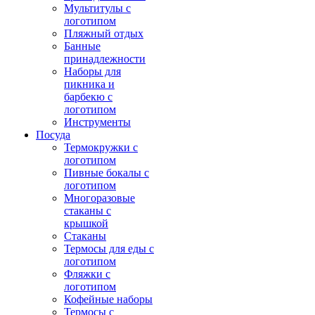
Мультитулы с
логотипом
Пляжный отдых
Банные
принадлежности
Наборы для
пикника и
барбекю с
логотипом
Инструменты
Посуда
Термокружки с
логотипом
Пивные бокалы с
логотипом
Многоразовые
стаканы с
крышкой
Стаканы
Термосы для еды с
логотипом
Фляжки с
логотипом
Кофейные наборы
Термосы с