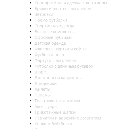
Корпоративная одежда с логотипом
Брюки и шорты с логотипом
Ветровки
Промо футболки
Спортивная одежда
Вязаные комплекты
Офисные рубашки
Детская одежда
Флисовые куртки и кофты
Футболки поло
Фартуки с логотипом
Футболки с длинным рукавом
Шарфы
Джемперы и кардиганы
Дождевики
Жилеты
Панамы
Толстовки с логотипом
Аксессуары
Трикотажные шапки
Перчатки и варежки с логотипом
Кепки и бейсболки