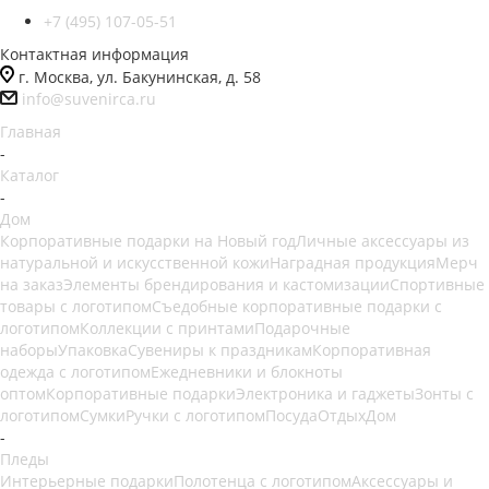
+7 (495) 107-05-51
Контактная информация
г. Москва, ул. Бакунинская, д. 58
info@suvenirca.ru
Главная
-
Каталог
-
Дом
Корпоративные подарки на Новый год
Личные аксессуары из
натуральной и искусственной кожи
Наградная продукция
Мерч
на заказ
Элементы брендирования и кастомизации
Спортивные
товары с логотипом
Съедобные корпоративные подарки с
логотипом
Коллекции с принтами
Подарочные
наборы
Упаковка
Сувениры к праздникам
Корпоративная
одежда с логотипом
Ежедневники и блокноты
оптом
Корпоративные подарки
Электроника и гаджеты
Зонты с
логотипом
Сумки
Ручки с логотипом
Посуда
Отдых
Дом
-
Пледы
Интерьерные подарки
Полотенца с логотипом
Аксессуары и