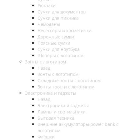
Рюкзаки
Сумки для документов
Сумки для пикника
Чемоданы
Несессеры и косметички
Дорожные сумки
Поясные сумки
Сумки для ноутбука
Шоперы с логотипом
Зонты с логотипом
Назад
Зонты с логотипом
Складные зонты с логотипом
Зонты трости с логотипом
Электроника и гаджеты
Назад
Электроника и гаджеты
Лампы и светильники
Бытовая техника
Внешние аккумуляторы power bank с
логотипом
Флешки