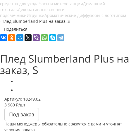
средства для ухода
Часы и метеостанции
Домашний
текстиль
Декоративные свечи и
подсвечники
Игрушки
Ароматические диффузоры с логотипом
-
Плед Slumberland Plus на заказ, S
Поделиться
Плед Slumberland Plus на
заказ, S
Артикул:
18249.02
3 969
₽
/шт
Под заказ
Наши менеджеры обязательно свяжутся с вами и уточнят
условия заказа