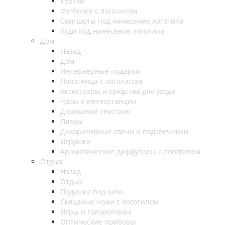
Куртки
Футболки с логотипом
Свитшоты под нанесение логотипа
Худи под нанесение логотипа
Дом
Назад
Дом
Интерьерные подарки
Полотенца с логотипом
Аксессуары и средства для ухода
Часы и метеостанции
Домашний текстиль
Пледы
Декоративные свечи и подсвечники
Игрушки
Ароматические диффузоры с логотипом
Отдых
Назад
Отдых
Подушки под шею
Складные ножи с логотипом
Игры и головоломки
Оптические приборы