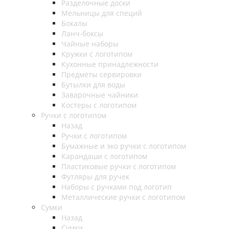
Разделочные доски
Мельницы для специй
Бокалы
Ланч-боксы
Чайные наборы
Кружки с логотипом
Кухонные принадлежности
Предметы сервировки
Бутылки для воды
Заварочные чайники
Костеры с логотипом
Ручки с логотипом
Назад
Ручки с логотипом
Бумажные и эко ручки с логотипом
Карандаши с логотипом
Пластиковые ручки с логотипом
Футляры для ручек
Наборы с ручками под логотип
Металлические ручки с логотипом
Сумки
Назад
Сумки