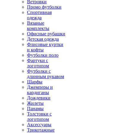
Ветровки
Промо футболки
Спортивная
одежда
Вязаные
комплекты
Офисные рубашки
Детская одежда
Флисовые куртки
и кофты
Футболки поло
Фартуки с
логотипом
Футболки с
длинным рукавом
Шарфы
Джемперы и
кардиганы
Дождевики
Жилеты
Панамы
Толстовки с
логотипом
Аксессуары
Трикотажные