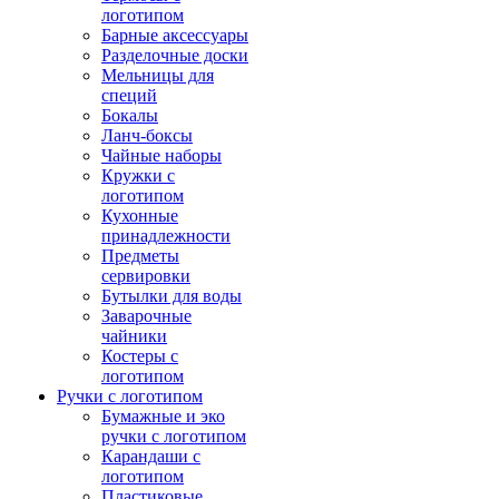
логотипом
Барные аксессуары
Разделочные доски
Мельницы для
специй
Бокалы
Ланч-боксы
Чайные наборы
Кружки с
логотипом
Кухонные
принадлежности
Предметы
сервировки
Бутылки для воды
Заварочные
чайники
Костеры с
логотипом
Ручки с логотипом
Бумажные и эко
ручки с логотипом
Карандаши с
логотипом
Пластиковые