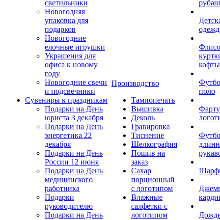
светильники
рубаш
Новогодняя
упаковка для
Детск
подарков
одежд
Новогодние
елочные игрушки
Флис
Украшения для
куртк
офиса к новому
кофты
году
Новогодние свечи
Футб
Производство
и подсвечники
поло
Сувениры к праздникам
Тампопечать
Подарки на День
Вышивка
Фарту
юриста 3 декабря
Деколь
логот
Подарки на День
Гравировка
энергетика 22
Тиснение
Футбо
декабря
Шелкография
длин
Подарки на День
Пошив на
рукав
России 12 июня
заказ
Подарки на День
Сахар
Шарф
медицинского
порционный
работника
с логотипом
Джем
Подарки
Влажные
карди
руководителю
салфетки с
Подарки на День
логотипом
Дожд