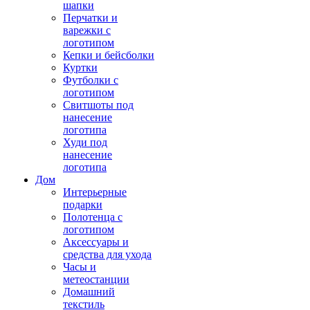
шапки
Перчатки и
варежки с
логотипом
Кепки и бейсболки
Куртки
Футболки с
логотипом
Свитшоты под
нанесение
логотипа
Худи под
нанесение
логотипа
Дом
Интерьерные
подарки
Полотенца с
логотипом
Аксессуары и
средства для ухода
Часы и
метеостанции
Домашний
текстиль