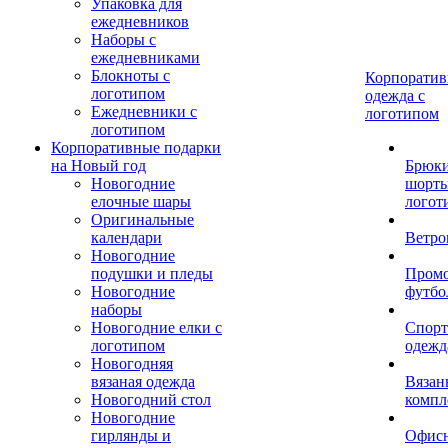
Упаковка для
ежедневников
Наборы с
ежедневниками
Блокноты с
Корпоратив
логотипом
одежда с
Ежедневники с
логотипом
логотипом
Корпоративные подарки
на Новый год
Брюки
Новогодние
шорты
елочные шары
логот
Оригинальные
календари
Ветро
Новогодние
подушки и пледы
Пром
Новогодние
футбо
наборы
Новогодние елки с
Спорт
логотипом
одежд
Новогодняя
вязаная одежда
Вязан
Новогодний стол
компл
Новогодние
гирлянды и
Офис