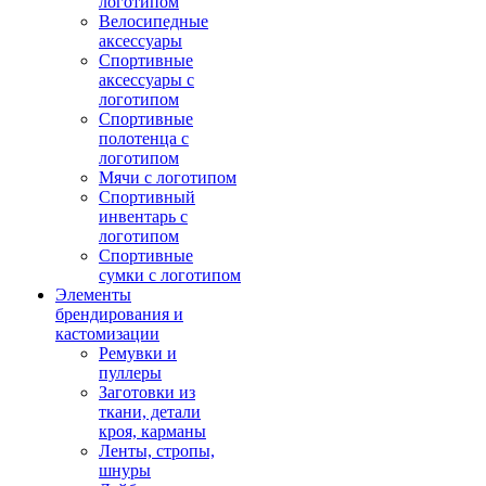
логотипом
Велосипедные
аксессуары
Спортивные
аксессуары с
логотипом
Спортивные
полотенца с
логотипом
Мячи с логотипом
Спортивный
инвентарь с
логотипом
Спортивные
сумки с логотипом
Элементы
брендирования и
кастомизации
Ремувки и
пуллеры
Заготовки из
ткани, детали
кроя, карманы
Ленты, стропы,
шнуры