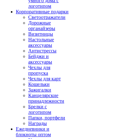
умного дома с
логотипом
Корпоративные подарки
Светоотражатели
Дорожные
органайзеры
Визитницы
Настольные
аксессуары
Антистрессы
Бейджи и
аксессуары
Чехлы для
пропуска
Чехлы для карт
Кошельки
Зажигалки
Канцелярские
принадлежности
Брелки с
логотипом
Папки, портфели
Награды
Ежедневники и
блокноты оптом