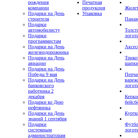
рождения
Печатная
компании
продукция
Жиле
Подарки на День
Упаковка
строителя
Пана
Подарки
автомобилисту
Толст
Подарки
логот
программистам
Подарки на День
Аксес
железнодорожника
Подарки на День
Трико
авиации
шапк
Подарки на День
Победы 9 мая
Перча
Подарки на День
вареж
банковского
логот
работника 2
декабря
Кепки
Подарки ко Дню
бейсб
нефтяника
Подарки на День
Куртк
знаний 1 сентября
Подарки
Футбо
системным
логот
администраторам