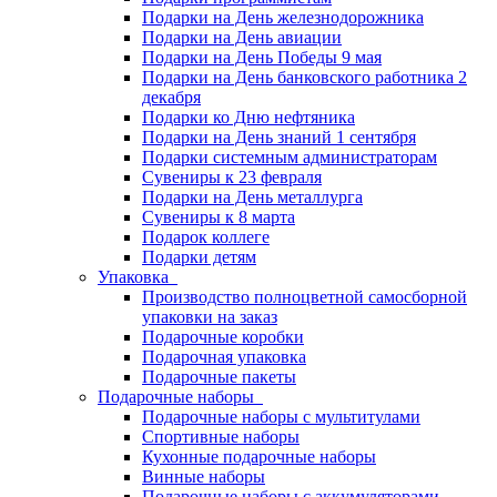
Подарки на День железнодорожника
Подарки на День авиации
Подарки на День Победы 9 мая
Подарки на День банковского работника 2
декабря
Подарки ко Дню нефтяника
Подарки на День знаний 1 сентября
Подарки системным администраторам
Сувениры к 23 февраля
Подарки на День металлурга
Сувениры к 8 марта
Подарок коллеге
Подарки детям
Упаковка
Производство полноцветной самосборной
упаковки на заказ
Подарочные коробки
Подарочная упаковка
Подарочные пакеты
Подарочные наборы
Подарочные наборы с мультитулами
Спортивные наборы
Кухонные подарочные наборы
Винные наборы
Подарочные наборы с аккумуляторами