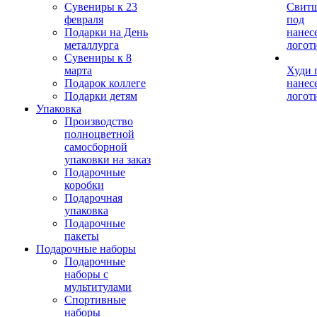
Сувениры к 23
Свит
февраля
под
Подарки на День
нанес
металлурга
логот
Сувениры к 8
марта
Худи 
Подарок коллеге
нанес
Подарки детям
логот
Упаковка
Производство
полноцветной
самосборной
упаковки на заказ
Подарочные
коробки
Подарочная
упаковка
Подарочные
пакеты
Подарочные наборы
Подарочные
наборы с
мультитулами
Спортивные
наборы