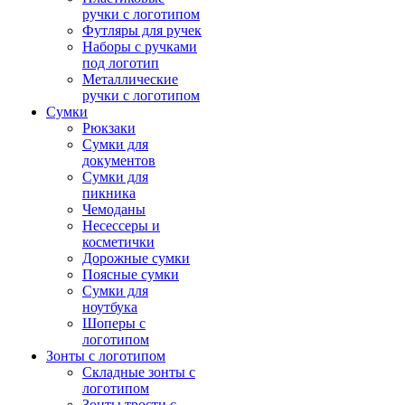
ручки с логотипом
Футляры для ручек
Наборы с ручками
под логотип
Металлические
ручки с логотипом
Сумки
Рюкзаки
Сумки для
документов
Сумки для
пикника
Чемоданы
Несессеры и
косметички
Дорожные сумки
Поясные сумки
Сумки для
ноутбука
Шоперы с
логотипом
Зонты с логотипом
Складные зонты с
логотипом
Зонты трости с