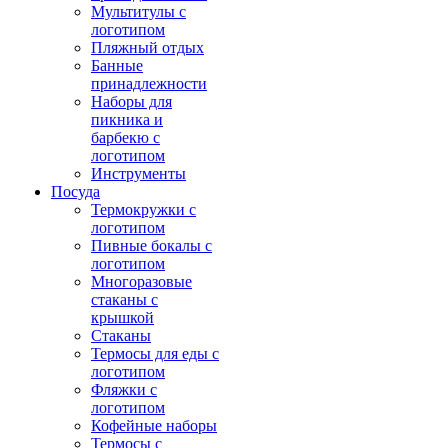
Мультитулы с
логотипом
Пляжный отдых
Банные
принадлежности
Наборы для
пикника и
барбекю с
логотипом
Инструменты
Посуда
Термокружки с
логотипом
Пивные бокалы с
логотипом
Многоразовые
стаканы с
крышкой
Стаканы
Термосы для еды с
логотипом
Фляжки с
логотипом
Кофейные наборы
Термосы с