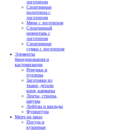
логотипом
Спортивные
полотенца с
логотипом
Мячи с логотипом
Спортивный
инвентарь с
логотипом
Спортивные
сумки с логотипом
Элементы
брендирования и
кастомизации
Ремувки и
пуллеры
Заготовки из
ткани, детали
кроя, карманы
Ленты, стропы,
шнуры
Лейблы и шильды
Фурнитура
Мерч на заказ
Посуда и
кухонные