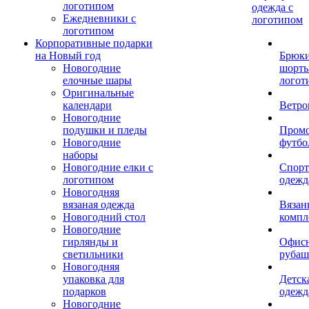
логотипом
одежда с
Ежедневники с
логотипом
логотипом
Корпоративные подарки
на Новый год
Брюки
Новогодние
шорты
елочные шары
логот
Оригинальные
календари
Ветро
Новогодние
подушки и пледы
Пром
Новогодние
футбо
наборы
Новогодние елки с
Спорт
логотипом
одежд
Новогодняя
вязаная одежда
Вязан
Новогодний стол
компл
Новогодние
гирлянды и
Офис
светильники
рубаш
Новогодняя
упаковка для
Детск
подарков
одежд
Новогодние