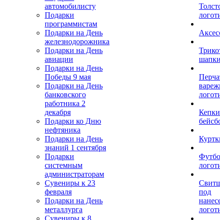
автомобилисту
Толст
Подарки
логот
программистам
Подарки на День
Аксес
железнодорожника
Подарки на День
Трико
авиации
шапк
Подарки на День
Победы 9 мая
Перча
Подарки на День
вареж
банковского
логот
работника 2
декабря
Кепки
Подарки ко Дню
бейсб
нефтяника
Подарки на День
Куртк
знаний 1 сентября
Подарки
Футбо
системным
логот
администраторам
Сувениры к 23
Свит
февраля
под
Подарки на День
нанес
металлурга
логот
Сувениры к 8