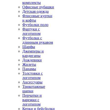
комплекты
Офисные рубашки
Детская одежда
Флисовые куртки
и кофты
Футболки поло
Фартуки с
логотипом
Футболки с
длинным рукавом
Шарфы
Джемперы и
кардиганы
Дождевики
Жилеты
Панамы
Толстовки с
логотипом
Аксессуары
Трикотажные
шапки
Перчатки и
варежки с
логотипом
Кепки и бейсболки