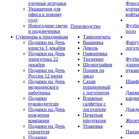
елочные игрушки
Флис
Украшения для
куртк
офиса к новому
кофты
году
Новогодние свечи
Футб
Производство
и подсвечники
поло
Сувениры к праздникам
Тампопечать
Подарки на День
Вышивка
Фарту
юриста 3 декабря
Деколь
логот
Подарки на День
Гравировка
энергетика 22
Тиснение
Футбо
декабря
Шелкография
длин
Подарки на День
Пошив на
рукав
России 12 июня
заказ
Подарки на День
Сахар
Шарф
медицинского
порционный
работника
с логотипом
Джем
Подарки
Влажные
карди
руководителю
салфетки с
Подарки на День
логотипом
Дожд
рождения
Печатная
компании
продукция
Жиле
Подарки на День
Упаковка
строителя
Пана
Подарки