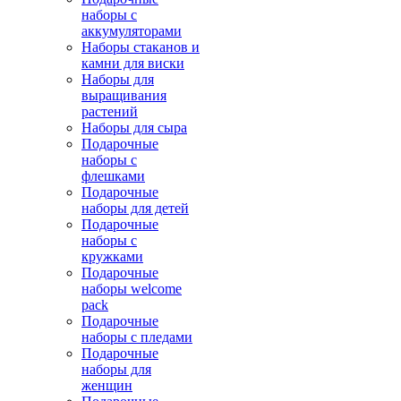
наборы с
аккумуляторами
Наборы стаканов и
камни для виски
Наборы для
выращивания
растений
Наборы для сыра
Подарочные
наборы с
флешками
Подарочные
наборы для детей
Подарочные
наборы с
кружками
Подарочные
наборы welcome
pack
Подарочные
наборы с пледами
Подарочные
наборы для
женщин