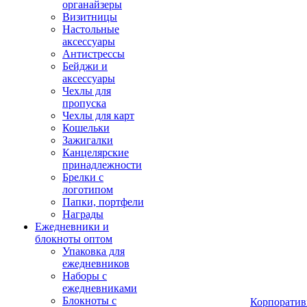
органайзеры
Визитницы
Настольные
аксессуары
Антистрессы
Бейджи и
аксессуары
Чехлы для
пропуска
Чехлы для карт
Кошельки
Зажигалки
Канцелярские
принадлежности
Брелки с
логотипом
Папки, портфели
Награды
Ежедневники и
блокноты оптом
Упаковка для
ежедневников
Наборы с
ежедневниками
Блокноты с
Корпоратив