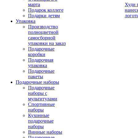
марта
Худи 
Подарок коллеге
нанес
Подарки детям
логот
Упаковка
Производство
полноцветной
самосборной
упаковки на заказ
Подарочные
коробки
Подарочная
упаковка
Подарочные
пакеты
Подарочные наборы
Подарочные
наборы с
мультитулами
Спортивные
наборы
Кухонные
подарочные
наборы
Винные наборы
Подарочные