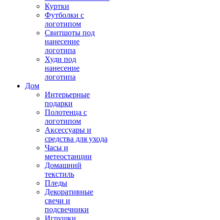
Куртки
Футболки с
логотипом
Свитшоты под
нанесение
логотипа
Худи под
нанесение
логотипа
Дом
Интерьерные
подарки
Полотенца с
логотипом
Аксессуары и
средства для ухода
Часы и
метеостанции
Домашний
текстиль
Пледы
Декоративные
свечи и
подсвечники
Игрушки