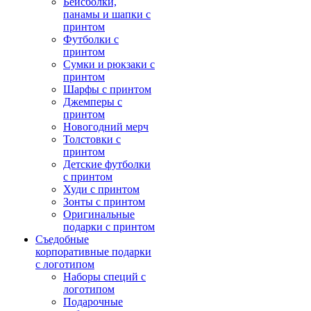
Бейсболки,
панамы и шапки с
принтом
Футболки с
принтом
Сумки и рюкзаки с
принтом
Шарфы с принтом
Джемперы с
принтом
Новогодний мерч
Толстовки с
принтом
Детские футболки
с принтом
Худи с принтом
Зонты с принтом
Оригинальные
подарки с принтом
Съедобные
корпоративные подарки
с логотипом
Наборы специй с
логотипом
Подарочные