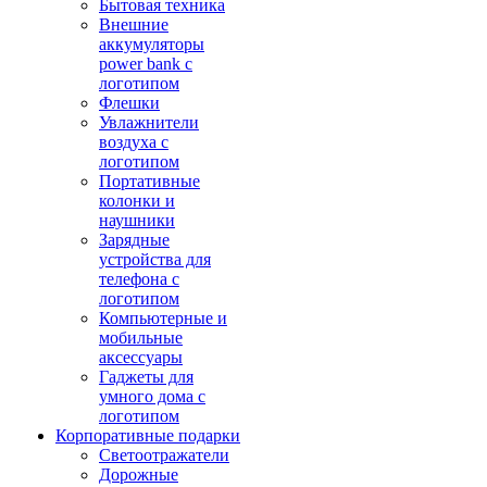
Бытовая техника
Внешние
аккумуляторы
power bank с
логотипом
Флешки
Увлажнители
воздуха с
логотипом
Портативные
колонки и
наушники
Зарядные
устройства для
телефона с
логотипом
Компьютерные и
мобильные
аксессуары
Гаджеты для
умного дома с
логотипом
Корпоративные подарки
Светоотражатели
Дорожные