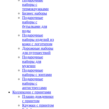
Подарочные
наборы с
термокружками
Бизнес наборы
Подарочные
наборы с
бутылками для
воды
Подарочные
наборы изделий из
кожи с логотипом
Дорожные наборы
для путешествий
Подарочные
наборы для
мужчин
Подарочные
наборы с зонтами
Подарочные
наборы с
антистрессами
Коллекции с принтами
Плащи-дождевики
с принтом
Кружки с принтом