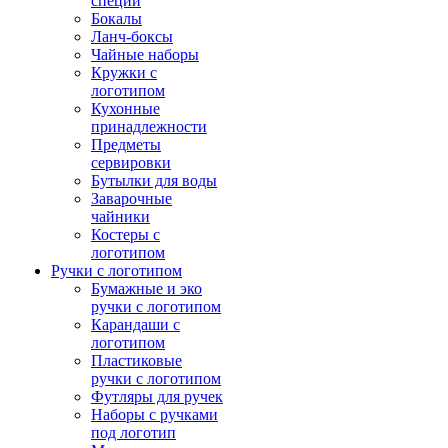
специй
Бокалы
Ланч-боксы
Чайные наборы
Кружки с
логотипом
Кухонные
принадлежности
Предметы
сервировки
Бутылки для воды
Заварочные
чайники
Костеры с
логотипом
Ручки с логотипом
Бумажные и эко
ручки с логотипом
Карандаши с
логотипом
Пластиковые
ручки с логотипом
Футляры для ручек
Наборы с ручками
под логотип