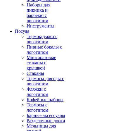
Наборы для
пикника и
барбекю с
логотипом
Инструменты
Посуда
Термокружки с
логотипом
Пивные бокалы с
логотипом
Многоразовые
стаканы с
крышкой
Стаканы
Термосы для еды с
логотипом
Фляжки с
логотипом
Кофейные наборы
Термосы с
логотипом
Барные аксессуары
Разделочные доски
Мельницы для