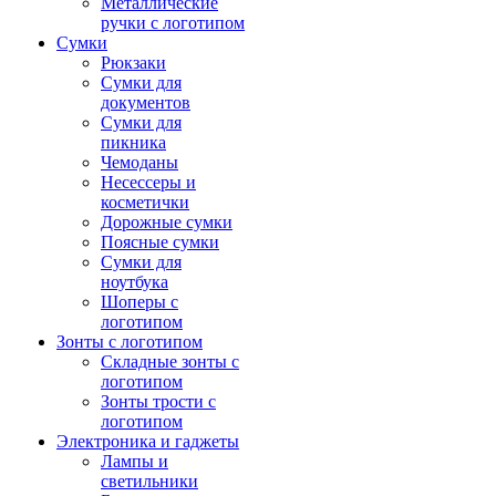
Металлические
ручки с логотипом
Сумки
Рюкзаки
Сумки для
документов
Сумки для
пикника
Чемоданы
Несессеры и
косметички
Дорожные сумки
Поясные сумки
Сумки для
ноутбука
Шоперы с
логотипом
Зонты с логотипом
Складные зонты с
логотипом
Зонты трости с
логотипом
Электроника и гаджеты
Лампы и
светильники