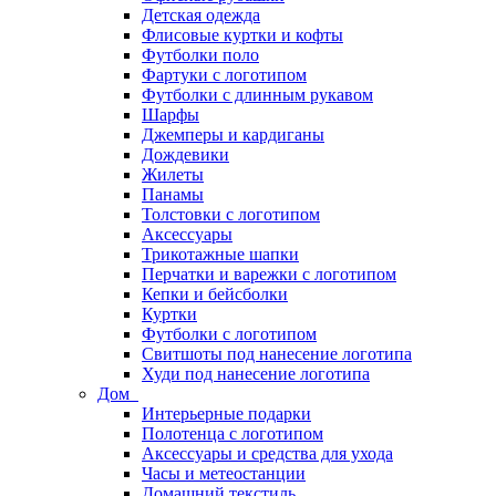
Детская одежда
Флисовые куртки и кофты
Футболки поло
Фартуки с логотипом
Футболки с длинным рукавом
Шарфы
Джемперы и кардиганы
Дождевики
Жилеты
Панамы
Толстовки с логотипом
Аксессуары
Трикотажные шапки
Перчатки и варежки с логотипом
Кепки и бейсболки
Куртки
Футболки с логотипом
Свитшоты под нанесение логотипа
Худи под нанесение логотипа
Дом
Интерьерные подарки
Полотенца с логотипом
Аксессуары и средства для ухода
Часы и метеостанции
Домашний текстиль