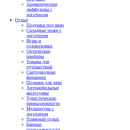
Ароматические
диффузоры с
логотипом
Отдых
Подушки под шею
Складные ножи с
логотипом
Игры и
головоломки
Оптические
приборы
Товары для
путешествий
Светодиодные
фонарики
Подарки для дачи
Автомобильные
аксессуары
Туристические
принадлежности
Мультитулы с
логотипом
Пляжный отдых
Банные
принадлежности