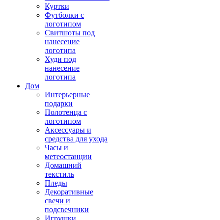
Куртки
Футболки с
логотипом
Свитшоты под
нанесение
логотипа
Худи под
нанесение
логотипа
Дом
Интерьерные
подарки
Полотенца с
логотипом
Аксессуары и
средства для ухода
Часы и
метеостанции
Домашний
текстиль
Пледы
Декоративные
свечи и
подсвечники
Игрушки