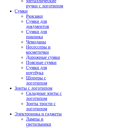
Металлические
ручки с логотипом
Сумки
Рюкзаки
Сумки для
документов
Сумки для
пикника
Чемоданы
Несессеры и
косметички
Дорожные сумки
Поясные сумки
Сумки для
ноутбука
Шоперы с
логотипом
Зонты с логотипом
Складные зонты с
логотипом
Зонты трости с
логотипом
Электроника и гаджеты
Лампы и
светильники