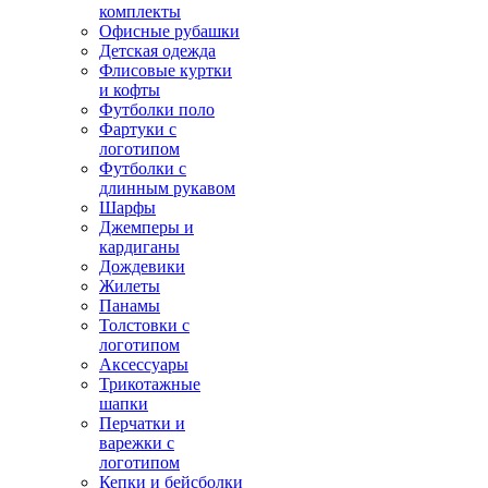
комплекты
Офисные рубашки
Детская одежда
Флисовые куртки
и кофты
Футболки поло
Фартуки с
логотипом
Футболки с
длинным рукавом
Шарфы
Джемперы и
кардиганы
Дождевики
Жилеты
Панамы
Толстовки с
логотипом
Аксессуары
Трикотажные
шапки
Перчатки и
варежки с
логотипом
Кепки и бейсболки