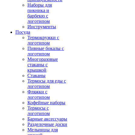
Наборы для
пикника и
барбекю с
логотипом
Инструменты
Посуда
Термокружки с
логотипом
Пивные бокалы с
логотипом
Многоразовые
стаканы с
крышкой
Стаканы
Термосы для еды с
логотипом
Фляжки с
логотипом
Кофейные наборы
Термосы с
логотипом
Барные аксессуары
Разделочные доски
Мельницы для