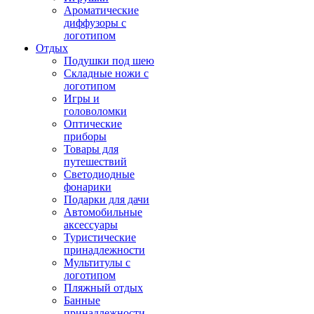
Ароматические
диффузоры с
логотипом
Отдых
Подушки под шею
Складные ножи с
логотипом
Игры и
головоломки
Оптические
приборы
Товары для
путешествий
Светодиодные
фонарики
Подарки для дачи
Автомобильные
аксессуары
Туристические
принадлежности
Мультитулы с
логотипом
Пляжный отдых
Банные
принадлежности