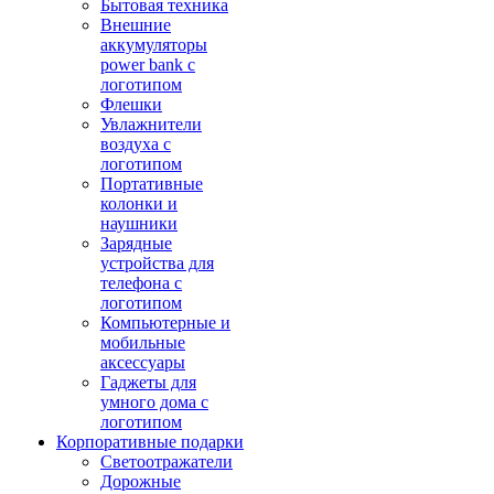
Бытовая техника
Внешние
аккумуляторы
power bank с
логотипом
Флешки
Увлажнители
воздуха с
логотипом
Портативные
колонки и
наушники
Зарядные
устройства для
телефона с
логотипом
Компьютерные и
мобильные
аксессуары
Гаджеты для
умного дома с
логотипом
Корпоративные подарки
Светоотражатели
Дорожные