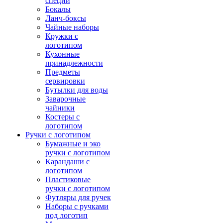
специй
Бокалы
Ланч-боксы
Чайные наборы
Кружки с
логотипом
Кухонные
принадлежности
Предметы
сервировки
Бутылки для воды
Заварочные
чайники
Костеры с
логотипом
Ручки с логотипом
Бумажные и эко
ручки с логотипом
Карандаши с
логотипом
Пластиковые
ручки с логотипом
Футляры для ручек
Наборы с ручками
под логотип