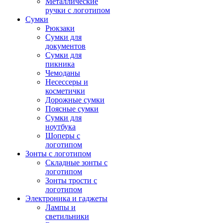
Металлические
ручки с логотипом
Сумки
Рюкзаки
Сумки для
документов
Сумки для
пикника
Чемоданы
Несессеры и
косметички
Дорожные сумки
Поясные сумки
Сумки для
ноутбука
Шоперы с
логотипом
Зонты с логотипом
Складные зонты с
логотипом
Зонты трости с
логотипом
Электроника и гаджеты
Лампы и
светильники