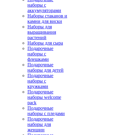
наборы с
аккумуляторами
Наборы стаканов и
камни для виски
Наборы для
выращивания
растений
Наборы для сыра
Подарочные
наборы с
флешками
Подарочные
наборы для детей
Подарочные
наборы с
кружками
Подарочные
наборы welcome
pack
Подарочные
наборы с пледами
Подарочные
наборы для
женщин