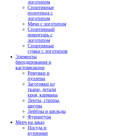
логотипом
Спортивные
полотенца с
логотипом
Мячи с логотипом
Спортивный
инвентарь с
логотипом
Спортивные
сумки с логотипом
Элементы
брендирования и
кастомизации
Ремувки и
пуллеры
Заготовки из
ткани, детали
кроя, карманы
Ленты, стропы,
шнуры
Лейблы и шильды
Фурнитура
Мерч на заказ
Посуда и
кухонные