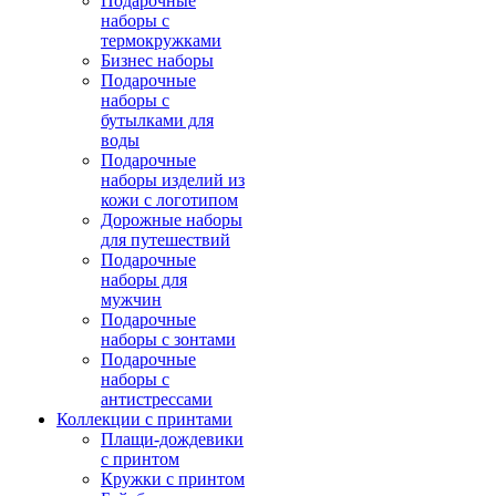
Подарочные
наборы с
термокружками
Бизнес наборы
Подарочные
наборы с
бутылками для
воды
Подарочные
наборы изделий из
кожи с логотипом
Дорожные наборы
для путешествий
Подарочные
наборы для
мужчин
Подарочные
наборы с зонтами
Подарочные
наборы с
антистрессами
Коллекции с принтами
Плащи-дождевики
с принтом
Кружки с принтом