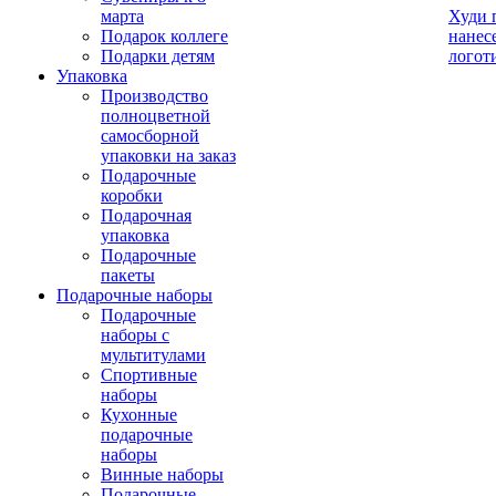
марта
Худи 
Подарок коллеге
нанес
Подарки детям
логот
Упаковка
Производство
полноцветной
самосборной
упаковки на заказ
Подарочные
коробки
Подарочная
упаковка
Подарочные
пакеты
Подарочные наборы
Подарочные
наборы с
мультитулами
Спортивные
наборы
Кухонные
подарочные
наборы
Винные наборы
Подарочные