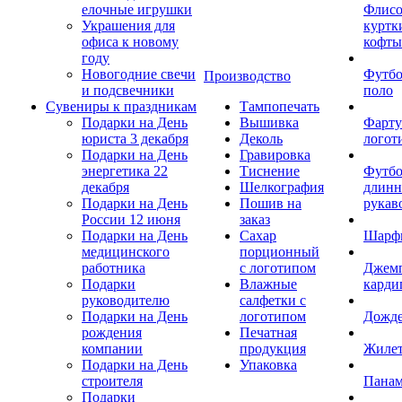
елочные игрушки
Флис
Украшения для
куртк
офиса к новому
кофты
году
Новогодние свечи
Футб
Производство
и подсвечники
поло
Сувениры к праздникам
Тампопечать
Подарки на День
Вышивка
Фарту
юриста 3 декабря
Деколь
логот
Подарки на День
Гравировка
энергетика 22
Тиснение
Футбо
декабря
Шелкография
длин
Подарки на День
Пошив на
рукав
России 12 июня
заказ
Подарки на День
Сахар
Шарф
медицинского
порционный
работника
с логотипом
Джем
Подарки
Влажные
карди
руководителю
салфетки с
Подарки на День
логотипом
Дожд
рождения
Печатная
компании
продукция
Жиле
Подарки на День
Упаковка
строителя
Пана
Подарки