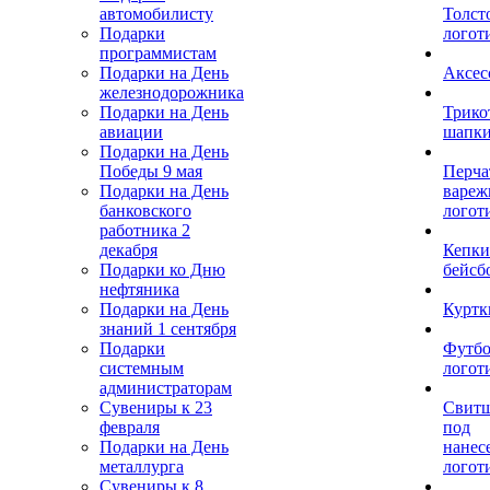
автомобилисту
Толст
Подарки
логот
программистам
Подарки на День
Аксес
железнодорожника
Подарки на День
Трико
авиации
шапк
Подарки на День
Победы 9 мая
Перча
Подарки на День
вареж
банковского
логот
работника 2
декабря
Кепки
Подарки ко Дню
бейсб
нефтяника
Подарки на День
Куртк
знаний 1 сентября
Подарки
Футбо
системным
логот
администраторам
Сувениры к 23
Свит
февраля
под
Подарки на День
нанес
металлурга
логот
Сувениры к 8