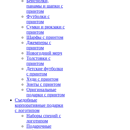
Бейсболки,
панамы и шапки с
принтом
Футболки с
принтом
Сумки и рюкзаки с
принтом
Шарфы с принтом
Джемперы с
принтом
Новогодний мерч
Толстовки с
принтом
Детские футболки
с принтом
Худи с принтом
Зонты с принтом
Оригинальные
подарки с принтом
Съедобные
корпоративные подарки
с логотипом
Наборы специй с
логотипом
Подарочные