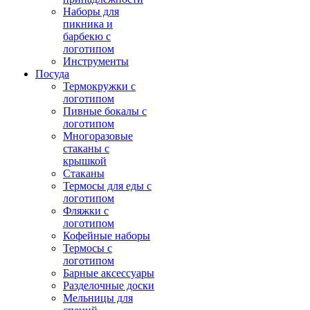
Наборы для
пикника и
барбекю с
логотипом
Инструменты
Посуда
Термокружки с
логотипом
Пивные бокалы с
логотипом
Многоразовые
стаканы с
крышкой
Стаканы
Термосы для еды с
логотипом
Фляжки с
логотипом
Кофейные наборы
Термосы с
логотипом
Барные аксессуары
Разделочные доски
Мельницы для