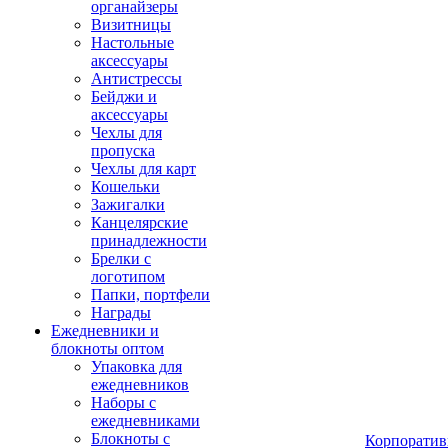
органайзеры
Визитницы
Настольные
аксессуары
Антистрессы
Бейджи и
аксессуары
Чехлы для
пропуска
Чехлы для карт
Кошельки
Зажигалки
Канцелярские
принадлежности
Брелки с
логотипом
Папки, портфели
Награды
Ежедневники и
блокноты оптом
Упаковка для
ежедневников
Наборы с
ежедневниками
Блокноты с
Корпоратив