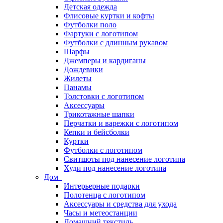
Детская одежда
Флисовые куртки и кофты
Футболки поло
Фартуки с логотипом
Футболки с длинным рукавом
Шарфы
Джемперы и кардиганы
Дождевики
Жилеты
Панамы
Толстовки с логотипом
Аксессуары
Трикотажные шапки
Перчатки и варежки с логотипом
Кепки и бейсболки
Куртки
Футболки с логотипом
Свитшоты под нанесение логотипа
Худи под нанесение логотипа
Дом
Интерьерные подарки
Полотенца с логотипом
Аксессуары и средства для ухода
Часы и метеостанции
Домашний текстиль