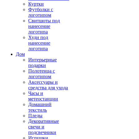
Куртки
Футболки с
логотипом
Свитшоты под
нанесение
логотипа
Худи под
нанесение
логотипа
Дом
Интерьерные
подарки
Полотенца с
логотипом
Аксессуары и
средства для ухода
Часы и
метеостанции
Домашний
текстиль
Пледы
Декоративные
свечи и
подсвечники
Игрушки