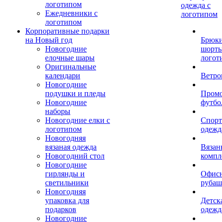
логотипом
одежда с
Ежедневники с
логотипом
логотипом
Корпоративные подарки
на Новый год
Брюки
Новогодние
шорты
елочные шары
логот
Оригинальные
календари
Ветро
Новогодние
подушки и пледы
Пром
Новогодние
футбо
наборы
Новогодние елки с
Спорт
логотипом
одежд
Новогодняя
вязаная одежда
Вязан
Новогодний стол
компл
Новогодние
гирлянды и
Офис
светильники
рубаш
Новогодняя
упаковка для
Детск
подарков
одежд
Новогодние