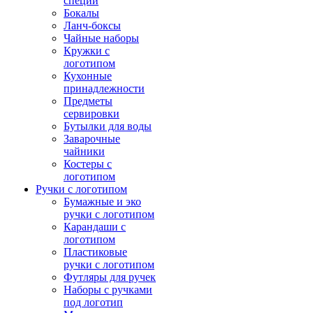
специй
Бокалы
Ланч-боксы
Чайные наборы
Кружки с
логотипом
Кухонные
принадлежности
Предметы
сервировки
Бутылки для воды
Заварочные
чайники
Костеры с
логотипом
Ручки с логотипом
Бумажные и эко
ручки с логотипом
Карандаши с
логотипом
Пластиковые
ручки с логотипом
Футляры для ручек
Наборы с ручками
под логотип