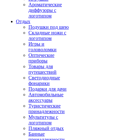
Ароматические
диффузоры с
логотипом
Отдых
Подушки под шею
Складные ножи с
логотипом
Игры и
головоломки
Оптические
приборы
Товары для
путешествий
Светодиодные
фонарики
Подарки для дачи
Автомобильные
аксессуары
Туристические
принадлежности
Мультитулы с
логотипом
Пляжный отдых
Банные
принадлежности