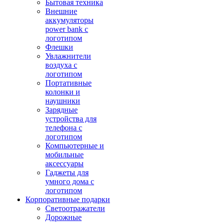
Бытовая техника
Внешние
аккумуляторы
power bank с
логотипом
Флешки
Увлажнители
воздуха с
логотипом
Портативные
колонки и
наушники
Зарядные
устройства для
телефона с
логотипом
Компьютерные и
мобильные
аксессуары
Гаджеты для
умного дома с
логотипом
Корпоративные подарки
Светоотражатели
Дорожные