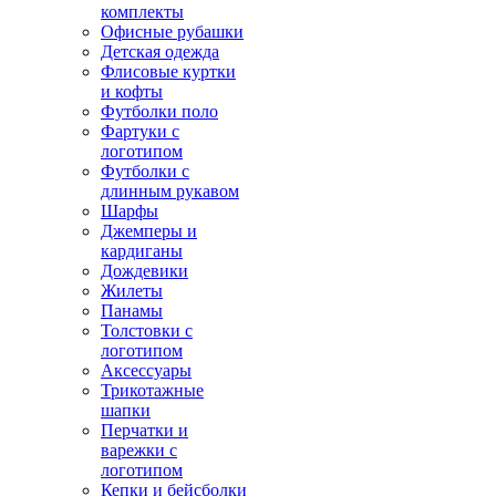
комплекты
Офисные рубашки
Детская одежда
Флисовые куртки
и кофты
Футболки поло
Фартуки с
логотипом
Футболки с
длинным рукавом
Шарфы
Джемперы и
кардиганы
Дождевики
Жилеты
Панамы
Толстовки с
логотипом
Аксессуары
Трикотажные
шапки
Перчатки и
варежки с
логотипом
Кепки и бейсболки