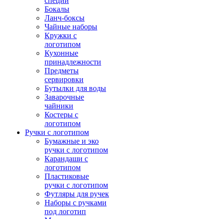
специй
Бокалы
Ланч-боксы
Чайные наборы
Кружки с
логотипом
Кухонные
принадлежности
Предметы
сервировки
Бутылки для воды
Заварочные
чайники
Костеры с
логотипом
Ручки с логотипом
Бумажные и эко
ручки с логотипом
Карандаши с
логотипом
Пластиковые
ручки с логотипом
Футляры для ручек
Наборы с ручками
под логотип