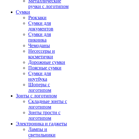
Металлические
ручки с логотипом
Сумки
Рюкзаки
Сумки для
документов
Сумки для
пикника
Чемоданы
Несессеры и
косметички
Дорожные сумки
Поясные сумки
Сумки для
ноутбука
Шоперы с
логотипом
Зонты с логотипом
Складные зонты с
логотипом
Зонты трости с
логотипом
Электроника и гаджеты
Лампы и
светильники