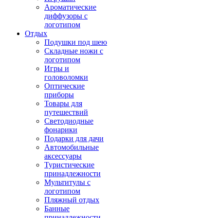
Ароматические
диффузоры с
логотипом
Отдых
Подушки под шею
Складные ножи с
логотипом
Игры и
головоломки
Оптические
приборы
Товары для
путешествий
Светодиодные
фонарики
Подарки для дачи
Автомобильные
аксессуары
Туристические
принадлежности
Мультитулы с
логотипом
Пляжный отдых
Банные
принадлежности