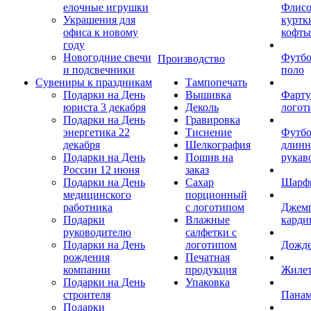
елочные игрушки
Флис
Украшения для
куртк
офиса к новому
кофты
году
Новогодние свечи
Футб
Производство
и подсвечники
поло
Сувениры к праздникам
Тампопечать
Подарки на День
Вышивка
Фарту
юриста 3 декабря
Деколь
логот
Подарки на День
Гравировка
энергетика 22
Тиснение
Футбо
декабря
Шелкография
длин
Подарки на День
Пошив на
рукав
России 12 июня
заказ
Подарки на День
Сахар
Шарф
медицинского
порционный
работника
с логотипом
Джем
Подарки
Влажные
карди
руководителю
салфетки с
Подарки на День
логотипом
Дожд
рождения
Печатная
компании
продукция
Жиле
Подарки на День
Упаковка
строителя
Пана
Подарки