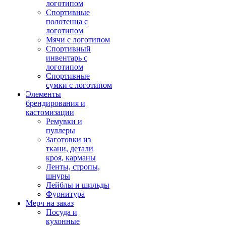
логотипом
Спортивные
полотенца с
логотипом
Мячи с логотипом
Спортивный
инвентарь с
логотипом
Спортивные
сумки с логотипом
Элементы
брендирования и
кастомизации
Ремувки и
пуллеры
Заготовки из
ткани, детали
кроя, карманы
Ленты, стропы,
шнуры
Лейблы и шильды
Фурнитура
Мерч на заказ
Посуда и
кухонные