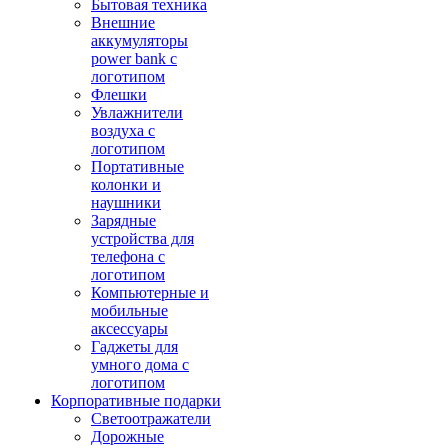
Бытовая техника
Внешние
аккумуляторы
power bank с
логотипом
Флешки
Увлажнители
воздуха с
логотипом
Портативные
колонки и
наушники
Зарядные
устройства для
телефона с
логотипом
Компьютерные и
мобильные
аксессуары
Гаджеты для
умного дома с
логотипом
Корпоративные подарки
Светоотражатели
Дорожные