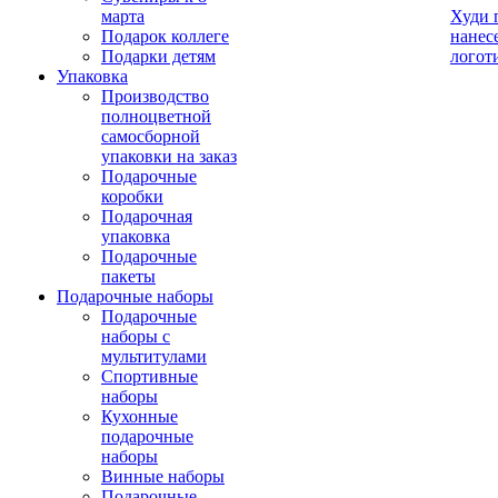
марта
Худи 
Подарок коллеге
нанес
Подарки детям
логот
Упаковка
Производство
полноцветной
самосборной
упаковки на заказ
Подарочные
коробки
Подарочная
упаковка
Подарочные
пакеты
Подарочные наборы
Подарочные
наборы с
мультитулами
Спортивные
наборы
Кухонные
подарочные
наборы
Винные наборы
Подарочные