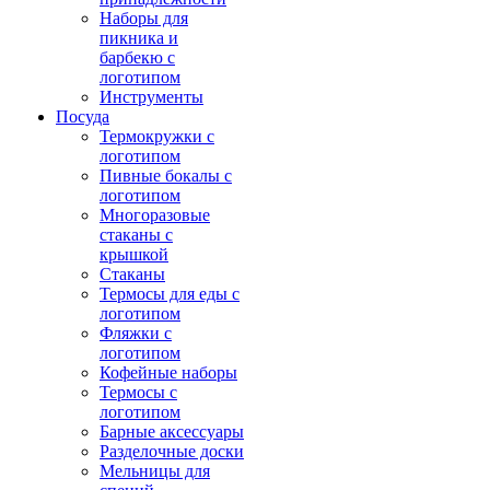
Наборы для
пикника и
барбекю с
логотипом
Инструменты
Посуда
Термокружки с
логотипом
Пивные бокалы с
логотипом
Многоразовые
стаканы с
крышкой
Стаканы
Термосы для еды с
логотипом
Фляжки с
логотипом
Кофейные наборы
Термосы с
логотипом
Барные аксессуары
Разделочные доски
Мельницы для