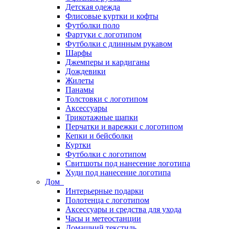
Детская одежда
Флисовые куртки и кофты
Футболки поло
Фартуки с логотипом
Футболки с длинным рукавом
Шарфы
Джемперы и кардиганы
Дождевики
Жилеты
Панамы
Толстовки с логотипом
Аксессуары
Трикотажные шапки
Перчатки и варежки с логотипом
Кепки и бейсболки
Куртки
Футболки с логотипом
Свитшоты под нанесение логотипа
Худи под нанесение логотипа
Дом
Интерьерные подарки
Полотенца с логотипом
Аксессуары и средства для ухода
Часы и метеостанции
Домашний текстиль