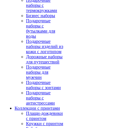
Подарочные
наборы с
термокружками
Бизнес наборы
Подарочные
наборы с
бутылками для
воды
Подарочные
наборы изделий из
кожи с логотипом
Дорожные наборы
для путешествий
Подарочные
наборы для
мужчин
Подарочные
наборы с зонтами
Подарочные
наборы с
антистрессами
Коллекции с принтами
Плащи-дождевики
с принтом
Кружки с принтом