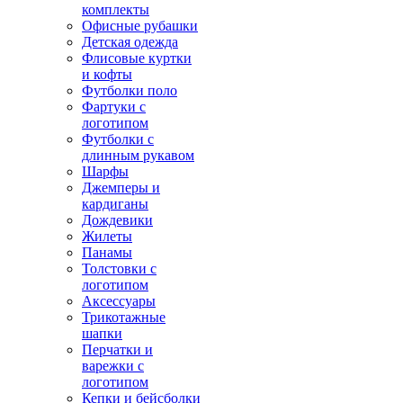
комплекты
Офисные рубашки
Детская одежда
Флисовые куртки
и кофты
Футболки поло
Фартуки с
логотипом
Футболки с
длинным рукавом
Шарфы
Джемперы и
кардиганы
Дождевики
Жилеты
Панамы
Толстовки с
логотипом
Аксессуары
Трикотажные
шапки
Перчатки и
варежки с
логотипом
Кепки и бейсболки