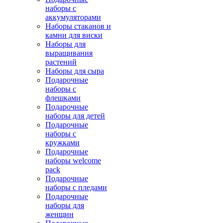
наборы с
аккумуляторами
Наборы стаканов и
камни для виски
Наборы для
выращивания
растений
Наборы для сыра
Подарочные
наборы с
флешками
Подарочные
наборы для детей
Подарочные
наборы с
кружками
Подарочные
наборы welcome
pack
Подарочные
наборы с пледами
Подарочные
наборы для
женщин