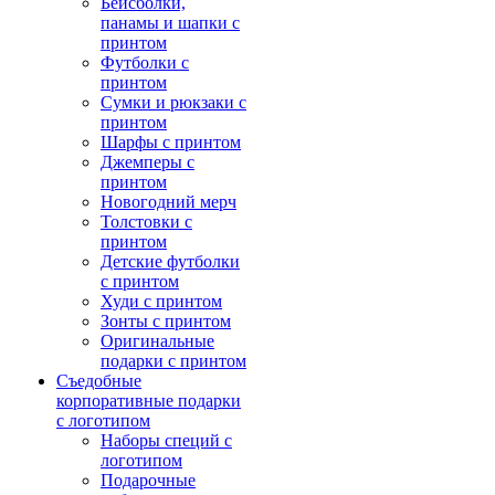
Бейсболки,
панамы и шапки с
принтом
Футболки с
принтом
Сумки и рюкзаки с
принтом
Шарфы с принтом
Джемперы с
принтом
Новогодний мерч
Толстовки с
принтом
Детские футболки
с принтом
Худи с принтом
Зонты с принтом
Оригинальные
подарки с принтом
Съедобные
корпоративные подарки
с логотипом
Наборы специй с
логотипом
Подарочные