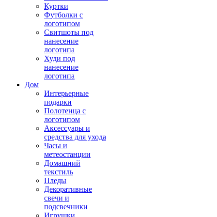
Куртки
Футболки с
логотипом
Свитшоты под
нанесение
логотипа
Худи под
нанесение
логотипа
Дом
Интерьерные
подарки
Полотенца с
логотипом
Аксессуары и
средства для ухода
Часы и
метеостанции
Домашний
текстиль
Пледы
Декоративные
свечи и
подсвечники
Игрушки