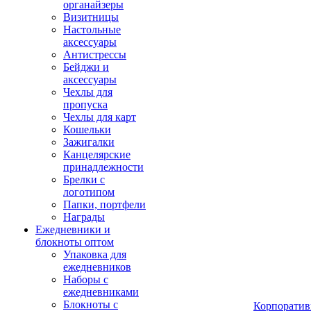
органайзеры
Визитницы
Настольные
аксессуары
Антистрессы
Бейджи и
аксессуары
Чехлы для
пропуска
Чехлы для карт
Кошельки
Зажигалки
Канцелярские
принадлежности
Брелки с
логотипом
Папки, портфели
Награды
Ежедневники и
блокноты оптом
Упаковка для
ежедневников
Наборы с
ежедневниками
Блокноты с
Корпоратив