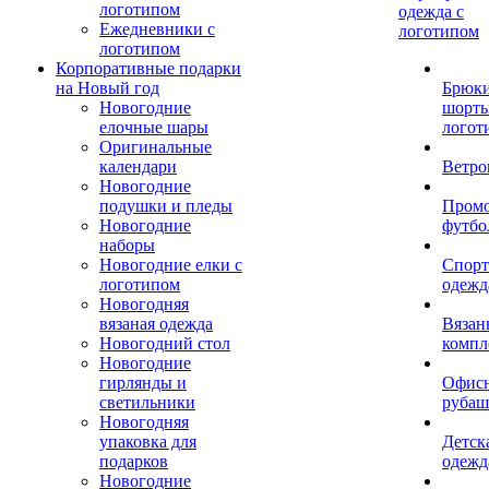
логотипом
одежда с
Ежедневники с
логотипом
логотипом
Корпоративные подарки
на Новый год
Брюки
Новогодние
шорты
елочные шары
логот
Оригинальные
календари
Ветро
Новогодние
подушки и пледы
Пром
Новогодние
футбо
наборы
Новогодние елки с
Спорт
логотипом
одежд
Новогодняя
вязаная одежда
Вязан
Новогодний стол
компл
Новогодние
гирлянды и
Офис
светильники
рубаш
Новогодняя
упаковка для
Детск
подарков
одежд
Новогодние