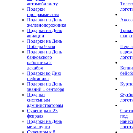
автомобилисту
Толст
Подарки
логот
программистам
Подарки на День
Аксес
железнодорожника
Подарки на День
Трико
авиации
шапк
Подарки на День
Победы 9 мая
Перча
Подарки на День
вареж
банковского
логот
работника 2
декабря
Кепки
Подарки ко Дню
бейсб
нефтяника
Подарки на День
Куртк
знаний 1 сентября
Подарки
Футбо
системным
логот
администраторам
Сувениры к 23
Свит
февраля
под
Подарки на День
нанес
металлурга
логот
Сувениры к 8