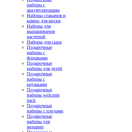
наборы с
аккумуляторами
Наборы стаканов и
камни для виски
Наборы для
выращивания
растений
Наборы для сыра
Подарочные
наборы с
флешками
Подарочные
наборы для детей
Подарочные
наборы с
кружками
Подарочные
наборы welcome
pack
Подарочные
наборы с пледами
Подарочные
наборы для
женщин