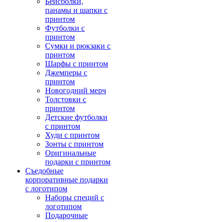
Бейсболки,
панамы и шапки с
принтом
Футболки с
принтом
Сумки и рюкзаки с
принтом
Шарфы с принтом
Джемперы с
принтом
Новогодний мерч
Толстовки с
принтом
Детские футболки
с принтом
Худи с принтом
Зонты с принтом
Оригинальные
подарки с принтом
Съедобные
корпоративные подарки
с логотипом
Наборы специй с
логотипом
Подарочные