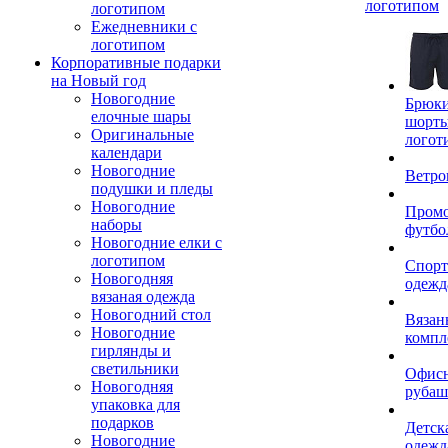
логотипом
логотипом
Ежедневники с
логотипом
Корпоративные подарки
на Новый год
Новогодние
Брюки
елочные шары
шорты
Оригинальные
логот
календари
Новогодние
Ветро
подушки и пледы
Новогодние
Пром
наборы
футбо
Новогодние елки с
логотипом
Спорт
Новогодняя
одежд
вязаная одежда
Новогодний стол
Вязан
Новогодние
компл
гирлянды и
светильники
Офис
Новогодняя
рубаш
упаковка для
подарков
Детск
Новогодние
одежд