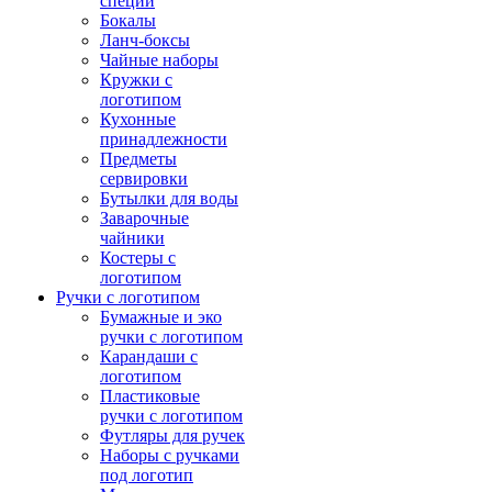
специй
Бокалы
Ланч-боксы
Чайные наборы
Кружки с
логотипом
Кухонные
принадлежности
Предметы
сервировки
Бутылки для воды
Заварочные
чайники
Костеры с
логотипом
Ручки с логотипом
Бумажные и эко
ручки с логотипом
Карандаши с
логотипом
Пластиковые
ручки с логотипом
Футляры для ручек
Наборы с ручками
под логотип