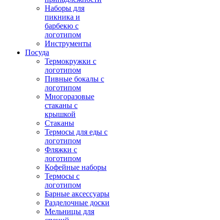
Наборы для
пикника и
барбекю с
логотипом
Инструменты
Посуда
Термокружки с
логотипом
Пивные бокалы с
логотипом
Многоразовые
стаканы с
крышкой
Стаканы
Термосы для еды с
логотипом
Фляжки с
логотипом
Кофейные наборы
Термосы с
логотипом
Барные аксессуары
Разделочные доски
Мельницы для