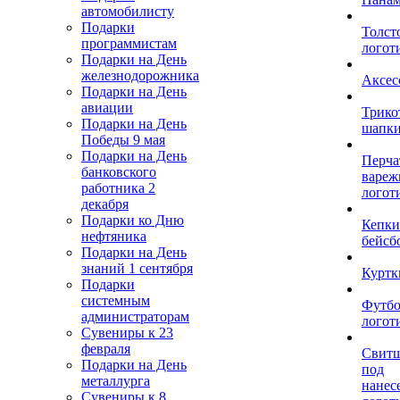
автомобилисту
Подарки
Толст
программистам
логот
Подарки на День
железнодорожника
Аксес
Подарки на День
авиации
Трико
Подарки на День
шапк
Победы 9 мая
Подарки на День
Перча
банковского
вареж
работника 2
логот
декабря
Подарки ко Дню
Кепки
нефтяника
бейсб
Подарки на День
знаний 1 сентября
Куртк
Подарки
системным
Футбо
администраторам
логот
Сувениры к 23
февраля
Свит
Подарки на День
под
металлурга
нанес
Сувениры к 8