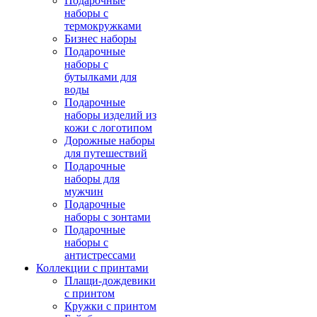
Подарочные
наборы с
термокружками
Бизнес наборы
Подарочные
наборы с
бутылками для
воды
Подарочные
наборы изделий из
кожи с логотипом
Дорожные наборы
для путешествий
Подарочные
наборы для
мужчин
Подарочные
наборы с зонтами
Подарочные
наборы с
антистрессами
Коллекции с принтами
Плащи-дождевики
с принтом
Кружки с принтом