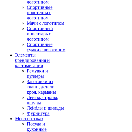
логотипом
Спортивные
полотенца с
логотипом
Мячи с логотипом
Спортивный
инвентарь с
логотипом
Спортивные
сумки с логотипом
Элементы
брендирования и
кастомизации
Ремувки и
пуллеры
Заготовки из
ткани, детали
кроя, карманы
Ленты, стропы,
шнуры
Лейблы и шильды
Фурнитура
Мерч на заказ
Посуда и
кухонные