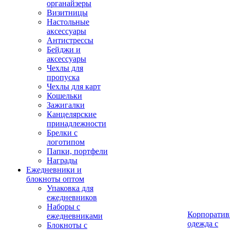
органайзеры
Визитницы
Настольные
аксессуары
Антистрессы
Бейджи и
аксессуары
Чехлы для
пропуска
Чехлы для карт
Кошельки
Зажигалки
Канцелярские
принадлежности
Брелки с
логотипом
Папки, портфели
Награды
Ежедневники и
блокноты оптом
Упаковка для
ежедневников
Наборы с
Корпоратив
ежедневниками
одежда с
Блокноты с