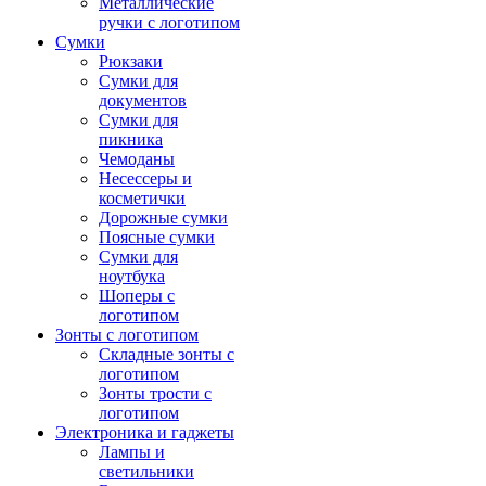
Металлические
ручки с логотипом
Сумки
Рюкзаки
Сумки для
документов
Сумки для
пикника
Чемоданы
Несессеры и
косметички
Дорожные сумки
Поясные сумки
Сумки для
ноутбука
Шоперы с
логотипом
Зонты с логотипом
Складные зонты с
логотипом
Зонты трости с
логотипом
Электроника и гаджеты
Лампы и
светильники