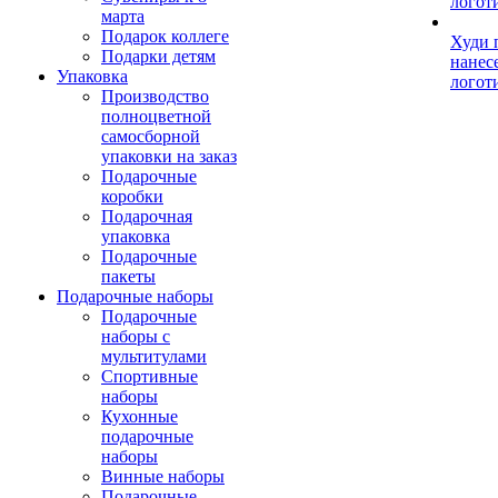
логот
марта
Подарок коллеге
Худи 
Подарки детям
нанес
Упаковка
логот
Производство
полноцветной
самосборной
упаковки на заказ
Подарочные
коробки
Подарочная
упаковка
Подарочные
пакеты
Подарочные наборы
Подарочные
наборы с
мультитулами
Спортивные
наборы
Кухонные
подарочные
наборы
Винные наборы
Подарочные