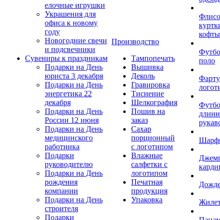
елочные игрушки
Украшения для
Флис
офиса к новому
куртк
году
кофты
Новогодние свечи
Производство
и подсвечники
Футб
Сувениры к праздникам
Тампопечать
поло
Подарки на День
Вышивка
юриста 3 декабря
Деколь
Фарту
Подарки на День
Гравировка
логот
энергетика 22
Тиснение
декабря
Шелкография
Футбо
Подарки на День
Пошив на
длин
России 12 июня
заказ
рукав
Подарки на День
Сахар
медицинского
порционный
Шарф
работника
с логотипом
Подарки
Влажные
Джем
руководителю
салфетки с
карди
Подарки на День
логотипом
рождения
Печатная
Дожд
компании
продукция
Подарки на День
Упаковка
Жиле
строителя
Подарки
Пана