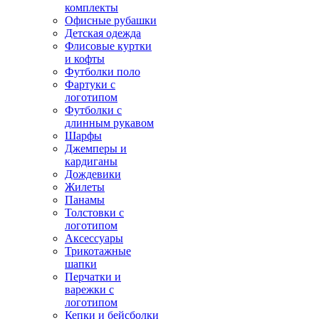
комплекты
Офисные рубашки
Детская одежда
Флисовые куртки
и кофты
Футболки поло
Фартуки с
логотипом
Футболки с
длинным рукавом
Шарфы
Джемперы и
кардиганы
Дождевики
Жилеты
Панамы
Толстовки с
логотипом
Аксессуары
Трикотажные
шапки
Перчатки и
варежки с
логотипом
Кепки и бейсболки