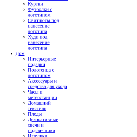
Куртки
Футболки с
логотипом
Свитшоты под
нанесение
логотипа
Худи под
нанесение
логотипа
Дом
Интерьерные
подарки
Полотенца с
логотипом
Аксессуары и
средства для ухода
Часы и
метеостанции
Домашний
текстиль
Пледы
Декоративные
свечи и
подсвечники
Игрушки