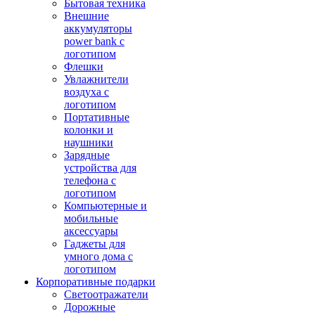
Бытовая техника
Внешние
аккумуляторы
power bank с
логотипом
Флешки
Увлажнители
воздуха с
логотипом
Портативные
колонки и
наушники
Зарядные
устройства для
телефона с
логотипом
Компьютерные и
мобильные
аксессуары
Гаджеты для
умного дома с
логотипом
Корпоративные подарки
Светоотражатели
Дорожные