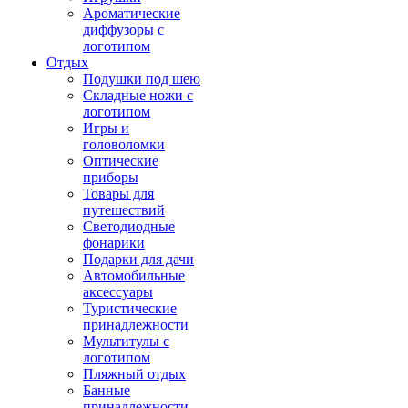
Ароматические
диффузоры с
логотипом
Отдых
Подушки под шею
Складные ножи с
логотипом
Игры и
головоломки
Оптические
приборы
Товары для
путешествий
Светодиодные
фонарики
Подарки для дачи
Автомобильные
аксессуары
Туристические
принадлежности
Мультитулы с
логотипом
Пляжный отдых
Банные
принадлежности