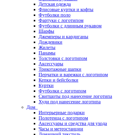
Детская одежда
Флисовые куртки и кофты
Футболки поло
Фартуки с логотипом
Футболки с длинным рукавом
Шарфы
Джемперы и кардиганы
Дождевики
Жилеты
Панамы
Толстовки с логотипом
Аксессуары
Трикотажные шапки
Перчатки и варежки с логотипом
Кепки и бейсболки
Куртки
Футболки с логотипом
Свитшоты под нанесение логотипа
Худи под нанесение логотипа
Дом
Интерьерные подарки
Полотенца с логотипом
Аксессуары и средства для ухода
Часы и метеостанции
Домашний текстиль