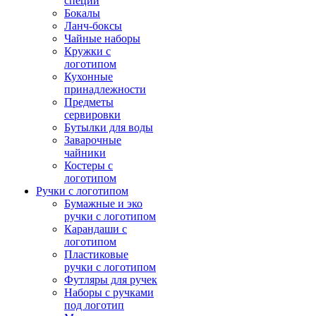
специй
Бокалы
Ланч-боксы
Чайные наборы
Кружки с
логотипом
Кухонные
принадлежности
Предметы
сервировки
Бутылки для воды
Заварочные
чайники
Костеры с
логотипом
Ручки с логотипом
Бумажные и эко
ручки с логотипом
Карандаши с
логотипом
Пластиковые
ручки с логотипом
Футляры для ручек
Наборы с ручками
под логотип