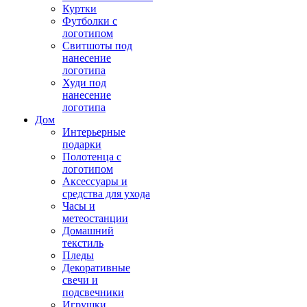
Куртки
Футболки с
логотипом
Свитшоты под
нанесение
логотипа
Худи под
нанесение
логотипа
Дом
Интерьерные
подарки
Полотенца с
логотипом
Аксессуары и
средства для ухода
Часы и
метеостанции
Домашний
текстиль
Пледы
Декоративные
свечи и
подсвечники
Игрушки