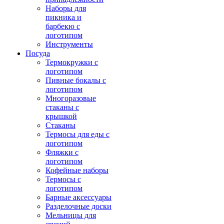
Наборы для
пикника и
барбекю с
логотипом
Инструменты
Посуда
Термокружки с
логотипом
Пивные бокалы с
логотипом
Многоразовые
стаканы с
крышкой
Стаканы
Термосы для еды с
логотипом
Фляжки с
логотипом
Кофейные наборы
Термосы с
логотипом
Барные аксессуары
Разделочные доски
Мельницы для