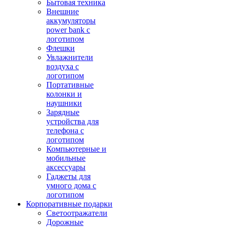
Бытовая техника
Внешние
аккумуляторы
power bank с
логотипом
Флешки
Увлажнители
воздуха с
логотипом
Портативные
колонки и
наушники
Зарядные
устройства для
телефона с
логотипом
Компьютерные и
мобильные
аксессуары
Гаджеты для
умного дома с
логотипом
Корпоративные подарки
Светоотражатели
Дорожные