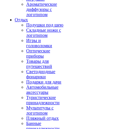
Ароматические
диффузоры с
логотипом
Отдых
Подушки под шею
Складные ножи с
логотипом
Игры и
головоломки
Оптические
приборы
Товары для
путешествий
Светодиодные
фонарики
Подарки для дачи
Автомобильные
аксессуары
Туристические
принадлежности
Мультитулы с
логотипом
Пляжный отдых
Банные
принадлежности