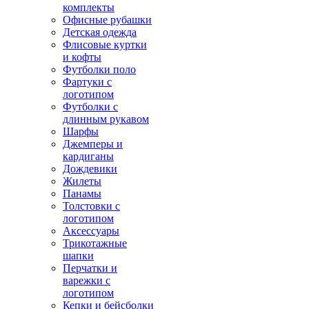
комплекты
Офисные рубашки
Детская одежда
Флисовые куртки
и кофты
Футболки поло
Фартуки с
логотипом
Футболки с
длинным рукавом
Шарфы
Джемперы и
кардиганы
Дождевики
Жилеты
Панамы
Толстовки с
логотипом
Аксессуары
Трикотажные
шапки
Перчатки и
варежки с
логотипом
Кепки и бейсболки