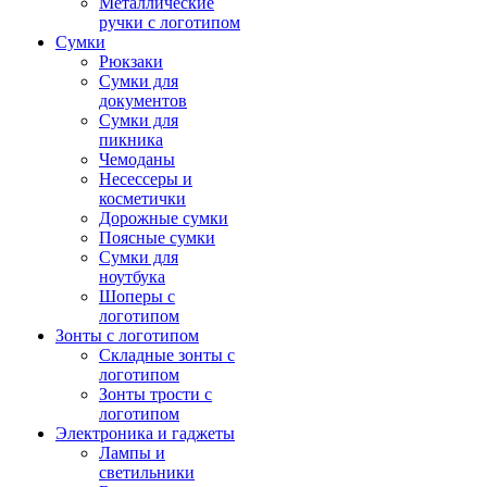
Металлические
ручки с логотипом
Сумки
Рюкзаки
Сумки для
документов
Сумки для
пикника
Чемоданы
Несессеры и
косметички
Дорожные сумки
Поясные сумки
Сумки для
ноутбука
Шоперы с
логотипом
Зонты с логотипом
Складные зонты с
логотипом
Зонты трости с
логотипом
Электроника и гаджеты
Лампы и
светильники