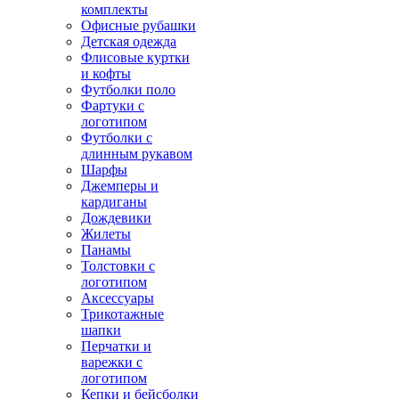
комплекты
Офисные рубашки
Детская одежда
Флисовые куртки
и кофты
Футболки поло
Фартуки с
логотипом
Футболки с
длинным рукавом
Шарфы
Джемперы и
кардиганы
Дождевики
Жилеты
Панамы
Толстовки с
логотипом
Аксессуары
Трикотажные
шапки
Перчатки и
варежки с
логотипом
Кепки и бейсболки