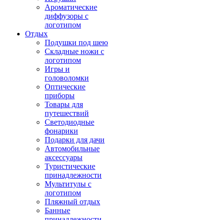
Ароматические
диффузоры с
логотипом
Отдых
Подушки под шею
Складные ножи с
логотипом
Игры и
головоломки
Оптические
приборы
Товары для
путешествий
Светодиодные
фонарики
Подарки для дачи
Автомобильные
аксессуары
Туристические
принадлежности
Мультитулы с
логотипом
Пляжный отдых
Банные
принадлежности