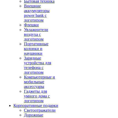
Бытовая техника
Внешние
аккумуляторы
power bank с
логотипом
Флешки
Увлажнители
воздуха с
логотипом
Портативные
колонки и
наушники
Зарядные
устройства для
телефона с
логотипом
Компьютерные и
мобильные
аксессуары
Гаджеты для
умного дома с
логотипом
Корпоративные подарки
Светоотражатели
Дорожные