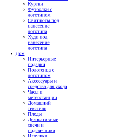
Куртки
Футболки с
логотипом
Свитшоты под
нанесение
логотипа
Худи под
нанесение
логотипа
Дом
Интерьерные
подарки
Полотенца с
логотипом
Аксессуары и
средства для ухода
Часы и
метеостанции
Домашний
текстиль
Пледы
Декоративные
свечи и
подсвечники
Игрушки