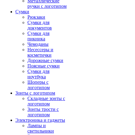
Металлические
ручки с логотипом
Сумки
Рюкзаки
Сумки для
документов
Сумки для
пикника
Чемоданы
Несессеры и
косметички
Дорожные сумки
Поясные сумки
Сумки для
ноутбука
Шоперы с
логотипом
Зонты с логотипом
Складные зонты с
логотипом
Зонты трости с
логотипом
Электроника и гаджеты
Лампы и
светильники