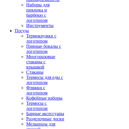
Наборы для
пикника и
барбекю с
логотипом
Инструменты
Посуда
Термокружки с
логотипом
Пивные бокалы с
логотипом
Многоразовые
стаканы с
крышкой
Стаканы
Термосы для еды с
логотипом
Фляжки с
логотипом
Кофейные наборы
Термосы с
логотипом
Барные аксессуары
Разделочные доски
Мельницы для