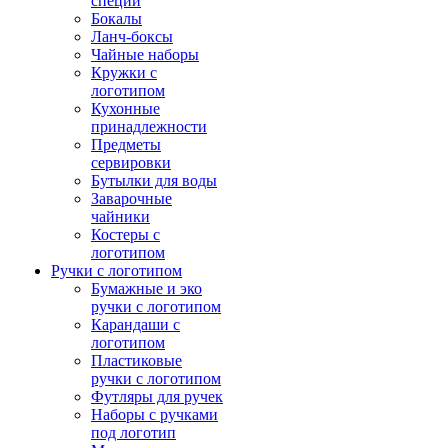
специй
Бокалы
Ланч-боксы
Чайные наборы
Кружки с
логотипом
Кухонные
принадлежности
Предметы
сервировки
Бутылки для воды
Заварочные
чайники
Костеры с
логотипом
Ручки с логотипом
Бумажные и эко
ручки с логотипом
Карандаши с
логотипом
Пластиковые
ручки с логотипом
Футляры для ручек
Наборы с ручками
под логотип