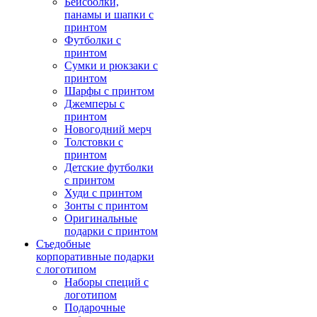
Бейсболки,
панамы и шапки с
принтом
Футболки с
принтом
Сумки и рюкзаки с
принтом
Шарфы с принтом
Джемперы с
принтом
Новогодний мерч
Толстовки с
принтом
Детские футболки
с принтом
Худи с принтом
Зонты с принтом
Оригинальные
подарки с принтом
Съедобные
корпоративные подарки
с логотипом
Наборы специй с
логотипом
Подарочные