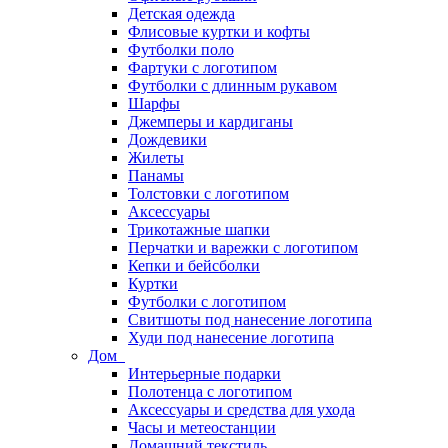
Детская одежда
Флисовые куртки и кофты
Футболки поло
Фартуки с логотипом
Футболки с длинным рукавом
Шарфы
Джемперы и кардиганы
Дождевики
Жилеты
Панамы
Толстовки с логотипом
Аксессуары
Трикотажные шапки
Перчатки и варежки с логотипом
Кепки и бейсболки
Куртки
Футболки с логотипом
Свитшоты под нанесение логотипа
Худи под нанесение логотипа
Дом
Интерьерные подарки
Полотенца с логотипом
Аксессуары и средства для ухода
Часы и метеостанции
Домашний текстиль