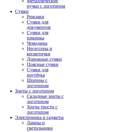
Металлические
ручки с логотипом
Сумки
Рюкзаки
Сумки для
документов
Сумки для
пикника
Чемоданы
Несессеры и
косметички
Дорожные сумки
Поясные сумки
Сумки для
ноутбука
Шоперы с
логотипом
Зонты с логотипом
Складные зонты с
логотипом
Зонты трости с
логотипом
Электроника и гаджеты
Лампы и
светильники