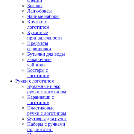
специй
Бокалы
Ланч-боксы
Чайные наборы
Кружки с
логотипом
Кухонные
принадлежности
Предметы
сервировки
Бутылки для воды
Заварочные
чайники
Костеры с
логотипом
Ручки с логотипом
Бумажные и эко
ручки с логотипом
Карандаши с
логотипом
Пластиковые
ручки с логотипом
Футляры для ручек
Наборы с ручками
под логотип