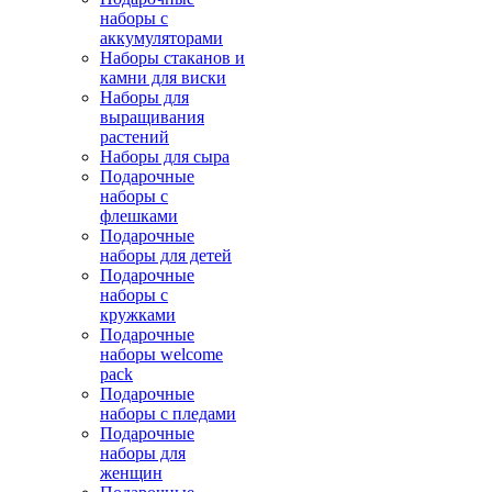
наборы с
аккумуляторами
Наборы стаканов и
камни для виски
Наборы для
выращивания
растений
Наборы для сыра
Подарочные
наборы с
флешками
Подарочные
наборы для детей
Подарочные
наборы с
кружками
Подарочные
наборы welcome
pack
Подарочные
наборы с пледами
Подарочные
наборы для
женщин