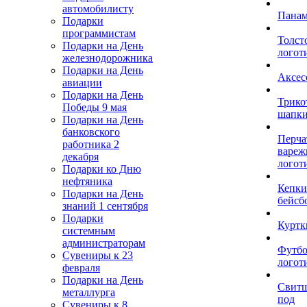
автомобилисту
Пана
Подарки
программистам
Толст
Подарки на День
логот
железнодорожника
Подарки на День
Аксес
авиации
Подарки на День
Трико
Победы 9 мая
шапк
Подарки на День
банковского
Перча
работника 2
вареж
декабря
логот
Подарки ко Дню
нефтяника
Кепки
Подарки на День
бейсб
знаний 1 сентября
Подарки
Куртк
системным
администраторам
Футбо
Сувениры к 23
логот
февраля
Подарки на День
Свит
металлурга
под
Сувениры к 8