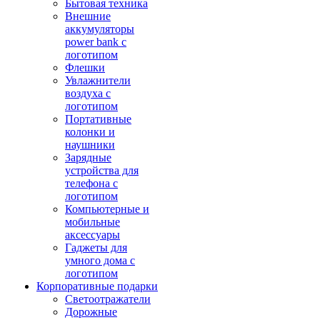
Бытовая техника
Внешние
аккумуляторы
power bank с
логотипом
Флешки
Увлажнители
воздуха с
логотипом
Портативные
колонки и
наушники
Зарядные
устройства для
телефона с
логотипом
Компьютерные и
мобильные
аксессуары
Гаджеты для
умного дома с
логотипом
Корпоративные подарки
Светоотражатели
Дорожные