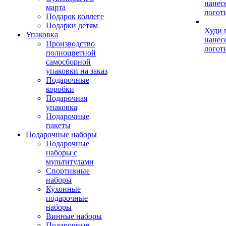
нанес
марта
логот
Подарок коллеге
Подарки детям
Худи 
Упаковка
нанес
Производство
логот
полноцветной
самосборной
упаковки на заказ
Подарочные
коробки
Подарочная
упаковка
Подарочные
пакеты
Подарочные наборы
Подарочные
наборы с
мультитулами
Спортивные
наборы
Кухонные
подарочные
наборы
Винные наборы
Подарочные