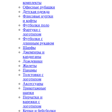
комплекты
Офисные рубашки
Детская одежда
Флисовые куртки
и кофты
Футболки поло
Фартуки с
логотипом
Футболки с
длинным рукавом
Шарфы
Джемперы и
кардиганы
Дождевики
Жилеты
Панамы
Толстовки с
логотипом
Аксессуары
Трикотажные
шапки
Перчатки и
варежки с
логотипом
Кепки и бейсболки