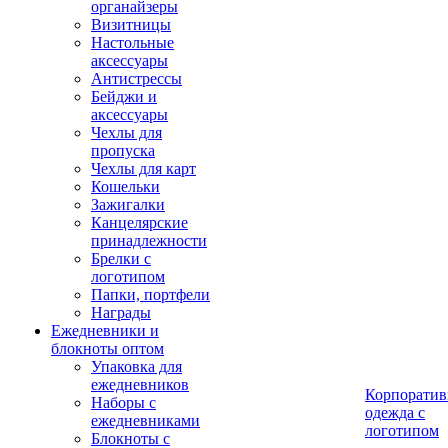
органайзеры
Визитницы
Настольные
аксессуары
Антистрессы
Бейджи и
аксессуары
Чехлы для
пропуска
Чехлы для карт
Кошельки
Зажигалки
Канцелярские
принадлежности
Брелки с
логотипом
Папки, портфели
Награды
Ежедневники и
блокноты оптом
Упаковка для
ежедневников
Корпоратив
Наборы с
одежда с
ежедневниками
логотипом
Блокноты с