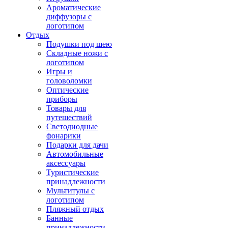
Ароматические
диффузоры с
логотипом
Отдых
Подушки под шею
Складные ножи с
логотипом
Игры и
головоломки
Оптические
приборы
Товары для
путешествий
Светодиодные
фонарики
Подарки для дачи
Автомобильные
аксессуары
Туристические
принадлежности
Мультитулы с
логотипом
Пляжный отдых
Банные
принадлежности