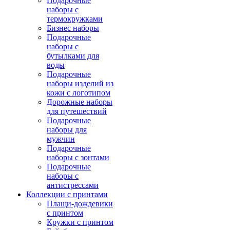
Подарочные
наборы с
термокружками
Бизнес наборы
Подарочные
наборы с
бутылками для
воды
Подарочные
наборы изделий из
кожи с логотипом
Дорожные наборы
для путешествий
Подарочные
наборы для
мужчин
Подарочные
наборы с зонтами
Подарочные
наборы с
антистрессами
Коллекции с принтами
Плащи-дождевики
с принтом
Кружки с принтом