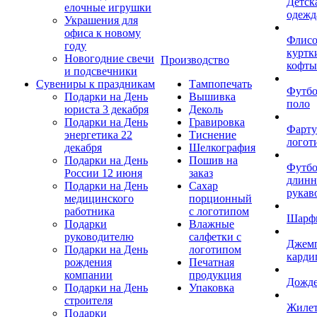
Детск
елочные игрушки
одежд
Украшения для
офиса к новому
Флис
году
куртк
Новогодние свечи
Производство
кофты
и подсвечники
Сувениры к праздникам
Тампопечать
Футб
Подарки на День
Вышивка
поло
юриста 3 декабря
Деколь
Подарки на День
Гравировка
Фарту
энергетика 22
Тиснение
логот
декабря
Шелкография
Подарки на День
Пошив на
Футбо
России 12 июня
заказ
длин
Подарки на День
Сахар
рукав
медицинского
порционный
работника
с логотипом
Шарф
Подарки
Влажные
руководителю
салфетки с
Джем
Подарки на День
логотипом
карди
рождения
Печатная
компании
продукция
Дожд
Подарки на День
Упаковка
строителя
Жиле
Подарки