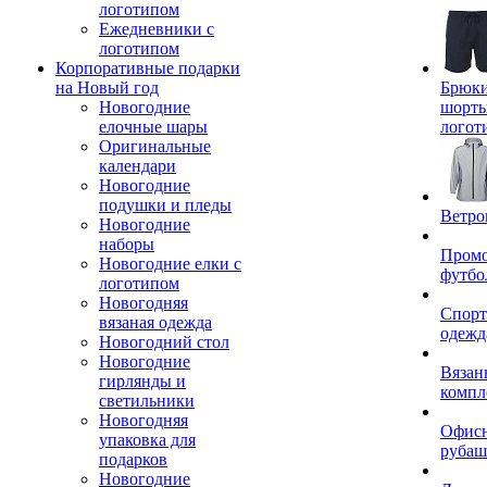
логотипом
Ежедневники с
логотипом
Корпоративные подарки
на Новый год
Брюки
Новогодние
шорты
елочные шары
логот
Оригинальные
календари
Новогодние
подушки и пледы
Ветро
Новогодние
наборы
Пром
Новогодние елки с
футбо
логотипом
Новогодняя
Спорт
вязаная одежда
одежд
Новогодний стол
Новогодние
Вязан
гирлянды и
компл
светильники
Новогодняя
Офис
упаковка для
рубаш
подарков
Новогодние