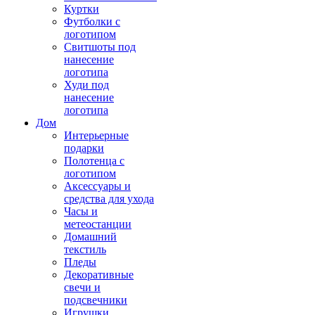
Куртки
Футболки с
логотипом
Свитшоты под
нанесение
логотипа
Худи под
нанесение
логотипа
Дом
Интерьерные
подарки
Полотенца с
логотипом
Аксессуары и
средства для ухода
Часы и
метеостанции
Домашний
текстиль
Пледы
Декоративные
свечи и
подсвечники
Игрушки