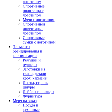
логотипом
Спортивные
полотенца с
логотипом
Мячи с логотипом
Спортивный
инвентарь с
логотипом
Спортивные
сумки с логотипом
Элементы
брендирования и
кастомизации
Ремувки и
пуллеры
Заготовки из
ткани, детали
кроя, карманы
Ленты, стропы,
шнуры
Лейблы и шильды
Фурнитура
Мерч на заказ
Посуда и
кухонные