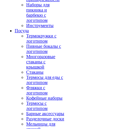
Наборы для
пикника и
барбекю с
логотипом
Инструменты
Посуда
Термокружки с
логотипом
Пивные бокалы с
логотипом
Многоразовые
стаканы с
крышкой
Стаканы
Термосы для еды с
логотипом
Фляжки с
логотипом
Кофейные наборы
Термосы с
логотипом
Барные аксессуары
Разделочные доски
Мельницы для