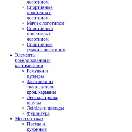
логотипом
Спортивные
полотенца с
логотипом
Мячи с логотипом
Спортивный
инвентарь с
логотипом
Спортивные
сумки с логотипом
Элементы
брендирования и
кастомизации
Ремувки и
пуллеры
Заготовки из
ткани, детали
кроя, карманы
Ленты, стропы,
шнуры
Лейблы и шильды
Фурнитура
Мерч на заказ
Посуда и
кухонные