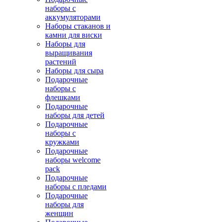
наборы с
аккумуляторами
Наборы стаканов и
камни для виски
Наборы для
выращивания
растений
Наборы для сыра
Подарочные
наборы с
флешками
Подарочные
наборы для детей
Подарочные
наборы с
кружками
Подарочные
наборы welcome
pack
Подарочные
наборы с пледами
Подарочные
наборы для
женщин