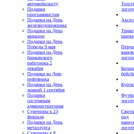
автомобилисту
Толст
Подарки
логот
программистам
Подарки на День
Аксес
железнодорожника
Подарки на День
Трико
авиации
шапк
Подарки на День
Победы 9 мая
Перча
Подарки на День
вареж
банковского
логот
работника 2
декабря
Кепки
Подарки ко Дню
бейсб
нефтяника
Подарки на День
Куртк
знаний 1 сентября
Подарки
Футбо
системным
логот
администраторам
Сувениры к 23
Свит
февраля
под
Подарки на День
нанес
металлурга
логот
Сувениры к 8