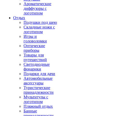
Ароматические
диффузоры с
логотипом
Отдых
Подушки под шею
Складные ножи с
логотипом
Игры и
головоломки
Оптические
приборы
Товары для
путешествий
Светодиодные
фонарики
Подарки для дачи
Автомобильные
аксессуары
Туристические
принадлежности
Мультитулы с
логотипом
Пляжный отдых
Банные
принадлежности