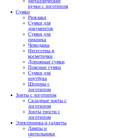
Металлические
ручки с логотипом
Сумки
Рюкзаки
Сумки для
документов
Сумки для
пикника
Чемоданы
Несессеры и
косметички
Дорожные сумки
Поясные сумки
Сумки для
ноутбука
Шоперы с
логотипом
Зонты с логотипом
Складные зонты с
логотипом
Зонты трости с
логотипом
Электроника и гаджеты
Лампы и
светильники