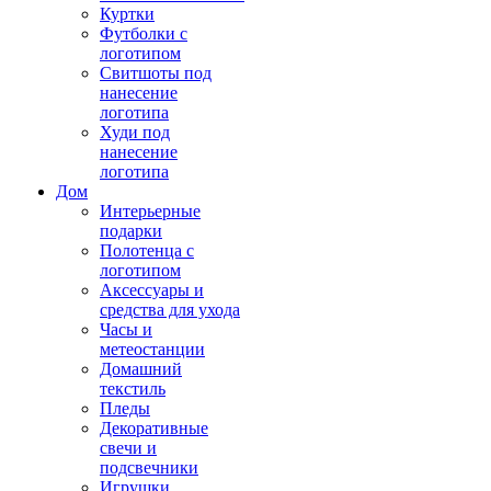
Куртки
Футболки с
логотипом
Свитшоты под
нанесение
логотипа
Худи под
нанесение
логотипа
Дом
Интерьерные
подарки
Полотенца с
логотипом
Аксессуары и
средства для ухода
Часы и
метеостанции
Домашний
текстиль
Пледы
Декоративные
свечи и
подсвечники
Игрушки