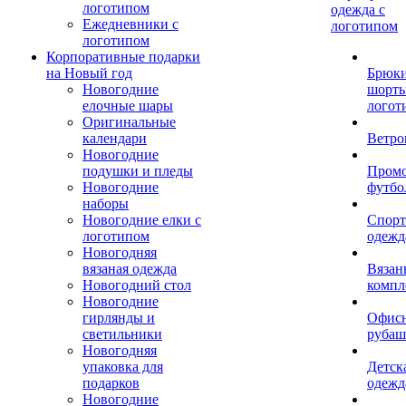
логотипом
одежда с
Ежедневники с
логотипом
логотипом
Корпоративные подарки
на Новый год
Брюки
Новогодние
шорты
елочные шары
логот
Оригинальные
календари
Ветро
Новогодние
подушки и пледы
Пром
Новогодние
футбо
наборы
Новогодние елки с
Спорт
логотипом
одежд
Новогодняя
вязаная одежда
Вязан
Новогодний стол
компл
Новогодние
гирлянды и
Офис
светильники
рубаш
Новогодняя
упаковка для
Детск
подарков
одежд
Новогодние