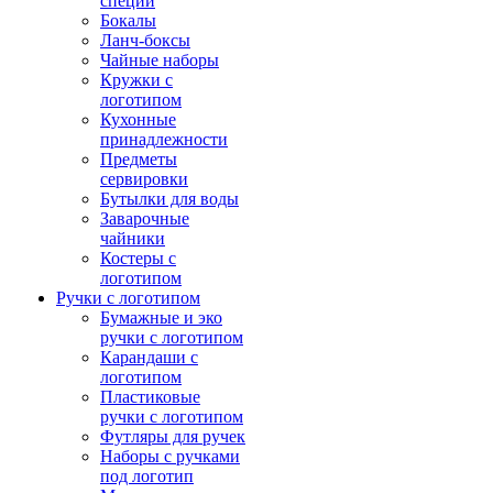
специй
Бокалы
Ланч-боксы
Чайные наборы
Кружки с
логотипом
Кухонные
принадлежности
Предметы
сервировки
Бутылки для воды
Заварочные
чайники
Костеры с
логотипом
Ручки с логотипом
Бумажные и эко
ручки с логотипом
Карандаши с
логотипом
Пластиковые
ручки с логотипом
Футляры для ручек
Наборы с ручками
под логотип