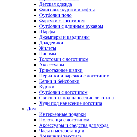
Детская одежда
Флисовые куртки и кофты
Футболки поло
Фартуки с логотипом
Футболки с длинным рукавом
Шарфы
Джемперы и кардиганы
Дождевики
Жилеты
Панамы
Толстовки с логотипом
Аксессуары
Трикотажные шапки
Перчатки и варежки с логотипом
Кепки и бейсболки
Куртки
Футболки с логотипом
Свитшоты под нанесение логотипа
Худи под нанесение логотипа
Дом
Интерьерные подарки
Полотенца с логотипом
Аксессуары и средства для ухода
Часы и метеостанции
Домашний текстиль