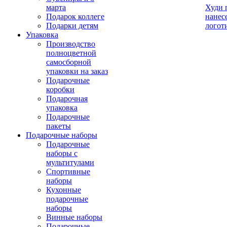
марта
Худи 
Подарок коллеге
нанес
Подарки детям
логот
Упаковка
Производство
полноцветной
самосборной
упаковки на заказ
Подарочные
коробки
Подарочная
упаковка
Подарочные
пакеты
Подарочные наборы
Подарочные
наборы с
мультитулами
Спортивные
наборы
Кухонные
подарочные
наборы
Винные наборы
Подарочные