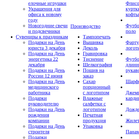
елочные игрушки
Флис
Украшения для
куртк
офиса к новому
кофты
году
Новогодние свечи
Футб
Производство
и подсвечники
поло
Сувениры к праздникам
Тампопечать
Подарки на День
Вышивка
Фарту
юриста 3 декабря
Деколь
логот
Подарки на День
Гравировка
энергетика 22
Тиснение
Футбо
декабря
Шелкография
длин
Подарки на День
Пошив на
рукав
России 12 июня
заказ
Подарки на День
Сахар
Шарф
медицинского
порционный
работника
с логотипом
Джем
Подарки
Влажные
карди
руководителю
салфетки с
Подарки на День
логотипом
Дожд
рождения
Печатная
компании
продукция
Жиле
Подарки на День
Упаковка
строителя
Пана
Подарки