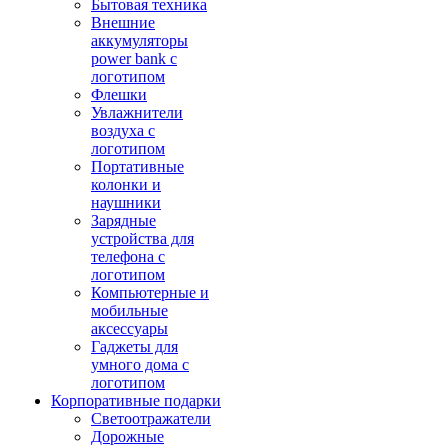
Бытовая техника
Внешние
аккумуляторы
power bank с
логотипом
Флешки
Увлажнители
воздуха с
логотипом
Портативные
колонки и
наушники
Зарядные
устройства для
телефона с
логотипом
Компьютерные и
мобильные
аксессуары
Гаджеты для
умного дома с
логотипом
Корпоративные подарки
Светоотражатели
Дорожные