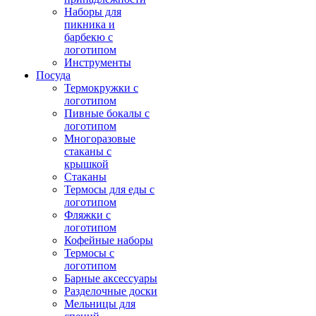
Наборы для
пикника и
барбекю с
логотипом
Инструменты
Посуда
Термокружки с
логотипом
Пивные бокалы с
логотипом
Многоразовые
стаканы с
крышкой
Стаканы
Термосы для еды с
логотипом
Фляжки с
логотипом
Кофейные наборы
Термосы с
логотипом
Барные аксессуары
Разделочные доски
Мельницы для