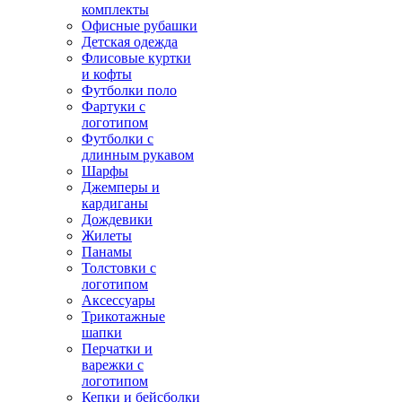
комплекты
Офисные рубашки
Детская одежда
Флисовые куртки
и кофты
Футболки поло
Фартуки с
логотипом
Футболки с
длинным рукавом
Шарфы
Джемперы и
кардиганы
Дождевики
Жилеты
Панамы
Толстовки с
логотипом
Аксессуары
Трикотажные
шапки
Перчатки и
варежки с
логотипом
Кепки и бейсболки