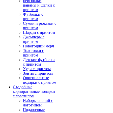
Бейсболки,
панамы и шапки с
принтом
Футболки с
принтом
Сумки и рюкзаки с
принтом
Шарфы с принтом
Джемперы с
принтом
Новогодний мерч
Толстовки с
принтом
Детские футболки
с принтом
Худи с принтом
Зонты с принтом
Оригинальные
подарки с принтом
Съедобные
корпоративные подарки
с логотипом
Наборы специй с
логотипом
Подарочные