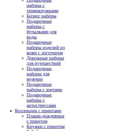
Подарочные
наборы с
термокружками
Бизнес наборы
Подарочные
наборы с
бутылками для
воды
Подарочные
наборы изделий из
кожи с логотипом
Дорожные наборы
для путешествий
Подарочные
наборы для
мужчин
Подарочные
наборы с зонтами
Подарочные
наборы с
антистрессами
Коллекции с принтами
Плащи-дождевики
с принтом
Кружки с принтом