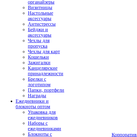
органайзеры
Визитницы
Настольные
аксессуары
Антистрессы
Бейджи и
аксессуары
Чехлы для
пропуска
Чехлы для карт
Кошельки
Зажигалки
Канцелярские
принадлежности
Брелки с
логотипом
Папки, портфели
Награды
Ежедневники и
блокноты оптом
Упаковка для
ежедневников
Наборы с
ежедневниками
Блокноты с
Корпоратив