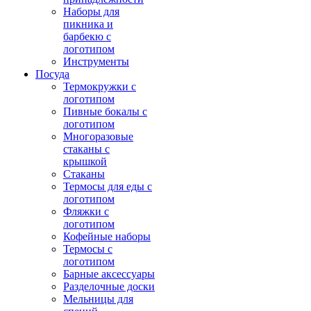
Наборы для
пикника и
барбекю с
логотипом
Инструменты
Посуда
Термокружки с
логотипом
Пивные бокалы с
логотипом
Многоразовые
стаканы с
крышкой
Стаканы
Термосы для еды с
логотипом
Фляжки с
логотипом
Кофейные наборы
Термосы с
логотипом
Барные аксессуары
Разделочные доски
Мельницы для