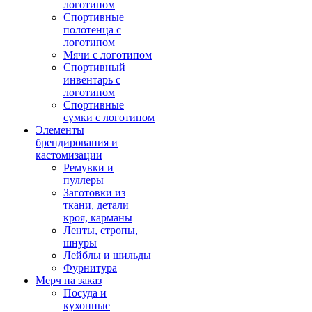
логотипом
Спортивные
полотенца с
логотипом
Мячи с логотипом
Спортивный
инвентарь с
логотипом
Спортивные
сумки с логотипом
Элементы
брендирования и
кастомизации
Ремувки и
пуллеры
Заготовки из
ткани, детали
кроя, карманы
Ленты, стропы,
шнуры
Лейблы и шильды
Фурнитура
Мерч на заказ
Посуда и
кухонные