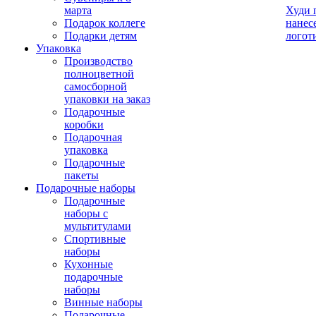
марта
Худи 
Подарок коллеге
нанес
Подарки детям
логот
Упаковка
Производство
полноцветной
самосборной
упаковки на заказ
Подарочные
коробки
Подарочная
упаковка
Подарочные
пакеты
Подарочные наборы
Подарочные
наборы с
мультитулами
Спортивные
наборы
Кухонные
подарочные
наборы
Винные наборы
Подарочные