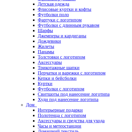
Детская одежда
Флисовые куртки и кофты
Футболки поло
Фартуки с логотипом
Футболки с длинным рукавом
Шарфы
Джемперы и кардиганы
Дождевики
Жилеты
Панамы
Толстовки с логотипом
Аксессуары
Трикотажные шапки
Перчатки и варежки с логотипом
Кепки и бейсболки
Куртки
Футболки с логотипом
Свитшоты под нанесение логотипа
Худи под нанесение логотипа
Дом
Интерьерные подарки
Полотенца с логотипом
Аксессуары и средства для ухода
Часы и метеостанции
Домашний текстиль