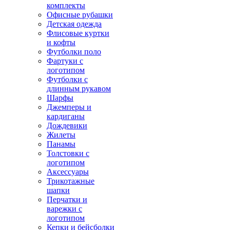
комплекты
Офисные рубашки
Детская одежда
Флисовые куртки
и кофты
Футболки поло
Фартуки с
логотипом
Футболки с
длинным рукавом
Шарфы
Джемперы и
кардиганы
Дождевики
Жилеты
Панамы
Толстовки с
логотипом
Аксессуары
Трикотажные
шапки
Перчатки и
варежки с
логотипом
Кепки и бейсболки