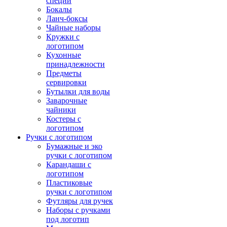
специй
Бокалы
Ланч-боксы
Чайные наборы
Кружки с
логотипом
Кухонные
принадлежности
Предметы
сервировки
Бутылки для воды
Заварочные
чайники
Костеры с
логотипом
Ручки с логотипом
Бумажные и эко
ручки с логотипом
Карандаши с
логотипом
Пластиковые
ручки с логотипом
Футляры для ручек
Наборы с ручками
под логотип