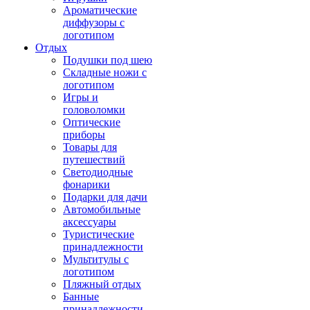
Ароматические
диффузоры с
логотипом
Отдых
Подушки под шею
Складные ножи с
логотипом
Игры и
головоломки
Оптические
приборы
Товары для
путешествий
Светодиодные
фонарики
Подарки для дачи
Автомобильные
аксессуары
Туристические
принадлежности
Мультитулы с
логотипом
Пляжный отдых
Банные
принадлежности