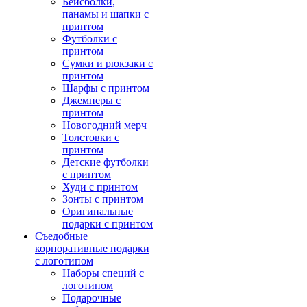
Бейсболки,
панамы и шапки с
принтом
Футболки с
принтом
Сумки и рюкзаки с
принтом
Шарфы с принтом
Джемперы с
принтом
Новогодний мерч
Толстовки с
принтом
Детские футболки
с принтом
Худи с принтом
Зонты с принтом
Оригинальные
подарки с принтом
Съедобные
корпоративные подарки
с логотипом
Наборы специй с
логотипом
Подарочные