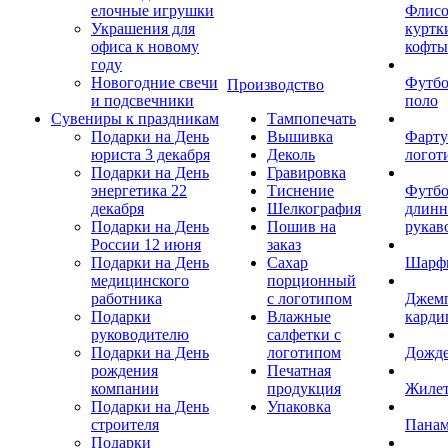
елочные игрушки
Флис
Украшения для
куртк
офиса к новому
кофты
году
Новогодние свечи
Футб
Производство
и подсвечники
поло
Сувениры к праздникам
Тампопечать
Подарки на День
Вышивка
Фарту
юриста 3 декабря
Деколь
логот
Подарки на День
Гравировка
энергетика 22
Тиснение
Футбо
декабря
Шелкография
длин
Подарки на День
Пошив на
рукав
России 12 июня
заказ
Подарки на День
Сахар
Шарф
медицинского
порционный
работника
с логотипом
Джем
Подарки
Влажные
карди
руководителю
салфетки с
Подарки на День
логотипом
Дожд
рождения
Печатная
компании
продукция
Жиле
Подарки на День
Упаковка
строителя
Пана
Подарки