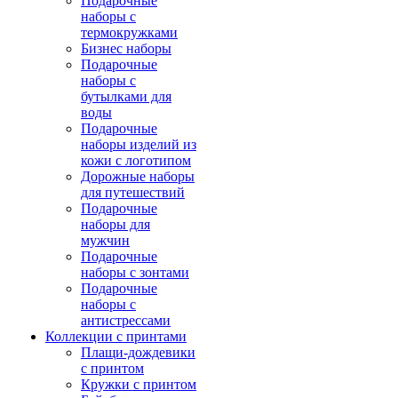
Подарочные
наборы с
термокружками
Бизнес наборы
Подарочные
наборы с
бутылками для
воды
Подарочные
наборы изделий из
кожи с логотипом
Дорожные наборы
для путешествий
Подарочные
наборы для
мужчин
Подарочные
наборы с зонтами
Подарочные
наборы с
антистрессами
Коллекции с принтами
Плащи-дождевики
с принтом
Кружки с принтом