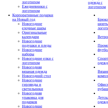
логотипом
одежда с
Ежедневники с
логотипом
логотипом
Корпоративные подарки
на Новый год
Брюки
Новогодние
шорты
елочные шары
логот
Оригинальные
календари
Ветро
Новогодние
подушки и пледы
Пром
Новогодние
футбо
наборы
Новогодние елки с
Спорт
логотипом
одежд
Новогодняя
вязаная одежда
Вязан
Новогодний стол
компл
Новогодние
гирлянды и
Офис
светильники
рубаш
Новогодняя
упаковка для
Детск
подарков
одежд
Новогодние