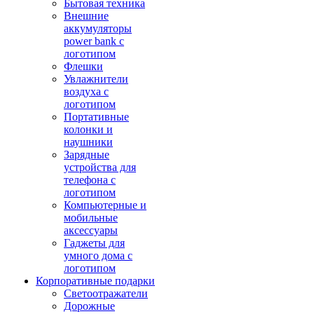
Бытовая техника
Внешние
аккумуляторы
power bank с
логотипом
Флешки
Увлажнители
воздуха с
логотипом
Портативные
колонки и
наушники
Зарядные
устройства для
телефона с
логотипом
Компьютерные и
мобильные
аксессуары
Гаджеты для
умного дома с
логотипом
Корпоративные подарки
Светоотражатели
Дорожные