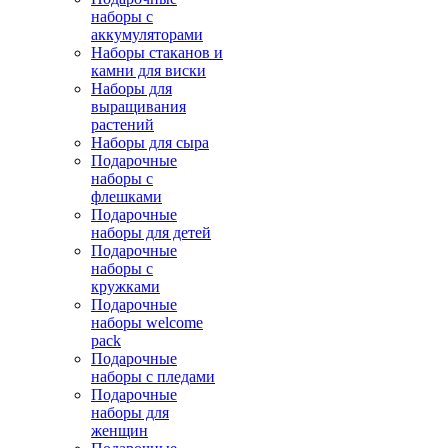
наборы с
аккумуляторами
Наборы стаканов и
камни для виски
Наборы для
выращивания
растений
Наборы для сыра
Подарочные
наборы с
флешками
Подарочные
наборы для детей
Подарочные
наборы с
кружками
Подарочные
наборы welcome
pack
Подарочные
наборы с пледами
Подарочные
наборы для
женщин