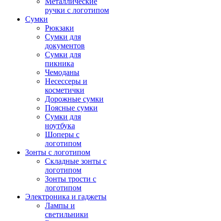
Металлические
ручки с логотипом
Сумки
Рюкзаки
Сумки для
документов
Сумки для
пикника
Чемоданы
Несессеры и
косметички
Дорожные сумки
Поясные сумки
Сумки для
ноутбука
Шоперы с
логотипом
Зонты с логотипом
Складные зонты с
логотипом
Зонты трости с
логотипом
Электроника и гаджеты
Лампы и
светильники