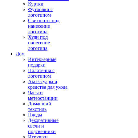
Куртки
Футболки с
логотипом
Свитшоты под
нанесение
логотипа
Худи под
нанесение
логотипа
Дом
Интерьерные
подарки
Полотенца с
логотипом
Аксессуары и
средства для ухода
Часы и
метеостанции
Домашний
текстиль
Пледы
Декоративные
свечи и
подсвечники
Игрушки