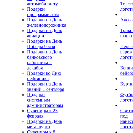
автомобилисту
Толст
Подарки
логот
программистам
Подарки на День
Аксес
железнодорожника
Подарки на День
Трико
авиации
шапк
Подарки на День
Победы 9 мая
Перча
Подарки на День
вареж
банковского
логот
работника 2
декабря
Кепки
Подарки ко Дню
бейсб
нефтяника
Подарки на День
Куртк
знаний 1 сентября
Подарки
Футбо
системным
логот
администраторам
Сувениры к 23
Свит
февраля
под
Подарки на День
нанес
металлурга
логот
Сувениры к 8