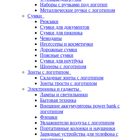
Наборы с ручками под логотип
Металлические ручки с логотипом
Сумки
Рюкзаки
Сумки для документов
Сумки для пикника
Чемоданы
Несессеры и косметички
Дорожные сумки
Поясные сумки
Сумки для ноутбука
Шоперы с логотипом
Зонты с логотипом
Складные зонты с логотипом
Зонты трости с логотипом
Электроника и гаджеты
Лампы и светильники
Бытовая техника
Внешние аккумуляторы power bank с
логотипом
Флешки
Увлажнители воздуха с логотипом
Портативные колонки и наушники
Зарядные устройства для телефона с
логотипом