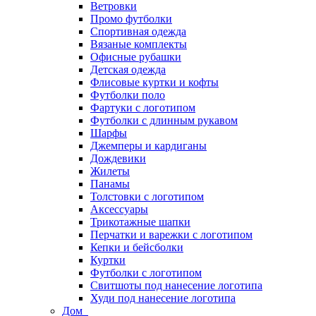
Ветровки
Промо футболки
Спортивная одежда
Вязаные комплекты
Офисные рубашки
Детская одежда
Флисовые куртки и кофты
Футболки поло
Фартуки с логотипом
Футболки с длинным рукавом
Шарфы
Джемперы и кардиганы
Дождевики
Жилеты
Панамы
Толстовки с логотипом
Аксессуары
Трикотажные шапки
Перчатки и варежки с логотипом
Кепки и бейсболки
Куртки
Футболки с логотипом
Свитшоты под нанесение логотипа
Худи под нанесение логотипа
Дом