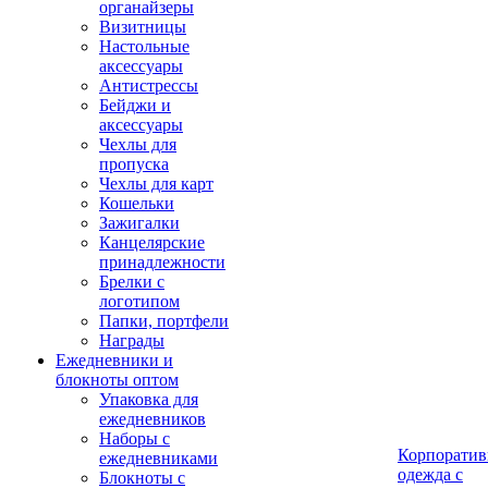
органайзеры
Визитницы
Настольные
аксессуары
Антистрессы
Бейджи и
аксессуары
Чехлы для
пропуска
Чехлы для карт
Кошельки
Зажигалки
Канцелярские
принадлежности
Брелки с
логотипом
Папки, портфели
Награды
Ежедневники и
блокноты оптом
Упаковка для
ежедневников
Наборы с
Корпоратив
ежедневниками
одежда с
Блокноты с