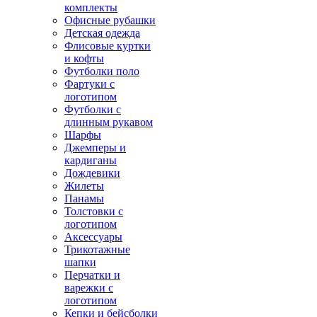
комплекты
Офисные рубашки
Детская одежда
Флисовые куртки
и кофты
Футболки поло
Фартуки с
логотипом
Футболки с
длинным рукавом
Шарфы
Джемперы и
кардиганы
Дождевики
Жилеты
Панамы
Толстовки с
логотипом
Аксессуары
Трикотажные
шапки
Перчатки и
варежки с
логотипом
Кепки и бейсболки