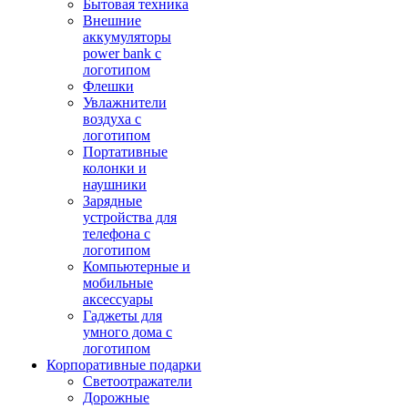
Бытовая техника
Внешние
аккумуляторы
power bank с
логотипом
Флешки
Увлажнители
воздуха с
логотипом
Портативные
колонки и
наушники
Зарядные
устройства для
телефона с
логотипом
Компьютерные и
мобильные
аксессуары
Гаджеты для
умного дома с
логотипом
Корпоративные подарки
Светоотражатели
Дорожные