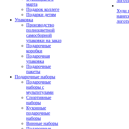
логот
марта
Подарок коллеге
Худи 
Подарки детям
нанес
Упаковка
логот
Производство
полноцветной
самосборной
упаковки на заказ
Подарочные
коробки
Подарочная
упаковка
Подарочные
пакеты
Подарочные наборы
Подарочные
наборы с
мультитулами
Спортивные
наборы
Кухонные
подарочные
наборы
Винные наборы
Подарочные