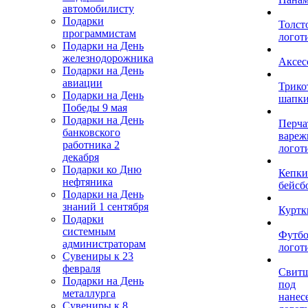
автомобилисту
Подарки
Толст
программистам
логот
Подарки на День
железнодорожника
Аксес
Подарки на День
авиации
Трико
Подарки на День
шапк
Победы 9 мая
Подарки на День
Перча
банковского
вареж
работника 2
логот
декабря
Подарки ко Дню
Кепки
нефтяника
бейсб
Подарки на День
знаний 1 сентября
Куртк
Подарки
системным
Футбо
администраторам
логот
Сувениры к 23
февраля
Свит
Подарки на День
под
металлурга
нанес
Сувениры к 8