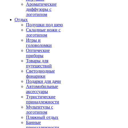
Ароматические
диффузоры с
логотипом
Отдых
Подушки под шею
Складные ножи с
логотипом
Игры и
головоломки
Оптические
приборы
Товары для
путешествий
Светодиодные
фонарики
Подарки для дачи
Автомобильные
аксессуары
Туристические
принадлежности
Мультитулы с
логотипом
Пляжный отдых
Банные
принадлежности