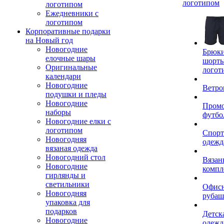
логотипом
логотипом
Ежедневники с
логотипом
Корпоративные подарки
на Новый год
Новогодние
Брюки
елочные шары
шорты
Оригинальные
логот
календари
Новогодние
Ветро
подушки и пледы
Новогодние
Пром
наборы
футбо
Новогодние елки с
логотипом
Спорт
Новогодняя
одежд
вязаная одежда
Новогодний стол
Вязан
Новогодние
компл
гирлянды и
светильники
Офис
Новогодняя
рубаш
упаковка для
подарков
Детск
Новогодние
одежд