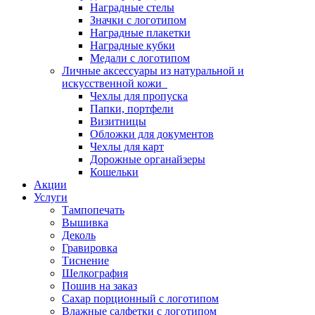
Наградные стелы
Значки с логотипом
Наградные плакетки
Наградные кубки
Медали с логотипом
Личные аксессуары из натуральной и
искусственной кожи
Чехлы для пропуска
Папки, портфели
Визитницы
Обложки для документов
Чехлы для карт
Дорожные органайзеры
Кошельки
Акции
Услуги
Тампопечать
Вышивка
Деколь
Гравировка
Тиснение
Шелкография
Пошив на заказ
Сахар порционный с логотипом
Влажные салфетки с логотипом