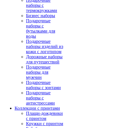
Подарочные
наборы с
термокружками
Бизнес наборы
Подарочные
наборы с
бутылками для
воды
Подарочные
наборы изделий из
кожи с логотипом
Дорожные наборы
для путешествий
Подарочные
наборы для
мужчин
Подарочные
наборы с зонтами
Подарочные
наборы с
антистрессами
Коллекции с принтами
Плащи-дождевики
с принтом
Кружки с принтом