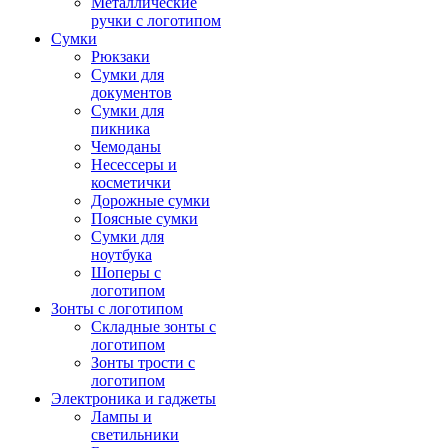
Металлические
ручки с логотипом
Сумки
Рюкзаки
Сумки для
документов
Сумки для
пикника
Чемоданы
Несессеры и
косметички
Дорожные сумки
Поясные сумки
Сумки для
ноутбука
Шоперы с
логотипом
Зонты с логотипом
Складные зонты с
логотипом
Зонты трости с
логотипом
Электроника и гаджеты
Лампы и
светильники