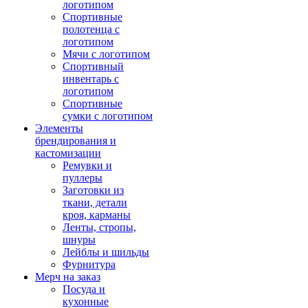
логотипом
Спортивные
полотенца с
логотипом
Мячи с логотипом
Спортивный
инвентарь с
логотипом
Спортивные
сумки с логотипом
Элементы
брендирования и
кастомизации
Ремувки и
пуллеры
Заготовки из
ткани, детали
кроя, карманы
Ленты, стропы,
шнуры
Лейблы и шильды
Фурнитура
Мерч на заказ
Посуда и
кухонные