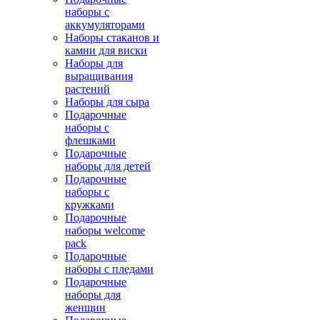
наборы с
аккумуляторами
Наборы стаканов и
камни для виски
Наборы для
выращивания
растений
Наборы для сыра
Подарочные
наборы с
флешками
Подарочные
наборы для детей
Подарочные
наборы с
кружками
Подарочные
наборы welcome
pack
Подарочные
наборы с пледами
Подарочные
наборы для
женщин