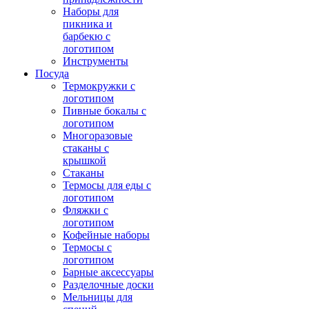
Наборы для
пикника и
барбекю с
логотипом
Инструменты
Посуда
Термокружки с
логотипом
Пивные бокалы с
логотипом
Многоразовые
стаканы с
крышкой
Стаканы
Термосы для еды с
логотипом
Фляжки с
логотипом
Кофейные наборы
Термосы с
логотипом
Барные аксессуары
Разделочные доски
Мельницы для