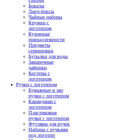
специй
Бокалы
Ланч-боксы
Чайные наборы
Кружки с
логотипом
Кухонные
принадлежности
Предметы
сервировки
Бутылки для воды
Заварочные
чайники
Костеры с
логотипом
Ручки с логотипом
Бумажные и эко
ручки с логотипом
Карандаши с
логотипом
Пластиковые
ручки с логотипом
Футляры для ручек
Наборы с ручками
под логотип