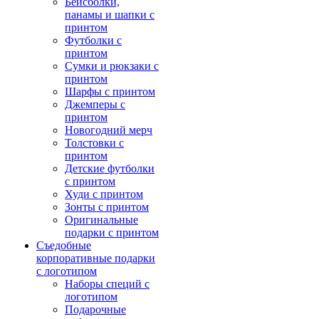
Бейсболки,
панамы и шапки с
принтом
Футболки с
принтом
Сумки и рюкзаки с
принтом
Шарфы с принтом
Джемперы с
принтом
Новогодний мерч
Толстовки с
принтом
Детские футболки
с принтом
Худи с принтом
Зонты с принтом
Оригинальные
подарки с принтом
Съедобные
корпоративные подарки
с логотипом
Наборы специй с
логотипом
Подарочные