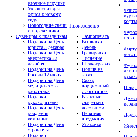
елочные игрушки
Украшения для
Флис
офиса к новому
куртк
году
кофты
Новогодние свечи
Производство
и подсвечники
Футб
Сувениры к праздникам
Тампопечать
поло
Подарки на День
Вышивка
юриста 3 декабря
Деколь
Фарту
Подарки на День
Гравировка
логот
энергетика 22
Тиснение
декабря
Шелкография
Футбо
Подарки на День
Пошив на
длин
России 12 июня
заказ
рукав
Подарки на День
Сахар
медицинского
порционный
Шарф
работника
с логотипом
Подарки
Влажные
Джем
руководителю
салфетки с
карди
Подарки на День
логотипом
рождения
Печатная
Дожд
компании
продукция
Подарки на День
Упаковка
Жиле
строителя
Подарки
Пана