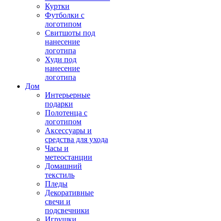
Куртки
Футболки с
логотипом
Свитшоты под
нанесение
логотипа
Худи под
нанесение
логотипа
Дом
Интерьерные
подарки
Полотенца с
логотипом
Аксессуары и
средства для ухода
Часы и
метеостанции
Домашний
текстиль
Пледы
Декоративные
свечи и
подсвечники
Игрушки