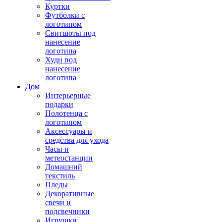
Куртки
Футболки с
логотипом
Свитшоты под
нанесение
логотипа
Худи под
нанесение
логотипа
Дом
Интерьерные
подарки
Полотенца с
логотипом
Аксессуары и
средства для ухода
Часы и
метеостанции
Домашний
текстиль
Пледы
Декоративные
свечи и
подсвечники
Игрушки