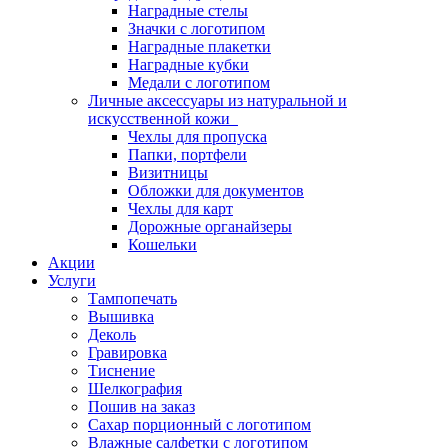
Наградные стелы
Значки с логотипом
Наградные плакетки
Наградные кубки
Медали с логотипом
Личные аксессуары из натуральной и
искусственной кожи
Чехлы для пропуска
Папки, портфели
Визитницы
Обложки для документов
Чехлы для карт
Дорожные органайзеры
Кошельки
Акции
Услуги
Тампопечать
Вышивка
Деколь
Гравировка
Тиснение
Шелкография
Пошив на заказ
Сахар порционный с логотипом
Влажные салфетки с логотипом