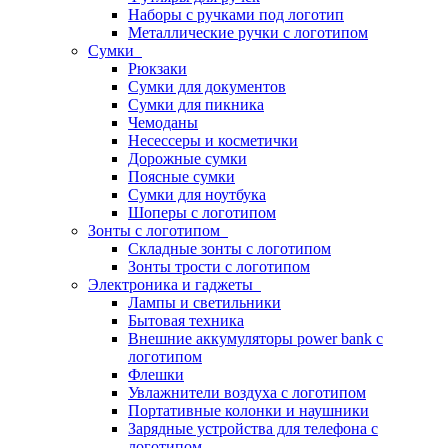
Наборы с ручками под логотип
Металлические ручки с логотипом
Сумки
Рюкзаки
Сумки для документов
Сумки для пикника
Чемоданы
Несессеры и косметички
Дорожные сумки
Поясные сумки
Сумки для ноутбука
Шоперы с логотипом
Зонты с логотипом
Складные зонты с логотипом
Зонты трости с логотипом
Электроника и гаджеты
Лампы и светильники
Бытовая техника
Внешние аккумуляторы power bank с
логотипом
Флешки
Увлажнители воздуха с логотипом
Портативные колонки и наушники
Зарядные устройства для телефона с
логотипом