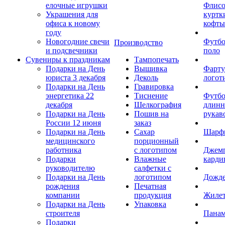
елочные игрушки
Флис
Украшения для
куртк
офиса к новому
кофты
году
Новогодние свечи
Футб
Производство
и подсвечники
поло
Сувениры к праздникам
Тампопечать
Подарки на День
Вышивка
Фарту
юриста 3 декабря
Деколь
логот
Подарки на День
Гравировка
энергетика 22
Тиснение
Футбо
декабря
Шелкография
длин
Подарки на День
Пошив на
рукав
России 12 июня
заказ
Подарки на День
Сахар
Шарф
медицинского
порционный
работника
с логотипом
Джем
Подарки
Влажные
карди
руководителю
салфетки с
Подарки на День
логотипом
Дожд
рождения
Печатная
компании
продукция
Жиле
Подарки на День
Упаковка
строителя
Пана
Подарки