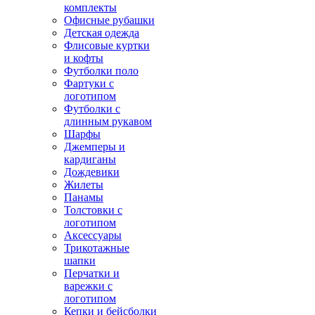
комплекты
Офисные рубашки
Детская одежда
Флисовые куртки
и кофты
Футболки поло
Фартуки с
логотипом
Футболки с
длинным рукавом
Шарфы
Джемперы и
кардиганы
Дождевики
Жилеты
Панамы
Толстовки с
логотипом
Аксессуары
Трикотажные
шапки
Перчатки и
варежки с
логотипом
Кепки и бейсболки