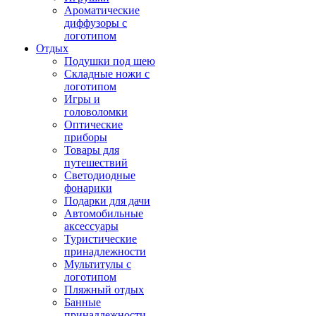
Ароматические
диффузоры с
логотипом
Отдых
Подушки под шею
Складные ножи с
логотипом
Игры и
головоломки
Оптические
приборы
Товары для
путешествий
Светодиодные
фонарики
Подарки для дачи
Автомобильные
аксессуары
Туристические
принадлежности
Мультитулы с
логотипом
Пляжный отдых
Банные
принадлежности