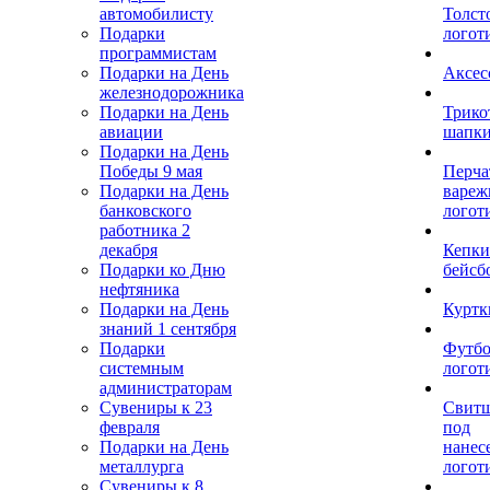
автомобилисту
Толст
Подарки
логот
программистам
Подарки на День
Аксес
железнодорожника
Подарки на День
Трико
авиации
шапк
Подарки на День
Победы 9 мая
Перча
Подарки на День
вареж
банковского
логот
работника 2
декабря
Кепки
Подарки ко Дню
бейсб
нефтяника
Подарки на День
Куртк
знаний 1 сентября
Подарки
Футбо
системным
логот
администраторам
Сувениры к 23
Свит
февраля
под
Подарки на День
нанес
металлурга
логот
Сувениры к 8