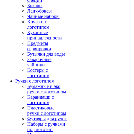
специй
Бокалы
Ланч-боксы
Чайные наборы
Кружки с
логотипом
Кухонные
принадлежности
Предметы
сервировки
Бутылки для воды
Заварочные
чайники
Костеры с
логотипом
Ручки с логотипом
Бумажные и эко
ручки с логотипом
Карандаши с
логотипом
Пластиковые
ручки с логотипом
Футляры для ручек
Наборы с ручками
под логотип