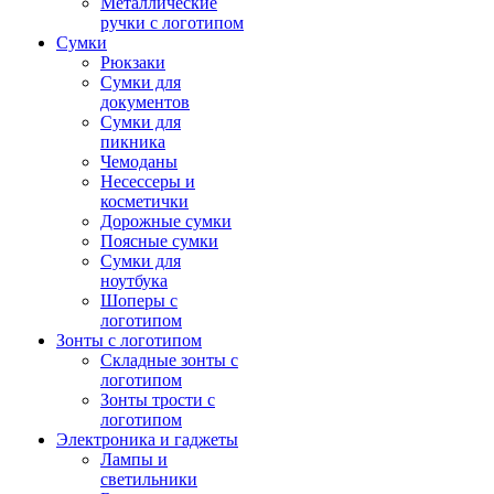
Металлические
ручки с логотипом
Сумки
Рюкзаки
Сумки для
документов
Сумки для
пикника
Чемоданы
Несессеры и
косметички
Дорожные сумки
Поясные сумки
Сумки для
ноутбука
Шоперы с
логотипом
Зонты с логотипом
Складные зонты с
логотипом
Зонты трости с
логотипом
Электроника и гаджеты
Лампы и
светильники