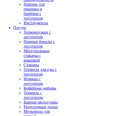
Наборы для
пикника и
барбекю с
логотипом
Инструменты
Посуда
Термокружки с
логотипом
Пивные бокалы с
логотипом
Многоразовые
стаканы с
крышкой
Стаканы
Термосы для еды с
логотипом
Фляжки с
логотипом
Кофейные наборы
Термосы с
логотипом
Барные аксессуары
Разделочные доски
Мельницы для