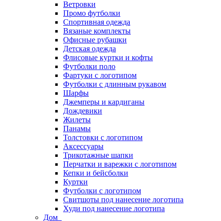
Ветровки
Промо футболки
Спортивная одежда
Вязаные комплекты
Офисные рубашки
Детская одежда
Флисовые куртки и кофты
Футболки поло
Фартуки с логотипом
Футболки с длинным рукавом
Шарфы
Джемперы и кардиганы
Дождевики
Жилеты
Панамы
Толстовки с логотипом
Аксессуары
Трикотажные шапки
Перчатки и варежки с логотипом
Кепки и бейсболки
Куртки
Футболки с логотипом
Свитшоты под нанесение логотипа
Худи под нанесение логотипа
Дом