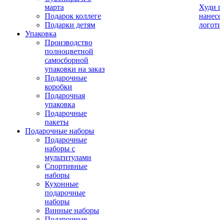
марта
Худи 
Подарок коллеге
нанес
Подарки детям
логот
Упаковка
Производство
полноцветной
самосборной
упаковки на заказ
Подарочные
коробки
Подарочная
упаковка
Подарочные
пакеты
Подарочные наборы
Подарочные
наборы с
мультитулами
Спортивные
наборы
Кухонные
подарочные
наборы
Винные наборы
Подарочные