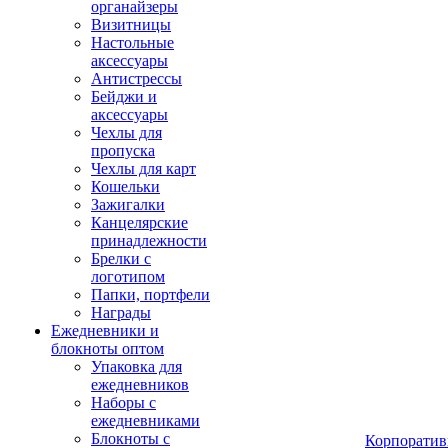
органайзеры
Визитницы
Настольные
аксессуары
Антистрессы
Бейджи и
аксессуары
Чехлы для
пропуска
Чехлы для карт
Кошельки
Зажигалки
Канцелярские
принадлежности
Брелки с
логотипом
Папки, портфели
Награды
Ежедневники и
блокноты оптом
Упаковка для
ежедневников
Наборы с
ежедневниками
Блокноты с
Корпоратив