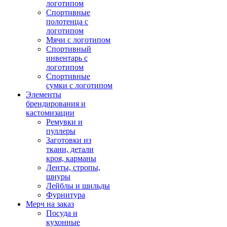
логотипом
Спортивные
полотенца с
логотипом
Мячи с логотипом
Спортивный
инвентарь с
логотипом
Спортивные
сумки с логотипом
Элементы
брендирования и
кастомизации
Ремувки и
пуллеры
Заготовки из
ткани, детали
кроя, карманы
Ленты, стропы,
шнуры
Лейблы и шильды
Фурнитура
Мерч на заказ
Посуда и
кухонные