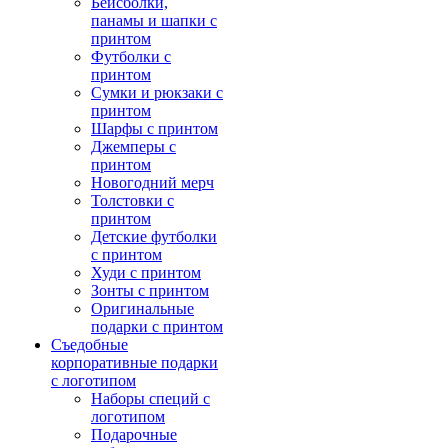
Бейсболки,
панамы и шапки с
принтом
Футболки с
принтом
Сумки и рюкзаки с
принтом
Шарфы с принтом
Джемперы с
принтом
Новогодний мерч
Толстовки с
принтом
Детские футболки
с принтом
Худи с принтом
Зонты с принтом
Оригинальные
подарки с принтом
Съедобные
корпоративные подарки
с логотипом
Наборы специй с
логотипом
Подарочные