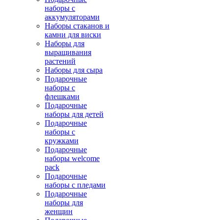
наборы с
аккумуляторами
Наборы стаканов и
камни для виски
Наборы для
выращивания
растений
Наборы для сыра
Подарочные
наборы с
флешками
Подарочные
наборы для детей
Подарочные
наборы с
кружками
Подарочные
наборы welcome
pack
Подарочные
наборы с пледами
Подарочные
наборы для
женщин