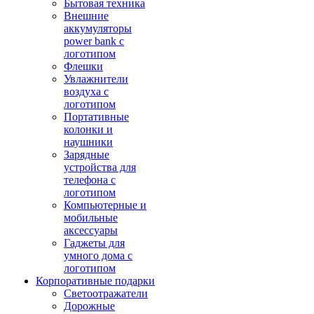
Бытовая техника
Внешние
аккумуляторы
power bank с
логотипом
Флешки
Увлажнители
воздуха с
логотипом
Портативные
колонки и
наушники
Зарядные
устройства для
телефона с
логотипом
Компьютерные и
мобильные
аксессуары
Гаджеты для
умного дома с
логотипом
Корпоративные подарки
Светоотражатели
Дорожные