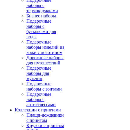
Подарочные
наборы с
термокружками
Бизнес наборы
Подарочные
наборы с
бутылками для
воды
Подарочные
наборы изделий из
кожи с логотипом
Дорожные наборы
для путешествий
Подарочные
наборы для
мужчин
Подарочные
наборы с зонтами
Подарочные
наборы с
антистрессами
Коллекции с принтами
Плащи-дождевики
с принтом
Кружки с принтом