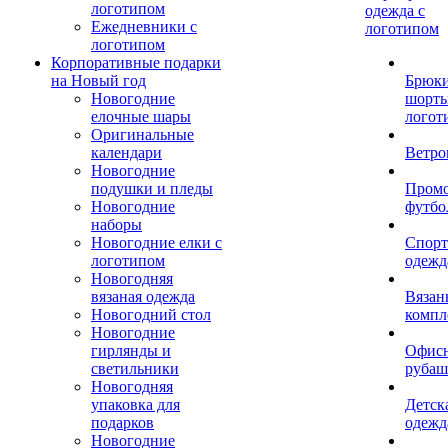
логотипом
одежда с
Ежедневники с
логотипом
логотипом
Корпоративные подарки
на Новый год
Брюки
Новогодние
шорты
елочные шары
логот
Оригинальные
календари
Ветро
Новогодние
подушки и пледы
Пром
Новогодние
футбо
наборы
Новогодние елки с
Спорт
логотипом
одежд
Новогодняя
вязаная одежда
Вязан
Новогодний стол
компл
Новогодние
гирлянды и
Офис
светильники
рубаш
Новогодняя
упаковка для
Детск
подарков
одежд
Новогодние