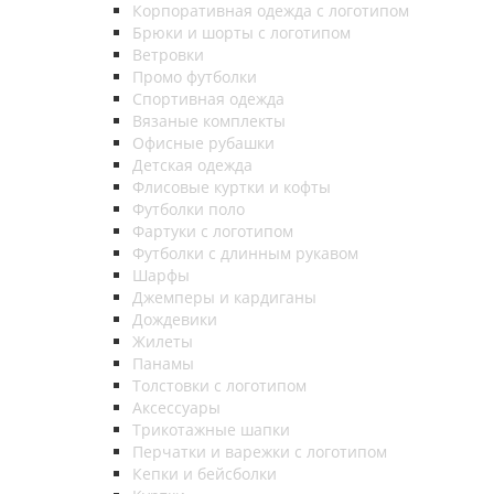
Корпоративная одежда с логотипом
Брюки и шорты с логотипом
Ветровки
Промо футболки
Спортивная одежда
Вязаные комплекты
Офисные рубашки
Детская одежда
Флисовые куртки и кофты
Футболки поло
Фартуки с логотипом
Футболки с длинным рукавом
Шарфы
Джемперы и кардиганы
Дождевики
Жилеты
Панамы
Толстовки с логотипом
Аксессуары
Трикотажные шапки
Перчатки и варежки с логотипом
Кепки и бейсболки