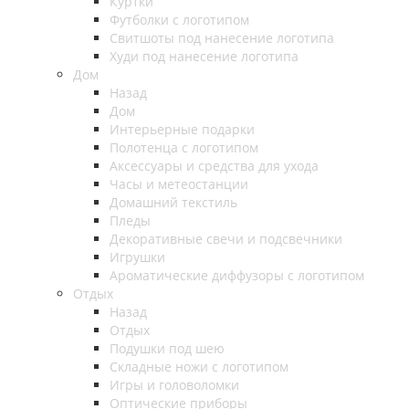
Куртки
Футболки с логотипом
Свитшоты под нанесение логотипа
Худи под нанесение логотипа
Дом
Назад
Дом
Интерьерные подарки
Полотенца с логотипом
Аксессуары и средства для ухода
Часы и метеостанции
Домашний текстиль
Пледы
Декоративные свечи и подсвечники
Игрушки
Ароматические диффузоры с логотипом
Отдых
Назад
Отдых
Подушки под шею
Складные ножи с логотипом
Игры и головоломки
Оптические приборы