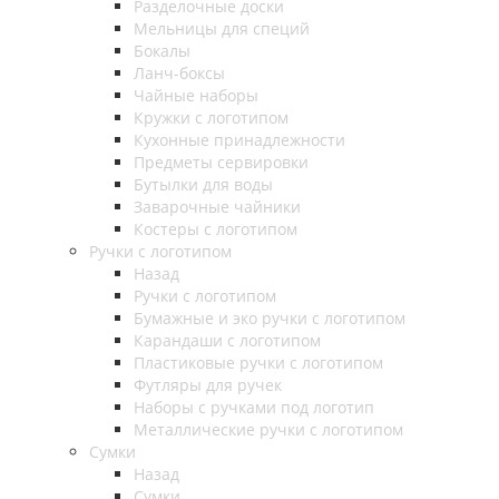
Разделочные доски
Мельницы для специй
Бокалы
Ланч-боксы
Чайные наборы
Кружки с логотипом
Кухонные принадлежности
Предметы сервировки
Бутылки для воды
Заварочные чайники
Костеры с логотипом
Ручки с логотипом
Назад
Ручки с логотипом
Бумажные и эко ручки с логотипом
Карандаши с логотипом
Пластиковые ручки с логотипом
Футляры для ручек
Наборы с ручками под логотип
Металлические ручки с логотипом
Сумки
Назад
Сумки