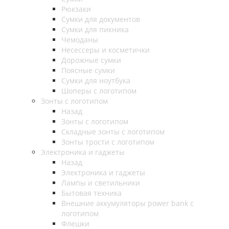
Рюкзаки
Сумки для документов
Сумки для пикника
Чемоданы
Несессеры и косметички
Дорожные сумки
Поясные сумки
Сумки для ноутбука
Шоперы с логотипом
Зонты с логотипом
Назад
Зонты с логотипом
Складные зонты с логотипом
Зонты трости с логотипом
Электроника и гаджеты
Назад
Электроника и гаджеты
Лампы и светильники
Бытовая техника
Внешние аккумуляторы power bank с
логотипом
Флешки