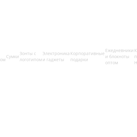
Ежедневники
К
Зонты с
Электроника
Корпоративные
Сумки
и блокноты
п
пом
логотипом
и гаджеты
подарки
оптом
Н