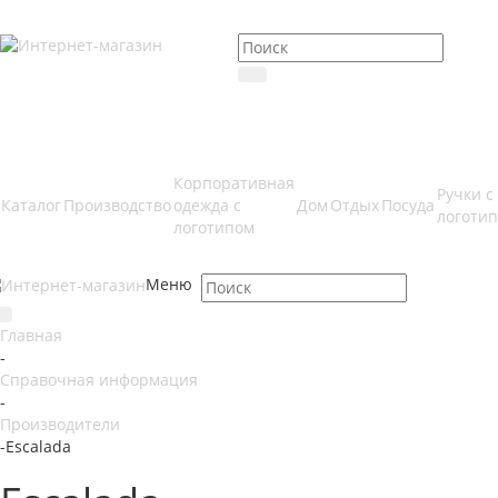
Корпоративная
Ручки с
Каталог
Производство
одежда с
Дом
Отдых
Посуда
логоти
логотипом
Меню
Главная
-
Справочная информация
-
Производители
-
Escalada