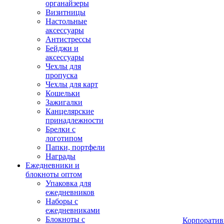
органайзеры
Визитницы
Настольные
аксессуары
Антистрессы
Бейджи и
аксессуары
Чехлы для
пропуска
Чехлы для карт
Кошельки
Зажигалки
Канцелярские
принадлежности
Брелки с
логотипом
Папки, портфели
Награды
Ежедневники и
блокноты оптом
Упаковка для
ежедневников
Наборы с
ежедневниками
Блокноты с
Корпоратив