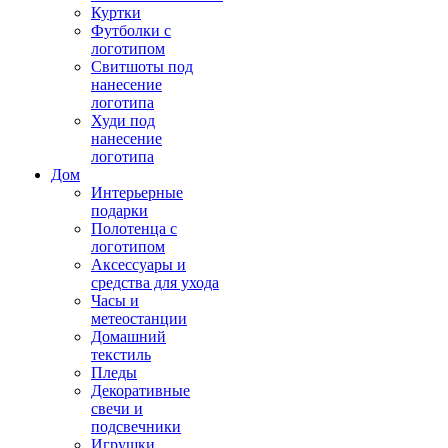
Куртки
Футболки с
логотипом
Свитшоты под
нанесение
логотипа
Худи под
нанесение
логотипа
Дом
Интерьерные
подарки
Полотенца с
логотипом
Аксессуары и
средства для ухода
Часы и
метеостанции
Домашний
текстиль
Пледы
Декоративные
свечи и
подсвечники
Игрушки