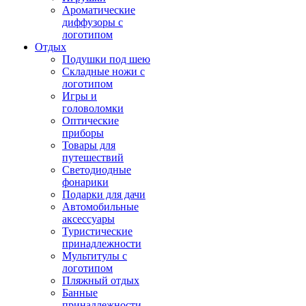
Ароматические
диффузоры с
логотипом
Отдых
Подушки под шею
Складные ножи с
логотипом
Игры и
головоломки
Оптические
приборы
Товары для
путешествий
Светодиодные
фонарики
Подарки для дачи
Автомобильные
аксессуары
Туристические
принадлежности
Мультитулы с
логотипом
Пляжный отдых
Банные
принадлежности