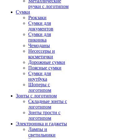
Металлические
ручки с логотипом
Сумки
Рюкзаки
Сумки для
документов
Сумки для
пикника
Чемоданы
Несессеры и
косметички
Дорожные сумки
Поясные сумки
Сумки для
ноутбука
Шоперы с
логотипом
Зонты с логотипом
Складные зонты с
логотипом
Зонты трости с
логотипом
Электроника и гаджеты
Лампы и
светильники