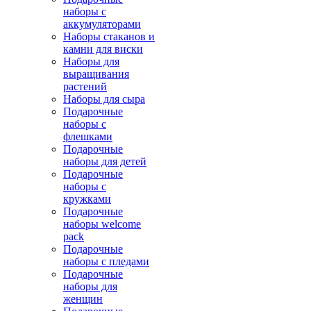
наборы с
аккумуляторами
Наборы стаканов и
камни для виски
Наборы для
выращивания
растений
Наборы для сыра
Подарочные
наборы с
флешками
Подарочные
наборы для детей
Подарочные
наборы с
кружками
Подарочные
наборы welcome
pack
Подарочные
наборы с пледами
Подарочные
наборы для
женщин