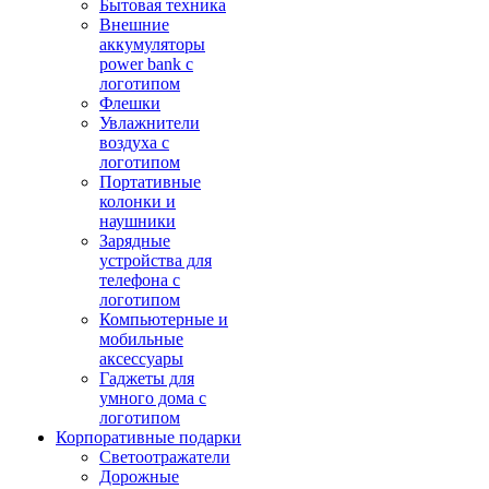
Бытовая техника
Внешние
аккумуляторы
power bank с
логотипом
Флешки
Увлажнители
воздуха с
логотипом
Портативные
колонки и
наушники
Зарядные
устройства для
телефона с
логотипом
Компьютерные и
мобильные
аксессуары
Гаджеты для
умного дома с
логотипом
Корпоративные подарки
Светоотражатели
Дорожные