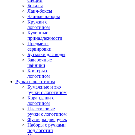
специй
Бокалы
Ланч-боксы
Чайные наборы
Кружки с
логотипом
Кухонные
принадлежности
Предметы
сервировки
Бутылки для воды
Заварочные
чайники
Костеры с
логотипом
Ручки с логотипом
Бумажные и эко
ручки с логотипом
Карандаши с
логотипом
Пластиковые
ручки с логотипом
Футляры для ручек
Наборы с ручками
под логотип