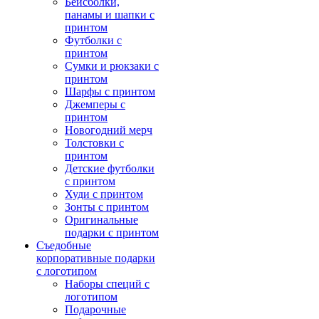
Бейсболки,
панамы и шапки с
принтом
Футболки с
принтом
Сумки и рюкзаки с
принтом
Шарфы с принтом
Джемперы с
принтом
Новогодний мерч
Толстовки с
принтом
Детские футболки
с принтом
Худи с принтом
Зонты с принтом
Оригинальные
подарки с принтом
Съедобные
корпоративные подарки
с логотипом
Наборы специй с
логотипом
Подарочные