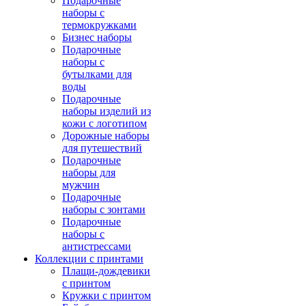
Подарочные
наборы с
термокружками
Бизнес наборы
Подарочные
наборы с
бутылками для
воды
Подарочные
наборы изделий из
кожи с логотипом
Дорожные наборы
для путешествий
Подарочные
наборы для
мужчин
Подарочные
наборы с зонтами
Подарочные
наборы с
антистрессами
Коллекции с принтами
Плащи-дождевики
с принтом
Кружки с принтом