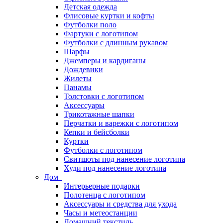
Детская одежда
Флисовые куртки и кофты
Футболки поло
Фартуки с логотипом
Футболки с длинным рукавом
Шарфы
Джемперы и кардиганы
Дождевики
Жилеты
Панамы
Толстовки с логотипом
Аксессуары
Трикотажные шапки
Перчатки и варежки с логотипом
Кепки и бейсболки
Куртки
Футболки с логотипом
Свитшоты под нанесение логотипа
Худи под нанесение логотипа
Дом
Интерьерные подарки
Полотенца с логотипом
Аксессуары и средства для ухода
Часы и метеостанции
Домашний текстиль