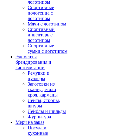
логотипом
Спортивные
полотенца с
логотипом
Мячи с логотипом
Спортивный
инвентарь с
логотипом
Спортивные
сумки с логотипом
Элементы
брендирования и
кастомизации
Ремувки и
пуллеры
Заготовки из
ткани, детали
кроя, карманы
Ленты, стропы,
шнуры
Лейблы и шильды
Фурнитура
Мерч на заказ
Посуда и
кухонные