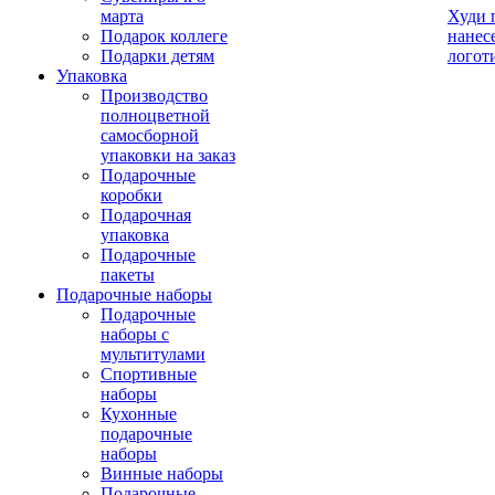
марта
Худи 
Подарок коллеге
нанес
Подарки детям
логот
Упаковка
Производство
полноцветной
самосборной
упаковки на заказ
Подарочные
коробки
Подарочная
упаковка
Подарочные
пакеты
Подарочные наборы
Подарочные
наборы с
мультитулами
Спортивные
наборы
Кухонные
подарочные
наборы
Винные наборы
Подарочные