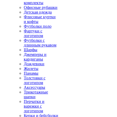
комплекты
Офисные рубашки
Детская одежда
Флисовые куртки
и кофты
Футболки поло
Фартуки с
логотипом
Футболки с
длинным рукавом
Шарфы
Джемперы и
кардиганы
Дождевики
Жилеты
Панамы
Толстовки с
логотипом
Аксессуары
Трикотажные
шапки
Перчатки и
варежки с
логотипом
Кепки и бейсболки