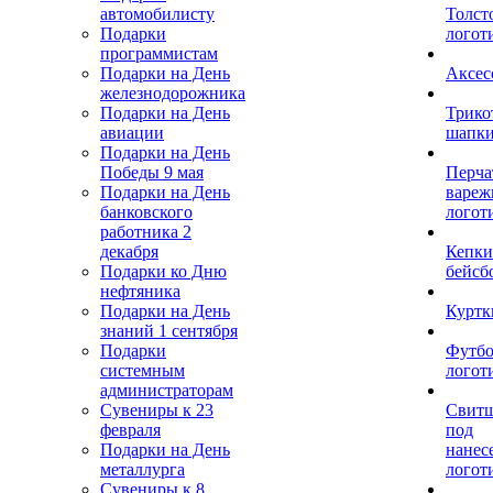
автомобилисту
Толст
Подарки
логот
программистам
Подарки на День
Аксес
железнодорожника
Подарки на День
Трико
авиации
шапк
Подарки на День
Победы 9 мая
Перча
Подарки на День
вареж
банковского
логот
работника 2
декабря
Кепки
Подарки ко Дню
бейсб
нефтяника
Подарки на День
Куртк
знаний 1 сентября
Подарки
Футбо
системным
логот
администраторам
Сувениры к 23
Свит
февраля
под
Подарки на День
нанес
металлурга
логот
Сувениры к 8