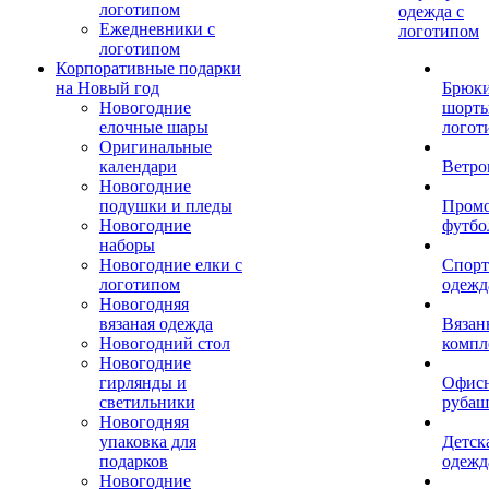
логотипом
одежда с
Ежедневники с
логотипом
логотипом
Корпоративные подарки
на Новый год
Брюки
Новогодние
шорты
елочные шары
логот
Оригинальные
календари
Ветро
Новогодние
подушки и пледы
Пром
Новогодние
футбо
наборы
Новогодние елки с
Спорт
логотипом
одежд
Новогодняя
вязаная одежда
Вязан
Новогодний стол
компл
Новогодние
гирлянды и
Офис
светильники
рубаш
Новогодняя
упаковка для
Детск
подарков
одежд
Новогодние