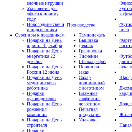
елочные игрушки
Флис
Украшения для
куртк
офиса к новому
кофты
году
Новогодние свечи
Футб
Производство
и подсвечники
поло
Сувениры к праздникам
Тампопечать
Подарки на День
Вышивка
Фарту
юриста 3 декабря
Деколь
логот
Подарки на День
Гравировка
энергетика 22
Тиснение
Футбо
декабря
Шелкография
длин
Подарки на День
Пошив на
рукав
России 12 июня
заказ
Подарки на День
Сахар
Шарф
медицинского
порционный
работника
с логотипом
Джем
Подарки
Влажные
карди
руководителю
салфетки с
Подарки на День
логотипом
Дожд
рождения
Печатная
компании
продукция
Жиле
Подарки на День
Упаковка
строителя
Пана
Подарки