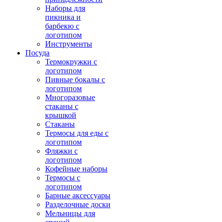
Наборы для
пикника и
барбекю с
логотипом
Инструменты
Посуда
Термокружки с
логотипом
Пивные бокалы с
логотипом
Многоразовые
стаканы с
крышкой
Стаканы
Термосы для еды с
логотипом
Фляжки с
логотипом
Кофейные наборы
Термосы с
логотипом
Барные аксессуары
Разделочные доски
Мельницы для