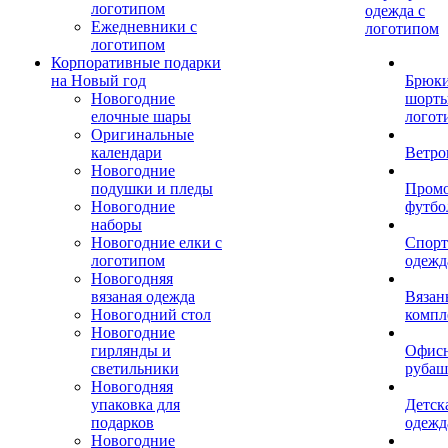
логотипом
одежда с
Ежедневники с
логотипом
логотипом
Корпоративные подарки
на Новый год
Брюки
Новогодние
шорты
елочные шары
логот
Оригинальные
календари
Ветро
Новогодние
подушки и пледы
Пром
Новогодние
футбо
наборы
Новогодние елки с
Спорт
логотипом
одежд
Новогодняя
вязаная одежда
Вязан
Новогодний стол
компл
Новогодние
гирлянды и
Офис
светильники
рубаш
Новогодняя
упаковка для
Детск
подарков
одежд
Новогодние