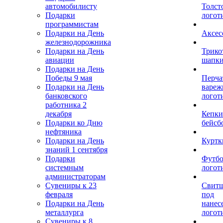
автомобилисту
Толст
Подарки
логот
программистам
Подарки на День
Аксес
железнодорожника
Подарки на День
Трико
авиации
шапк
Подарки на День
Победы 9 мая
Перча
Подарки на День
вареж
банковского
логот
работника 2
декабря
Кепки
Подарки ко Дню
бейсб
нефтяника
Подарки на День
Куртк
знаний 1 сентября
Подарки
Футбо
системным
логот
администраторам
Сувениры к 23
Свит
февраля
под
Подарки на День
нанес
металлурга
логот
Сувениры к 8