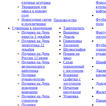
елочные игрушки
Флис
Украшения для
куртк
офиса к новому
кофты
году
Новогодние свечи
Футб
Производство
и подсвечники
поло
Сувениры к праздникам
Тампопечать
Подарки на День
Вышивка
Фарту
юриста 3 декабря
Деколь
логот
Подарки на День
Гравировка
энергетика 22
Тиснение
Футбо
декабря
Шелкография
длин
Подарки на День
Пошив на
рукав
России 12 июня
заказ
Подарки на День
Сахар
Шарф
медицинского
порционный
работника
с логотипом
Джем
Подарки
Влажные
карди
руководителю
салфетки с
Подарки на День
логотипом
Дожд
рождения
Печатная
компании
продукция
Жиле
Подарки на День
Упаковка
строителя
Пана
Подарки