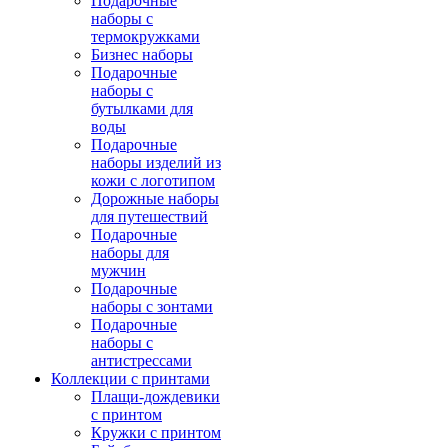
Подарочные
наборы с
термокружками
Бизнес наборы
Подарочные
наборы с
бутылками для
воды
Подарочные
наборы изделий из
кожи с логотипом
Дорожные наборы
для путешествий
Подарочные
наборы для
мужчин
Подарочные
наборы с зонтами
Подарочные
наборы с
антистрессами
Коллекции с принтами
Плащи-дождевики
с принтом
Кружки с принтом