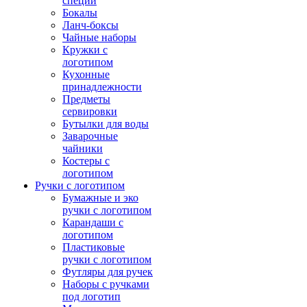
специй
Бокалы
Ланч-боксы
Чайные наборы
Кружки с
логотипом
Кухонные
принадлежности
Предметы
сервировки
Бутылки для воды
Заварочные
чайники
Костеры с
логотипом
Ручки с логотипом
Бумажные и эко
ручки с логотипом
Карандаши с
логотипом
Пластиковые
ручки с логотипом
Футляры для ручек
Наборы с ручками
под логотип