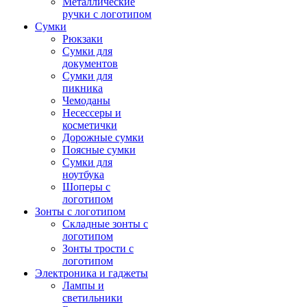
Металлические
ручки с логотипом
Сумки
Рюкзаки
Сумки для
документов
Сумки для
пикника
Чемоданы
Несессеры и
косметички
Дорожные сумки
Поясные сумки
Сумки для
ноутбука
Шоперы с
логотипом
Зонты с логотипом
Складные зонты с
логотипом
Зонты трости с
логотипом
Электроника и гаджеты
Лампы и
светильники