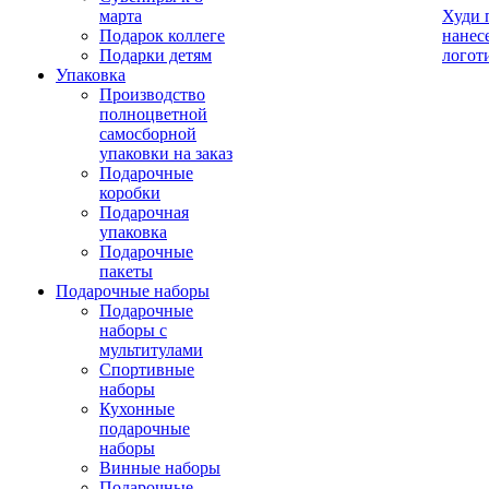
марта
Худи 
Подарок коллеге
нанес
Подарки детям
логот
Упаковка
Производство
полноцветной
самосборной
упаковки на заказ
Подарочные
коробки
Подарочная
упаковка
Подарочные
пакеты
Подарочные наборы
Подарочные
наборы с
мультитулами
Спортивные
наборы
Кухонные
подарочные
наборы
Винные наборы
Подарочные