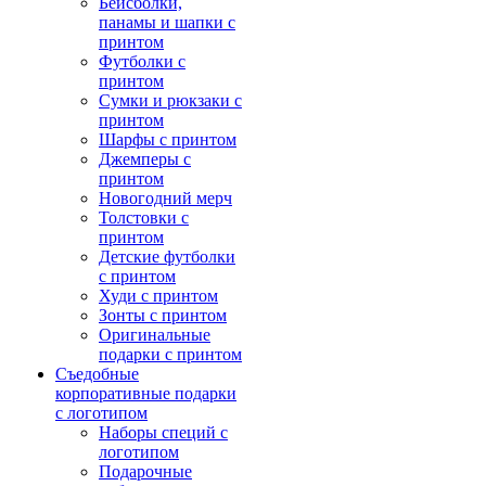
Бейсболки,
панамы и шапки с
принтом
Футболки с
принтом
Сумки и рюкзаки с
принтом
Шарфы с принтом
Джемперы с
принтом
Новогодний мерч
Толстовки с
принтом
Детские футболки
с принтом
Худи с принтом
Зонты с принтом
Оригинальные
подарки с принтом
Съедобные
корпоративные подарки
с логотипом
Наборы специй с
логотипом
Подарочные