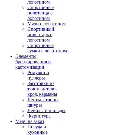
логотипом
Спортивные
полотенца с
логотипом
Мячи с логотипом
Спортивный
инвентарь с
логотипом
Спортивные
сумки с логотипом
Элементы
брендирования и
кастомизации
Ремувки и
пуллеры
Заготовки из
ткани, детали
кроя, карманы
Ленты, стропы,
шнуры
Лейблы и шильды
Фурнитура
Мерч на заказ
Посуда и
кухонные