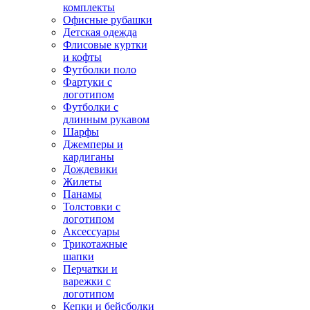
комплекты
Офисные рубашки
Детская одежда
Флисовые куртки
и кофты
Футболки поло
Фартуки с
логотипом
Футболки с
длинным рукавом
Шарфы
Джемперы и
кардиганы
Дождевики
Жилеты
Панамы
Толстовки с
логотипом
Аксессуары
Трикотажные
шапки
Перчатки и
варежки с
логотипом
Кепки и бейсболки