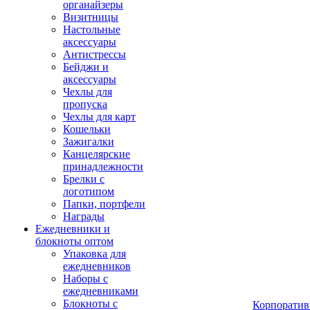
органайзеры
Визитницы
Настольные
аксессуары
Антистрессы
Бейджи и
аксессуары
Чехлы для
пропуска
Чехлы для карт
Кошельки
Зажигалки
Канцелярские
принадлежности
Брелки с
логотипом
Папки, портфели
Награды
Ежедневники и
блокноты оптом
Упаковка для
ежедневников
Наборы с
ежедневниками
Блокноты с
Корпоратив