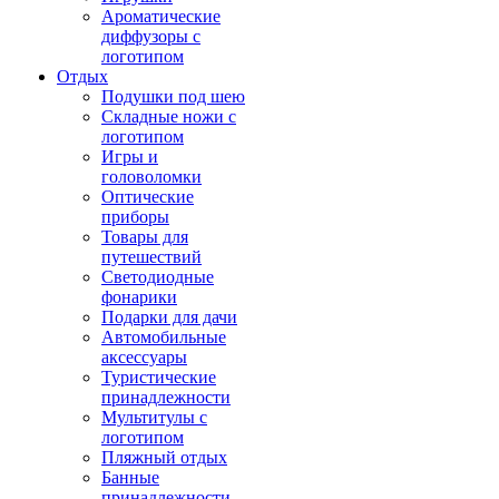
Ароматические
диффузоры с
логотипом
Отдых
Подушки под шею
Складные ножи с
логотипом
Игры и
головоломки
Оптические
приборы
Товары для
путешествий
Светодиодные
фонарики
Подарки для дачи
Автомобильные
аксессуары
Туристические
принадлежности
Мультитулы с
логотипом
Пляжный отдых
Банные
принадлежности