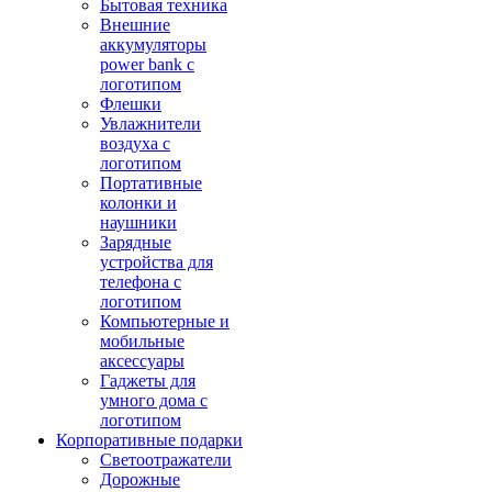
Бытовая техника
Внешние
аккумуляторы
power bank с
логотипом
Флешки
Увлажнители
воздуха с
логотипом
Портативные
колонки и
наушники
Зарядные
устройства для
телефона с
логотипом
Компьютерные и
мобильные
аксессуары
Гаджеты для
умного дома с
логотипом
Корпоративные подарки
Светоотражатели
Дорожные