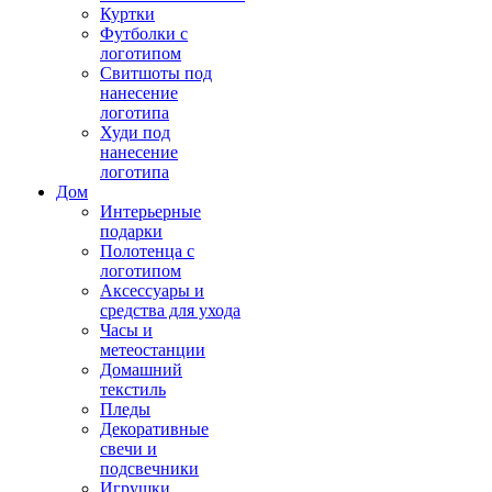
Куртки
Футболки с
логотипом
Свитшоты под
нанесение
логотипа
Худи под
нанесение
логотипа
Дом
Интерьерные
подарки
Полотенца с
логотипом
Аксессуары и
средства для ухода
Часы и
метеостанции
Домашний
текстиль
Пледы
Декоративные
свечи и
подсвечники
Игрушки