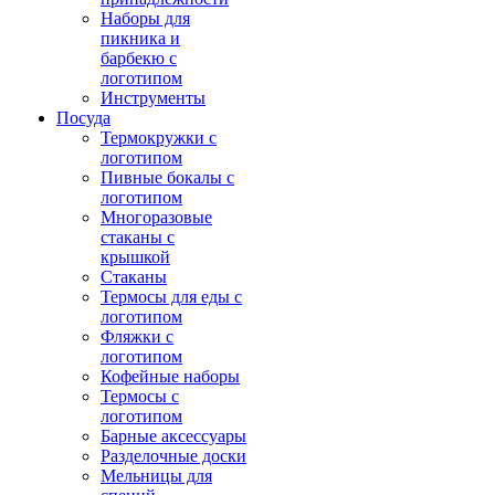
Наборы для
пикника и
барбекю с
логотипом
Инструменты
Посуда
Термокружки с
логотипом
Пивные бокалы с
логотипом
Многоразовые
стаканы с
крышкой
Стаканы
Термосы для еды с
логотипом
Фляжки с
логотипом
Кофейные наборы
Термосы с
логотипом
Барные аксессуары
Разделочные доски
Мельницы для