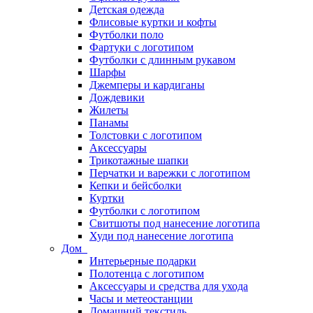
Детская одежда
Флисовые куртки и кофты
Футболки поло
Фартуки с логотипом
Футболки с длинным рукавом
Шарфы
Джемперы и кардиганы
Дождевики
Жилеты
Панамы
Толстовки с логотипом
Аксессуары
Трикотажные шапки
Перчатки и варежки с логотипом
Кепки и бейсболки
Куртки
Футболки с логотипом
Свитшоты под нанесение логотипа
Худи под нанесение логотипа
Дом
Интерьерные подарки
Полотенца с логотипом
Аксессуары и средства для ухода
Часы и метеостанции
Домашний текстиль