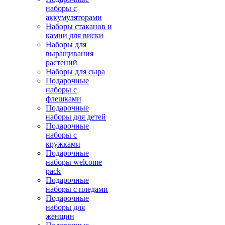
наборы с
аккумуляторами
Наборы стаканов и
камни для виски
Наборы для
выращивания
растений
Наборы для сыра
Подарочные
наборы с
флешками
Подарочные
наборы для детей
Подарочные
наборы с
кружками
Подарочные
наборы welcome
pack
Подарочные
наборы с пледами
Подарочные
наборы для
женщин