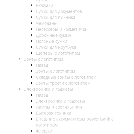
Рюкзаки
Сумки для документов
Сумки для пикника
Чемоданы
Несессеры и косметички
Дорожные сумки
Поясные сумки
Сумки для ноутбука
Шоперы с логотипом
Зонты с логотипом
Назад
Зонты с логотипом
Складные зонты с логотипом
Зонты трости с логотипом
Электроника и гаджеты
Назад
Электроника и гаджеты
Лампы и светильники
Бытовая техника
Внешние аккумуляторы power bank с
логотипом
Флешки