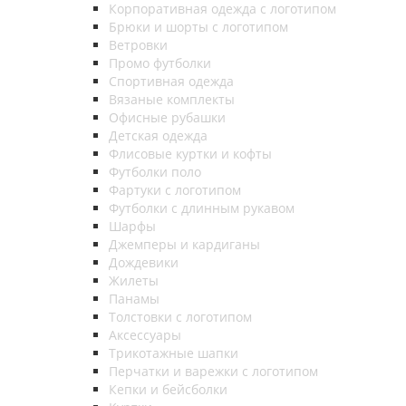
Корпоративная одежда с логотипом
Брюки и шорты с логотипом
Ветровки
Промо футболки
Спортивная одежда
Вязаные комплекты
Офисные рубашки
Детская одежда
Флисовые куртки и кофты
Футболки поло
Фартуки с логотипом
Футболки с длинным рукавом
Шарфы
Джемперы и кардиганы
Дождевики
Жилеты
Панамы
Толстовки с логотипом
Аксессуары
Трикотажные шапки
Перчатки и варежки с логотипом
Кепки и бейсболки