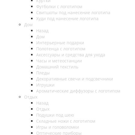
Куртки
Футболки с логотипом
Свитшоты под нанесение логотипа
Худи под нанесение логотипа
Дом
Назад
Дом
Интерьерные подарки
Полотенца с логотипом
Аксессуары и средства для ухода
Часы и метеостанции
Домашний текстиль
Пледы
Декоративные свечи и подсвечники
Игрушки
Ароматические диффузоры с логотипом
Отдых
Назад
Отдых
Подушки под шею
Складные ножи с логотипом
Игры и головоломки
Оптические приборы