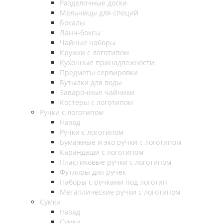
Разделочные доски
Мельницы для специй
Бокалы
Ланч-боксы
Чайные наборы
Кружки с логотипом
Кухонные принадлежности
Предметы сервировки
Бутылки для воды
Заварочные чайники
Костеры с логотипом
Ручки с логотипом
Назад
Ручки с логотипом
Бумажные и эко ручки с логотипом
Карандаши с логотипом
Пластиковые ручки с логотипом
Футляры для ручек
Наборы с ручками под логотип
Металлические ручки с логотипом
Сумки
Назад
Сумки