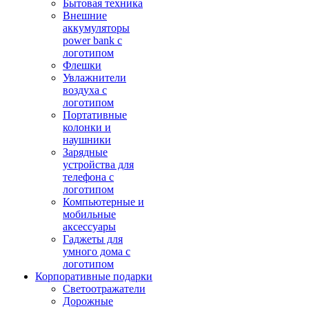
Бытовая техника
Внешние
аккумуляторы
power bank с
логотипом
Флешки
Увлажнители
воздуха с
логотипом
Портативные
колонки и
наушники
Зарядные
устройства для
телефона с
логотипом
Компьютерные и
мобильные
аксессуары
Гаджеты для
умного дома с
логотипом
Корпоративные подарки
Светоотражатели
Дорожные