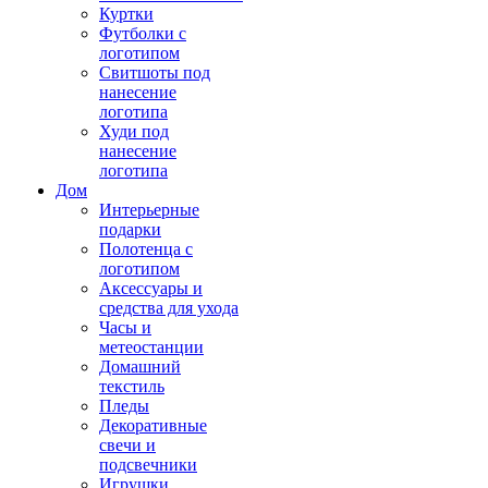
Куртки
Футболки с
логотипом
Свитшоты под
нанесение
логотипа
Худи под
нанесение
логотипа
Дом
Интерьерные
подарки
Полотенца с
логотипом
Аксессуары и
средства для ухода
Часы и
метеостанции
Домашний
текстиль
Пледы
Декоративные
свечи и
подсвечники
Игрушки