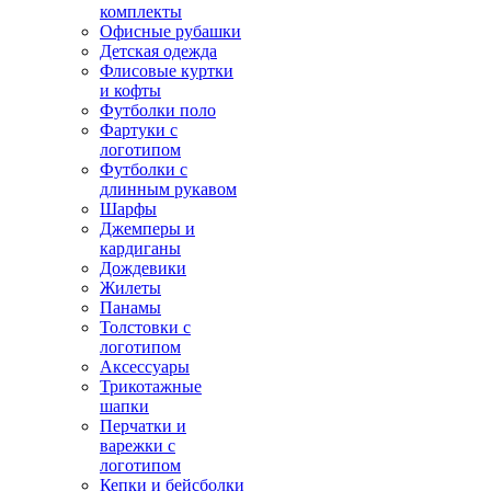
комплекты
Офисные рубашки
Детская одежда
Флисовые куртки
и кофты
Футболки поло
Фартуки с
логотипом
Футболки с
длинным рукавом
Шарфы
Джемперы и
кардиганы
Дождевики
Жилеты
Панамы
Толстовки с
логотипом
Аксессуары
Трикотажные
шапки
Перчатки и
варежки с
логотипом
Кепки и бейсболки