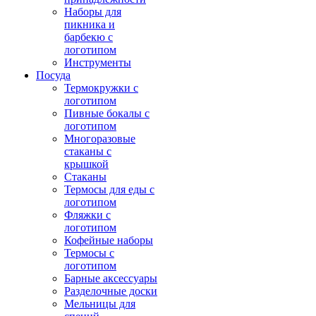
Наборы для
пикника и
барбекю с
логотипом
Инструменты
Посуда
Термокружки с
логотипом
Пивные бокалы с
логотипом
Многоразовые
стаканы с
крышкой
Стаканы
Термосы для еды с
логотипом
Фляжки с
логотипом
Кофейные наборы
Термосы с
логотипом
Барные аксессуары
Разделочные доски
Мельницы для