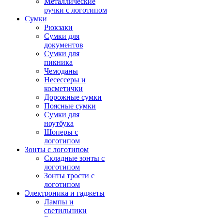
Металлические
ручки с логотипом
Сумки
Рюкзаки
Сумки для
документов
Сумки для
пикника
Чемоданы
Несессеры и
косметички
Дорожные сумки
Поясные сумки
Сумки для
ноутбука
Шоперы с
логотипом
Зонты с логотипом
Складные зонты с
логотипом
Зонты трости с
логотипом
Электроника и гаджеты
Лампы и
светильники