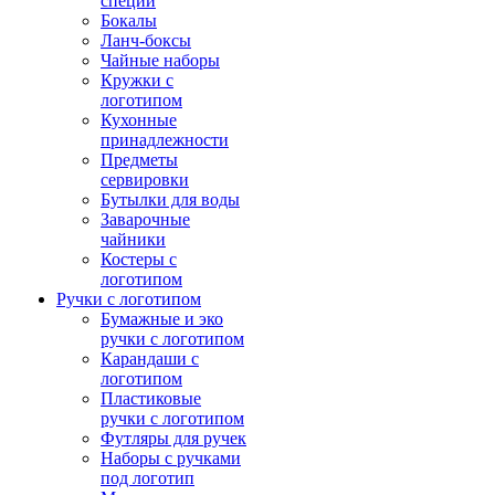
специй
Бокалы
Ланч-боксы
Чайные наборы
Кружки с
логотипом
Кухонные
принадлежности
Предметы
сервировки
Бутылки для воды
Заварочные
чайники
Костеры с
логотипом
Ручки с логотипом
Бумажные и эко
ручки с логотипом
Карандаши с
логотипом
Пластиковые
ручки с логотипом
Футляры для ручек
Наборы с ручками
под логотип