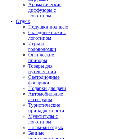
Ароматические
диффузоры с
логотипом
Отдых
Подушки под шею
Складные ножи с
логотипом
Игры и
головоломки
Оптические
приборы
Товары для
путешествий
Светодиодные
фонарики
Подарки для дачи
Автомобильные
аксессуары
Туристические
принадлежности
Мультитулы с
логотипом
Пляжный отдых
Банные
принадлежности